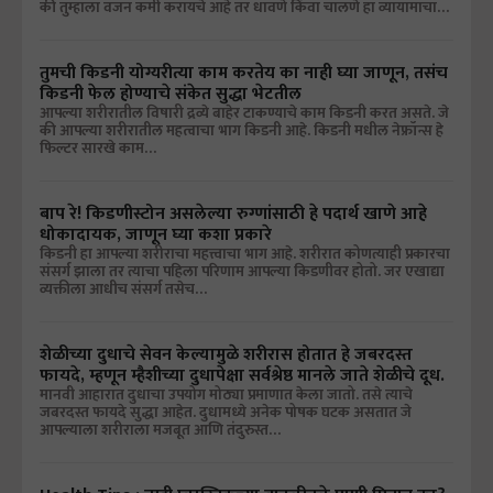
की तुम्हाला वजन कमी करायचे आहे तर धावणे किंवा चालणे हा व्यायामाचा…
तुमची किडनी योग्यरीत्या काम करतेय का नाही घ्या जाणून, तसंच
किडनी फेल होण्याचे संकेत सुद्धा भेटतील
आपल्या शरीरातील विषारी द्रव्ये बाहेर टाकण्याचे काम किडनी करत असते. जे
की आपल्या शरीरातील महत्वाचा भाग किडनी आहे. किडनी मधील नेफ्रॉन्स हे
फिल्टर सारखे काम…
बाप रे! किडणीस्टोन असलेल्या रुग्णांसाठी हे पदार्थ खाणे आहे
धोकादायक, जाणून घ्या कशा प्रकारे
किडनी हा आपल्या शरीराचा महत्त्वाचा भाग आहे. शरीरात कोणत्याही प्रकारचा
संसर्ग झाला तर त्याचा पहिला परिणाम आपल्या किडणीवर होतो. जर एखाद्या
व्यक्तीला आधीच संसर्ग तसेच…
शेळीच्या दुधाचे सेवन केल्यामुळे शरीरास होतात हे जबरदस्त
फायदे, म्हणून म्हैशीच्या दुधापेक्षा सर्वश्रेष्ठ मानले जाते शेळीचे दूध.
मानवी आहारात दुधाचा उपयोग मोठ्या प्रमाणात केला जातो. तसे त्याचे
जबरदस्त फायदे सुद्धा आहेत. दुधामध्ये अनेक पोषक घटक असतात जे
आपल्याला शरीराला मजबूत आणि तंदुरुस्त…