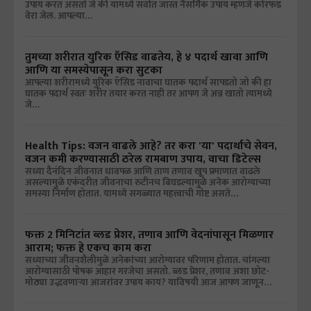
उपाय करत असतो जे की यामध्ये सर्वात जास्त नैसर्गिक उपाय म्हणजे कोरफड
वेरा जेल. आपल्या…
तुमच्या शरीरात युरिक ऍसिड वाढतेय, हे ४ पदार्थ खावा आणि
आणि या समस्येपासून करा सुटका
आपल्या शरीरामध्ये युरिक ऍसिड नावाचा घातक पदार्थ सापडतो जो की हा
घातक पदार्थ स्वतः शरीर तयार करत नाही तर आपण जे अन्न खातो त्यामध्ये
जे…
Health Tips: वजन वाढले आहे? तर करा 'या' पदार्थाचे सेवन,
वजन कमी करण्यासाठी ठरेल रामबाण उपाय, वाचा डिटेल्स
सध्या दैनंदिन जीवनात धावपळ आणि ताण तणाव खूप प्रमाणात वाढले
असल्यामुळे एकंदरीत जीवनाचा रुटीनच बिघडल्यामुळे अनेक आरोग्याच्या
समस्या निर्माण होतात. यामध्ये सगळ्यात महत्त्वाची गोष्ट असते…
फक्त 2 मिनिटांत ब्लड प्रेशर, तणाव आणि वेदनांपासून मिळणार
आराम; फक्त हे एकच काम करा
सध्याच्या जीवनशैलीमुळे अनेकांच्या आरोग्यावर परिणाम होतात. चांगल्या
आरोग्यासाठी पोषक आहार गरजेचा असतो. ब्लड प्रेशर, तणाव अशा छोट-
मोठ्या उद्भवणाऱ्या आजरांवर उपाय काय? याविषयी आज आपण जाणून…