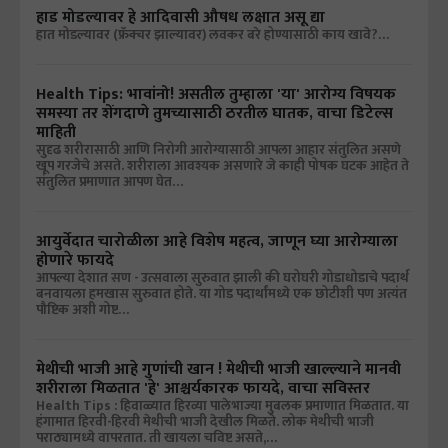
हाड मोडल्यावर हे आदिवासी औषध लक्षात असू द्या
हात मोडल्यावर (फ्रॅक्चर झाल्यावर) लवकर बरे होण्यासाठी काय खावे?…
Health Tips: भावांनो! असतील तुम्हाला 'या' आरोग्य विषयक
समस्या तर शेंगदाणे तुमच्यासाठी ठरतील घातक, वाचा डिटेल्स
माहिती
सुदृढ शरीरासाठी आणि निरोगी आरोग्यासाठी आपला आहार संतुलित असणे
खूप गरजेचे असते. शरीराला आवश्यक असणारे जे काही पोषक घटक आहेत ते
संतुलित प्रमाणात आपण घेत…
आयुर्वेदात चारोळीला आहे विशेष महत्व, जाणून घ्या आरोग्याला
होणारे फायदे
आपल्या देशात सण - उत्सवाला सुरुवात झाली की घरोघरी गोडाधोडाचे पदार्थ
बनवायला हमखास सुरुवात होते. या गोड पदार्थांमध्ये एक छोटीशी पण अत्यंत
पौष्टिक अशी गोष्ट…
मेथीची भाजी आहे गुणांची खान ! मेथीची भाजी खाल्ल्याने मानवी
शरीराला मिळतात 'हे' आश्चर्यकारक फायदे, वाचा सविस्तर
Health Tips : हिवाळ्यात हिरव्या पालेभाज्या मुबलक प्रमाणात मिळतात. या
हंगामात हिरवी-हिरवी मेथीची भाजी देखील मिळते. लोक मेथीची भाजी
पराठ्यामध्ये वापरतात. ती खायला चविष्ट असते,…