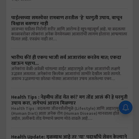
पाईल्सच्या समस्येवर रामबाण ठरतील 'हे' घरगुती उपाय, वाचून
विश्वास बसणार नाही
आजच्या घडीला निरोगी शरीर आणि आरोग्य हे खूप महत्वूर्ण आहे. या बदलत्या
काळाबरोबर लोकांना अनेक वेगवेगळ्या आजारांची लागण होताना आपल्याला
दिसत आहे. एवढंच नाही तर…
भारीच की! ही एकच भाजी सर्व आजारांवर करतेय मात; एकदा
खाऊन पहाच...
अनेकांना वेळी-अवेळी चांगल्या वाईट आहारामुळे अनेक आजारांची लक्षणे
उद्भवत असतात. अनेकांना कित्येक आजारांना सामोरे देखील जावे लागते.
अशाच उद्भवणाऱ्या छोट्या मोठ्या आजारांवर उपाय असलेल्या एका…
Health Tips : नेहमीच तोंड येत कां? मग तोंड आलं की हे घरगुती
उपाय करा, लगेचचं आराम मिळणार
Health Tips : बदलत्या जीवनशैलीमुळे (Lifestyle) आणि आहारामुळे
(Human Diet) आता अनेक रोग (Human Disease) मानवाला होतं
आहेत. अलीकडे तोंड येण्याचे प्रमाण मोठं वाढले आहे.…
Health Update: मुळव्याध आहे तर 'या' पदार्थांचे सेवन केल्याने