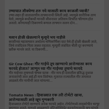
उष्माघात जीवघेणा ठरु नये यासाठी काय काळजी घ्यावी?
उष्मा-लहर ही वातावरणीय तापमानाची स्थिती आहे. ज्यामुळे शारीरिक ताण
येतो, ज्यामुळे कधीकधी मानवी जीवनावर अतिशय विपरीत परिणाम होत
असतो. कोणत्याही ठिकाणचे कमाल तापमान सलग दोन…
मसान होळी खेळल्याने मृत्यूचे भय नाहीसे
काशीच्या महाशमशन अर्थातच मणिकर्णिका घाट येथे ही होळी खेळली जाते,
जिथे रात्रंदिवस चिता जळत राहतात. मृत्यूशी संबंधित भीती दूर करण्याचे
प्रतीक मानले जाते. या ठिकाणी…
Gir Cow Ghee: गीर गाईचे तूप खाण्याचे आरोग्याला काय
फायदे होतात? जाणून घ्या गीर गाईच्या तुपाचे फायदे
गीर गाईच्या तुपामध्ये पोषक घटक - गीर गाय ही देशातील प्रसिद्ध दुधाळ
जनावरांची जात आहे.ही गाय विशेषत: गुजरात राज्यातील गीर जंगलात
आढळते.गीर गायीची जात चांगल्या…
Tomato News : हिवाळ्यात एक तरी टोमॅटो खावा,
आरोग्यासाठी आहे खूप गुणकारी
हिवाळ्यात टोमॅटो खाण्याचे अनेक फायदे आहेत. टोमॅटोमध्ये लाइकोपीन भरपूर
प्रमाणात असते. यामध्ये आढळणारे अँटिऑक्सिडेंट हृदयरोगासाठी खूप चांगले