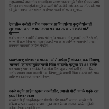
उन्हाळ्यामध्ये नाकातील रक्तवाहिन्या प्रसरण पावल्यामुळे तेथील श्लेष्मल पदार्थ
वितळून रक्तस्राव होतो.यामुळे काळजी घेणे गरजेचे आहे. उन्हाळ्यातील कोरड्या
हवेमुळे नाकाच्या अंतर्भागातील श्लेष्मल पदार्थ कोरडा व शुष्क…
देशातील करोडो गरीब कामगार आणि त्यांच्या कुटुंबीयांसाठी
खुशखबर, रुग्णालयात उपचाराबाबत सरकारने केली मोठी
घोषणा
केंद्रीय कामगार आणि रोजगार मंत्री भूपेंद्र यादव यांनी शुक्रवारी सांगितले की,
कर्मचारी राज्य विमा महामंडळ (ESIC) च्या खाटा आणि रुग्णालयांची संख्या
लवकरच वाढवली जाईल. केंद्रीय…
Marburg Virus : भयानक! कोरोनापेक्षाही धोकादायक विषाणू,
'मारबर्ग' व्हायरसमुळेजगाची चिंता वाढली; मृत्यूचा दर 88 टक्के
Marburg Virus : एकीकडे कोरोना विषाणूचा संसर्ग कमी होताना दिसत
नाहीय त्यातच आता आणखी नव्या विषाणूमुळे जगाची चिंता वाढली आहे. मध्य
आफ्रिकन देशांमध्ये मारबर्ग विषाणू…
काळे मनुके आहेत खूपच फायदेशीर, उपाशी पोटी काळे मनुके खा,
ह्रदय विकार टाळा
काळी द्राक्षे ही आयुर्वेदानुसार औषधी व श्रेष्ठ मानली जातात. काळी द्राक्षे
प्रक्रिया करून वाळवून त्याच्या मनुका तयार केल्या जातात. काळे मनुकेही
अनेक पोषक घटकांनी युक्त…