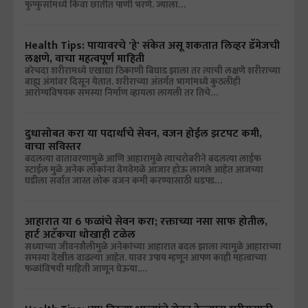
फुप्फुसांमध्ये किंवा छातीत पाणी भरणे. ज्याला…
Health Tips: पायावरचे 'हे' संकेत असू शकतात लिव्हर डॅमेजची
लक्षणे, वाचा महत्वपूर्ण माहिती
बरेचदा शरीरामध्ये एखाद्या ठिकाणी बिघाड झाला तर त्याची लक्षणे शरीराच्या
बाह्य अंगांवर दिसून येतात. शरीराच्या अंतर्गत भागांमध्ये कुठलीही
आरोग्यविषयक समस्या निर्माण व्हायला लागली तर तिचे…
दुधासोबत करा या पदार्थाचे सेवन, वजन होईल झटपट कमी,
वाचा सविस्तर
बदलत्या वातावरणामुळे आणि आहारामुळे त्याचरोबरीने बदलत्या लाईफ
स्टाईल मुळे अनेक लोकांना वेगवेगळे आजार होऊ लागले आहेत आजच्या
घडीला सर्वात जास्त लोक वजन कमी करण्यासाठी धडपड…
आहारात या 6 फळांचे सेवन करा; रक्ताच्या नसा साफ होतील,
हार्ट अटॅकचा धोखाही टळेल
सध्याच्या जीवनशैलीमुळे अनेकांच्या आहारात बदल झाला त्यामुळे आहाराच्या
समस्या देखील वाढल्या आहेत. यावर उपाय म्हणून आपण काही महत्वाच्या
फळांविषयी माहिती जाणून घेऊया.…