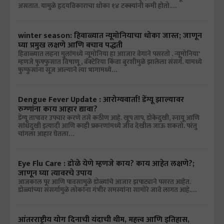
असतात. यामुळे हृदयविकाराचा धोका १४ टक्क्यांनी कमी होतो.…
winter season: हिवाळ्यात न्यूमोनियाचा धोका जास्त; जाणून
घ्या प्रमुख लक्षणे आणि बचाव पद्धती
हिवाळ्यात लहना मुलांमध्ये न्यूमोनिया हा आाजार वेगाने पसरतो . न्यूमोनिया'
म्हणजे फुफ्फुसात विषाणू , बॅक्टेरिया किंवा बुरशीमुळे झालेला संसर्ग. यामध्ये
फुप्फुसांना सूज आल्याने त्या भागामध्ये…
Dengue Fever Update : आरोग्यवार्ता! डेंग्यू झाल्यावर
रुग्णांना काय आहार द्यावा?
डेंग्यू तापावर उपचार करणे तसे कठीण आहे. खूप ताप, डोकेदुखी, स्नायू आणि
सांधेदुखी इत्यादी आणि काही प्रकरणांमध्ये जीव देखील जाऊ शकतो. परंतु
चांगला आहार घेतला…
Eye Flu Care : डोळे येणे म्हणजे काय? काय आहेत लक्षणे?;
जाणून घ्या त्यावरचे उपाय
आजकाल पूर आणि पावसामुळे डोळ्यांचे आजार झपाट्याने पसरत आहेत.
डोळ्यांच्या संसर्गामुळे लोकांना गंभीर समस्यांना सामोरे जावे लागत आहे.…
आंतरराष्ट्रीय योग दिनाची यंदाची थीम, महत्त्व आणि इतिहास,