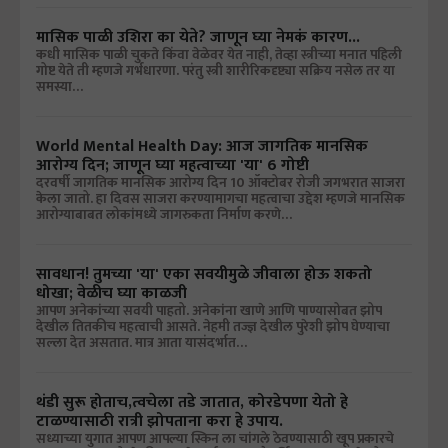
मासिक पाळी उशिरा का येते? जाणून घ्या नेमकं कारण...
कधी मासिक पाळी चुकते किंवा वेळेवर येत नाही, तेव्हा स्त्रीच्या मनात पहिली
गोष्ट येते ती म्हणजे गर्भधारणा. परंतु स्त्री शारीरिकदृष्ट्या सक्रिय नसेल तर या
समस्या…
World Mental Health Day: आज जागतिक मानसिक
आरोग्य दिन; जाणून घ्या महत्वाच्या 'या' 6 गोष्टी
दरवर्षी जागतिक मानसिक आरोग्य दिन 10 ऑक्टोबर रोजी जगभरात साजरा
केला जातो. हा दिवस साजरा करण्यामागचा महत्वाचा उद्देश म्हणजे मानसिक
आरोग्याबाबत लोकांमध्ये जागरुकता निर्माण करणे…
सावधान! तुमच्या 'या' एका सवयीमुळे जीवाला होऊ शकतो
धोखा; वेळीच घ्या काळजी
आपण अनेकांच्या सवयी पाहतो. अनेकांना खाणे आणि पाण्यासोबत झोप
देखील तितकीच महत्वाची आसते. नेहमी तज्ज्ञ देखील पुरेशी झोप घेण्याचा
सल्ला देत असतात. मात्र आता यासंदर्भात…
थंडी सुरू होताच,त्वचेला तडे जातात, कोरडेपणा येतो हे
टाळण्यासाठी रात्री झोपताना करा हे उपाय.
सध्याच्या युगात आपण आपल्या स्किन ला चांगले ठेवण्यासाठी खूप प्रकारचे