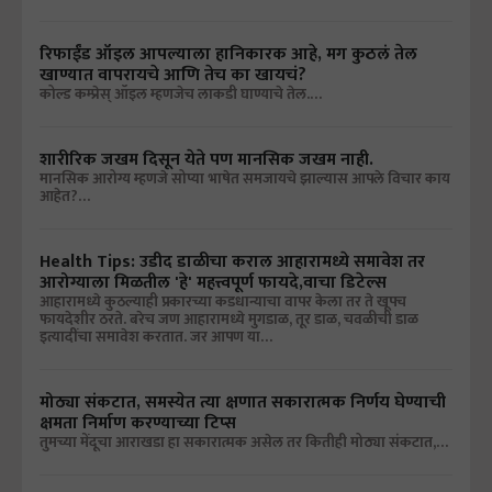
रिफाईंड ऑइल आपल्याला हानिकारक आहे, मग कुठलं तेल
खाण्यात वापरायचे आणि तेच का खायचं?
कोल्ड कम्प्रेस् ऑइल म्हणजेच लाकडी घाण्याचे तेल.…
शारीरिक जखम दिसून येते पण मानसिक जखम नाही.
मानसिक आरोग्य म्हणजे सोप्या भाषेत समजायचे झाल्यास आपले विचार काय
आहेत?…
Health Tips: उडीद डाळीचा कराल आहारामध्ये समावेश तर
आरोग्याला मिळतील 'हे' महत्त्वपूर्ण फायदे,वाचा डिटेल्स
आहारामध्ये कुठल्याही प्रकारच्या कडधान्याचा वापर केला तर ते खूपच
फायदेशीर ठरते. बरेच जण आहारामध्ये मुगडाळ, तूर डाळ, चवळीची डाळ
इत्यादींचा समावेश करतात. जर आपण या…
मोठ्या संकटात, समस्येत त्या क्षणात सकारात्मक निर्णय घेण्याची
क्षमता निर्माण करण्याच्या टिप्स
तुमच्या मेंदूचा आराखडा हा सकारात्मक असेल तर कितीही मोठ्या संकटात,…