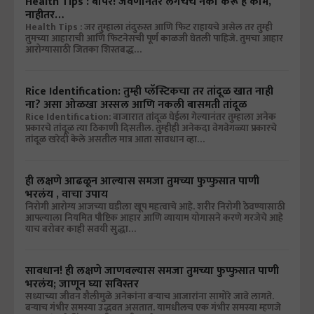
Health Tips : बापरे! जेवणानंतर लगेचचं नका करू हे काम,
नाहीतर…
Health Tips : जर तुम्हाला तंदुरुस्त आणि फिट राहायचे असेल तर तुम्ही
तुमच्या आहाराची आणि फिटनेसची पूर्ण काळजी घेतली पाहिजे. तुमचा आहार
आरोग्यासाठी जितका शिस्तबद्ध…
Rice Identification: तुम्ही प्लॅस्टिकचा तर तांदूळ खात नाही
ना? असा ओळखा अस्सल आणि नकली बासमती तांदूळ
Rice Identification: बाजारात तांदूळ घेईला गेल्यानंतर तुम्हाला अनेक
प्रकारचे तांदूळ त्या ठिकाणी दिसतील. तुम्हीही अनेकदा वेगवेगळ्या प्रकारचे
तांदूळ खरेदी केले असतील मात्र आता सावधान व्हा…
ही लक्षणे आढळून आल्यास समजा तुमच्या फुप्फुसात पाणी
भरलंय , वाचा उपाय
निरोगी आरोग्य आजच्या घडीला खूप महत्वाचे आहे. शरीर निरोगी ठेवण्यासाठी
आपल्याला नियमित पौष्टिक आहार आणि व्यायाम योगासने करणे गरजेचे आहे
याच बरोबर काही सवयी सुद्धा…
सावधान! ही लक्षणे जाणवल्यास समजा तुमच्या फुप्फुसात पाणी
भरलंय; जाणून घ्या सविस्तर
सध्याच्या जीवन शैलीमुळे अनेकांना बऱ्याच आजारांना सामोरे जावे लागते.
बऱ्याच गंभीर समस्या उद्भवत असतात. यामधीलच एक गंभीर समस्या म्हणजे