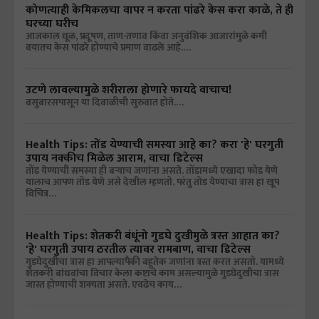
कोणत्याही केमिकलचा वापर न करता पांढरे केस करा काळे, ते ही
घरच्या घरीच
आजकाल धूळ, प्रदूषण, ताण-तणाव किंवा अनुवंशिक आजारांमुळे कमी
वयातच केस पांढरे होण्याचे प्रमाण वाढले आहे.…
उटणे लावल्यामुळे शरीराला होणारे फायदे वाचाच!
वसुबारसपासून या दिवाळीची सुरुवात होते.…
Health Tips: तोंड येण्याची समस्या आहे का? करा 'हे' घरगुती
उपाय नक्कीच मिळेल आराम, वाचा डिटेल्स
तोंड येण्याची समस्या ही बऱ्याच जणांना असते. तोंडामध्ये एखादा फोड येणे
यालाच आपण तोंड येणे असे देखील म्हणतो. परंतु तोंड येण्याचा त्रास हा खूप
विचित्र…
Health Tips: शेतकरी बंधूंनो गुडघे दुखीमुळे त्रस्त आहात का?
'हे' घरगुती उपाय ठरतील त्यावर रामबाण, वाचा डिटेल्स
गुडघेदुखीचा त्रास हा आपल्यापैकी बहुतेक जणांना त्रस्त करत असतो. यामध्ये
शेतकरी बांधवांचा विचार केला कष्टाचे काम असल्यामुळे गुडघेदुखीचा त्रास
जास्त होण्याची शक्यता असते. एवढेच काय…