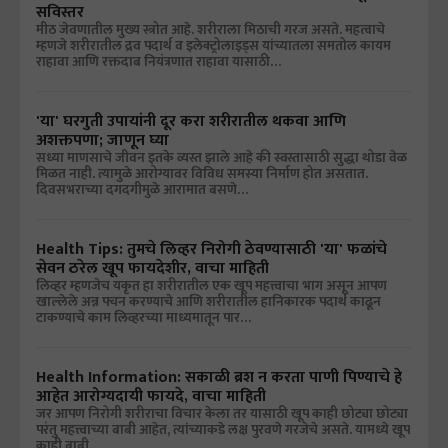
सविस्तर
मीठ जेवणातील मुख्य स्त्रोत आहे. शरीराला मिठाची गरज असते. महत्वाचे
म्हणजे शरीरातील द्रव पदार्थ व इलेक्ट्रोलाइड्स यांच्यातला समतोल कायम
राहावा आणि रक्तदाब नियंत्रणात राहावा यासाठी…
'या' घरगुती उपायांनी दूर करा शरीरातील थकवा आणि
अशक्तपणा; जाणून घ्या
सध्या माणसाचे जीवन इतके व्यस्त झाले आहे की स्वस्तासाठी सुद्धा थोडा वेळ
मिळत नाही. त्यामुळे आरोग्यावर विविध समस्या निर्माण होत असतात.
दिवसभराच्या दगदगीमुळे आरामात बसणे…
Health Tips: तुमचे लिव्हर निरोगी ठेवण्यासाठी 'या' फळांचे
सेवन ठरेल खूप फायदेशीर, वाचा माहिती
लिव्हर म्हणजेच यकृत हा शरीरातील एक खूप महत्त्वाचा भाग असून आपण
खाल्लेले अन्न पचन करण्याचे आणि शरीरातील हानिकारक पदार्थ काढून
टाकण्याचे काम लिव्हरच्या माध्यमातून पार…
Health Information: सकाळी ब्रश न करता पाणी पिण्याचे हे
आहेत आरोग्यदायी फायदे, वाचा माहिती
जर आपण निरोगी शरीराचा विचार केला तर यासाठी खूप काही छोट्या छोट्या
परंतु महत्त्वाच्या बाबी आहेत, त्यांच्याकडे लक्ष पुरवणे गरजेचे असते. यामध्ये खूप
काही बाबी…