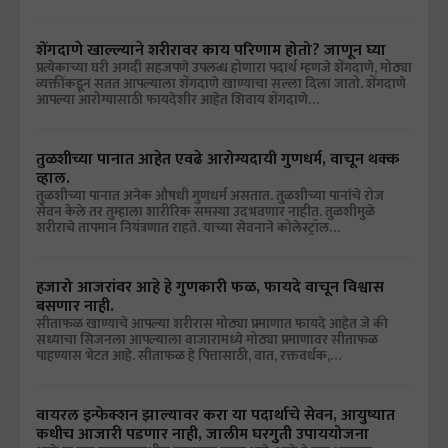
शेंगदाणे खाल्ल्याने शरीरावर काय परिणाम होतो? जाणून घ्या
प्रत्येकाच्या घरी अगदी सहजपणे उपलब्ध होणारा पदार्थ म्हणजे शेंगदाणे, मोठ्या
व्यक्तींकडून सतत आपल्याला शेंगदाणे खाण्याचा सल्ला दिला जातो. शेंगदाणे
आपल्या आरोग्यासाठी फायदेशीर आहेत शिवाय शेंगदाणे…
तुळशीच्या पानात आहेत एवढे आरोग्यदायी गुणधर्म, वाचून थक्क
व्हाल.
तुळशीच्या पानात अनेक औषधी गुणधर्म असतात. तुळशीच्या पानांचे रोज
सेवन केले तर तुम्हाला शारीरिक समस्या उदभवणार नाहीत. तुळशीमुळे
शरीराचे तापमान नियंत्रणात राहते. याच्या सेवनाने कोलेस्ट्रॉल…
हजारो आजरांवर आहे हे गुणकारी फळ, फायदे वाचून विश्वास
बसणार नाही.
सीताफळ खाण्याचे आपल्या शरीरास मोठ्या प्रमाणात फायदे आहेत जे की
सध्याचा सिजनला आपल्याला बाजारामध्ये मोठ्या प्रमाणावर सीताफळ
पाहण्यास भेटत आहे. सीताफळ हे पित्तासाठी, वात, रक्तवर्धक,…
वायरल इन्फेक्शन झाल्यावर करा या पदार्थाचे सेवन, आयुष्यात
कधीच आजारी पडणार नाही, जालीम घरगुती उपाययोजना