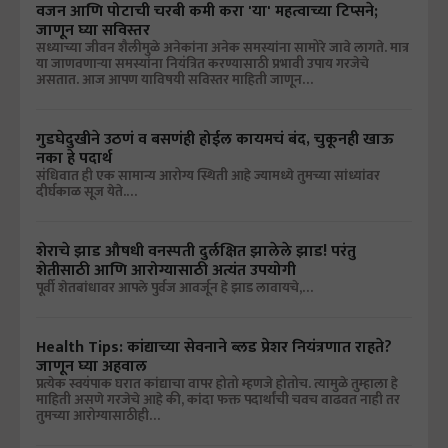
वजन आणि पोटाची चरबी कमी करा 'या' महत्वाच्या टिप्सने;
जाणून घ्या सविस्तर
सध्याच्या जीवन शैलीमुळे अनेकांना अनेक समस्यांना सामोरे जावे लागते. मात्र
या जाणवणाऱ्या समस्यांना नियंत्रित करण्यासाठी प्रभावी उपाय गरजेचे
असतात. आज आपण याविषयी सविस्तर माहिती जाणून…
गुडघेदुखीने उठणं व बसणंही होईल कायमचं बंद, चुकूनही खाऊ
नका हे पदार्थ
संधिवात ही एक सामान्य आरोग्य स्थिती आहे ज्यामध्ये तुमच्या सांध्यांवर
दीर्घकाळ सूज येते.…
शेराचे झाड औषधी वनस्पती दुर्लक्षित झालेले झाड! परंतु
शेतीसाठी आणि आरोग्यासाठी अत्यंत उपयोगी
पूर्वी शेतबांधावर आपले पुर्वज आवर्जून हे झाड लावायचे,…
Health Tips: कांद्याच्या सेवनाने ब्लड प्रेशर नियंत्रणात राहते?
जाणून घ्या अहवाल
प्रत्येक स्वयंपाक घरात कांद्याचा वापर होतो म्हणजे होतोच. त्यामुळे तुम्हाला हे
माहिती असणे गरजेचे आहे की, कांदा फक्त पदार्थांची चवच वाढवत नाही तर
तुमच्या आरोग्यासाठीही…