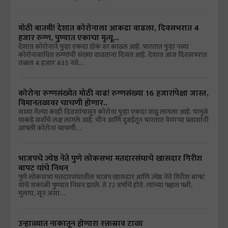
मोठी बातमी! देशात कोरोनाला आकडा वाढला, दिवसभरात 4
हजार रुग्ण, पुण्यात एकाचा मृत्यू...
देशात कोरोनाने पुन्हा एकदा डोकं वर काढलं आहे. भारतात पुन्हा नव्या
कोरोनाबाधित रुग्णांची संख्या वाढताना दिसत आहे. देशात आज दिवसभरात
तब्बल 4 हजार 435 नवे…
कोरोना रुग्णसंख्येत मोठी वाढ! रुग्णसंख्या 16 हजारांपेक्षा जास्त,
विमानतळावर चाचणी होणार..
सध्या गेल्या काही दिवसांपासून कोरोना पुन्हा एकदा वाढू लागला आहे. यामुळे
याकडे सर्वांचे लक्ष लागले आहे. चीन आणि दुबईतून भारतात येणार्‍या प्रवाशांनी
आपली कोरोना चाचणी…
भाजपचे ज्येष्ठ नेते पुणे लोकसभा मतदारसंघाचे खासदार गिरीश
बापट यांचे निधन
पुणे लोकसभा मतदारसंघातील भाजप खासदार आणि ज्येष्ठ नेते गिरीश बापट
यांचे सकाळी पुण्यात निधन झाले. ते 72 वर्षांचे होते. त्यांच्या पश्चात पत्नी,
मुलगा, सून असा…
उन्हाळ्यात नाकातून होणारा रक्तस्राव टाळा