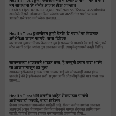
Health Tips : तुम्ही प्लास्टिकच्या बाटलीतले पाणी पितात का?
मग सावधान! 'हे' गंभीर आजार होऊ शकतात
Health Tips : घर असो वा दुकान, पाणी फक्त प्लास्टिकच्या बाटल्यांमध्येच
सजलेले दिसते. तांब्याच्या किंवा लोखंडाच्या बाटलीतील पाणी प्यायला
आवडते असे फार कमी लोक असतात.…
Health Tips: दुधासोबत तुम्ही घेतले 'हे' पदार्थ तर मिळतात
अपेक्षेपेक्षा जास्त फायदे, वाचा डिटेल्स
जर आपण दुधाचा विचार केला तर दूध हे सगळ्यांचे आवडते पेय आहे. परंतु असे
बरेच व्यक्ती आहेत ज्यांना दूध आवडतच नाही. त्यामुळे दुधामध्ये काही विशिष्ट…
सायनसच्या आजाराने आहात ग्रस्त, हे घरगुती उपाय करा आणि
या आजारापासून व्हा मुक्त
सायनस इन्फेक्शन हा एक असा आजार आहे जो कोणत्याही वयात होऊ
शकतो हे की हे इन्फेक्शन सर्दी, प्रदूषण आणि अ‍ॅलर्जीमुळे होते मात्र याचा त्रास
झाला…
Health Tips: अविश्वसनीय आहेत शेवग्याच्या पानांचे
आरोग्यदायी फायदे, वाचा डिटेल्स
शेवगा आपल्याला सगळ्यांना माहिती आहे. शेवगा बर्याच जणांचा आवडता
अन्नपदार्थ असून शेवग्याच्या नियमित सेवनाने माणूस तंदुरुस्त आणि तरुण
राहतो. विविध रोगांवर उपचार करण्यासाठी शेवग्याचा वापर…