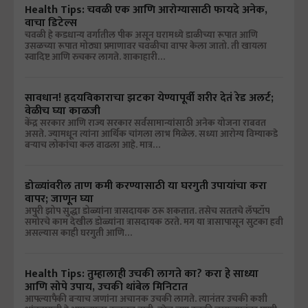
Health Tips: चवळी एक आणि आरोग्यासाठी फायदे अनेक,
वाचा डिटेल्स
चवळी हे कडधान्य वर्गातील पीक असून घरामध्ये डाळीच्या रूपात आणि
उसळच्या रूपात मोठ्या प्रमाणावर चवळीचा वापर केला जातो. ती खायला
स्वादिष्ट आणि रुचकर लागते. शाकाहारी…
सावधान! हृदयविकाराचा झटका येण्यापूर्वी शरीर देतं रेड अलर्ट;
वेळीच घ्या काळजी
केंद्र सरकार आणि राज्य सरकार सर्वसामान्यांसाठी अनेक योजना राबवत
असते. ज्यामधून त्यांना आर्थिक चांगला लाभ मिळेल. सध्या आरोग्य विम्याकडे
बऱ्याच लोकांचा कल वाढला आहे. मात्र…
डोळ्यांवरील ताण कमी करण्यासाठी या घरगुती उपायांचा करा
वापर; जाणून घ्या
अपुरी झोप सुद्धा डोळ्यांना त्रासदायक ठरू शकतात. तसेच सततचे लॅपटॉप
समोरचे काम देखील डोळ्यांना त्रासदायक ठरते. मग या त्रासापासून सुटका हवी
असल्यास काही घरगुती आणि…
Health Tips: तुम्हालाही उचकी लागते का? करा हे साध्या
आणि सोपे उपाय, उचकी थांबेल मिनिटात
आपल्यापैकी बऱ्याच जणांना अचानक उचकी लागते. त्यानंतर उचकी कशी