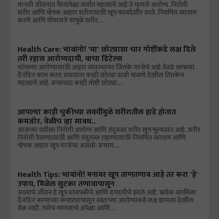
मानवी जीवनात पैश्यापेक्षा सर्वात महत्वाचे आहे ते म्हणजे आरोग्य. निरोगी
शरीर आणि पोषक आहार शरीरासाठी खूप फायदेशीर ठरते. नियमित व्यायाम
करणे आणि योगासने यामुळे शरीर…
Health Care: भावांनो! 'या' छोट्याशा चार गोष्टींकडे लक्ष दिले
तरी रहाल आरोग्यदायी, वाचा डिटेल्स
चांगल्या आरोग्यासाठी आहार व्यवस्थापन जितके गरजेचे आहे तेवढे आपल्या
दैनंदिन काम करत असताना काही छोट्या बाबी पाळणे देखील तितकेच
महत्वाचे आहे. बऱ्याचदा काही गोष्टी छोट्या…
आपल्या काही चुकीच्या सवयींमुळे शरीरातील हाडे होतात
कमजोर, वेळीच व्हा सावध..
आजच्या घडीला निरोगी आरोग्य आणि तंदुरुस्त शरीर खूप मूल्यवान आहे. शरीर
निरोगी ठेवण्यासाठी आणि तंदुरुस्त राहण्यासाठी नियमित व्यायाम आणि
पोषक आहार खूप गरजेचा असतो. बऱ्याच…
Health Tips: भावांनो! मनावर खूप ताणतणाव आहे तर करा 'हे'
उपाय, मिळेल सुटका तणावापासून
सध्याचे जीवन हे खूप धावपळीचे आणि दगदगीचे झाले आहे. प्रत्येक व्यक्तीला
दैनंदिन कामाच्या कचाट्यापासून स्वतःच्या आरोग्याकडे लक्ष द्यायला देखील
वेळ नाही. तसेच माणसाचे अपेक्षा आणि…