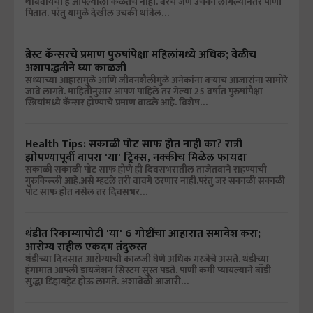
थांबवायची हे आपल्याला कळतच नाही. बरेच जण उचकी लागल्यानंतर पाणी
पितात. परंतु यामुळे देखील उचकी थांबेल…
ब्रेस्ट कॅन्सरचे प्रमाण पुरुषांपेक्षा महिलांमध्ये अधिक; वेळीच
अशापद्धतीने घ्या काळजी
सध्याच्या आहारामुळे आणि जीवनशैलीमुळे अनेकांना बऱ्याच आजारांना सामोरे
जावे लागते. माहितीनुसार आपण पाहिले तर गेल्या 25 वर्षात पुरुषांपैक्षा
स्त्रियांमध्ये कॅन्सर होण्याचे प्रमाण वाढले आहे. विशेष…
Health Tips: सकाळी पोट साफ होत नाही का? रात्री
झोपण्यापूर्वी वापरा 'या' ट्रिक्स, नक्कीच मिळेल फायदा
सकाळी सकाळी पोट साफ होणे ही दिवसभरातील ताजेतवाने राहण्याची
गुरुकिल्ली आहे.असे म्हटले तरी वावगे ठरणार नाही.परंतु जर सकाळी सकाळी
पोट साफ होत नसेल तर दिवसभर…
थंडीत रिकाम्यापोटी 'या' 6 गोष्टींचा आहारात समावेश करा;
आरोग्य राहील एकदम तंदुरुस्त
थंडीच्या दिवसात आरोग्याची काळजी घेणे अधिक गरजेचे असते. थंडीच्या
हंगामात आपली डायजेशन सिस्टम सुस्त पडते. पाणी कमी प्यायल्याने बॉडी
सुद्धा डिहायड्रेट होऊ लागते. अशावेळी आजारी…