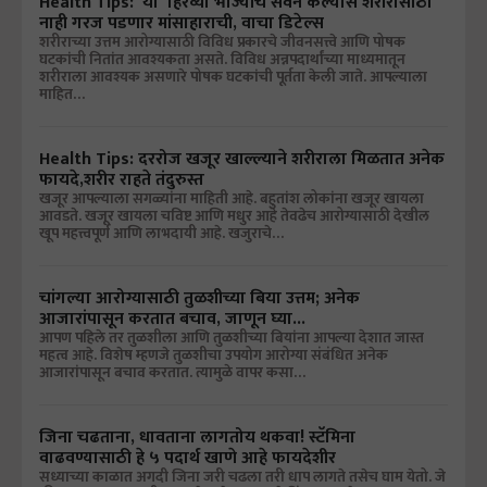
Health Tips: 'या' हिरव्या भाज्यांचे सेवन केल्यास शरीरासाठी
नाही गरज पडणार मांसाहाराची, वाचा डिटेल्स
शरीराच्या उत्तम आरोग्यासाठी विविध प्रकारचे जीवनसत्त्वे आणि पोषक
घटकांची नितांत आवश्यकता असते. विविध अन्नपदार्थांच्या माध्यमातून
शरीराला आवश्यक असणारे पोषक घटकांची पूर्तता केली जाते. आपल्याला
माहित…
Health Tips: दररोज खजूर खाल्ल्याने शरीराला मिळतात अनेक
फायदे,शरीर राहते तंदुरुस्त
खजूर आपल्याला सगळ्यांना माहिती आहे. बहुतांश लोकांना खजूर खायला
आवडते. खजूर खायला चविष्ट आणि मधुर आहे तेवढेच आरोग्यासाठी देखील
खूप महत्त्वपूर्ण आणि लाभदायी आहे. खजुराचे…
चांगल्या आरोग्यासाठी तुळशीच्या बिया उत्तम; अनेक
आजारांपासून करतात बचाव, जाणून घ्या...
आपण पहिले तर तुळशीला आणि तुळशीच्या बियांना आपल्या देशात जास्त
महत्व आहे. विशेष म्हणजे तुळशीचा उपयोग आरोग्या संबंधित अनेक
आजारांपासून बचाव करतात. त्यामुळे वापर कसा…
जिना चढताना, धावताना लागतोय थकवा! स्टॅमिना
वाढवण्यासाठी हे ५ पदार्थ खाणे आहे फायदेशीर
सध्याच्या काळात अगदी जिना जरी चढला तरी धाप लागते तसेच घाम येतो. जे