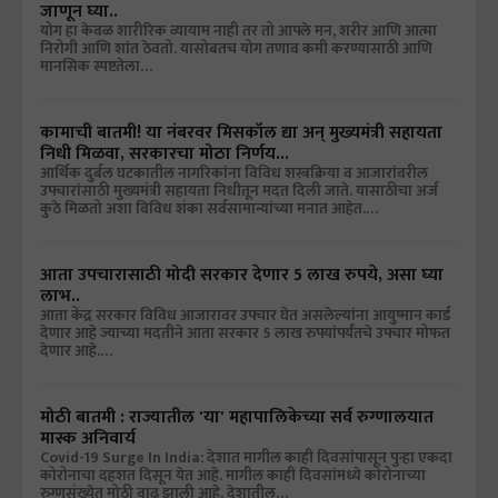
जाणून घ्या..
योग हा केवळ शारीरिक व्यायाम नाही तर तो आपले मन, शरीर आणि आत्मा
निरोगी आणि शांत ठेवतो. यासोबतच योग तणाव कमी करण्यासाठी आणि
मानसिक स्पष्टतेला…
कामाची बातमी! या नंबरवर मिसकॉल द्या अन् मुख्यमंत्री सहायता
निधी मिळवा, सरकारचा मोठा निर्णय...
आर्थिक दुर्बल घटकातील नागरिकांना विविध शस्त्रक्रिया व आजारांवरील
उपचारांसाठी मुख्यमंत्री सहायता निधीतून मदत दिली जाते. यासाठीचा अर्ज
कुठे मिळतो अशा विविध शंका सर्वसामान्यांच्या मनात आहेत.…
आता उपचारासाठी मोदी सरकार देणार 5 लाख रुपये, असा घ्या
लाभ..
आता केंद्र सरकार विविध आजारावर उपचार घेत असलेल्यांना आयुष्मान कार्ड
देणार आहे ज्याच्या मदतीने आता सरकार 5 लाख रुपयांपर्यंतचे उपचार मोफत
देणार आहे.…
मोठी बातमी : राज्यातील 'या' महापालिकेच्या सर्व रुग्णालयात
मास्क अनिवार्य
Covid-19 Surge In India: देशात मागील काही दिवसांपासून पुन्हा एकदा
कोरोनाचा दहशत दिसून येत आहे. मागील काही दिवसांमध्ये कोरोनाच्या
रुग्णसंख्येत मोठी वाढ झाली आहे. देशातील…