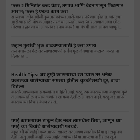
फक्त 2 मिनिटांत ब्लड प्रेशर, तणाव आणि वेदनांपासून मिळणार
आराम; फक्त हे एकच काम करा
सध्याच्या जीवनशैलीमुळे अनेकांच्या आरोग्यावर परिणाम होतात. चांगल्या
आरोग्यासाठी पोषक आहार गरजेचा असतो. ब्लड प्रेशर, तणाव अशा छोट-
मोठ्या उद्भवणाऱ्या आजरांवर उपाय काय? याविषयी आज आपण जाणून…
लहान मुलांची भुक वाढवण्यासाठी हे करा उपाय
तसं बघायला गेलं तर साधारणपणे सर्वच मुलं जेवणाचा कंटाळा करताना
दिसतात…
Health Tips: जर तुम्ही कारल्याचा रस प्याल तर अनेक
प्रकारच्या आरोग्याच्या समस्या होतील चुटकीसरशी दूर, वाचा
डिटेल्स
कारले आपल्याला सगळ्यांना माहिती आहे. परंतु एक कारल्याच्या कडूपणामुळे
ते आपल्यातील बऱ्याच जणांना खायला देखील आवडत नाही. परंतु जर आपण
कारल्याचा विचार केला तर ते…
पपई कापल्यावर टाकून देऊ नका त्यामधील बिया, जाणून घ्या
पपई च्या बियांचे आरोग्यदायी फायदे.
बहुतांशी कोणतेही फळ आपण खाल्ले तर आपण त्यातील बिया हा टाकूनच
देतो. परंतु अशी काही फळे आहेत ज्यांच्या बिया आपल्या शरीराला खूप