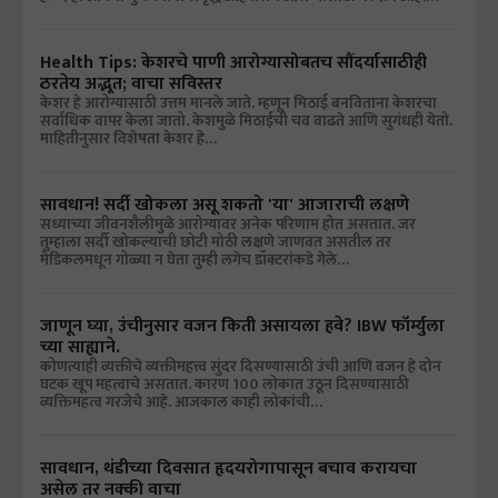
Health Tips: केशरचे पाणी आरोग्यासोबतच सौंदर्यासाठीही
ठरतेय अद्भूत; वाचा सविस्तर
केशर हे आरोग्यासाठी उत्तम मानले जाते. म्हणून मिठाई बनविताना केशरचा
सर्वाधिक वापर केला जातो. केशमुळे मिठाईची चव वाढते आणि सुगंधही येतो.
माहितीनुसार विशेषता केशर हे…
सावधान! सर्दी खोकला असू शकतो 'या' आजाराची लक्षणे
सध्याच्या जीवनशैलीमुळे आरोग्यावर अनेक परिणाम होत असतात. जर
तुम्हाला सर्दी खोकल्याची छोटी मोठी लक्षणे जाणवत असतील तर
मेडिकलमधून गोळ्या न घेता तुम्ही लगेच डॉक्टरांकडे गेले…
जाणून घ्या, उंचीनुसार वजन किती असायला हवे? IBW फॉर्म्युला
च्या साह्याने.
कोणत्याही व्यक्तीचे व्यक्तीमहत्त्व सुंदर दिसण्यासाठी उंची आणि वजन हे दोन
घटक खूप महत्वाचे असतात. कारण 100 लोकात उठून दिसण्यासाठी
व्यक्तिमहत्व गरजेचे आहे. आजकाल काही लोकांची…
सावधान, थंडीच्या दिवसात हृदयरोगापासून बचाव करायचा
असेल तर नक्की वाचा