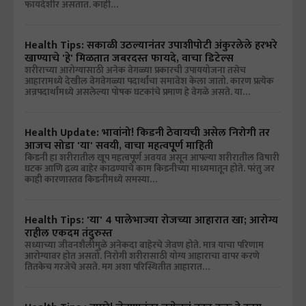
फायदेशीर असतात. काही…
Health Tips: सकाळी उठल्यानंतर उपाशीपोटी अंकुरलेले हरभरे
खाण्याचे 'हे' मिळतात जबरदस्त फायदे, वाचा डिटेल्स
शरीराच्या आरोग्यासाठी अनेक वेगळ्या प्रकारची उपाययोजना तसेच
आहारामध्ये देखील वेगवेगळ्या पदार्थांचा समावेश केला जातो. कारण प्रत्येक
अन्नपदार्थांमध्ये असलेल्या पोषक घटकांचे प्रमाण हे वेगळे असते. या…
Health Update: भावांनो! किडनी ठेवायची असेल निरोगी तर
आजच सोडा 'या' सवयी, वाचा महत्वपूर्ण माहिती
किडनी हा शरीरातील खूप महत्वपूर्ण अवयव असून आपल्या शरीरातील विषारी
घटक आणि द्रव्य बाहेर काढण्याचे काम किडनीच्या माध्यमातून होते. परंतु जर
काही कारणास्तव किडनीमध्ये समस्या…
Health Tips: 'या' 4 पालेभाज्या रोजच्या आहारात खा; आरोग्य
राहील एकदम तंदुरुस्त
सध्याच्या जीवनशैलीमुळे अनेकदा बाहेरचे जेवण होते. मात्र याचा परिणाम
आरोग्यावर होत असतो. निरोगी शरीरासाठी योग्य आहाराचा वापर करणे
तितकेच गरजेचे असते. मग अशा परिस्थितीत आहारात…