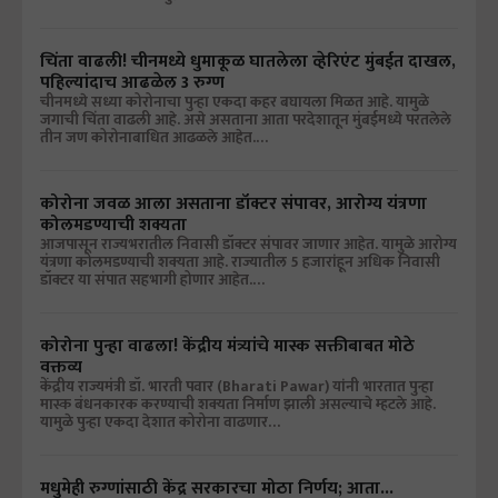
चिंता वाढली! चीनमध्ये धुमाकूळ घातलेला व्हेरिएंट मुंबईत दाखल,
पहिल्यांदाच आढळेल 3 रुग्ण
चीनमध्ये सध्या कोरोनाचा पुन्हा एकदा कहर बघायला मिळत आहे. यामुळे
जगाची चिंता वाढली आहे. असे असताना आता परदेशातून मुंबईमध्ये परतलेले
तीन जण कोरोनाबाधित आढळले आहेत.…
कोरोना जवळ आला असताना डॉक्टर संपावर, आरोग्य यंत्रणा
कोलमडण्याची शक्यता
आजपासून राज्यभरातील निवासी डॉक्टर संपावर जाणार आहेत. यामुळे आरोग्य
यंत्रणा कोलमडण्याची शक्यता आहे. राज्यातील 5 हजारांहून अधिक निवासी
डॉक्टर या संपात सहभागी होणार आहेत.…
कोरोना पुन्हा वाढला! केंद्रीय मंत्र्यांचे मास्क सक्तीबाबत मोठे
वक्तव्य
केंद्रीय राज्यमंत्री डॉ. भारती पवार (Bharati Pawar) यांनी भारतात पुन्हा
मास्क बंधनकारक करण्याची शक्यता निर्माण झाली असल्याचे म्हटले आहे.
यामुळे पुन्हा एकदा देशात कोरोना वाढणार…
मधुमेही रुग्णांसाठी केंद्र सरकारचा मोठा निर्णय; आता...