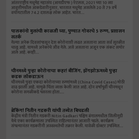
आंतरराष्ट्रीय मधुमेह महासंघ (आयडीएफ ) ऍटलस, 2021 च्या 10 व्या
आवृत्तीमधील आकडेवारीनुसार, भारतात मधुमेह असलेले 20 ते 79 वर्षे
वयोगटातील 74.2 दशलक्ष लोक आहेत. भारत…
पालकांनो मुलांची काळजी घ्या, पुण्यात गोवरचे 5 रुग्ण, प्रशासन
सतर्क
गेल्या अनेक दिवसांपासून देश कोरोनाशी लढत असताना आता सर्व सुरळीत
चालू आहे. यामध्ये अनेकांचे जीव गेले. असे असताना अजून एक संकट समोर
आले आहे. काही…
चीनमध्ये पुन्हा कोरोनाचा कहर! बीजिंग, झेंगझोऊमध्ये पुन्हा
कडक लॉकडाऊन
चीनमध्ये पुन्हा एकदा कोरोनाच्या रुग्णांमध्ये (China Covid Cases) मोठी
वाढ झाली आहे. यामुळे चिंता व्यक्त केली जात आहे. दोन वर्षांपूर्वी चीनमधून
कोरोना सगळीकडे पसरला होता.…
ब्रेकिंग! नितीन गडकरी यांची तब्येत बिघडली
केंद्रीय मंत्री नितीन गडकरी Nitin Gadkari पश्चिम बंगालमधील सिलीगुडी
येथे एका कार्यक्रमाला उपस्थित राहिल्यानंतर आजारी पडले. कार्यक्रम
संपल्यानंतर गडकरींनी अस्वस्थतेची तक्रार केली. यावेळी डॉक्टर उपस्थित…