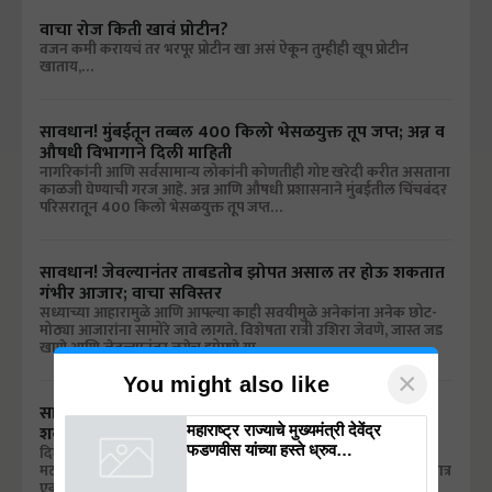
वाचा रोज किती खावं प्रोटीन?
वजन कमी करायचं तर भरपूर प्रोटीन खा असं ऐकून तुम्हीही खूप प्रोटीन
खाताय,…
सावधान! मुंबईतून तब्बल 400 किलो भेसळयुक्त तूप जप्त; अन्न व
औषधी विभागाने दिली माहिती
नागरिकांनी आणि सर्वसामान्य लोकांनी कोणतीही गोष्ट खरेदी करीत असताना
काळजी घेण्याची गरज आहे. अन्न आणि औषधी प्रशासनाने मुंबईतील चिंचबंदर
परिसरातून 400 किलो भेसळयुक्त तूप जप्त…
सावधान! जेवल्यानंतर ताबडतोब झोपत असाल तर होऊ शकतात
गंभीर आजार; वाचा सविस्तर
सध्याच्या आहारामुळे आणि आपल्या काही सवयीमुळे अनेकांना अनेक छोट-
मोठ्या आजारांना सामोरे जावे लागते. विशेषता रात्री उशिरा जेवणे, जास्त जड
खाणे आणि जेवल्यानंतर लगेच झोपणे या…
×
You might also like
सावधान! दिवाळीचा फराळ वर्तमानपत्रावर ठेवू नका; होऊ
शकतात गंभीर आजार, जाणून घ्या
महाराष्ट्र राज्याचे मुख्यमंत्री देवेंद्र
फडणवीस यांच्या हस्ते ध्रुव
दिवाळी म्हंटल्यावर फराळ आलाच. यासाठी चकल्या, करंज्या, शंकरपाळी,
मठरी, शेव तयार करण्यासाठी अगदी उत्तम दर्जेच्या वस्तू वापरल्या जातात. मात्र
ॲग्रीटेक्नॉलॉजीजच्या संस्थापकांचा
एक मोठी चूक घडते ती म्हणजे…
सत्कार, शेतकऱ्यांसाठीच्या नवसंशोधनाला