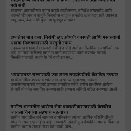
सेंद्रिय हळद लागवड आणि प्रक्रिया : आरोग्य व उद्योजकतेसाठी
नवी संधी
आजच्या धावपळीच्या युगात वाढते शहरीकरण, अनिर्बंध जंगलतोड आणि
बदलते जीवनमान यामुळे निसर्गाचा नाजूक समतोल ढासळला आहे. आकाश,
वायू, जल, तेज आणि पृथ्वी या मूलभूत तत्त्वांवर…
उष्णतेवर मात करा, निरोगी व्हा: औषधी वनस्पती आणि मसाल्यांनी
थंडावा मिळवण्यासाठी घरगुती उपाय
उन्हाळ्यात थंडावा देण्यासाठी मेथीचे दाणे हे सर्वोत्तम नैसर्गिक उपायांपैकी एक
आहे. या बिया शरीराचे तापमान कमी करण्यास मदत करतात. फायदे
मिळविण्यासाठी, काही मेथीचे दाणे रात्रभर…
अपघातग्रस्त रुग्णांसाठी एक लाख रुपयांपर्यंतचे कॅशलेस उपचार
या योजनेतील उपचार संख्येत वाढ, दरामध्ये सुधारणा, अवयव
प्रत्यारोपणासारखे महागडे उपचार समाविष्ट करणे, तसेच प्राथमिक आरोग्य
सेवाही योजनेत समाविष्ट करण्यासाठी अभ्यास समिती गठित करण्यात आली…
ग्रामीण भागातील आरोग्य सेवा बळकटीकरणासाठी वैद्यकीय
व्यावसायिकांचा सहभाग महत्त्वाचा
ग्रामीण भागातील सर्व सामान्य नागरिकांना त्यांच्या आर्थिक परिस्थितीमुळे
योग्य ते उपचार प्राप्त होत नाही. त्यासाठी नोंदणीकृत वैद्यकीय व्यावसायिकांना
ग्रामीण भागात स्वेच्छा सेवा देता यावी. जेणे…