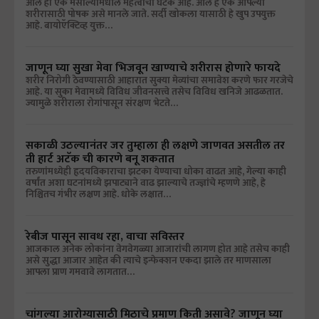
आले हा एक मसाल्यामधील महत्वाचा घटक आहे. आले हे एक आपल्या
शरीरासाठी पोषक असे मानले जाते. सर्दी खोकला यासाठी हे खुप उपयुक्त
आहे. बायोऍक्टिव्ह युक्त…
जाणून घ्या सुखा मेवा भिजवून खाण्याचे शरीरास होणारे फायदे
शरीर निरोगी ठेवण्यासाठी आहारात सुक्या मेव्यांचा समावेश करणे फार गरजेचे
आहे. या सुका मेवामध्ये विविध जीवनसत्त्वे तसेच विविध खनिजे आढळतात.
ज्यामुळे शरीराला रोगांपासून संरक्षण भेटते…
सकाळी उठल्यानंतर जर तुम्हाला ही लक्षणे जाणवत असतील तर
ती हार्ट अटॅक ची कारणे बनू शकतात
तरुणांमध्येही हृदयविकाराचा झटका येण्याचा धोका वाढत आहे, गेल्या काही
वर्षांत अशा घटनांमध्ये झपाट्याने वाढ झाल्याचे तज्ज्ञांचे म्हणणे आहे, हे
निश्चितच गंभीर लक्षण आहे. धोके लक्षात…
रेबीज पासून सावध रहा, वाचा सविस्तर
आजकाल अनेक लोकांना वेगवेगळ्या आजारांची लागण होत आहे तसेच काही
असे सुद्धा आजार आहेत की त्याचे इन्फेक्शन एकदा झाले तर माणसाला
आपला प्राण गमवावे लागतात…
चांगल्या आरोग्यासाठी मिठाचे प्रमाण किती असावे? जाणून घ्या