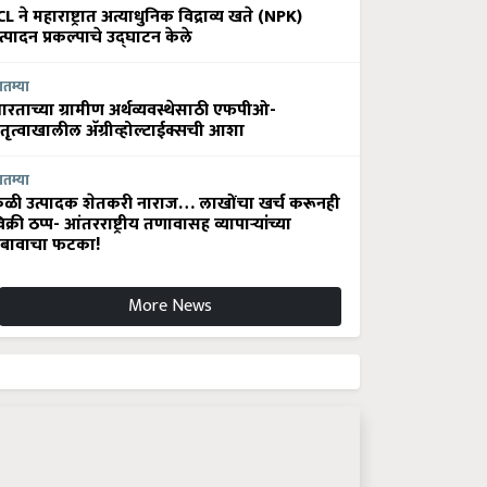
CL ने महाराष्ट्रात अत्याधुनिक विद्राव्य खते (NPK)
त्पादन प्रकल्पाचे उद्घाटन केले
ातम्या
ारताच्या ग्रामीण अर्थव्यवस्थेसाठी एफपीओ-
ेतृत्वाखालील अ‍ॅग्रीव्होल्टाईक्सची आशा
ातम्या
ेळी उत्पादक शेतकरी नाराज… लाखोंचा खर्च करूनही
िक्री ठप्प- आंतरराष्ट्रीय तणावासह व्यापाऱ्यांच्या
बावाचा फटका!
More News