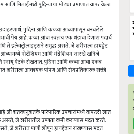
ंगम आणि मिठाईंमध्ये पुदिन्याचा मोठ्या प्रमाणात वापर केला
 उदाहरणार्थ, पुदिना आणि कच्च्या आंब्यापासून बनवलेले
ावी पेय आहे. कच्चा आंबा स्वतःच एक थंडावा देणारा पदार्थ
 ते इलेक्ट्रोलाइट्सने समृद्ध असते, जे शरीराला हायड्रेट
 आंब्यामध्ये पोटॅशियम आणि मॅग्नेशियम सारखे खनिजे
्नायू पेटके रोखतात. पुदिना आणि कच्चा आंबा एकत्र
ळ्यात शरीराला आवश्यक पोषण आणि रोगप्रतिकारक शक्ती
आहे जी शतकानुशतके पारंपारिक उपचारांमध्ये वापरली जात
तेल असते, जे शरीरातील उष्णता कमी करण्यास मदत करते.
असते, जे शरीरात पाणी शोषून हायड्रेशन राखण्यास मदत