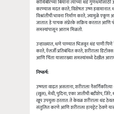
कोथिंबीरच्या बियांना त्यांच्या थंड गुणधर्मांसाठी
करण्यास मदत करते, विशेषतः उष्ण हवामानात. 
विश्रांतीची भावना निर्माण करते, ज्यामुळे एक
जातात. हे पाचक संप्रेरके सक्रिय करतात आणि प
समस्यांपासून आराम मिळतो.
उन्हाळ्यात, धणे पाण्यात भिजवून थंड पाणी पि
करते, ऍलर्जी प्रतिबंधित करते, शरीराला डिटॉक्
आणि चिंता यासारख्या समस्यांमध्ये देखील आराम
निष्कर्ष:
उष्णता वाढत असताना, शरीराला नैसर्गिकरित्या
(खुस), मेथी, पुदिना, एका जातीची बडीशेप, जि
खूप उपयुक्त ठरतात. ते केवळ शरीराला थंड ठेव
संतुलित करणे आणि शरीराला हायड्रेट ठेवणे या