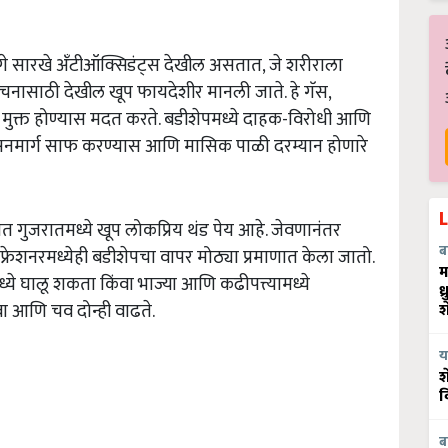
ुगे सारखे अँटीऑक्सिडंट्स देखील असतात, जे शरीराला
चनासाठी देखील खूप फायदेशीर मानली जाते. हे गॅस,
ुक्त होण्यास मदत करते. बडीशेपमध्ये दाहक-विरोधी आणि
श्वसनमार्ग साफ करण्यास आणि मासिक पाळी दरम्यान होणारे
ात गुजरातमध्ये खूप लोकप्रिय थंड पेय आहे. जेवणानंतर
ब
फ्रेशनरमध्येही बडीशेपचा वापर मोठ्या प्रमाणात केला जातो.
म
ये घालू शकता किंवा भाज्या आणि कढीपत्त्यामध्ये
ध
ा आणि चव दोन्ही वाढते.
श
य
श
व
ब