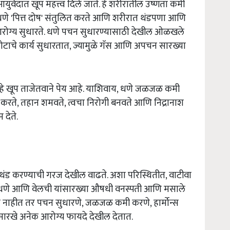
 आयुर्वेदात खूप महत्त्व दिले जाते. हे शरीरातील उष्णता कमी
धणे 'पित्त दोष' संतुलित करते आणि शरीरात थंडपणा आणि
ूण आरोग्य सुधारते. धणे पचन सुधारण्यासाठी देखील ओळखले
ोटाचे कार्य सुधारतात, ज्यामुळे गॅस आणि अपचन सारख्या
णे हे खूप ताजेतवाने पेय आहे. याशिवाय, धणे जळजळ कमी
स करते, तहान शमवते, त्वचा निरोगी बनवते आणि निद्रानाश
 देते.
 थंड करण्याची गरज देखील वाढते. अशा परिस्थितीत, वाटीवा
रे, धणे आणि वेलची यांसारख्या औषधी वनस्पती आणि मसाले
त नाहीत तर पचन सुधारणे, जळजळ कमी करणे, हार्मोन्स
सारखे अनेक आरोग्य फायदे देखील देतात.