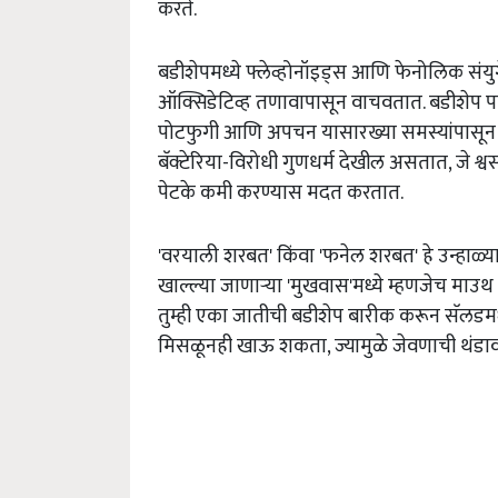
करते.
बडीशेपमध्ये फ्लेव्होनॉइड्स आणि फेनोलिक संय
ऑक्सिडेटिव्ह तणावापासून वाचवतात. बडीशेप प
पोटफुगी आणि अपचन यासारख्या समस्यांपासून म
बॅक्टेरिया-विरोधी गुणधर्म देखील असतात, जे 
पेटके कमी करण्यास मदत करतात.
'वरयाली शरबत' किंवा 'फनेल शरबत' हे उन्हाळ्य
खाल्ल्या जाणाऱ्या 'मुखवास'मध्ये म्हणजेच माउथ 
तुम्ही एका जातीची बडीशेप बारीक करून सॅलडमध्
मिसळूनही खाऊ शकता, ज्यामुळे जेवणाची थंडाव