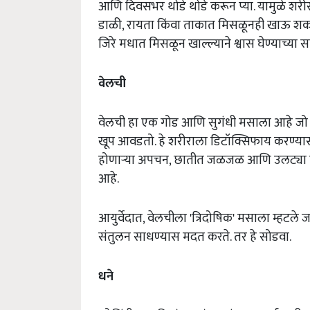
आणि दिवसभर थोडे थोडे करून प्या. यामुळे शरीर 
डाळी, रायता किंवा ताकात मिसळूनही खाऊ शकतो,
जिरे मधात मिसळून खाल्ल्याने श्वास घेण्याच्य
वेलची
वेलची हा एक गोड आणि सुगंधी मसाला आहे जो अन
खूप आवडतो. हे शरीराला डिटॉक्सिफाय करण्यास
होणाऱ्या अपचन, छातीत जळजळ आणि उलट्या होणे
आहे.
आयुर्वेदात, वेलचीला 'त्रिदोषिक' मसाला म्हटले ज
संतुलन साधण्यास मदत करते. तर हे सोडवा.
धने