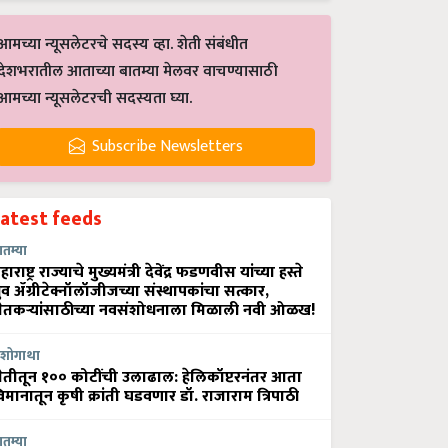
आमच्या न्यूसलेटरचे सदस्य व्हा. शेती संबंधीत
देशभरातील आताच्या बातम्या मेलवर वाचण्यासाठी
आमच्या न्यूसलेटरची सदस्यता घ्या.
Subscribe Newsletters
Latest feeds
ातम्या
हाराष्ट्र राज्याचे मुख्यमंत्री देवेंद्र फडणवीस यांच्या हस्ते
्रुव ॲग्रीटेक्नॉलॉजीजच्या संस्थापकांचा सत्कार,
ेतकऱ्यांसाठीच्या नवसंशोधनाला मिळाली नवी ओळख!
शोगाथा
ेतीतून १०० कोटींची उलाढाल: हेलिकॉप्टरनंतर आता
िमानातून कृषी क्रांती घडवणार डॉ. राजाराम त्रिपाठी
ातम्या