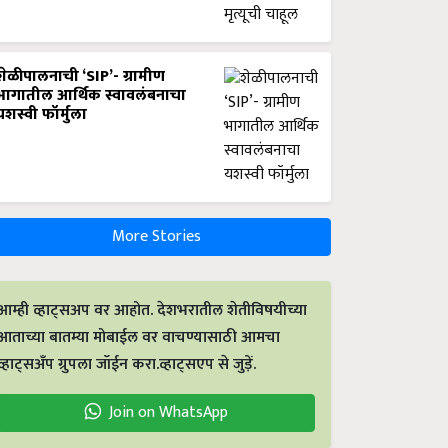
शेळीपालनाची ‘SIP’- ग्रामीण
भागातील आर्थिक स्वावलंबनाचा
यशस्वी फॉर्मुला
More Stories
आम्ही व्हाट्सअप वर आहोत. देशभरातील शेतीविषयीच्या
आताच्या बातम्या मोबाईल वर वाचण्यासाठी आमचा
व्हाट्सअँप ग्रुपला जॉईन करा.व्हाट्सएप से जुड़ें.
Join on WhatsApp