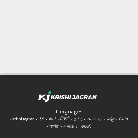
Languages
Krishi Jagran
हिंदी
বাঙালি
ਪੰਜਾਬੀ
தமிழ்
മലയാളം
ಕನ್ನಡ
ଓଡିଆ
অসমীয়া
ગુજરાતી
తెలుగు