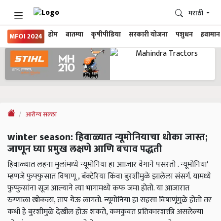
मराठी
होम
बातम्या
कृषीपीडिया
सरकारी योजना
पशुधन
हवामान
MFOI 2024
आरोग्य सल्ला
winter season: हिवाळ्यात न्यूमोनियाचा धोका जास्त;
जाणून घ्या प्रमुख लक्षणे आणि बचाव पद्धती
हिवाळ्यात लहना मुलांमध्ये न्यूमोनिया हा आाजार वेगाने पसरतो . न्यूमोनिया'
म्हणजे फुफ्फुसात विषाणू , बॅक्टेरिया किंवा बुरशीमुळे झालेला संसर्ग. यामध्ये
फुप्फुसांना सूज आल्याने त्या भागामध्ये कफ जमा होतो. या आजारात
रुग्णाला खोकला, ताप येऊ लागतो. न्यूमोनिया हा सहसा विषाणूंमुळे होतो तर
कधी हे बुरशीमुळे देखील होऊ शकते, कमकुवत प्रतिकारशक्ती असलेल्या