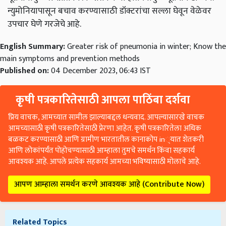
न्युमोनियापासून बचाव करण्यासाठी डॉक्टरांचा सल्ला घेवून वेळेवर
उपचार घेणे गरजेचे आहे.
English Summary:
Greater risk of pneumonia in winter; Know the
main symptoms and prevention methods
Published on:
04 December 2023, 06:43 IST
कृषी पत्रकारितेसाठी आपला पाठिंबा दर्शवा
प्रिय वाचक, आमच्यात सामील झाल्याबद्दल धन्यवाद. आपल्यासारखे वाचक
आमच्यासाठी कृषी पत्रकारितेसाठी प्रेरणा आहेत. कृषी पत्रकारितेला अधिक
बळकट करण्यासाठी आणि ग्रामीण भारतातील कानाकोप in्यात शेतकरी
आणि लोकांपर्यंत पोहोचण्यासाठी आम्हाला तुमचे समर्थन किंवा सहकार्य
आवश्यक आहे. आपले प्रत्येक सहकार्य आमच्या भविष्यासाठी मोलाचे आहे.
आपण आम्हाला समर्थन करणे आवश्यक आहे (Contribute Now)
Related Topics