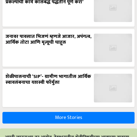
प्रकल्पांची कामे कालबद्ध पद्धतीने पूर्ण करा’
जनावर पावसात भिजणं म्हणजे आजार, अपंगत्व,
आर्थिक तोटा आणि मृत्यूची चाहूल
शेळीपालनाची ‘SIP’- ग्रामीण भागातील आर्थिक
स्वावलंबनाचा यशस्वी फॉर्मुला
More Stories