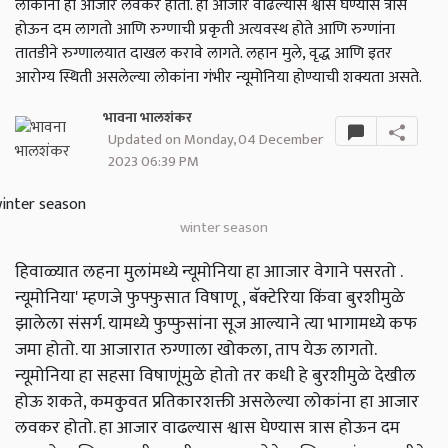
लोकांना हा आजार लवकर होतो. हा आजार वाढल्यास श्वास घेण्यास त्रास
होऊन दम लागतो आणि रुग्णाची प्रकृती अत्यवस्थ होते आणि रुग्णांना
तातडीने रुग्णालयात दाखल करावे लागते. लहान मुले, वृद्ध आणि इतर
आरोग्य स्थिती असलेल्या लोकांना गंभीर न्यूमोनिया होण्याची शक्यता असते.
भावना भालशंकर
Updated on Monday, 04 December
2023 06:39 PM
winter season
हिवाळ्यात लहना मुलांमध्ये न्यूमोनिया हा आाजार वेगाने पसरतो .
न्यूमोनिया' म्हणजे फुफ्फुसात विषाणू , बॅक्टेरिया किंवा बुरशीमुळे
झालेला संसर्ग. यामध्ये फुप्फुसांना सूज आल्याने त्या भागामध्ये कफ
जमा होतो. या आजारात रुग्णाला खोकला, ताप येऊ लागतो.
न्यूमोनिया हा सहसा विषाणूंमुळे होतो तर कधी हे बुरशीमुळे देखील
होऊ शकते, कमकुवत प्रतिकारशक्ती असलेल्या लोकांना हा आजार
लवकर होतो. हा आजार वाढल्यास श्वास घेण्यास त्रास होऊन दम