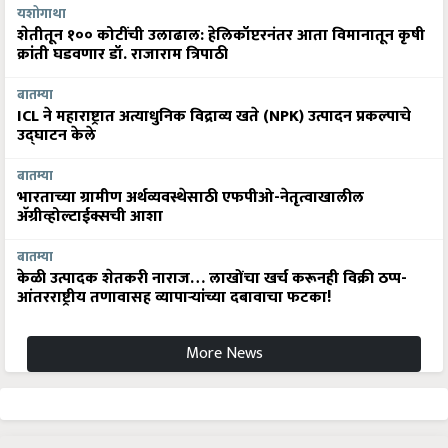
यशोगाथा
शेतीतून १०० कोटींची उलाढाल: हेलिकॉप्टरनंतर आता विमानातून कृषी
क्रांती घडवणार डॉ. राजाराम त्रिपाठी
बातम्या
ICL ने महाराष्ट्रात अत्याधुनिक विद्राव्य खते (NPK) उत्पादन प्रकल्पाचे
उद्घाटन केले
बातम्या
भारताच्या ग्रामीण अर्थव्यवस्थेसाठी एफपीओ-नेतृत्वाखालील
अ‍ॅग्रीव्होल्टाईक्सची आशा
बातम्या
केळी उत्पादक शेतकरी नाराज… लाखोंचा खर्च करूनही विक्री ठप्प-
आंतरराष्ट्रीय तणावासह व्यापाऱ्यांच्या दबावाचा फटका!
More News