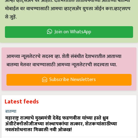
आम्ही व्हाट्सअप वर आहोत. देशभरातील शेतीविषयीच्या आताच्या बातम्या
मोबाईल वर वाचण्यासाठी आमचा व्हाट्सअँप ग्रुपला जॉईन करा.व्हाट्सएप
से जुड़ें.
Join on WhatsApp
आमच्या न्यूसलेटरचे सदस्य व्हा. शेती संबंधीत देशभरातील आताच्या
बातम्या मेलवर वाचण्यासाठी आमच्या न्यूसलेटरची सदस्यता घ्या.
Subscribe Newsletters
Latest feeds
बातम्या
महाराष्ट्र राज्याचे मुख्यमंत्री देवेंद्र फडणवीस यांच्या हस्ते ध्रुव
ॲग्रीटेक्नॉलॉजीजच्या संस्थापकांचा सत्कार, शेतकऱ्यांसाठीच्या
नवसंशोधनाला मिळाली नवी ओळख!