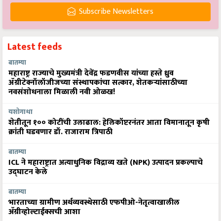
Subscribe Newsletters
Latest feeds
बातम्या
महाराष्ट्र राज्याचे मुख्यमंत्री देवेंद्र फडणवीस यांच्या हस्ते ध्रुव
ॲग्रीटेक्नॉलॉजीजच्या संस्थापकांचा सत्कार, शेतकऱ्यांसाठीच्या
नवसंशोधनाला मिळाली नवी ओळख!
यशोगाथा
शेतीतून १०० कोटींची उलाढाल: हेलिकॉप्टरनंतर आता विमानातून कृषी
क्रांती घडवणार डॉ. राजाराम त्रिपाठी
बातम्या
ICL ने महाराष्ट्रात अत्याधुनिक विद्राव्य खते (NPK) उत्पादन प्रकल्पाचे
उद्घाटन केले
बातम्या
भारताच्या ग्रामीण अर्थव्यवस्थेसाठी एफपीओ-नेतृत्वाखालील
अ‍ॅग्रीव्होल्टाईक्सची आशा