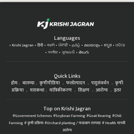
Languages
Krishi Jagran
हिंदी
বাঙালি
ਪੰਜਾਬੀ
தமிழ்
മലയാളം
ಕನ್ನಡ
ଓଡିଆ
অসমীয়া
ગુજરાતી
తెలుగు
Quick Links
होम
बातम्या
कृषीपीडिया
फलोत्पादन
पशुसंवर्धन
कृषी
प्रक्रिया
यशकथा
यांत्रिकीकरण
शिक्षण
आरोग्य
इतर
Top on Krishi Jagran
Government Schemes
Soybean Farming
Goat Rearing
Chili
Farming
कृषी प्रक्रिया
Orchard planting / फळबाग लागवड
Health मानवी
आरोग्य