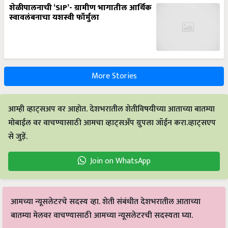
शेळीपालनाची ‘SIP’- ग्रामीण भागातील आर्थिक
स्वावलंबनाचा यशस्वी फॉर्मुला
More Stories
आम्ही व्हाट्सअप वर आहोत. देशभरातील शेतीविषयीच्या आताच्या बातम्या
मोबाईल वर वाचण्यासाठी आमचा व्हाट्सअँप ग्रुपला जॉईन करा.व्हाट्सएप
से जुड़ें.
Join on WhatsApp
आमच्या न्यूसलेटरचे सदस्य व्हा. शेती संबंधीत देशभरातील आताच्या
बातम्या मेलवर वाचण्यासाठी आमच्या न्यूसलेटरची सदस्यता घ्या.