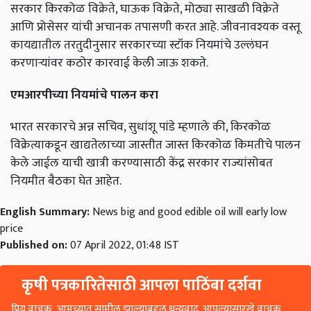
सरकार किरकोळ विक्रेते, घाऊक विक्रेते, मोठ्या साखळी विक्रेते
आणि प्रोसेसर यांची अचानक तपासणी करत आहे. जीवनावश्यक वस्तू
कायद्यातील तरतुदीनुसार सरकारच्या स्टॉक नियमांचे उल्लंघन
करणाऱ्यांवर कठोर कारवाई केली जाऊ शकते.
एमआरपीच्या नियमांचे पालन करा
भारत सरकारचे अन्न सचिव, सुधांशू पांडे म्हणाले की, किरकोळ
विक्रेत्याकडून खाद्यतेलाच्या जास्तीत जास्त किरकोळ किमतीचे पालन
केले जाईल याची खात्री करण्यासाठी केंद्र सरकार राज्यांसोबत
नियमीत बैठका घेत आहेत.
English Summary:
News big and good edible oil will early low
price
Published on:
07 April 2022, 01:48 IST
कृषी पत्रकारितेसाठी आपला पाठिंबा दर्शवा
प्रिय वाचक, आमच्यात सामील झाल्याबद्दल धन्यवाद. आपल्यासारखे वाचक