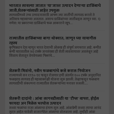
भारतात लावल्या जातात 'या'जास्त उत्पादन देणाऱ्या डाळिंबाचे
जाती,शेतकऱ्यांसाठी आहेत उपयुक्त
लागवडीमध्ये उच्च उत्पादनासाठी आपण ज्या जातींची लागवड करतो ते
अतिशय महत्त्वाच्या असतात. अशाच डाळिंबांच्या जातीबद्दल जाणून घ्या. 1)
गणेश: या प्रकारच्या डाळिंबाचे फळ आकाराने खूप…
राज्यातील डाळिंबाच्या बागा धोक्यात, जाणून घ्या यामागील
रहस्य
कृषिप्रधान देश म्हणून भारत देशाची ओळख ही संपूर्ण जगभरात आहे. कमीत
कमी भारतातील 90 टक्के जनसंख्या ही शेती व्यवसायावर अवलंबून आहे
शिवाय शेतातून वेगवेगळ्या पिकांचे…
शेतकरी मित्रांनो, नवीन फळबागांचे कसे कराल नियोजन
राज्यामध्ये सन १९९०-९१ पासून रोजगार हमी अंतर्गत १०० टक्के अनुदानित
फळझाड लागवड ही महत्त्वाकांक्षी योजना सुरू झाली. तेव्हापासून फळबाग
लागवडीची संकल्पना राज्यातील शेतकऱ्यांच्या मनावर रुजली.…
शेतकरी दादांनो : आंबा लागवडीसाठी या 'टीप्स' वापरा, होईल
फायदा अन मिळेल भरघोस उत्पादन
सध्या फळांचा राजा आंब्याचा हंगाम सुरू आहे. आंबाप्रेमी सध्या त्याचा आनंद
लुटत आहेत यावेळी बाजारपेठेत आंब्याचा बोलबाला आहे. तुम्हीही आंबा