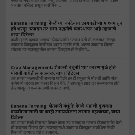
केळी लागवड केली जाते. परंतु जळगाव जिल्हा हा केळी उत्पादनाच्या दृष्टीने
भारतात प्रसिद्ध असून सर्वाधिक…
Banana Farming: केळीच्या कांदेबाग लागवडीच्या माध्यमातून
हवे भरपूर उत्पादन तर अशा पद्धतीचे व्यवस्थापन आहे महत्त्वाचे,
वाचा डिटेल्स
केळी म्हटले म्हणजे आपल्या डोळ्यासमोर पटकन येतो तो जळगाव जिल्हा.
जळगाव जिल्ह्याला केळीच्या आगार म्हटले जाते. आपण जळगाव जिल्हा
सोडला तर महाराष्ट्रातील बऱ्याच जिल्ह्यांमध्ये केळीची…
Crop Management: शेतकरी बंधूंनो! 'या' कारणांमुळे होते
मोसंबी बागेतील फळगळ, वाचा डिटेल्स
जर आपण फळगळीची समस्या पाहिली तर ही प्रमुख्याने मोसंबी आणि संत्रा
बागेमध्ये मोठ्या प्रमाणावर दिसून येते. जेव्हापासून झाडाला फळधारणा होते
तेव्हापासून ते फळ काढणीचा कालावधी…
Banana Farming: शेतकरी बंधूंनो! केळी घडाची गुणवत्ता
वाढविण्यासाठी या काही उपाययोजना ठरतात महत्त्वाच्या, वाचा
डिटेल्स
जर आपण केळी पिकाचा विचार केला तर सगळ्यात पटकन डोळ्यासमोर येतो
तो जळगाव जिल्हा होय. महाराष्ट्रामध्ये जळगाव जिल्ह्यात सर्वाधिक केळी
पिकाची लागवड होते व उत्पादन…