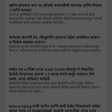
खरिप हंगामात करा या औषधी वनस्पतीची लागवड आणि मिळवा
7 पटीने फायदा
भारत हा कृषिप्रधान देश असल्यामुळे देशातील 75 टक्के जनता ही शेती
व्यवसायावर अवलंबून आहे. शिवाय राहिलेले नोकरी व्यवसाय यामधून आपली
उपजीविका करत असतात. आपल्या देशातील…
परफेक्ट छाटणी तंत्र, लिंबूवर्गीय झाडांना देईल व्यवस्थित आकार
व मिळेल बक्कळ उत्पादन
झाडाच्या वरच्या भागातील मुख्य व उप - फांद्यांवर खालच्या व मधील बाजूस
येणाऱ्या, गर्दी करणाऱ्या अनावश्यक फांद्या कात्रीच्या साह्याने कापून घ्याव्यात.
…
वर्षात घ्या 4 पिके! KVK ICAR-CAZRI जोधपुर ने विकसित
केलेले नेटहाऊस अवघ्या 1.5 लाख रुपये खर्चून बसवता येणे
शक्य, वाचा सविस्तर माहिती
शेतीमध्ये विविध तंत्रज्ञानाचा वापर आता शेतकरी करीत आहेत. विविध
प्रकारच्या तंत्रज्ञानाचा वापर करून शेतकरी विविध प्रकारची पिकांचे उत्पादन
मोठ्या प्रमाणात घेत आहेत.…
Intercroping:कमी जागेत आणि कमी वेळेत मिळवायचे असेल
जास्त उत्पन्न तर फळबागांमध्ये 'फुलांचे आंतरपीक' ठरेल उत्तम