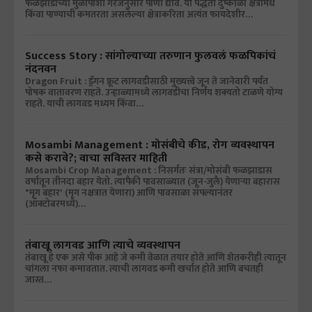
फळझाडांच्या मुळापाशी गरजेनुसार पाणी द्यावे. या पद्धती दुष्काळी क्षेत्रामधे
किंवा पाण्याची कमतरता असलेल्या क्षेत्राकरिता अत्यंत फायदेशीर…
Success Story : सांगोल्याच्या तरुणान फुलवलं फळपिकांचं
नंदनवन
Dragon Fruit : ड्रॅगन फ्रूट लागवडीसाठी मुख्यत्त्वे जून ते जानेवारी पर्यंत
पोषक वातावरण राहते. उन्हाळ्यामध्ये लागवडीचा निर्णय शक्यतो टाळणे योग्य
राहते. याची लागवड मध्यम किंवा…
Mosambi Management : मोसंबीचे कीड, रोग व्यवस्थापन
कसे करावे?; वाचा सविस्तर माहिती
Mosambi Crop Management : निसर्गतः संत्रा/मोसंबी फळझाडास
वर्षातून तीनदा बहार येतो. त्यापैकी पावसाळ्यात (जून-जुलै) येणाऱ्या बहारास
"मृग बहार' (मृग नक्षत्रात येणारा) आणि पावसाळा संपल्यानंतर
(ऑक्‍टोबरमध्ये)…
तंबाखू लागवड आणि त्याचे व्यवस्थापन
तंबाखू हे एक असे पीक आहे जे कमी वेळात तयार होते आणि शेतकरीही त्यातून
चांगला नफा कमावतात. त्याची लागवड कमी खर्चात होते आणि बचतही
जास्त…