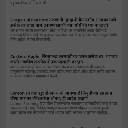
बहुतेक ठिकाणी नारळाची…
Grape Cultivation: तरुणांनो! द्राक्ष शेतीत नशीब आजमवायचे
असेल तर द्राक्ष बाग लावण्याआधी 'या' गोष्टींची घ्या काळजी
जर आपण सध्या तरुणाईचा ओढा पाहिला तर बऱ्यापैकी आता शेतीकडे
वळताना दिसत आहे. परंतु तरुणांच्या मनामध्ये जे काही परंपरागत पद्धत आणि
पिके आहेत, त्यांना तिलांजली…
Custerd Apple: सिताफळ लागवडीचा प्लान असेल तर 'या'चार
जाती नक्कीच ठरतील शेतकऱ्यांसाठी वरदान
जर आपण एकंदरीत भारताचा विचार केला तर सीताफळाची लागवड
प्रामुख्याने महाराष्ट्र, झारखंड, उत्तर प्रदेश, मध्य प्रदेश, आंध्र प्रदेश आणि आसाम
या राज्यात मोठ्या प्रमाणावर केली…
Lemon Farming: शेतकऱ्यांनो सावधान! लिंबूनीच्या झाडांना
लीफ मायनर कीटकांचा धोका; ही आहेत लक्षणे
Lemon Farming: देशातील शेतकऱ्यांचा फळबागा लागवडीकडे कल वाढत
चालला आहे. आधुनिकीकरणामुळे फळबागांमध्ये पहिल्या तंत्राच्या तुलनेत
आता जास्त कष्ट करण्याची गरज भासत नाही. कारण आधुनिक यंत्रामुळे…