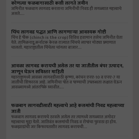
कोणत्या फळबागासाठी कशी लागते जमीन
जमिनीत फळबाग लागवड करताना जमिनीची निवड ही सगळ्यात महत्त्वाचे
असते.…
चिंच लागवड पद्धत आणि लागणाऱ्या आवश्यक गोष्टी
चिंच हे पीक (chinch is the crop) विविध हवामान तसेच जमिनीत घेता
येते. तामिळनाडू,कर्नाटक केरळ राज्यात चिंचचे व्यापार मोठ्या प्रमाणात
चालतो. महाराष्ट्रातील चिंचेला चांगला बाजार…
आवळा लागवड करायची असेल तर या जातीतील बंपर उत्पादन,
जाणून घेऊन सविस्तर माहिती
महाराष्ट्रामध्ये आवळा लागवडीसाठी कृष्णा, कांचन एनए-10 व एनए-7 या
जातींची शिफारस आहे. जमिनीचा पोत व पाण्याची उपलब्धता लक्षात घेऊन
आवळ्यामध्ये आंतरपिके घ्यावीत.…
फळबाग लागवडीसाठी महत्त्वाचे आहे कलमांची निवड महत्त्वाच्या
जाती
फळबाग लागवड करायचे ठरवले असेल तर त्यामध्ये सगळ्यात अगोदर
महत्त्वाचा मुद्दा येतो. जातिवंत कलमांची निवड व रोपांचा पुरवठा हा होय.
फळझाडांची जर किफायतशीर लागवड करायची…