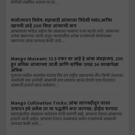
शेतीशी संबंधित असाल तर हा…
फलोत्पादन विशेष: शहाबादी आंब्याला विदेशी पसंत,आमिर
खानची आहे 200 बिघा आंब्याची बाग
आपल्याला माहित आहेच कि आंब्याला फळांचा राजा म्हटले जाते. आंब्याच्या
अनेक प्रकारच्या जाती असून भारतातील अनेक राज्यांमध्ये वेगवेगळ्या
प्रकारच्या आंबा लागवड केली जाते.…
Mango Museam: 12.5 एकर वर आहे हे आंबा संग्रहालय, 230
हून अधिक आंब्याच्या जाती आणि वार्षिक उत्पन्न 24 लाखापेक्षा
अधिक
गुजरात मधील भालचेल गावात गिर वन राष्ट्रीय उद्यानाच्या तीन किमी अंतरावर
असलेली एक अनोखी आंब्याची बाग बघताच आनंद देणारे दृश्य दिसतात.
आंब्याची हजारो झाडं साडेबारा…
Mango Cultivation Tricks: आंबा लागवडीतून जास्त
उत्पादन हवे असेल तर या पद्धतीने करा लागवड, होईल फायदा
महाराष्ट्रातील आंब्याला परदेशात मोठी मागणी आहे. आपल्या देशात आंब्याच्या
हजारो जाती आहेत. आपल्या देशात जवळपास सर्वच राज्यांमध्ये आंब्याची
लागवड केली जाते.…