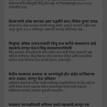
शेतकऱ्यांसाठी डोकेदुखी सिद्ध होत आहे, या निवडणुकामुळे (Election)
राज्यातील द्राक्ष…
शेतकऱ्यांनो आंबा लागवड अशा पद्धतीने करा; मिळेल दुप्पट उत्पन्न.
शेतकऱ्यांना आंबा लागवड चांगली परवडू शकते. आंबा हे भारताचे राष्ट्रीय फळ
असून सुमारे ४००० वर्षापासुन आंब्याची लागवड अस्तित्वात आहे.…
लिंबूच्या अधिक उत्पादनासाठी लिंबू फळ बागेचे व्यवस्थापन आहे
महत्त्वाचे,जाणून घेऊन लिंबू व्यवस्थापनाविषयी
लिंबू फळबाग लागवडीसाठी योग्य जमीन,जात यांची निवड महत्त्वाची आहे.
पहिल्या वर्षापासून लिंबू पिकाला योग्य प्रमाणात सेंद्रिय आणि रासायनिक
खतांचा वापर केल्यास वाढ चांगली होऊन, सातत्यपूर्ण…
केंद्रीय पथकाचा अभ्यास: या कारणांमुळे होत आहेत डाळिंबाच्या
बागा उध्वस्त, जाणून घेऊ सविस्तर
डाळींबाचे क्षेत्रामध्ये मागील काही वर्षांपासून लक्षणीयरित्या गट होत आहे.मर
आणि तेल्या रोगाने अक्षरशा थैमान घातल्यामुळे शेतकऱ्यांनी अक्षरशा
डाळिंबाच्य बागांवर अक्षरशा कुऱ्हाडी चालवल्या…
फळबाग लागवडीसाठी जमिनच असते महत्त्वाची,जाणून घ्या