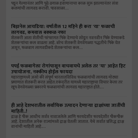
पडून गेल्यानंतर आणि पुढे ढगाळ हवामानाचा काळ सुरू झाल्यानंतर संत्रा
कलमांची लागवड करावी. पावसाळा…
बिझनेस आयडिया: वर्षातील 12 महिने ही करा 'या' फळाची
लागवड, कमवाल बक्कळ नफा
शेतकरी आता शेतीची परंपरागत पिके देण्याचे सोडून नवनवीन पिके घेण्याकडे
शेतकऱ्यांचा कल वाढला आहे. बरेच शेतकरी वेगवेगळ्या पद्धतीचे पिके घेत
असून, फळबाग लागवडीकडे शेतकऱ्यांचा कल…
पपई फळबागेला रोगांपासून वाचवायचे असेल तर 'या' आहेत हिट
उपायोजना, नक्कीच होईल फायदा
महाराष्ट्रामध्ये असो की संपूर्ण भारतातविविध फळबागांची लागवड मोठ्या
प्रमाणात शेतकरी करत आहेत.एकंदरीत यामध्ये महाराष्ट्राचा विचार केला तर
खूप वेगवेगळ्या प्रकारचे फळबागांची लागवड महाराष्ट्रात होते.…
ही आहे देशभरातील सर्वाधिक उत्पादन देणाऱ्या द्राक्षांच्या जातींची
माहिती..!
द्राक्ष हे पीक आधीच सर्वत्र नावाजलेले आणि फायदेशीर फायदेशीर पीकपीक
आहे. देशातील अनेक राज्यांमध्ये द्राक्ष घेतली जातात. येथे सर्वात प्रसिद्ध द्राक्ष
वानांची माहिती आहे.…