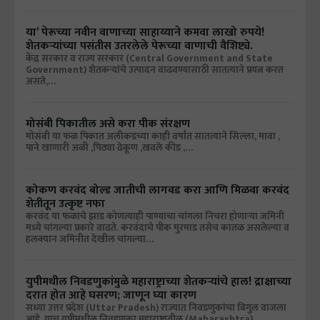
या’ पेरूच्या नवीन वाणाच्या साहाय्याने कमवा लाखो रुपये!
शेतकऱ्यांच्या पसंतीस उतरलेले पेरूच्या वाणाची वैशिष्ट्ये.
केंद्र सरकार व राज्य सरकार (Central Government and State
Government) शेतकऱ्यांचे उत्पादन वाढवण्यासाठी सातत्याने प्रयत्न करत
असते,…
मोसंबी पिकातील असे करा पीक संरक्षण
मोसंबी या फळ पिकात अलीकडच्या काही वर्षात सातत्याने सिल्ला, मावा ,
पाने खाणारी अळी ,पिठ्या ढेकूण ,खवले कीड ,…
कोकण करवंद बोल्ड जातीची लागवड करा आणि मिळवा करवंद
शेतीतून उत्कृष्ट नफा
करवंद या फळाचे झाड कोणत्याही पाण्याचा चांगला निचरा होणाऱ्या जमिनी
मध्ये चांगल्या प्रकारे वाढते. करवंदाचे पीक मुरमाड तसेच कातळ असलेल्या व
हलक्यान जमिनीत देखील चांगल्या…
युपीमधील निवडणुकांमुळे महाराष्ट्राच्या शेतकऱ्यांचे हाल! द्राक्षाच्या
दरात होत आहे घसरण; जाणून घ्या कारण
सध्या उत्तर प्रदेश (Uttar Pradesh) राज्यात निवडणुकांचा बिगुल वाजला
आहे. याच यूपीमधील निवडणुका महाराष्ट्रातील (Maharashtra)