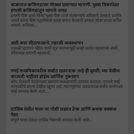
बाजारात कलिंगडाला मोठ्या प्रमाणात मागणी, मुख्य पिकांपेक्षा
हंगामी कलिंगडातून चांगले उत्पन्न
हंगामी पीक असो किंवा मुख्य पीक असो शेतकऱ्यांचे अधिकचे उत्पन्न हे ठरलेले
असते तसेच पीक पद्धतीमध्ये बदल करून शेतकरी आपला उद्देश साध्य करीत
असतो. कलिंगड…
अशी करा सीताफळाचे उन्हाळी व्यवस्थापन
उन्हाळी बहाराचे पहिले पाणी सुरू करण्यापूर्वी काही अत्यंत महत्त्वाच्या बाबी,
सीताफळ छाटणी महत्त्वाची…
पपई फळपिकावरील सर्वात खतरनाक आहे ही बुरशी; घ्या वेळीच
काळजी नाहीतर होईल आर्थिक नुकसान
बरेच शेतकरी वेगवेगळ्या प्रकारचे फळबागांची लागवड करतात. यामध्ये पपई
लागवडीचे प्रमाण देखील खूपच आहे. महाराष्ट्राच्या जवळजवळ सर्वच भागांमध्ये
पपई लागवड केली जाते.…
डाळिंब शेतीत फक्त या गोष्टी लक्षात ठेवा आणि कमवा बक्कळ
पैसा
संपूर्ण भारत देशात डाळिंब पिकाची लागवड केली जाते.…