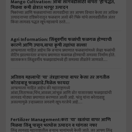
Mango Cultivation: आंबा लागवडीसाठी वापरा 'ही'पद्धत,
मिळवा कमी क्षेत्रात भरपूर उत्पादन
पिकांच्या आणि फळबागांच्या लागवडीचा जर आपण विचार केला तर अधिक
उत्पादनाच्या दृष्टिकोनातून फळबाग असो की पिके यांचे लागवडीतील अंतर
किंवा लागवड पद्धत खूप महत्त्वाचे ठरते.…
Agri Information: लिंबूवर्गीय फळांची फळगळ होण्याची
कारणे आणि उपाय,वाचा कृषी तज्ञांचा सल्ला
आपल्याला माहित आहेच कि बऱ्याच प्रमाणात फळबागांमध्ये जेव्हा फळांची
सेटिंग झाल्यानंतर बऱ्याच प्रमाणात फळगळ होण्याची समस्या निर्माण होते.
खासकरून लिंबूवर्गीय फळझाडांमध्ये ही समस्या तीव्रतेने जाणवते.…
अतिशय महत्त्वाचे! 'या' तंत्रज्ञानाचा वापर केला तर जगतील
कोरडवाहू फळझाडे,मिळेल फायदा
आपल्याला माहित आहेच की महाराष्ट्रामध्ये
आंबा,सिताफळ,चिंच,आवळा,जांभूळ आणि बोर यासारख्या फळझाडांची
लागवड मोठ्या प्रमाणात करण्यात आली आहे. परंतु यांना कोरडवाहू
असल्यामुळे उन्हाळ्यात जगवणे खूप गरजेचे आहे.…
Fertilizer Management:करा 'या' खतांचा वापर आणि
मिळवा लिंबू पासून भरघोस उत्पादन व चांगला नफा
लिंबू लागवड महाराष्ट्रातील बऱ्याच भागांमध्ये केली जाते. जर आपण लिंबू