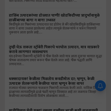
खते द्यावीत. पिकाच्या सदृढ वाढीसाठी महत्वाची खते:-…
डाळिंब उत्पादकांच्या डोळ्यात पाणी! खोडकिडीच्या प्रादुर्भावामुळे
डाळींबाच्या बागा न बागा उध्वस्त
किडींमुळे तर पिकांच्या उत्पादनात घट होतेच जे की खोडकिडींमुळे डाळिंबाच्या
बागा न बागा उध्वस्त झालेल्या आहेत त्यामुळे शेतकऱ्यांचे न भरून निघणारे
नुकसान आता झाले आहे.…
तुम्ही घेऊ शकता स्ट्रॉबेरी पिकाचे भरघोस उत्पादन, मात्र याप्रकारे
करावे लागणार व्यवस्थापन
थंड हवेच्या ठिकाणी स्ट्रॉबेरी चे पीक घेतले जाते मात्र आता दुसऱ्या भागात सुद्धा
पोषक वातावरण तयार करून पीक घेतले जात आहे. पीक पद्धती आणि
उत्पादनात…
धक्कादायक! केळीला मिळतोय कवडीमोल दर; म्हणून, केळी
उत्पादक शेतकऱ्यांनी केळीचा चारा म्हणून केला वापर
राज्यात मोठ्या प्रमाणात फळबाग पिकांची लागवड केली जाते. नाशिक जिल्हा
द्राक्षाच्या लागवडीमुळे द्राक्षे पंढरी म्हणून विख्यात आहे तर जळगाव जिल्हा
केळीच्या लागवडीसाठी विशेष ओळखला जातो.…
मातीशिवाय शेती शक्य! तुमच्या गच्चीवर भाजी कशी वाढवायची,