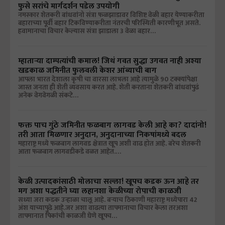
फुसे सरांचे मार्गदर्शन पडेल उपयोगी
नमस्कार शेतकरी बांधवांनो संत्रा फळझाडावर विशिष्ट वेळी बहार येण्याकरीता
बहाराच्या पूर्वी बहार टिकविण्याकरीता नंतरची परिस्थिती कारणीभूत असते.
हवामानाचा विचार केल्यास संत्रा झाडाला 3 वेळा बहार…
म्हाताऱ्या दाम्पत्यांची कमाल! जिथं गवत सुद्धा उगवत नाही अश्या
खडकाळ जमिनीत फुलवली केशर आंब्याची बाग
आपला भारत देशाला कृषी चा वारसा लाभला आहे त्यामुळे 90 टक्क्यांपेक्षा
जास्त जनता ही शेती व्यवसाय करत आहे. शेती करताना शेतकरी बांधवांपुढं
अनेक वेगवेगळी संकटे…
फक्त पाच गुंठे जमिनीत फळबाग लागवड केली आहे का? दादांनो!
तरी आता मिळणार अनुदान, अनुदानाच्या निकषांमध्ये बदल
महाराष्ट्र मध्ये फळबाग लागवड क्षेत्रात खूप अशी वाढ होत आहे. बरेच शेतकरी
आता फळबाग लागवडीकडे वळत आहेत.…
केळी उत्पादकांसाठी मोलाचा सल्ला! खूपच कडक ऊन आहे तर
मग अशा पद्धतीने घ्या लहानशा केळीच्या रोपाची काळजी
सध्या जरा कडक उन्हाळा चालू आहे. बऱ्याच ठिकाणी महाराष्ट्र मध्येपारा 42
अंश याच्यापुढे आहे.जर अशा वाढत्या तापमानाचा विचार केला तरअशा
तापमानात पिकांची काळजी घेणे खूपच…