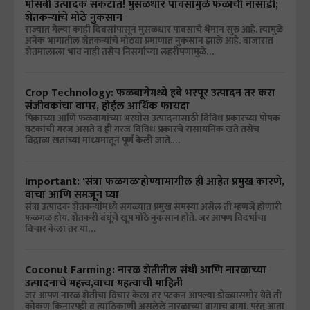
मोसंबी उत्पादक संकटात! मुसळधार पावसामुळे फळांची नासाडी;
शेतकऱ्यांचे मोठे नुकसान
राज्यात गेल्या काही दिवसांपासून मुसळधार पावसाचे थैमान सुरु आहे. त्यामुळे
अनेक भागातील शेतकऱ्यांचे मोठ्या प्रमाणात नुकसान झाले आहे. बाजारात
शेतमालाला भाव नाही तसेच निसर्गाच्या लहरीपणामुळे…
Crop Technology: फळबागेमध्ये हवे भरपूर उत्पादन तर करा
संजीवकांचा वापर, होईल आर्थिक फायदा
पिकाच्या आणि फळबागांच्या भरघोस उत्पादनासाठी विविध प्रकारच्या पोषक
घटकांची गरज असते व ही गरज विविध प्रकारचे रासायनिक खते तसेच
विद्राव्य खतांच्या माध्यमातून पूर्ण केली जाते.…
Important: 'संत्रा फळगळ'होण्यामागील ही आहेत प्रमुख कारणे,
वाचा आणि समजून घ्या
संत्रा उत्पादक शेतकऱ्यांमध्ये सगळ्यात प्रमुख समस्या असेल ती म्हणजे होणारी
फळगळ होय. शेतकरी बंधूंचे खूप मोठे नुकसान होते. जर आपण विदर्भाचा
विचार केला तर या…
Coconut Farming: नारळ शेतीतील संधी आणि नारळाच्या
उत्पादनाचे महत्त्व,वाचा महत्वाची माहिती
जर आपण नारळ शेतीचा विचार केला तर पटकन आपल्या डोळ्यासमोर येते ती
कोकण किनारपट्टी व त्याठिकाणी असलेले नारळाच्या बागाच बागा. परंतु आता