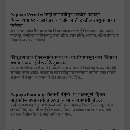
Papaya Veriety: पपई लागवडीतून भरघोस उत्पादन
मिळवायचा प्लान आहे तर 'या' तीन जाती ठरतील उपयुक्त,वाचा
डिटेल्स
जर आपण एकंदरीत भारताचा विचार केला तर पपईची लागवड आंध्र प्रदेश,
महाराष्ट्र, कर्नाटक, तामिळनाडू, मध्य प्रदेश, उत्तर प्रदेश, आसाम, पश्चिम बंगाल व
बिहार इत्यादी राज्यांमध्ये…
लिंबू उत्पादक शेतकऱ्यांनो सावधान! या रोगापासून करा लिंबाचा
बचाव अन्यथा होईल मोठे नुकसान
देशात पारंपरिक शेती कमी शेतकरी आता बागायती पिकांसह फळबागांचीही
लागवड करत आहेत. फळबागा लागवडीतून शेतकऱ्यांना चांगला नफा मिळत
असल्याने देशात फळबागांचे क्षेत्र वाढत आहे. लिंबू…
Papaya Farming: शेतकरी बंधुंनो! या महत्त्वपूर्ण 'ट्रिक्स'
वाढवतील पपई बागेतून उत्पन्न, वाचा यासंबंधीची डिटेल्स
पपई लागवड महाराष्ट्रामध्ये केली जाते. एक महत्त्वपूर्ण फळपीक असून बरेच
शेतकरी बिगरहंगामी पपईची लागवड मोठ्या प्रमाणावर करतात व चांगले
उत्पादन देखील घेतात. पपई बागेतून चांगले…