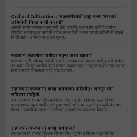
Orchard Cultivation : फळबागेसाठी खड्डा कसा भरावा?
जमिनीची निवड कशी करावी?
आपली जमीन कोणत्या प्रकारची आहे, हलकी, मध्यम कि भारी हे सर्वाना
परिचित असतेच.जर माहिती नसेल तर माहिती करून घ्यावी.जमिनीची खोली
किती आहे? जमिनीच्या खाली मुरूम…
फळबाग क्षेत्रातील मातीचा नमुना कसा घ्यावा?
फळबाग जुनी, अधिक वर्षाची असेल, फळझाडांची वाढ चांगली झाली असेल
तर अशा क्षेत्रातून मातीचे नमुने घेतांना फळझाडांना अन्नपुरवठा होणाऱ्या क्षेत्राचा
विचार करणे आवश्यक आहे. साधारणपणे…
उन्हाळ्यात फळबागा कशा जगवल्या पाहिजेत? जाणून घ्या
सविस्तर माहिती
उन्हाळ्यामध्ये शक्यतो ठिबक सिंचन किंवा भूमिगत सिंचन पद्धतीने थेट
फळझाडांच्या मुळापाशी गरजेनुसार पाणी द्यावे. या पद्धती दुष्काळी क्षेत्रामधे
किंवा पाण्याची कमतरता असलेल्या क्षेत्राकरिता अत्यंत फायदेशीर…
उन्हाळ्यात फळबागा कशा जगवाल?
उन्हाळ्यामध्ये शक्यतो ठिबक सिंचन किंवा भूमिगत सिंचन पद्धतीने थेट