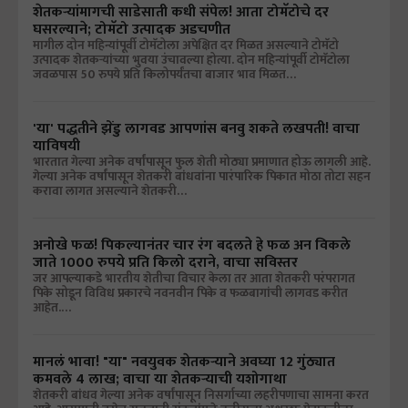
शेतकऱ्यांमागची साडेसाती कधी संपेल! आता टोमॅटोचे दर
घसरल्याने; टोमॅटो उत्पादक अडचणीत
मागील दोन महिन्यांपूर्वी टोमॅटोला अपेक्षित दर मिळत असल्याने टोमॅटो
उत्पादक शेतकऱ्यांच्या भुवया उंचावल्या होत्या. दोन महिन्यांपूर्वी टोमॅटोला
जवळपास 50 रुपये प्रति किलोपर्यंतचा बाजार भाव मिळत…
'या' पद्धतीने झेंडु लागवड आपणांस बनवु शकते लखपती! वाचा
याविषयी
भारतात गेल्या अनेक वर्षांपासून फुल शेती मोठ्या प्रमाणात होऊ लागली आहे.
गेल्या अनेक वर्षांपासून शेतकरी बांधवांना पारंपारिक पिकात मोठा तोटा सहन
करावा लागत असल्याने शेतकरी…
अनोखे फळ! पिकल्यानंतर चार रंग बदलते हे फळ अन विकले
जाते 1000 रुपये प्रति किलो दराने, वाचा सविस्तर
जर आपल्याकडे भारतीय शेतीचा विचार केला तर आता शेतकरी परंपरागत
पिके सोडून विविध प्रकारचे नवनवीन पिके व फळबागांची लागवड करीत
आहेत.…
मानलं भावा! "या" नवयुवक शेतकऱ्याने अवघ्या 12 गुंठ्यात
कमवले 4 लाख; वाचा या शेतकऱ्याची यशोगाथा
शेतकरी बांधव गेल्या अनेक वर्षांपासून निसर्गाच्या लहरीपणाचा सामना करत