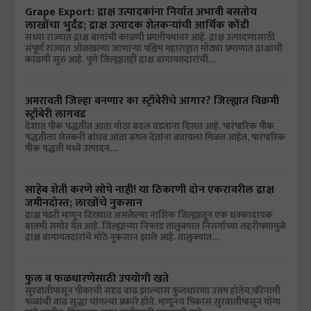
Grape Export: द्राक्ष उत्पादकांना निर्यात अभावी बसतोय
लाखोंचा भुर्दंड; द्राक्ष उत्पादक शेतकऱ्यांची आर्थिक कोंडी
सध्या राज्यात द्राक्ष बागांची काढणी प्रगतीपथावर आहे. द्राक्ष उत्पादणासाठी
संपूर्ण राज्यात ओळखल्या जाणाऱ्या पश्चिम महाराष्ट्रात मोठ्या प्रमाणात द्राक्षाची
काढणी सुरु आहे. पुणे जिल्ह्यातही द्राक्ष बागायतदारांची…
अमरावती जिल्हा बनणार का स्ट्रॉबेरीचे आगार? जिल्ह्यात विक्रमी
स्ट्रॉबेरी लागवड
देशात पीक पद्धतीत आता मोठा बदल घडताना दिसत आहे. पारंपारिक पीक
पद्धतीला शेतकरी बांधव आता बगल देतांना बघायला मिळत आहेत, पारंपारिक
पीक पद्धती मध्ये उत्पादन…
साहेब शेती करणे सोपे नाही! या ठिकाणी दोन एकरावरील द्राक्ष
जमीनदोस्त; लाखोंचे नुकसान
द्राक्ष पंढरी म्हणून विख्यात असलेल्या नाशिक जिल्ह्यातून एक धक्कादायक
बातमी समोर येत आहे. जिल्ह्याच्या निफाड तालुक्यात निसर्गाच्या लहरीपणामुळे
द्राक्ष बागायतदारांचे मोठे नुकसान झाले आहे. तालुक्यात…
फुल व फळधारणेसाठी उपयोगी खते
सुरवातीपासून पीकाची सदृढ वाढ झाल्यास फुलधारणा उत्तम होतेच,परिनामी
फळांची वाढ सुद्धा चांगल्या प्रकारे होते. म्हणूनच पिकास सुरवातीपासून योग्य