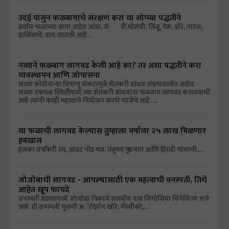
उदई पासुन फळबागाचे संरक्षण करा या सोप्प्या पद्धतीने
बर्याच फळांच्या बागा आहेत आंबा, स॔त्री,मोसंबी, लिंबू, पेरू, बोरे, नारळ,
डाळिंबाचे, बाग लावली आहे.…
नव्याने फळबाग लागवड केली आहे का? तर अशा पद्धतीने करा
व्यवस्थापन आणि जोपासना
सध्या कोरोना-या विषाणू संकटामुळे शेतकरी बांधव संभ्रमावस्थेत आहेत.
सध्या उपलब्ध स्थितीमध्ये ज्या शेतकरी बांधवांना फळबाग लागवड करावयाची
आहे त्यांनी काही महत्त्वाचे नियोजन करणे गरजेचे आहे.…
या फळाची लागवड केल्यास तुम्हाला वर्षाला २५ लाख मिळणार
हमखास
हलका तपकिरी रंग, आंबट गोड चव, तंतुमय पृष्ठभाग आणि हिरवी मांसाची…
जोजोबाची लागवड - आपल्यासाठी एक महत्वाची वनस्पती, तिचे
आहेत खूप फायदे
वनस्पती शास्त्रामध्ये जोजोबा पिकाचे शास्त्रीय नाव सिमोसिया चिनेसिन्स असे
आहे. ही वनस्पती मूळची अॅरोझॉंन खोरे, मॅस्सीको,…