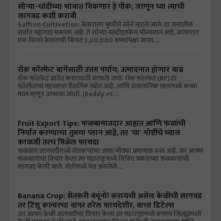
सोन्या-चांदीच्या भावात विकणार हे पीक; जाणून घ्या त्याची
लागवड कशी करावी
Saffron Cultivation: केशराला पृथ्वीचे सोने म्हटले जाते. हा जगातील
सर्वात महागडा मसाला आहे. ते सोन्या-चांदीइतकेच मौल्यवान आहे. बाजारात
एक किलो केशराची किंमत 3,00,000 रुपयांपेक्षा जास्त…
रॉक फॉस्फेट बागेसाठी उत्तम पर्याय; उत्पादनात होणार वाढ
रॉक फॉस्फेट बागेत कशासाठी वापरले जाते. रॉक फॉस्फेट (RP) हा
फॉस्फेटचा महत्त्वाचा नैसर्गिक स्त्रोत आहे. आणि रासायनिक खतामध्ये कच्चा
माल म्हणून वापरला जातो. (Reddy et…
Fruit Export Tips: फळबागातदार आहात आणि फळांची
निर्यात करण्याचा तुमचा प्लान आहे, तर 'या' गोष्टींचे घ्याल
काळजी तरच मिळेल फायदा
फळबाग लागवडीमध्ये शेतकऱ्यांचा आता मोठ्या प्रमाणात कल आहे. जर आपण
फळबागांचा विचार केला तर महाराष्ट्र मध्ये विविध प्रकारच्या फळबागांची
लागवड केली जाते. शेतीमध्ये येत असलेले…
Banana Crop: शेतकरी बंधूंनो! करायची असेल केळीची लागवड
तर टिशू कल्चरचा वापर ठरेल फायदेशीर, वाचा डिटेल्स
जर आपण केळी लागवडीचा विचार केला तर महाराष्ट्रामध्ये बऱ्याच जिल्ह्यांमध्ये