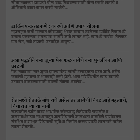
सीताफळाच्या झाडाची योग्य वाढ मिळवण्यासाठी योग्य प्रकारे खतांचे व
ओलिताचे व्यवस्थापन करणे गरजेचे…
डाळिंब फळ तडकणे : कारणे आणि उपाय योजना
महाराष्ट्रात कमी पाण्यात कोरडवाहू क्षेत्रात वरदान ठरलेल्या डाळिंब पिकामध्ये
बऱ्याच प्रकारच्या समस्यांना सामोरे जावे लागत आहे. त्यामध्ये मररोग, तेलकट
डाग रोग, फळे तडकणे, उत्पादित आयुष्य…
अशा पद्धतीने करा जुन्या पेरू फळ बागेचे करा पुनर्जीवन आणि
छाटणी
पेरू फळबागा फार जुन्या झाल्यानंतर त्यांची उत्पादकता घटत जाते. तसेच
फळांची गुणवत्ता व आकारही कमी होतो. अशा परिस्थितीत त्याच बागांचे
उत्पादन वाढवण्यासाठी छाटणी तंत्राचा अवलंब…
शेतामध्ये शेततळे बांधायचे असेल तर जागेची निवड आहे महत्वाचे,
विचारात घ्या या बाबी
राज्यातील पर्जन यावर आधारित कोरडवाहू शेतीसाठी पाणलोट व
जलसंवर्धनाच्या माध्यमातून जलसिंचनाचे उपलब्धता वाढविणे यासोबतच
संरक्षित व शाश्वत सिंचनाची सुविधा निर्माण करण्यासाठी शासनाने मागेल
त्याला शेततळे…