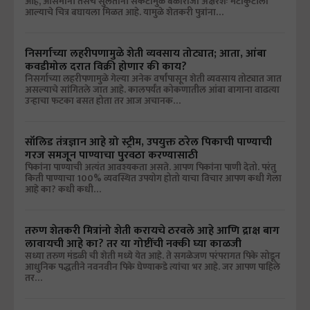
आहे, आसमानी तसेच सुलतानी संकटांमुळे बळीराजा अक्षरशः मेटाकुटीला
आल्याचे चित्र बघायला मिळत आहे. यामुळे शेतकरी पुत्रांना…
निसर्गाच्या लहरीपणामुळे शेती व्यवसाय तोट्यात; आता, आंबा
कवडीमोल दरात विक्री होणार की काय?
निसर्गाच्या लहरीपणामुळे गेल्या अनेक वर्षांपासून शेती व्यवसाय तोट्यात जात
असल्याचे सांगितले जात आहे. कालपर्यंत कोकणातील आंबा बागाना वाढत्या
उन्हाचा फटका बसत होता तर आज अचानक…
सॉलिड तंत्रज्ञान आहे ग्रो स्ट्रीम, उपयुक्त ठरेल पिकाची पाण्याची
गरज समजून पाण्याचा पुरवठा करण्यासाठी
पिकांना पाण्याची अत्यंत आवश्यकता असते. आपण पिकांना पाणी देतो. परंतु
किती पाण्याचा 100% व्यवस्थित उपयोग होतो याचा विचार आपण कधी गेला
आहे का? कधी कधी…
तरुण शेतकरी मित्रांनो शेती करायचे ठरवले आहे आणि द्राक्ष बाग
लावायची आहे का? तर या गोष्टींची नक्की घ्या काळजी
सध्या तरुण मंडळी ची शेती मध्ये येत आहे. ते सगळेजण परंपरागत पिके सोडून
आधुनिक पद्धतीने नवनवीन पिके घेण्याकडे त्यांचा भर आहे. जर आपण पाहिले
तर…