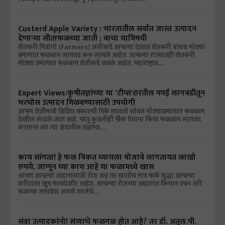
Custerd Apple Variety : भारतातील सर्वात जास्त उत्पादन
देणाऱ्या सीताफळच्या जाती ; वाचा याविषयी
शेतकरी मित्रांनो (Farmers) अलीकडे आपल्या देशात शेतकरी बांधव मोठ्या
प्रमाणात फळबाग लागवड करू लागले आहेत. आपल्या राज्यातही शेतकरी
मोठ्या प्रमाणात फळबाग शेतीकडे वळले आहेत. महाराष्ट्रात…
Expert Views:कृषीतज्ञांच्या या 'टीप्स'ठरतील पपई लागवडीतून
भरघोस उत्पादन मिळवण्यासाठी उपयोगी
आपण शेतीमध्ये विविध प्रकारची पिके लावतो सोबत मोठ्याप्रमाणात फळबाग
देखील लावले जात आहे. परंतु कुठलीही पीक घेताना किंवा फळबाग लागवड
करताना त्या त्या क्षेत्रातील तज्ञांचा…
काय सांगता! हे फळ विकत घ्यायला मोजावे लागतायत लाखो
रुपये, जाणून घ्या काय आहे या फळामध्ये खास
आपण आपल्या आहारासाठी रोज अन्न तर खातोच मात्र फळे सुद्धा आपल्या
शरीराला खूप फायदेशीर आहेत. आपल्या रोजच्या आहारात किमान एका तरी
फळाचा समावेश असणे गरजेचे…
संत्रा उत्पादकांनो! संत्र्याचे फळगळ होत आहे? तर डॉ. अतुल.पी.