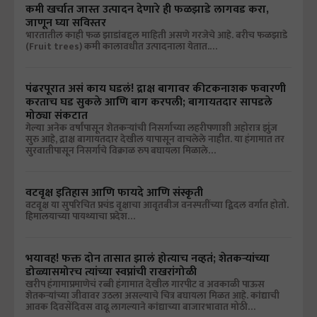
कमी खर्चात जास्त उत्पादन देणारे ही फळझाडे लागवड करा,
जाणून घ्या सविस्तर
भारतातील काही फळ झाडांबद्दल माहिती असणे गरजेचे आहे. बरीच फळझाडे
(Fruit trees) कमी कालावधीत उत्पादनाला येतात.…
पंढरपूरात असं काय घडलं! द्राक्ष बागावर कीटकनाशक फवारणी
करताच घड सुकले आणि बाग करपली; बागायतदार सापडले
मोठ्या संकटात
गेल्या अनेक वर्षांपासून शेतकऱ्यांची निसर्गाच्या लहरीपणाशी अहोरात्र झुंज
सुरु आहे, द्राक्ष बागायतदार देखील यापासून वाचलेले नाहीत. या हंगामात तर
सुरवातीपासून निसर्गाचे विक्राळ रुप बघायला मिळाले…
वटवृक्ष इतिहास आणि फायदे आणि संस्कृती
वटवृक्ष या सुपरिचित प्रचंड वृक्षाचा आवृतबीज वनस्पतींच्या द्विदल वर्गात होतो.
हिमालयाच्या पायथ्याचा प्रदेश…
भयावह! फक्त दोन तासात झालं होत्याच नव्हतं; शेतकऱ्यांच्या
डोळ्यासमोरच त्यांच्या स्वप्नांची राखरांगोळी
खरीप हंगामाप्रमाणेचं रब्बी हंगामात देखील गारपीट व अवकाळी पाऊस
शेतकऱ्यांच्या जीवावर उठला असल्याचे चित्र बघायला मिळत आहे. कांद्याची
आवक दिवसेंदिवस वाढू लागल्याने कांद्याच्या बाजारभावात मोठी…