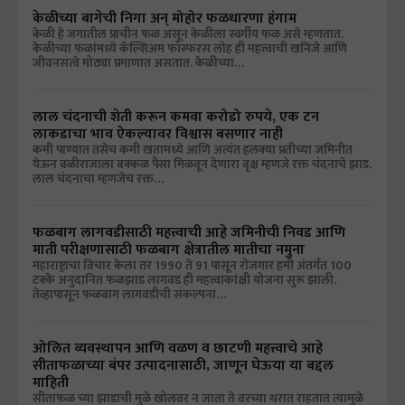
केळीच्या बागेची निगा अन् मोहोर फळधारणा हंगाम
केळी हे जगातील प्राचीन फळ असून केळीला स्वर्गीय फळ असे म्हणतात.
केळीच्या फळांमध्ये कॅल्शिअम फॉस्फरस लोह ही महत्त्वाची खनिजे आणि
जीवनसत्वे मोठ्या प्रमाणात असतात. केळीच्या…
लाल चंदनाची शेती करून कमवा करोडो रुपये, एक टन
लाकडाचा भाव ऐकल्यावर विश्वास बसणार नाही
कमी पाण्यात तसेच कमी खतामध्ये आणि अत्यंत हलक्या प्रतीच्या जमिनीत
येऊन बळीराजाला बक्कळ पैसा मिळवून देणारा वृक्ष म्हणजे रक्त चंदनाचे झाड.
लाल चंदनाचा म्हणजेच रक्त…
फळबाग लागवडीसाठी महत्त्वाची आहे जमिनीची निवड आणि
माती परीक्षणासाठी फळबाग क्षेत्रातील मातीचा नमुना
महाराष्ट्राचा विचार केला तर 1990 ते 91 पासून रोजगार हमी अंतर्गत 100
टक्के अनुदानित फळझाड लागवड ही महत्त्वाकांक्षी योजना सुरू झाली.
तेव्हापासून फळबाग लागवडीची संकल्पना…
ओलित व्यवस्थापन आणि वळण व छाटणी महत्त्वाचे आहे
सीताफळाच्या बंपर उत्पादनासाठी, जाणून घेऊया या बद्दल
माहिती
सीताफळ च्या झाडाची मुळे खोलवर न जाता ते वरच्या थरात राहतात त्यामुळे