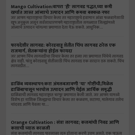
Mango Cultivation:वापरा 'ही' लागवड पद्धत,घ्या कमी
खर्चात जास्त आंब्याचे उत्पादन आणि कमवा बक्कळ नफा
जर आपण महाराष्ट्राचा विचार केला तर महाराष्ट्राचे हवामान आंबा फळबागेसाठी
खूप अनुकूल असून सर्वसाधारणपणे महाराष्ट्रातील सगळ्यात जिल्ह्यांमध्ये
आंब्याचे उत्पादन चांगल्या प्रमाणात देता येऊ शकते. आधुनिक…
फायदेशीर लागवड: कोरडवाहू शेतीत चिंच लागवड ठरेल एक
राजमार्ग, शेतकऱ्यांना होईल फायदा
जर आपण चिंच लागवडीचा विचार केला तर हव्या त्या प्रमाणात चिंचेचे लागवड
क्षेत्र नाही. परंतु कोरडवाहू शेतीसाठी चिंच लागवड एक वरदान ठरू शकते. चिंच
लागवडीत…
डाळिंब व्यवस्थापन:करा अंमलबजावणी 'या' गोष्टींची,मिळेल
डाळिंबापासून भरघोस उत्पादन आणि येईल आर्थिक समृद्धी
डाळिंबाची लागवड महाराष्ट्रात भरपूर प्रमाणात केली जाते. जर आपण यामध्ये
विशेष हा नाशिक जिल्ह्याचा विचार केला तर कळवण, सटाणा, मालेगाव तसेच
चांदवड आणि येवला या…
Orange Cultivation : संत्रा लागवड; कलमांची निवड आणि
कशाची घ्याल काळजी
संत्रा कलमांची लागवड पावसाळा सुरू होताना करणे उत्तम असते. एक पाऊस