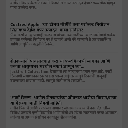
बागेचा विचार केला तर कमी किमतीत जास्त उत्पादन देणारे फळ पीक म्हणून
याचा उल्लेख करू…
Custred Apple: 'या' दोनच गोष्टींचे करा परफेक्ट नियोजन,
सिताफळ देईल बंपर उत्पादन, वाचा सविस्तर
पीक असो वा कुठल्याही फळबाग यांच्यामध्ये वाढीच्या कालावधीमध्ये प्रत्येक
टप्प्यात परफेक्ट नियोजन मग ते खतांचे असो की पाण्याचे ते जर व्यवस्थित
आणि आधुनिक पद्धतीने ठेवले…
शेतकऱ्यांनो पावसाळ्यात करा या फळपिकाची लागवड आणि
कमवा आयुष्यभर भरघोस नफा! जाणून घ्या...
Jackfruit Cultivation: देशात सध्या मान्सूनचा हंगाम सुरु आहे. काही
ठिकाणी समाधानकारक पाऊस पडला आहे तर काही ठिकाणी अजूनही
वरुणराजा बरसला नाही. त्यामुळे शेती कामे रखडली…
'अर्का किरण' आणेल शेतकऱ्यांच्या जीवनात आशेचा किरण,वाचा
या पेरूच्या जाती विषयी माहिती
नवीन पिकांचे आणि फळांच्या वाणावर संशोधन करण्याचे काम देशातील
विविध प्रकारचे कृषी विद्यापीठ आणि संशोधन संस्था सातत्याने करत असतात.
त्यांच्या या अथक संशोधन कार्यातून शेतकऱ्यांना…