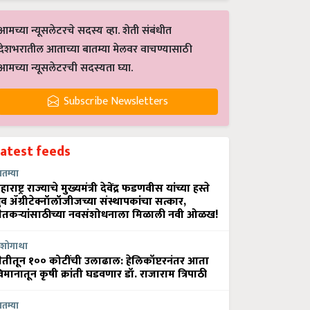
आमच्या न्यूसलेटरचे सदस्य व्हा. शेती संबंधीत
देशभरातील आताच्या बातम्या मेलवर वाचण्यासाठी
आमच्या न्यूसलेटरची सदस्यता घ्या.
Subscribe Newsletters
Latest feeds
ातम्या
हाराष्ट्र राज्याचे मुख्यमंत्री देवेंद्र फडणवीस यांच्या हस्ते
्रुव ॲग्रीटेक्नॉलॉजीजच्या संस्थापकांचा सत्कार,
ेतकऱ्यांसाठीच्या नवसंशोधनाला मिळाली नवी ओळख!
शोगाथा
ेतीतून १०० कोटींची उलाढाल: हेलिकॉप्टरनंतर आता
िमानातून कृषी क्रांती घडवणार डॉ. राजाराम त्रिपाठी
ातम्या