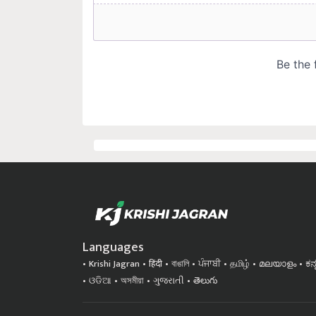
Languages
Krishi Jagran
हिंदी
বাঙালি
ਪੰਜਾਬੀ
தமிழ்
മലയാളം
ಕನ
ଓଡିଆ
অসমীয়া
ગુજરાતી
తెలుగు