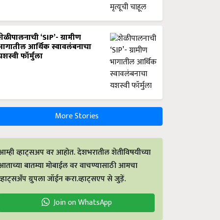
शेळीपालनाची ‘SIP’- ग्रामीण
भागातील आर्थिक स्वावलंबनाचा
यशस्वी फॉर्मुला
More Stories
आम्ही व्हाट्सअप वर आहोत. देशभरातील शेतीविषयीच्या
आताच्या बातम्या मोबाईल वर वाचण्यासाठी आमचा
व्हाट्सअँप ग्रुपला जॉईन करा.व्हाट्सएप से जुड़ें.
Join on WhatsApp