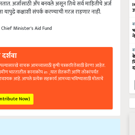
असतात. अर्जासाठी अँप बनवले असून तिथे सर्व माहितीचे अर्ज
I
ांना यापुढे कक्षाशी संपर्क करण्याची गरज राहणार नाही.
उ
ब
 Chief Minister's Aid Fund
भ
न
ब
 दर्शवा
क
व
ल्यासारखे वाचक आमच्यासाठी कृषी पत्रकारितेसाठी प्रेरणा आहेत.
द
रामीण भारतातील कानाकोप in्यात शेतकरी आणि लोकांपर्यंत
आवश्यक आहे. आपले प्रत्येक सहकार्य आमच्या भविष्यासाठी मोलाचे
ontribute Now)