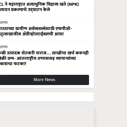
CL ने महाराष्ट्रात अत्याधुनिक विद्राव्य खते (NPK)
त्पादन प्रकल्पाचे उद्घाटन केले
ातम्या
ारताच्या ग्रामीण अर्थव्यवस्थेसाठी एफपीओ-
ेतृत्वाखालील अ‍ॅग्रीव्होल्टाईक्सची आशा
ातम्या
ेळी उत्पादक शेतकरी नाराज… लाखोंचा खर्च करूनही
िक्री ठप्प- आंतरराष्ट्रीय तणावासह व्यापाऱ्यांच्या
बावाचा फटका!
More News