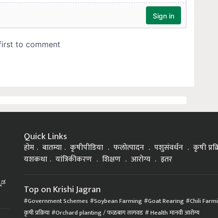
Quick Links
होम
बातम्या
कृषीपीडिया
फलोत्पादन
पशुसंवर्धन
कृषी प्रक
यशकथा
यांत्रिकीकरण
शिक्षण
आरोग्य
इतर
್ನಡ
Top on Krishi Jagran
Government Schemes
Soybean Farming
Goat Rearing
Chili Farm
कृषी प्रक्रिया
Orchard planting / फळबाग लागवड
Health मानवी आरोग्य