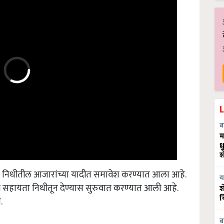
ब
म
ध
श
या निधीतील आजारांच्या यादीत समावेश करण्यात आला आहे.
य
्री सहायता निधीतून देण्यास सुरुवात करण्यात आली आहे.
श
.
व
ब