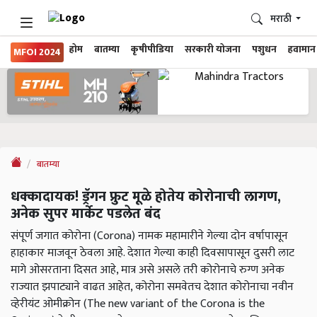
मराठी
होम
बातम्या
कृषीपीडिया
सरकारी योजना
पशुधन
हवामान
MFOI 2024
बातम्या
धक्कादायक! ड्रॅगन फ्रुट मूळे होतेय कोरोनाची लागण,
अनेक सुपर मार्केट पडलेत बंद
संपूर्ण जगात कोरोना (Corona) नामक महामारीने गेल्या दोन वर्षापासून
हाहाकार माजवून ठेवला आहे. देशात गेल्या काही दिवसापासून दुसरी लाट
मागे ओसरताना दिसत आहे, मात्र असे असले तरी कोरोनाचे रुग्ण अनेक
राज्यात झपाट्याने वाढत आहेत, कोरोना समवेतच देशात कोरोनाचा नवीन
व्हेरीयंट ओमीक्रोन (The new variant of the Corona is the