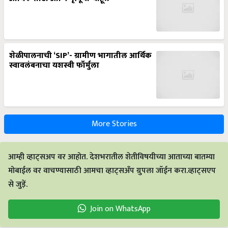
शेळीपालनाची ‘SIP’- ग्रामीण भागातील आर्थिक
स्वावलंबनाचा यशस्वी फॉर्मुला
More Stories
आम्ही व्हाट्सअप वर आहोत. देशभरातील शेतीविषयीच्या आताच्या बातम्या
मोबाईल वर वाचण्यासाठी आमचा व्हाट्सअँप ग्रुपला जॉईन करा.व्हाट्सएप
से जुड़ें.
Join on WhatsApp