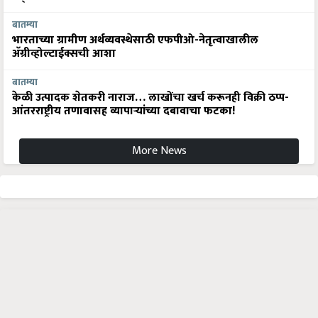
बातम्या
भारताच्या ग्रामीण अर्थव्यवस्थेसाठी एफपीओ-नेतृत्वाखालील
अ‍ॅग्रीव्होल्टाईक्सची आशा
बातम्या
केळी उत्पादक शेतकरी नाराज… लाखोंचा खर्च करूनही विक्री ठप्प-
आंतरराष्ट्रीय तणावासह व्यापाऱ्यांच्या दबावाचा फटका!
More News