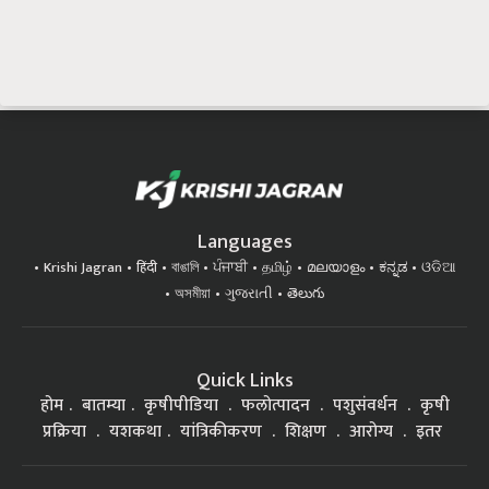
Languages
Krishi Jagran
हिंदी
বাঙালি
ਪੰਜਾਬੀ
தமிழ்
മലയാളം
ಕನ್ನಡ
ଓଡିଆ
অসমীয়া
ગુજરાતી
తెలుగు
Quick Links
होम
बातम्या
कृषीपीडिया
फलोत्पादन
पशुसंवर्धन
कृषी
प्रक्रिया
यशकथा
यांत्रिकीकरण
शिक्षण
आरोग्य
इतर