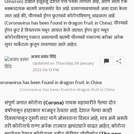
Omicron) देखील हळूहळू देशात पाय पसरू लागला आहे, आणि आता एक
धक्कादायक बातमी जगासमोर येत आहे. प्रसारमाध्यमांमध्ये असा दावा केला
जात आहे की, चीनमध्ये ड्रॅगन फ्रुटमध्ये कोरोनाविषाणू आढळला आहे
(Coronavirus has been found in dragon fruit in China). चीनमध्ये
ड्रॅगन फ्रुट हे वियतनाम मधून आयात केले जातात. ड्रॅगन फ्रुट मधून
कोरोनाविषाणू पसरत असल्याची बातमी चीनमध्ये पसरल्या बरोबर अनेक
सुपर मार्केटला कुलूप लावण्यात आले आहेत.
अजय वसंत शिंदे
Updated on Thursday, 06 January
2022 06:13 PM
Coronavirus has been found in dragon fruit in China
संपूर्ण जगात कोरोना
(Corona)
नामक महामारीने गेल्या दोन
वर्षापासून हाहाकार माजवून ठेवला आहे. देशात गेल्या काही
दिवसापासून दुसरी लाट मागे ओसरताना दिसत आहे, मात्र असे असले
तरी कोरोनाचे रुग्ण अनेक राज्यात झपाट्याने वाढत आहेत, कोरोना
समवेतच देशात कोरोनाचा नवीन व्हेरीयंट ओमीक्रोन
(The new