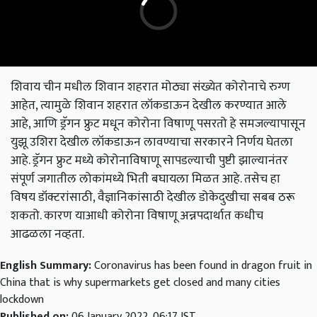
शिवाय चीन मधील शिवान शहरात मोठ्या संख्येत कोरोनाचे रुग्ण
आहेत, त्यामुळे शिवान शहरात लॉकडाऊन देखील करण्यात आले
आहे, आणि ड्रॅगन फ्रुट मधून कोरोना विषाणू पसरतो हे समजल्यापासून
युझू उशिरा देखील लॉकडाऊन लावण्याचा सरकारने निर्णय घेतला
आहे. ड्रॅगन फ्रुट मध्ये कोरोनाविषाणू सापडल्याची पुष्टी झाल्यानंतर
संपूर्ण जगातील लोकांमध्ये भिती बघायला मिळत आहे. तसेच हा
विषय डॉक्टरांसाठी, वैज्ञानिकांसाठी देखील डोकेदुखीचा सबब ठरू
शकतो. कारण याआधी कोरोना विषाणू अन्नपदार्थात कधीच
आढळला नव्हता.
English Summary:
Coronavirus has been found in dragon fruit in
China that is why supermarkets get closed and many cities
lockdown
Published on:
06 January 2022, 06:17 IST