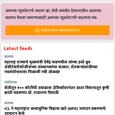
आमच्या न्यूसलेटरचे सदस्य व्हा. शेती संबंधीत देशभरातील आताच्या
बातम्या मेलवर वाचण्यासाठी आमच्या न्यूसलेटरची सदस्यता घ्या.
Subscribe Newsletters
Latest feeds
बातम्या
महाराष्ट्र राज्याचे मुख्यमंत्री देवेंद्र फडणवीस यांच्या हस्ते ध्रुव
ॲग्रीटेक्नॉलॉजीजच्या संस्थापकांचा सत्कार, शेतकऱ्यांसाठीच्या
नवसंशोधनाला मिळाली नवी ओळख!
यशोगाथा
शेतीतून १०० कोटींची उलाढाल: हेलिकॉप्टरनंतर आता विमानातून कृषी
क्रांती घडवणार डॉ. राजाराम त्रिपाठी
बातम्या
ICL ने महाराष्ट्रात अत्याधुनिक विद्राव्य खते (NPK) उत्पादन प्रकल्पाचे
उद्घाटन केले