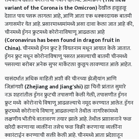
variant of the Corona is the Omicron)
देखील हळूहळू
देशात पाय पसरू लागला आहे, आणि आता एक धक्कादायक बातमी
जगासमोर येत आहे. प्रसारमाध्यमांमध्ये असा दावा केला जात आहे की,
चीनमध्ये ड्रॅगन फ्रुटमध्ये कोरोनाविषाणू आढळला आहे
(Coronavirus has been found in dragon fruit in
China).
चीनमध्ये ड्रॅगन फ्रुट हे वियतनाम मधून आयात केले जातात.
ड्रॅगन फ्रुट मधून कोरोनाविषाणू पसरत असल्याची बातमी चीनमध्ये
पसरल्या बरोबर अनेक सुपर मार्केटला कुलूप लावण्यात आले आहेत.
यासंदर्भात अधिक माहिती अशी की चीनच्या झेजी्यांग आणि
जिआंगशी
(Zhejiang and Jiang'shi)
ह्या चिनी प्रांतात सुमारे
नऊ शहरांतील ड्रॅगन फ्रुटची तपासणी केली गेली, तपासणीत ड्रॅगन
फ्रुट मध्ये कोरोनाचे विषाणू आढळल्याचे नमूद करण्यात आलेत. ड्रॅगन
फ्रुटमध्ये कोरोनाचे विषाणू आढळल्याने तेथील नागरिकांमध्ये
लक्षणीय भीतीचे वातावरण तयार झाले आहे. तेथील प्रशासनाने फळ
खरेदी करणाऱ्या व्यक्तींना तसेच फळ विक्री करणाऱ्या व्यक्तींना
क्वारंटाईन करण्याची सक्ती केली आहे. चीनमध्ये आता प्रदेशातून