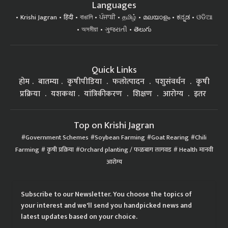
Languages
Krishi Jagran
हिंदी
বাঙালি
ਪੰਜਾਬੀ
தமிழ்
മലയാളം
ಕನ್ನಡ
ଓଡିଆ
অসমীয়া
ગુજરાતી
తెలుగు
Quick Links
होम
बातम्या
कृषीपीडिया
फलोत्पादन
पशुसंवर्धन
कृषी
प्रक्रिया
यशकथा
यांत्रिकीकरण
शिक्षण
आरोग्य
इतर
Top on Krishi Jagran
Government Schemes
Soybean Farming
Goat Rearing
Chili
Farming
कृषी प्रक्रिया
Orchard planting / फळबाग लागवड
Health मानवी
आरोग्य
Subscribe to our Newsletter. You choose the topics of
your interest and we'll send you handpicked news and
latest updates based on your choice.