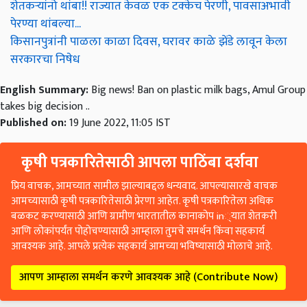
शेतकऱ्यांनो थांबा!! राज्यात केवळ एक टक्केच पेरणी, पावसाअभावी
पेरण्या थांबल्या...
किसानपुत्रांनी पाळला काळा दिवस, घरावर काळे झेंडे लावून केला
सरकारचा निषेध
English Summary:
Big news! Ban on plastic milk bags, Amul Group
takes big decision ..
Published on:
19 June 2022, 11:05 IST
कृषी पत्रकारितेसाठी आपला पाठिंबा दर्शवा
प्रिय वाचक, आमच्यात सामील झाल्याबद्दल धन्यवाद. आपल्यासारखे वाचक
आमच्यासाठी कृषी पत्रकारितेसाठी प्रेरणा आहेत. कृषी पत्रकारितेला अधिक
बळकट करण्यासाठी आणि ग्रामीण भारतातील कानाकोप in्यात शेतकरी
आणि लोकांपर्यंत पोहोचण्यासाठी आम्हाला तुमचे समर्थन किंवा सहकार्य
आवश्यक आहे. आपले प्रत्येक सहकार्य आमच्या भविष्यासाठी मोलाचे आहे.
आपण आम्हाला समर्थन करणे आवश्यक आहे (Contribute Now)