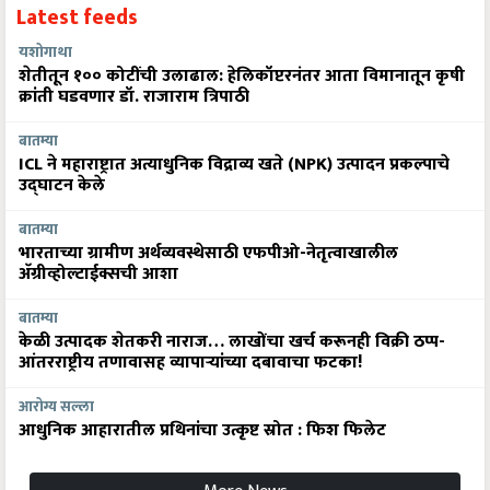
Latest feeds
यशोगाथा
शेतीतून १०० कोटींची उलाढाल: हेलिकॉप्टरनंतर आता विमानातून कृषी
क्रांती घडवणार डॉ. राजाराम त्रिपाठी
बातम्या
ICL ने महाराष्ट्रात अत्याधुनिक विद्राव्य खते (NPK) उत्पादन प्रकल्पाचे
उद्घाटन केले
बातम्या
भारताच्या ग्रामीण अर्थव्यवस्थेसाठी एफपीओ-नेतृत्वाखालील
अ‍ॅग्रीव्होल्टाईक्सची आशा
बातम्या
केळी उत्पादक शेतकरी नाराज… लाखोंचा खर्च करूनही विक्री ठप्प-
आंतरराष्ट्रीय तणावासह व्यापाऱ्यांच्या दबावाचा फटका!
आरोग्य सल्ला
आधुनिक आहारातील प्रथिनांचा उत्कृष्ट स्रोत : फिश फिलेट