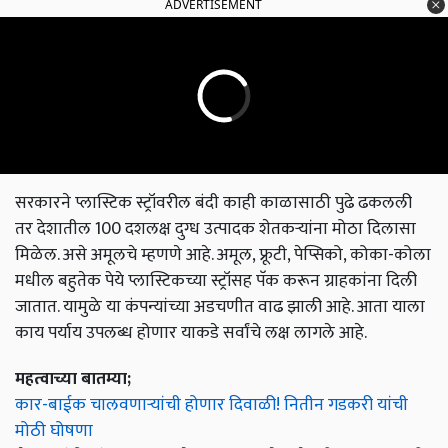
ADVERTISEMENT
सरकारने प्लास्टिक स्ट्रॉवरील बंदी काही काळासाठी पुढे ढकलली
तर देशातील 100 दशलक्ष दुग्ध उत्पादक शेतकऱ्यांना मोठा दिलासा
मिळेल. असे अमूलचे म्हणणे आहे. अमूल, फ्रूटी, पेप्सिको, कोका-कोला
मधील बहुतेक पेये प्लास्टिकच्या स्ट्रॉसह पॅक करून ग्राहकांना दिली
जातात. यामुळे या कंपन्यांच्या अडचणीत वाढ झाली आहे. आता याला
काय पर्याय उपलब्ध होणार याकडे सर्वांचे लक्ष लागले आहे.
महत्वाच्या बातम्या;
कार-बाईक चालवणाऱ्यांची होणार दिवाळी! न‍ित‍ीन गडकरी यांची
मोठी घोषणा