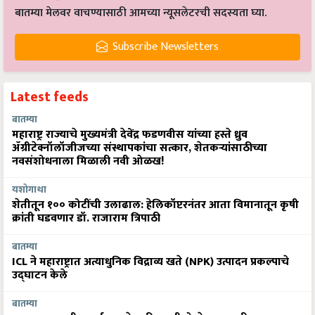
बातम्या मेलवर वाचण्यासाठी आमच्या न्यूसलेटरची सदस्यता घ्या.
Subscribe Newsletters
Latest feeds
बातम्या
महाराष्ट्र राज्याचे मुख्यमंत्री देवेंद्र फडणवीस यांच्या हस्ते ध्रुव
ॲग्रीटेक्नॉलॉजीजच्या संस्थापकांचा सत्कार, शेतकऱ्यांसाठीच्या
नवसंशोधनाला मिळाली नवी ओळख!
यशोगाथा
शेतीतून १०० कोटींची उलाढाल: हेलिकॉप्टरनंतर आता विमानातून कृषी
क्रांती घडवणार डॉ. राजाराम त्रिपाठी
बातम्या
ICL ने महाराष्ट्रात अत्याधुनिक विद्राव्य खते (NPK) उत्पादन प्रकल्पाचे
उद्घाटन केले
बातम्या