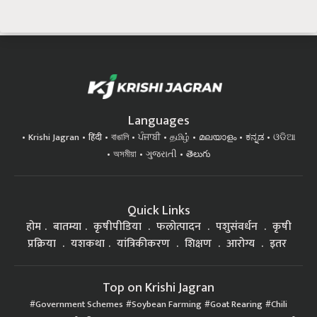
Languages
Krishi Jagran
हिंदी
বাঙালি
ਪੰਜਾਬੀ
தமிழ்
മലയാളം
ಕನ್ನಡ
ଓଡିଆ
অসমীয়া
ગુજરાતી
తెలుగు
Quick Links
होम
बातम्या
कृषीपीडिया
फलोत्पादन
पशुसंवर्धन
कृषी
प्रक्रिया
यशकथा
यांत्रिकीकरण
शिक्षण
आरोग्य
इतर
Top on Krishi Jagran
Government Schemes
Soybean Farming
Goat Rearing
Chili