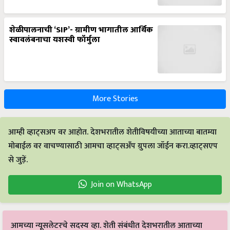
शेळीपालनाची ‘SIP’- ग्रामीण भागातील आर्थिक
स्वावलंबनाचा यशस्वी फॉर्मुला
More Stories
आम्ही व्हाट्सअप वर आहोत. देशभरातील शेतीविषयीच्या आताच्या बातम्या
मोबाईल वर वाचण्यासाठी आमचा व्हाट्सअँप ग्रुपला जॉईन करा.व्हाट्सएप
से जुड़ें.
Join on WhatsApp
आमच्या न्यूसलेटरचे सदस्य व्हा. शेती संबंधीत देशभरातील आताच्या