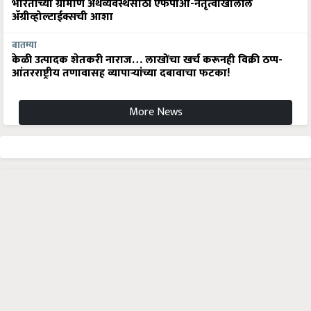
भारताच्या ग्रामीण अर्थव्यवस्थेसाठी एफपीओ-नेतृत्वाखालील
अ‍ॅग्रीव्होल्टाईक्सची आशा
बातम्या
केळी उत्पादक शेतकरी नाराज… लाखोंचा खर्च करूनही विक्री ठप्प-
आंतरराष्ट्रीय तणावासह व्यापाऱ्यांच्या दबावाचा फटका!
More News