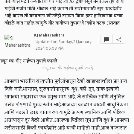
करण्यास मदत करतात.या गीर गाईच्या A2 दुधापासून बनवलेले तूप ही या
गाईची सर्वात मोठी ओळख आहे कारण ती आरोग्यासाठी खूप फायदेशीर
आहे,कारण ती बनवताना कोणतेही रसायन किंवा इतर हानिकारक घटक
जोडले जात नाहीत.त्यामुळे गीर गायीच्या तुपामध्ये विशेष घटक असतात.
KJ Maharashtra
Updated on Sunday, 21 January
2024 05:08 PM
जाणून घ्या गीर गाईच्या तुपाचे फायदे
आपल्या भारतीय संस्कृतीत पूर्वजांपासून देशी खाद्यपदार्थाला प्राधान्य
दिले जाते.भारतात, सुरुवातीपासूनच, दूध, दही, तूप, ताक इत्यादी
आपल्या आहाराचा एक प्रमुख भाग आहे, जे सात्विक आणि संतुलित
तसेच पोषणाचे मुख्य स्त्रोत आहे.आजच्या काळात वाढती आधुनिकता
आणि बदलते खाद्य वातावरण यामुळे आपण स्थानिक आणि पौष्टिक
अन्नापासून दूर गेलो आहोत. आजच्या पिढीला तूप आणि दूध हे आपल्या
शरीरासाठी किती फायदेशीर आहे याची माहिती नाही.आज बाजारात