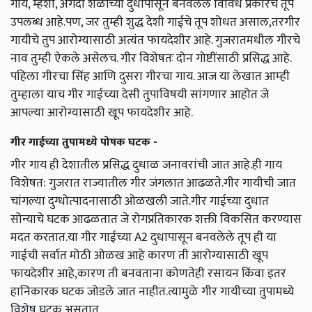
गाय, म्हशी, अगदी शेळीच्या दुधापासून बनवलेले विविध प्रकारचे तूप
उपलब्ध आहे.पण, जर तुम्ही शुद्ध देशी गाईचे तूप शोधत असाल,तरगीर
गायीचे तुप आरोग्यासाठी अत्यंत फायदेशीर आहे. गुजरातमधील गीरचे
नाव तुम्ही ऐकले असेलच. गीर विशेषतः दोन गोष्टींसाठी प्रसिद्ध आहे.
पहिला गीरचा सिंह आणि दुसरा गीरचा गाय. आज या लेखात आम्‍ही
तुम्‍हाला याच गीर गाईच्‍या देसी तुपाविषयी सांगणार आहोत जे
आपल्या आरोग्यासाठी खूप फायदेशीर आहे.
गीर गाईच्या तुपामध्ये पोषक घटक -
गीर गाय ही देशातील प्रसिद्ध दुधाळ जनावरांची जात आहे.ही गाय
विशेषत: गुजरात राज्यातील गीर जंगलात आढळते.गीर गायीची जात
चांगल्या दुग्धोत्पादनासाठी ओळखली जाते.गीर गाईच्या दुधात
सोन्याचे घटक आढळतात जे रोगप्रतिकारक शक्ती विकसित करण्यास
मदत करतात.या गीर गाईच्या A2 दुधापासून बनवलेले तूप ही या
गाईची सर्वात मोठी ओळख आहे कारण ती आरोग्यासाठी खूप
फायदेशीर आहे,कारण ती बनवताना कोणतेही रसायन किंवा इतर
हानिकारक घटक जोडले जात नाहीत.त्यामुळे गीर गायीच्या तुपामध्ये
विशेष घटक असतात.