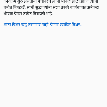
कार्यक्रम सुरु असताना मंचावरच त्यांना भोवळ आली आणि त्यांची
तब्येत बिघडली. आधी सु्द्धा त्यांना अशा प्रकारे कार्यक्रमात अनेकदा
भोवळ येऊन तब्येत बिघडली आहे.
आता बिअर कडू लागणार नाही, येणार स्वादिष्ट बिअर...