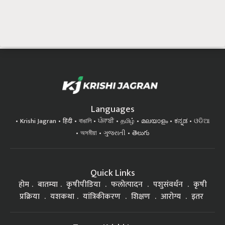
Languages
Krishi Jagran
हिंदी
বাঙালি
ਪੰਜਾਬੀ
தமிழ்
മലയാളം
ಕನ್ನಡ
ଓଡିଆ
অসমীয়া
ગુજરાતી
తెలుగు
Quick Links
होम
बातम्या
कृषीपीडिया
फलोत्पादन
पशुसंवर्धन
कृषी
प्रक्रिया
यशकथा
यांत्रिकीकरण
शिक्षण
आरोग्य
इतर