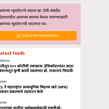
आमच्या न्यूसलेटरचे सदस्य व्हा. शेती संबंधीत
देशभरातील आताच्या बातम्या मेलवर वाचण्यासाठी
आमच्या न्यूसलेटरची सदस्यता घ्या.
Subscribe Newsletters
Latest feeds
शोगाथा
ेतीतून १०० कोटींची उलाढाल: हेलिकॉप्टरनंतर आता
िमानातून कृषी क्रांती घडवणार डॉ. राजाराम त्रिपाठी
ातम्या
CL ने महाराष्ट्रात अत्याधुनिक विद्राव्य खते (NPK)
त्पादन प्रकल्पाचे उद्घाटन केले
ातम्या
ारताच्या ग्रामीण अर्थव्यवस्थेसाठी एफपीओ-