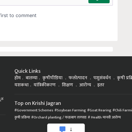
Quick Links
होम
बातम्या
कृषीपीडिया
फलोत्पादन
पशुसंवर्धन
कृषी प्रक
यशकथा
यांत्रिकीकरण
शिक्षण
आरोग्य
इतर
್ನಡ
Top on Krishi Jagran
Government Schemes
Soybean Farming
Goat Rearing
Chili Farm
कृषी प्रक्रिया
Orchard planting / फळबाग लागवड
Health मानवी आरोग्य