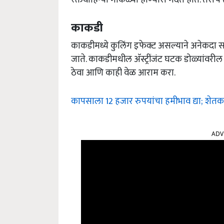
काकडी
काकडीमध्ये कुलिंग इफेक्ट असल्याने अनेकदा 
जाते. काकडीमधील अ‍ॅस्ट्रींजंट घटक डोळ्यांव
ठेवा आणि काही वेळ आराम करा.
कापसाला 12 हजार रुपयांचा हमीभाव द्या; शेतकऱ
ADV