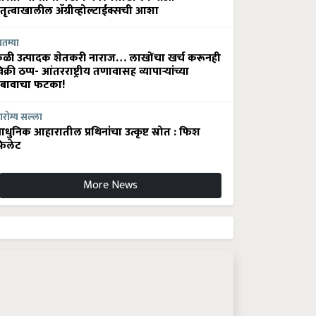
ेतृत्वाखालील अ‍ॅग्रीव्होल्टाईक्सची आशा
ातम्या
ेळी उत्पादक शेतकरी नाराज… लाखोंचा खर्च करूनही
िक्री ठप्प- आंतरराष्ट्रीय तणावासह व्यापाऱ्यांच्या
बावाचा फटका!
रोग्य सल्ला
धुनिक आहारातील प्रथिनांचा उत्कृष्ट स्रोत : फिश
िलेट
More News