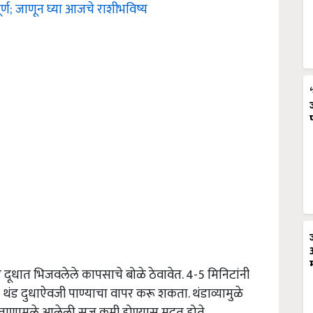
ूर्ण; जाणून घ्या आजचे राशीभविष्य
 दूधात भिजवलेले कापसाचे बोळे ठेवावेत. 4-5 मिनिटांनी
तर थंड दुधाऐवजी पाण्याचा वापर करू शकता. थंडाव्यामुळे
च ताणामुळे आलेली सूज कमी होण्यास मदत होते.