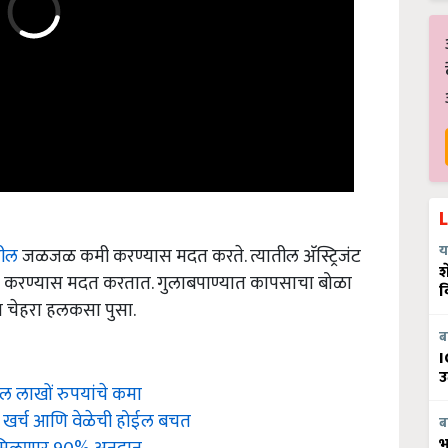
धील
जळजळ कमी करण्यास मदत करते. त्यातील अ‍ॅस्ट्रिजंट
य
करण्यास मदत करतात. गुलाबपाण्यात कापसाचा बोळा
श
व
ून चेहरा हलकसा पुसा.
ब
I
उ
ईल लाखों रुपयांचे कमा
ा; खर्च आणि वेळेची होईल बचत
ब
ना मिळणार 90% अनुदान
भ