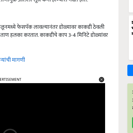
सलूनमध्ये फेसपॅक लावल्यानंतर डोळ्यावर काकडी ठेवली
रील ताण हलका करतात. काकडीचे काप 3-4 मिनिटे डोळ्यांवर
्यांची मागणी
ERTISEMENT