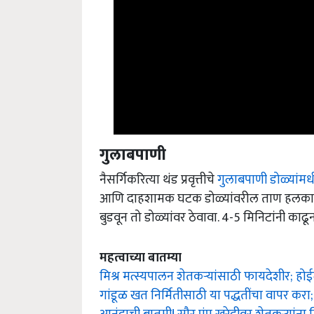
गुलाबपाणी
नैसर्गिकरित्या थंड प्रवृत्तीचे
गुलाबपाणी डोळ्यांम
आणि दाहशामक घटक डोळ्यांवरील ताण हलका 
बुडवून तो डोळ्यांवर ठेवावा. 4-5 मिनिटांनी काढ
महत्वाच्या बातम्या
मिश्र मत्स्यपालन शेतकऱ्यांसाठी फायदेशीर; हो
गांडूळ खत निर्मितीसाठी या पद्धतींचा वापर कर
आनंदाची बातमी! सौर पंप खरेदीवर शेतकऱ्यां