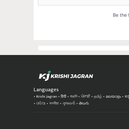
Languages
Krishi Jagran
हिंदी
বাঙালি
ਪੰਜਾਬੀ
தமிழ்
മലയാളം
ಕನ
ଓଡିଆ
অসমীয়া
ગુજરાતી
తెలుగు