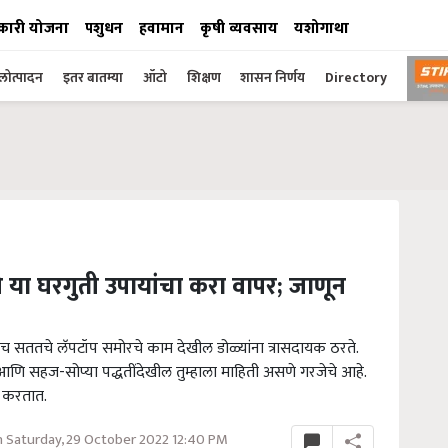
कारी योजना
पशुधन
हवामान
कृषी व्यवसाय
यशोगाथा
ोत्पादन
इतर बातम्या
ऑटो
शिक्षण
शासन निर्णय
Directory
 या घरगुती उपायांचा करा वापर; जाणून
सेच सततचे लॅपटॉप समोरचे काम देखील डोळ्यांना त्रासदायक ठरते.
णि सहज-सोप्या पद्धतींदेखील तुम्हाला माहिती असणे गरजेचे आहे.
त करतात.
 Saturday, 29 October 2022 12:40 PM