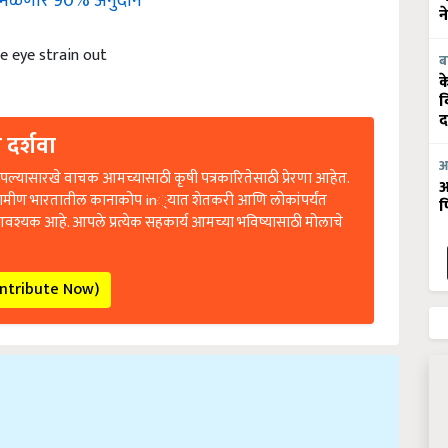
न
 eye strain out
ब
क
व
द
 दर्शवा
आ
ल्यासारखे वाचक आमच्यासाठी कृषी पत्रकारितेसाठी प्रेरणा आहेत.
आ
रामीण भारतातील कानाकोप in्यात शेतकरी आणि लोकांपर्यंत
फ
आवश्यक आहे. आपले प्रत्येक सहकार्य आमच्या भविष्यासाठी मोलाचे
ontribute Now)