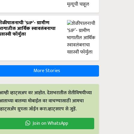
शेळीपालनाची ‘SIP’- ग्रामीण
भागातील आर्थिक स्वावलंबनाचा
यशस्वी फॉर्मुला
More Stories
आम्ही व्हाट्सअप वर आहोत. देशभरातील शेतीविषयीच्या
आताच्या बातम्या मोबाईल वर वाचण्यासाठी आमचा
व्हाट्सअँप ग्रुपला जॉईन करा.व्हाट्सएप से जुड़ें.
Join on WhatsApp