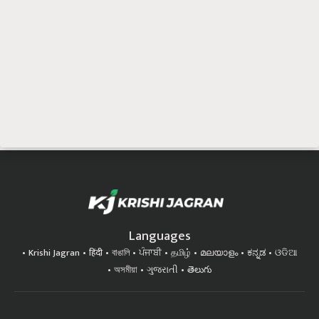
Languages
Krishi Jagran
हिंदी
বাঙালি
ਪੰਜਾਬੀ
தமிழ்
മലയാളം
ಕನ್ನಡ
ଓଡିଆ
অসমীয়া
ગુજરાતી
తెలుగు