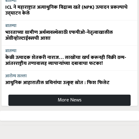
बातम्या
ICL ने महाराष्ट्रात अत्याधुनिक विद्राव्य खते (NPK) उत्पादन प्रकल्पाचे
उद्घाटन केले
बातम्या
भारताच्या ग्रामीण अर्थव्यवस्थेसाठी एफपीओ-नेतृत्वाखालील
अ‍ॅग्रीव्होल्टाईक्सची आशा
बातम्या
केळी उत्पादक शेतकरी नाराज… लाखोंचा खर्च करूनही विक्री ठप्प-
आंतरराष्ट्रीय तणावासह व्यापाऱ्यांच्या दबावाचा फटका!
आरोग्य सल्ला
आधुनिक आहारातील प्रथिनांचा उत्कृष्ट स्रोत : फिश फिलेट
More News