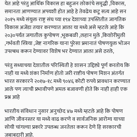
येत आहे परंतु आथिँक विकास हा बहुजन लोकांचे समृद्धी ,विकास,
समानता आणण्यात अपयशी होत आहे हे तेवढेच कटू सत्य आहे सन
२०१५ मध्ये संयुक्त राष्ट्र संघ च्या १९४ देशाच्या उपस्तितीत जागतिक
विकास अजेंडा तयार करण्यात आला या मध्ये असे म्हटले आहे कि
२०३०पर्यंत जगातील कुपोषण ,भूकबळी ,लहान मुले ,किशोरीमुली
,गर्भवती स्त्रिया ,जेष्ट नागरिक याना पुरेसा प्रमानातं पोषणयुक्त भोजन
उपल्बध करून देण्यावर विशेष भर देण्यात आला असे ठरले,
परंतु सध्याचया देशातील परिस्थिती हे शासन उद्दिष्ट्ये पूर्ण करतोय कि
नाही या मध्ये शंका निर्माण होतो जरी राष्टीय पोषण मिशन अंतर्गत
भारत सरकारने २०१७-१८ मध्ये ९०४६ कोटी रुपये प्रावधान करण्यात
आले पण त्याची प्रभावीपणे अमल बजावणी होते कि नाही हाही एक
प्रश्न आहे
भारतीय संविधान नुसार अनुच्छेद ४७ मध्ये म्हटले आहे कि पोषण
आणि जीवनस्तर या मध्ये वाढ करणे व सार्वजनिक आरोग्य याच्या
सोयी चांगल्या प्रकारे उपलब्ध जनतेला करून देणे हि सरकारची
जबाबदारी आहे.