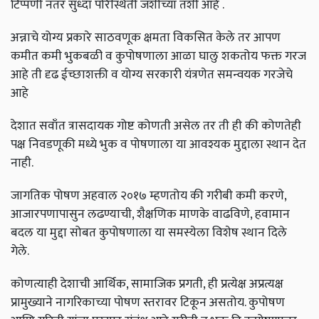
टिप्पणी नंतर सुध्दा परिस्थिती जशीच्या तशी आहे .
अन्नाचे योग्य प्रकारे साठवणूक क्षमता विकसित केले तर आपण
कमीत कमी भुकबळी व कुपोषणाला आळा घालु शकतोय फक्त गरज
आहे ती दृढ ईच्छाशक्ती व योग्य सरकारी यंत्रणेत समन्वयक गरजेचे
आहे
देशात सवाँत त्रासदायक गोष्ट कोणती असेल तर ती ही की कोणतेही
पक्ष निवडणूकी मध्ये भुक व पोषणाला या आवश्यक मुद्दाला स्थान देत
नाही.
जागतिक पोषण अहवाल २०१७ म्हणतोय की गरीबी कमी करणे,
आजारपणापासुन लढण्याची, शैक्षणिक माणके वाढविणे, हवामान
बदल या मुद्दा सोबत कुपोषणाला या समस्येला विशेष स्थान दिले
गेले.
कोणत्याही देशाची आर्थिक, सामाजिक प्रगती, ही प्रत्येक्ष अप्रत्यक्ष
प्रामुख्याने नागरिकाच्या पोषण स्तरावर टिकून असतोय. कुपोषण