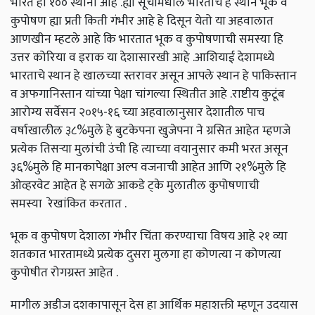
भारत हा १०० स्थानी आहे .ह्या सूचीमधील भारताचे हे स्थान भूक व
कुपोषण ह्या प्रती किती गंभीर आहे हे दिसून येतो या अहवालात
आणखीन म्हटले आहे कि भारतात भूक व कुपोषणाची समस्या हि
उत्तर कोरिया व इराक या देशासारखी आहे .आशियाई देशामध्ये
भारताचे स्थान हे खालच्या स्तरावर असून आपले स्थान हे पाकिस्तान
व अफगानिस्तान यांच्या पेक्षा चांगल्या स्थितीत आहे .राष्टीय कुटूंब
आरोग्य सर्वेसन २०१५-१६ च्या अहवालानुसार देशातील पाच
वर्षाखालील ३८%मुले हे बुटकेपना खुजेपना ने ग्रसित आहेत म्हणजे
प्रत्येक तिसऱ्या मुलांची उंची हि त्याच्या वयानुसार कमी भरत असून
३६%मुले हि मानकापेक्षा अल्प वजनाची आहेत आणि २१%मुले हि
ओव्हरवेट आहेत हे सगळे आकडे ट्के मुलातील कुपोषणाची
समस्या रेखांकित करतात .
भूक व कुपोषण देशाला गंभीर चिंता करण्याचा विषय आहे २१ व्या
शतकात भारतामध्ये प्रत्येक दुसरा मुलगा हा कोणत्या न कोणत्या
कुपोषीत रोगग्रस्त आहेत .
मागील अडीज दशकापासून देस हा आर्थिक महाशक्ती म्हणून उदयास