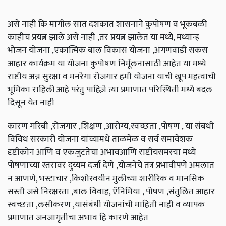
असे नाही कि मागील सात दशकात शासनाने कुपोषण व भूकबळी
काहीच प्रयत्न झाले असे नाही ,तर प्रयत्न झालेत या मध्ये, मध्यान्ह
भोजन योजना ,एकात्मिक बाल विकास योजना ,अंगणवाडी सकस
आहार कार्यक्रम या योजना कुपोषण निर्मूलनासाठी आहेत या मध्ये
राष्टीय अन्न सुरक्षा व मनरेगा रोजगार हमी योजना याची खूप महत्वाची
भूमिका राहिली आहे परंतु पाहिज़े त्या प्रमाणात परिस्थिती मध्ये बदल
दिसून येत नाही
कारण गरिबी ,रोजगार ,शिक्षण ,आरोग्य,स्वच्छता ,पोषण , या संबधी
विविध सरकारी योजना यांच्यामधे ताळमेळ व सर्व समावेशक
दृष्टीकोन आणि व एकजुटतेचा अभावआणि राष्टीयसमस्या मध्ये
पोषणाच्या स्तरावर दुय्यम दर्जा देणे ,योजनेचे तत्र प्रभावीपणे अमलात
न आणणे, भस्टाचार ,किशोरवयीन मुलीच्या शारीरिक व मानसिक
सस्ती जसे निरक्षरता ,बाल विवाह, ऍनिमिया , पोषण ,संतुलित आहार
स्वच्छता ,लसीकरण ,यासंबंधी योजनांची माहिती नाही व व्यापक
प्रमाणात जनजागृतीचा अभाव हि कारणे आहेत