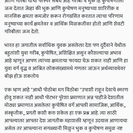
आणि गरिबी यांचा परस्पर संबंध आहे गरीबी व भुक हि कुपोषणाला
जन्म देतात जेव्हा की भुक आणि कुपोषण मनुष्याच्या शारिरीक व
मानसिक क्षमता कमजोर करून रोगग्रसित करतात त्याचा परिणाम
मनुष्याच्या कायँ क्षमतेवर व आथिँक मिळकतीवर होतो आणि शेवटी
गरिबीला जन्म देतो.
भारत हा जगातील सर्वाधिक युवक असलेला देश पण दुर्दैवाने येथील
बहुतांशी युवा गरीब, कुपोषित, अशिक्षित असुन कौशल्याचा अभाव
आहे म्हणून आपण त्यांच्या क्षमताचा फायदा घेऊ शकत नाही आणि हा
युवा वर्ग वृद्ध व आश्रित लोकसंख्यामधे गणला जाऊन अर्थव्यावथेवर
बोझ होऊ शकतोय
एक म्हण आहे "आधी पोठोबा मग विठोबा "उपाशी राहून देवाचे स्मरण
होवु शकत नाही आधी पोटभर पुरेशा प्रमाणात अन्न पाहीजे देशातील
मोठ्या प्रमाणात असलेला कुपोषित वगँ आपली सामाजिक, आर्थिक,,
संस्कृतीक,, प्रगती कशी करु शकेल हा एक प्रश्न आहे. त्या साठी
आपल्याला आपला देश जागतीक महाशक्ती म्हणून उदयास आणायचा
असेल तर आपल्याना सगळ्यानी मिळुन भुक व कुपोषण समुळ नष्ट