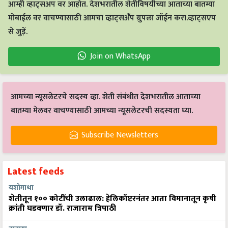
आम्ही व्हाट्सअप वर आहोत. देशभरातील शेतीविषयीच्या आताच्या बातम्या
मोबाईल वर वाचण्यासाठी आमचा व्हाट्सअँप ग्रुपला जॉईन करा.व्हाट्सएप
से जुड़ें.
Join on WhatsApp
आमच्या न्यूसलेटरचे सदस्य व्हा. शेती संबंधीत देशभरातील आताच्या
बातम्या मेलवर वाचण्यासाठी आमच्या न्यूसलेटरची सदस्यता घ्या.
Subscribe Newsletters
Latest feeds
यशोगाथा
शेतीतून १०० कोटींची उलाढाल: हेलिकॉप्टरनंतर आता विमानातून कृषी
क्रांती घडवणार डॉ. राजाराम त्रिपाठी