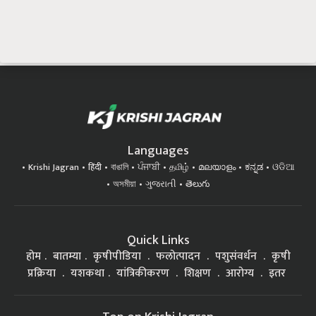
Languages
Krishi Jagran
हिंदी
বাঙালি
ਪੰਜਾਬੀ
தமிழ்
മലയാളം
ಕನ್ನಡ
ଓଡିଆ
অসমীয়া
ગુજરાતી
తెలుగు
Quick Links
होम
बातम्या
कृषीपीडिया
फलोत्पादन
पशुसंवर्धन
कृषी
प्रक्रिया
यशकथा
यांत्रिकीकरण
शिक्षण
आरोग्य
इतर