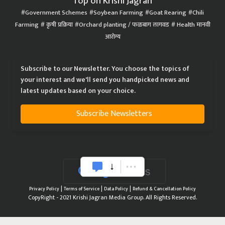
Top on Krishi Jagran
Government Schemes
Soybean Farming
Goat Rearing
Chili
Farming
कृषी प्रक्रिया
Orchard planting / फळबाग लागवड
Health मानवी
आरोग्य
Subscribe to our Newsletter. You choose the topics of
your interest and we'll send you handpicked news and
latest updates based on your choice.
Subscribe Newsletters
|
|
|
Privacy Policy
Terms of Service
Data Policy
Refund & Cancellation Policy
CopyRight - 2021 Krishi Jagran Media Group. All Rights Reserved.