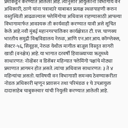
प्रेमींकडून करण्यात आलेली आहे. त्यानुसार आयुक्तांनी विभागीय वन
अधिकारी, ठाणे यांना पत्राव्दारे याबाबत प्रत्यक्ष स्थळपाहणी करुन
वस्तुस्थिती आढळल्यास फ्लेमिंगोचा अधिवास राहण्यासाठी आपल्या
विभागामार्फत आवश्यक ती कार्यवाही करण्यात यावी असे सूचित
केले आहे.नवी मुंबई महानगरपालिका कार्यक्षेत्रात टी. एस. चाणक्य
भारतीय समुद्री विश्वविद्यालय नेरुळ, आणि एन.आर.आय. कॉम्प्लेक्स,
सेक्टर-५६, सिवूड्स, नेरुळ येथील मागील बाजूस विस्तृत सागरी
खाडी (वनक्षेत्र) आहे. या भागात दरवर्षी हिवाळ्याच्या ऋतूमध्ये
साधारणत: नोव्हेंबर व डिसेंबर महिन्यात फ्लेमिंगो पक्षांचे मोठ्या
प्रमाणात आगमन होत असते. त्यांचा अधिवास साधारणत: ३ ते ४
महिन्यांचा असतो. याविषयी वन विभागाशी समन्वय ठेवण्याकरीता
नोडल अधिकारी म्हणून प्रशासन तथा परिमंडळ १ चे उपआयुक्त
दादासाहेब चाबुकस्वार यांची नियुक्ती करण्यात आलेली आहे.