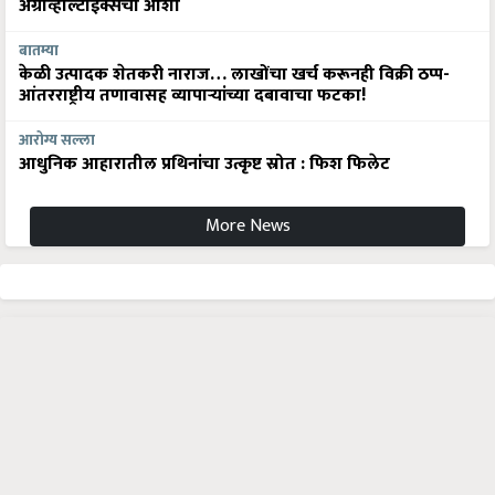
अ‍ॅग्रीव्होल्टाईक्सची आशा
बातम्या
केळी उत्पादक शेतकरी नाराज… लाखोंचा खर्च करूनही विक्री ठप्प-
आंतरराष्ट्रीय तणावासह व्यापाऱ्यांच्या दबावाचा फटका!
आरोग्य सल्ला
आधुनिक आहारातील प्रथिनांचा उत्कृष्ट स्रोत : फिश फिलेट
More News