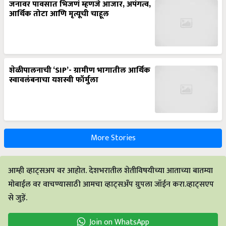
जनावर पावसात भिजणं म्हणजे आजार, अपंगत्व,
आर्थिक तोटा आणि मृत्यूची चाहूल
शेळीपालनाची ‘SIP’- ग्रामीण भागातील आर्थिक
स्वावलंबनाचा यशस्वी फॉर्मुला
More Stories
आम्ही व्हाट्सअप वर आहोत. देशभरातील शेतीविषयीच्या आताच्या बातम्या
मोबाईल वर वाचण्यासाठी आमचा व्हाट्सअँप ग्रुपला जॉईन करा.व्हाट्सएप
से जुड़ें.
Join on WhatsApp