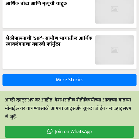
आर्थिक तोटा आणि मृत्यूची चाहूल
शेळीपालनाची ‘SIP’- ग्रामीण भागातील आर्थिक
स्वावलंबनाचा यशस्वी फॉर्मुला
More Stories
आम्ही व्हाट्सअप वर आहोत. देशभरातील शेतीविषयीच्या आताच्या बातम्या
मोबाईल वर वाचण्यासाठी आमचा व्हाट्सअँप ग्रुपला जॉईन करा.व्हाट्सएप
से जुड़ें.
Join on WhatsApp