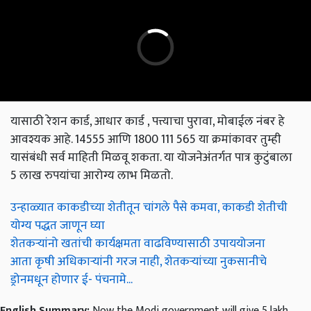
यासाठी रेशन कार्ड, आधार कार्ड , पत्त्याचा पुरावा, मोबाईल नंबर हे
आवश्यक आहे. 14555 आणि 1800 111 565 या क्रमांकावर तुम्ही
यासंबंधी सर्व माहिती मिळवू शकता. या योजनेअंतर्गत पात्र कुटुंबाला
5 लाख रुपयांचा आरोग्य लाभ मिळतो.
उन्हाळ्यात काकडीच्या शेतीतून चांगले पैसे कमवा, काकडी शेतीची
योग्य पद्धत जाणून घ्या
शेतकऱ्यांनो खतांची कार्यक्षमता वाढविण्यासाठी उपाययोजना
आता कृषी अधिकाऱ्यांनी गरज नाही, शेतकऱ्यांच्या नुकसानीचे
ड्रोनमधून होणार ई- पंचनामे...
English Summary:
Now the Modi government will give 5 lakh