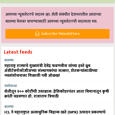
आमच्या न्यूसलेटरचे सदस्य व्हा. शेती संबंधीत देशभरातील आताच्या
बातम्या मेलवर वाचण्यासाठी आमच्या न्यूसलेटरची सदस्यता घ्या.
Subscribe Newsletters
Latest feeds
बातम्या
महाराष्ट्र राज्याचे मुख्यमंत्री देवेंद्र फडणवीस यांच्या हस्ते ध्रुव
ॲग्रीटेक्नॉलॉजीजच्या संस्थापकांचा सत्कार, शेतकऱ्यांसाठीच्या
नवसंशोधनाला मिळाली नवी ओळख!
यशोगाथा
शेतीतून १०० कोटींची उलाढाल: हेलिकॉप्टरनंतर आता विमानातून कृषी
क्रांती घडवणार डॉ. राजाराम त्रिपाठी
बातम्या
ICL ने महाराष्ट्रात अत्याधुनिक विद्राव्य खते (NPK) उत्पादन प्रकल्पाचे