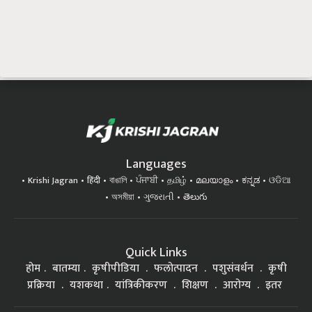
Languages
Krishi Jagran
हिंदी
বাঙালি
ਪੰਜਾਬੀ
தமிழ்
മലയാളം
ಕನ್ನಡ
ଓଡିଆ
অসমীয়া
ગુજરાતી
తెలుగు
Quick Links
होम
बातम्या
कृषीपीडिया
फलोत्पादन
पशुसंवर्धन
कृषी
प्रक्रिया
यशकथा
यांत्रिकीकरण
शिक्षण
आरोग्य
इतर