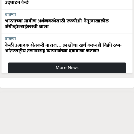
उद्घाटन केले
बातम्या
भारताच्या ग्रामीण अर्थव्यवस्थेसाठी एफपीओ-नेतृत्वाखालील
अ‍ॅग्रीव्होल्टाईक्सची आशा
बातम्या
केळी उत्पादक शेतकरी नाराज… लाखोंचा खर्च करूनही विक्री ठप्प-
आंतरराष्ट्रीय तणावासह व्यापाऱ्यांच्या दबावाचा फटका!
More News