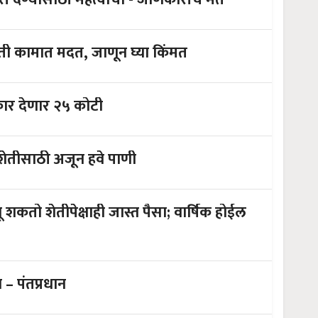
शेती कामात मदत, जाणून घ्या किंमत
कार देणार २५ कोटी
ुणे धरण साखळीत ६२% पाणीसाठा; शेतीसाठी अजून हवे पाणी
तीपेक्षाही जास्त पैसा; वार्षिक होईल
 – पंतप्रधान