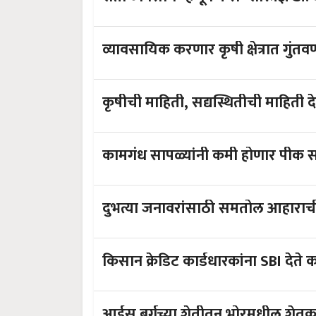
कृषीची माहिती, सद्यस्थितीची माहिती 
कामगंध सापळ्यांनी कमी ह
आईस बर्गच्या शेतीतून भ