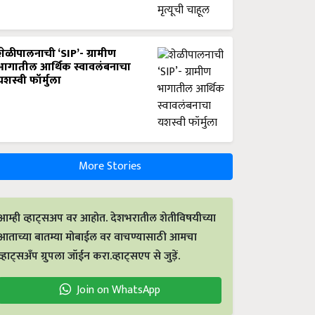
शेळीपालनाची ‘SIP’- ग्रामीण
भागातील आर्थिक स्वावलंबनाचा
यशस्वी फॉर्मुला
More Stories
आम्ही व्हाट्सअप वर आहोत. देशभरातील शेतीविषयीच्या
आताच्या बातम्या मोबाईल वर वाचण्यासाठी आमचा
व्हाट्सअँप ग्रुपला जॉईन करा.व्हाट्सएप से जुड़ें.
Join on WhatsApp