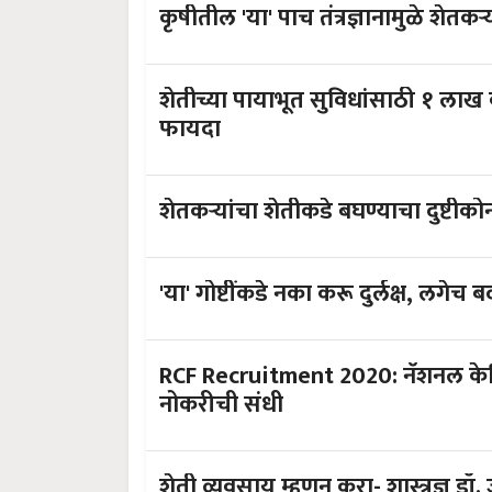
शेतीच्या पायाभूत सुविधांसाठी १ लाख कोटींचं पॅकेज; पशुपाल
फायदा
'या' गोष्टींकडे नका करू दुर्लक्ष, लगेच 
RCF Recruitment 2020: नॅशनल केमि
नोकरीची संधी
शेती व्यवसाय म्हणून करा- शा