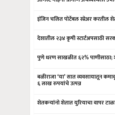
इंजिन चलित पोर्टेबल स्प्रेअर करतील 
देशातील २३४ कृषी स्टार्टअपसाठी सर
प
बळीराजा ‘या’ सात व्यवसायातून कमावू शकतो शे
६ लाख रुपयांचे उत्पन्न
शेतकऱ्यांनो शेतात युरियाचा वापर टाळा