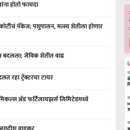
कृषीतील 'या' पाच तंत्रज्ञानामुळे शेतकऱ्यांना होतो फायदा
न, मत्स्य शेतीला होणार
शेतकऱ्यांचा शेतीकडे बघण्याचा दुष्टीकोन बदलला; जैविक शेतीत वाढ
य
बदलत रहा ट्रॅक्टरचा टायर
श
व
कल्स अँड फर्टिलायझर्स लिमिटेडमध्ये
ब
I
उ
ब
स्त्रज्ञ डॉ. जगदीश वाडकर
भ