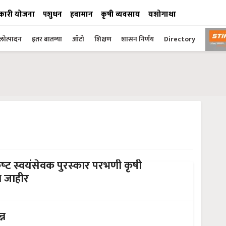
कारी योजना
पशुधन
हवामान
कृषी व्यवसाय
यशोगाथा
ोत्पादन
इतर बातम्या
ऑटो
शिक्षण
शासन निर्णय
Directory
‍कृष्‍ट स्‍वयंसेवक पुरस्‍कार परभणी कृषी
ा जाहीर
्न