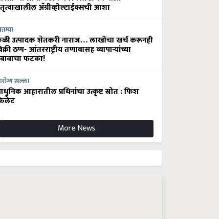
ेतृत्वाखालील अ‍ॅग्रीव्होल्टाईक्सची आशा
ातम्या
ेळी उत्पादक शेतकरी नाराज… लाखोंचा खर्च करूनही
िक्री ठप्प- आंतरराष्ट्रीय तणावासह व्यापाऱ्यांच्या
बावाचा फटका!
रोग्य सल्ला
धुनिक आहारातील प्रथिनांचा उत्कृष्ट स्रोत : फिश
िलेट
More News