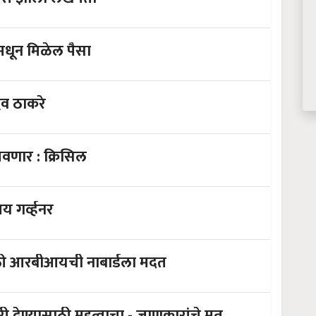
ल्या फुलांमधून मिळेल पैसा
धव ठाकरे
वणार : क्रिसिल
व द्या - आरबीआय गर्व्हनर
ासाठी आरबीआयची नाबार्डला मदत
ऑगस्ट महिना ग्रामीण अर्थव्यस्थेला उभारी देण्यासाठी महत्वाचा - जाणकारांचे मत