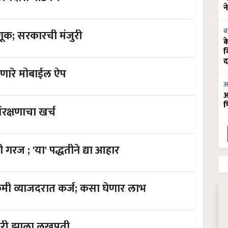
न
ब
व्यावसायिक करणार कृषी क्षेत्रात गुंतवणूक; सरकारची मंजुरी
क
व
द
देणारे मोबाईल ऐप
आ
आ
फ
ोणार पीक संरक्षणाचा खर्च
दुभत्या जनावरांसाठी समतोल आहाराची गरज ; 'या' पद्धतीने द्या आहार
किसान क्रेडिट कार्डधारकांना SBI देते कमी व्याजदरात कर्ज; कसा घेणार लाभ
ोरमधील शेतकरी झाला लखपती