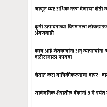
जाणून घ्या! अधिक नफा देणाऱ्या शेती व
कृषी उत्पादनाच्या विपणनला लॉकडाऊनमधून सूट ; १५ दिवसातू
अंगणवाडी
काय आहे शेतकऱ्यांना अन् व्यापाऱ्यांना जोडणार
बळीराजाला फायदा
शेतात करा 
सार्वजनिक क्षेत्रातील बँकांनी 8 मे पर्यं