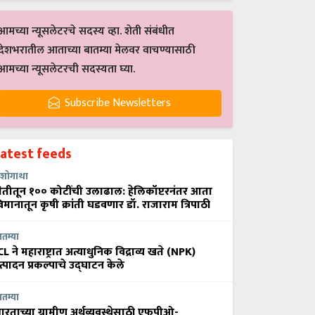
आमच्या न्यूसलेटरचे सदस्य व्हा. शेती संबंधीत
देशभरातील आताच्या बातम्या मेलवर वाचण्यासाठी
आमच्या न्यूसलेटरची सदस्यता घ्या.
Subscribe Newsletters
Latest feeds
शोगाथा
ेतीतून १०० कोटींची उलाढाल: हेलिकॉप्टरनंतर आता
िमानातून कृषी क्रांती घडवणार डॉ. राजाराम त्रिपाठी
ातम्या
CL ने महाराष्ट्रात अत्याधुनिक विद्राव्य खते (NPK)
त्पादन प्रकल्पाचे उद्घाटन केले
ातम्या
ारताच्या ग्रामीण अर्थव्यवस्थेसाठी एफपीओ-