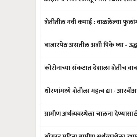
शेतीतील नवी कमाई : वाळले
बाजारपेठ असतील अशी पिके घ्या - उद्
कोरोनाच्या संकटात देशाला शेतीच वाच
धोरणांमध्ये शेतीला महत्
ग्रामीण अर्थव्यवस्थेला चालना देण्य