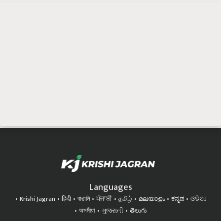
Languages
Krishi Jagran
हिंदी
বাঙালি
ਪੰਜਾਬੀ
தமிழ்
മലയാളം
ಕನ್ನಡ
ଓଡିଆ
অসমীয়া
ગુજરાતી
తెలుగు