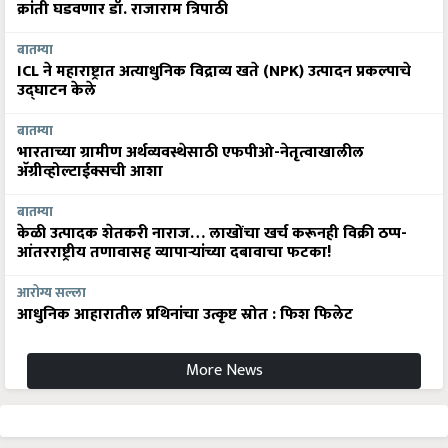
क्रांती घडवणार डॉ. राजाराम त्रिपाठी
बातम्या
ICL ने महाराष्ट्रात अत्याधुनिक विद्राव्य खते (NPK) उत्पादन प्रकल्पाचे
उद्घाटन केले
बातम्या
भारताच्या ग्रामीण अर्थव्यवस्थेसाठी एफपीओ-नेतृत्वाखालील
अ‍ॅग्रीव्होल्टाईक्सची आशा
बातम्या
केळी उत्पादक शेतकरी नाराज… लाखोंचा खर्च करूनही विक्री ठप्प-
आंतरराष्ट्रीय तणावासह व्यापाऱ्यांच्या दबावाचा फटका!
आरोग्य सल्ला
आधुनिक आहारातील प्रथिनांचा उत्कृष्ट स्रोत : फिश फिलेट
More News