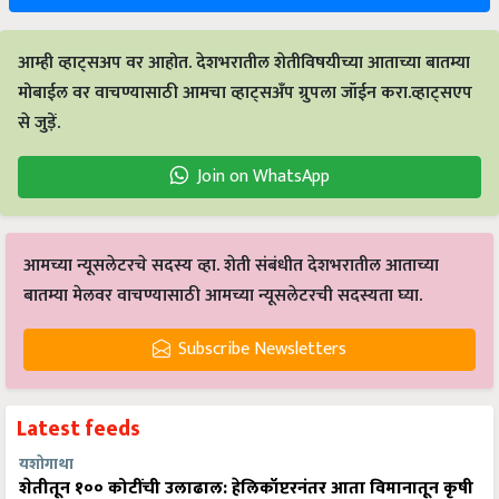
आम्ही व्हाट्सअप वर आहोत. देशभरातील शेतीविषयीच्या आताच्या बातम्या
मोबाईल वर वाचण्यासाठी आमचा व्हाट्सअँप ग्रुपला जॉईन करा.व्हाट्सएप
से जुड़ें.
Join on WhatsApp
आमच्या न्यूसलेटरचे सदस्य व्हा. शेती संबंधीत देशभरातील आताच्या
बातम्या मेलवर वाचण्यासाठी आमच्या न्यूसलेटरची सदस्यता घ्या.
Subscribe Newsletters
Latest feeds
यशोगाथा
शेतीतून १०० कोटींची उलाढाल: हेलिकॉप्टरनंतर आता विमानातून कृषी