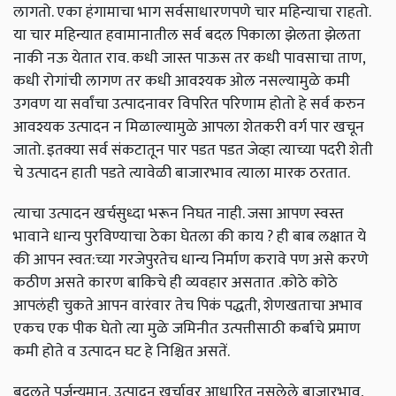
लागतो. एका हंगामाचा भाग सर्वसाधारणपणे चार महिन्याचा राहतो.
या चार महिन्यात हवामानातील सर्व बदल पिकाला झेलता झेलता
नाकी नऊ येतात राव. कधी जास्त पाऊस तर कधी पावसाचा ताण,
कधी रोगांची लागण तर कधी आवश्यक ओल नसल्यामुळे कमी
उगवण या सर्वांचा उत्पादनावर विपरित परिणाम होतो हे सर्व करुन
आवश्यक उत्पादन न मिळाल्यामुळे आपला शेतकरी वर्ग पार खचून
जातो. इतक्या सर्व संकटातून पार पडत पडत जेव्हा त्याच्या पदरी शेती
चे उत्पादन हाती पडते त्यावेळी बाजारभाव त्याला मारक ठरतात.
त्याचा उत्पादन खर्चसुध्दा भरून निघत नाही. जसा आपण स्वस्त
भावाने धान्य पुरविण्याचा ठेका घेतला की काय ? ही बाब लक्षात ये
की आपन स्वत:च्या गरजेपुरतेच धान्य निर्माण करावे पण असे करणे
कठीण असते कारण बाकिचे ही व्यवहार असतात .कोठे कोठे
आपलंही चुकते आपन वारंवार तेच पिकं पद्धती, शेणखताचा अभाव
एकच एक पीक घेतो त्या मुळे जमिनीत उत्पत्तीसाठी कर्बाचे प्रमाण
कमी होते व उत्पादन घट हे निश्चित असतें.
बदलते पर्जन्यमान, उत्पादन खर्चावर आधारित नसलेले बाजारभाव,