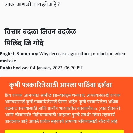
त्याला आणखी काय हवे आहे ?
विचार बदला जिवन बदलेल
मिलिंद जि गोदे
English Summary:
Why decrease agriculture production when
mistake
Published on:
04 January 2022, 06:20 IST
कृषी पत्रकारितेसाठी आपला पाठिंबा दर्शवा
प्रिय वाचक, आमच्यात सामील झाल्याबद्दल धन्यवाद. आपल्यासारखे वाचक
आमच्यासाठी कृषी पत्रकारितेसाठी प्रेरणा आहेत. कृषी पत्रकारितेला अधिक
बळकट करण्यासाठी आणि ग्रामीण भारतातील कानाकोप in्यात शेतकरी
आणि लोकांपर्यंत पोहोचण्यासाठी आम्हाला तुमचे समर्थन किंवा सहकार्य
आवश्यक आहे. आपले प्रत्येक सहकार्य आमच्या भविष्यासाठी मोलाचे आहे.