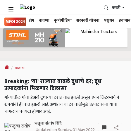
मराठी
होम
बातम्या
कृषीपीडिया
सरकारी योजना
पशुधन
हवामान
MFOI 2024
बातम्या
Breaking: 'या' राज्यात वाढले दुधाचे दर; दूध
उत्पादकांना मिळणार दिलासा
गोव्यातील गोवा डेअरी दुधाच्या दरात वाढ झाली असून एका लिटरमागे 4
रुपयांनी ही वाढ झाली आहे. अर्थातच या दर वाढीमुळे उत्पादकांना याचा
चांगलाच फायदा होणार आहे.
ऋतुजा संतोष शिंदे
Updated on Sunday, 01 May 2022