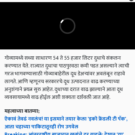
गोव्यामध्ये सध्या साधारण 54 ते 55 हजार लिटर दुधाचे संकलन
करण्यात येते. राज्यात दुधाचा पाठपुरवठा कमी पडत असल्याने त्याची
गरज भागवण्यासाठी गोव्याबाहेरील दूध डेअऱ्यांवर अवलंबून राहावे
लागते. आणि म्हणूनच सरकारचे दूध उत्पादनात वाढ करण्याच्या
अनुशंगाने प्रयत्न सुरु आहेत. दुधाच्या दरात वाढ झाल्याने आता दूध
व्यवसायामध्ये वाढ होईल अशी शक्यता दर्शवली जात आहे.
महत्वाच्या बातम्या;
ऐकावं तेवढं नवलंच! या इसमाने तयार केला 'इको फ्रेंडली टी पॅक',
आता चहाच्या पाकिटातूनही रोप उगवेल
Breaking: आंतरराष्ट्रीय बाजारात खतांचे दर वाढले; देशात 'या'