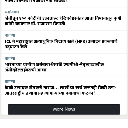
नवसंशोधनाला मिळाली नवी ओळख!
यशोगाथा
शेतीतून १०० कोटींची उलाढाल: हेलिकॉप्टरनंतर आता विमानातून कृषी
क्रांती घडवणार डॉ. राजाराम त्रिपाठी
बातम्या
ICL ने महाराष्ट्रात अत्याधुनिक विद्राव्य खते (NPK) उत्पादन प्रकल्पाचे
उद्घाटन केले
बातम्या
भारताच्या ग्रामीण अर्थव्यवस्थेसाठी एफपीओ-नेतृत्वाखालील
अ‍ॅग्रीव्होल्टाईक्सची आशा
बातम्या
केळी उत्पादक शेतकरी नाराज… लाखोंचा खर्च करूनही विक्री ठप्प-
आंतरराष्ट्रीय तणावासह व्यापाऱ्यांच्या दबावाचा फटका!
More News