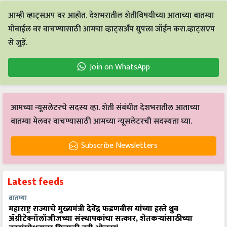
आम्ही व्हाट्सअप वर आहोत. देशभरातील शेतीविषयीच्या आताच्या बातम्या
मोबाईल वर वाचण्यासाठी आमचा व्हाट्सअँप ग्रुपला जॉईन करा.व्हाट्सएप
से जुड़ें.
Join on WhatsApp
आमच्या न्यूसलेटरचे सदस्य व्हा. शेती संबंधीत देशभरातील आताच्या
बातम्या मेलवर वाचण्यासाठी आमच्या न्यूसलेटरची सदस्यता घ्या.
Subscribe Newsletters
Latest feeds
बातम्या
महाराष्ट्र राज्याचे मुख्यमंत्री देवेंद्र फडणवीस यांच्या हस्ते ध्रुव
ॲग्रीटेक्नॉलॉजीजच्या संस्थापकांचा सत्कार, शेतकऱ्यांसाठीच्या