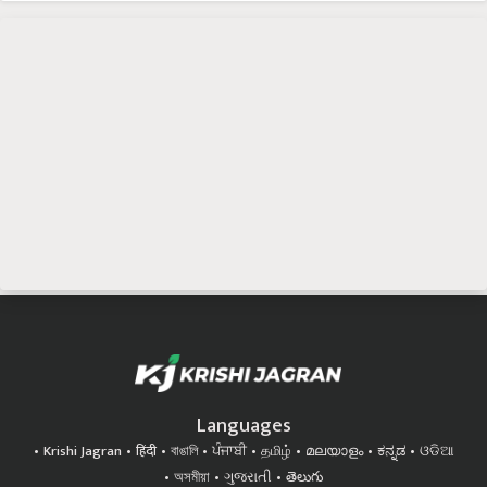
Languages
Krishi Jagran
हिंदी
বাঙালি
ਪੰਜਾਬੀ
தமிழ்
മലയാളം
ಕನ್ನಡ
ଓଡିଆ
অসমীয়া
ગુજરાતી
తెలుగు