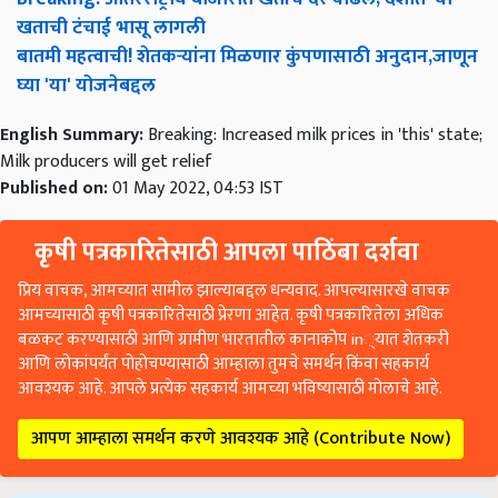
खताची टंचाई भासू लागली
बातमी महत्वाची! शेतकऱ्यांना मिळणार कुंपणासाठी अनुदान,जाणून
घ्या 'या' योजनेबद्दल
English Summary:
Breaking: Increased milk prices in 'this' state;
Milk producers will get relief
Published on:
01 May 2022, 04:53 IST
कृषी पत्रकारितेसाठी आपला पाठिंबा दर्शवा
प्रिय वाचक, आमच्यात सामील झाल्याबद्दल धन्यवाद. आपल्यासारखे वाचक
आमच्यासाठी कृषी पत्रकारितेसाठी प्रेरणा आहेत. कृषी पत्रकारितेला अधिक
बळकट करण्यासाठी आणि ग्रामीण भारतातील कानाकोप in्यात शेतकरी
आणि लोकांपर्यंत पोहोचण्यासाठी आम्हाला तुमचे समर्थन किंवा सहकार्य
आवश्यक आहे. आपले प्रत्येक सहकार्य आमच्या भविष्यासाठी मोलाचे आहे.
आपण आम्हाला समर्थन करणे आवश्यक आहे (Contribute Now)