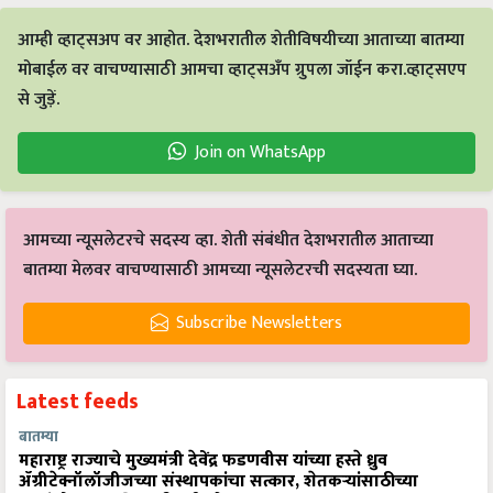
आम्ही व्हाट्सअप वर आहोत. देशभरातील शेतीविषयीच्या आताच्या बातम्या
मोबाईल वर वाचण्यासाठी आमचा व्हाट्सअँप ग्रुपला जॉईन करा.व्हाट्सएप
से जुड़ें.
Join on WhatsApp
आमच्या न्यूसलेटरचे सदस्य व्हा. शेती संबंधीत देशभरातील आताच्या
बातम्या मेलवर वाचण्यासाठी आमच्या न्यूसलेटरची सदस्यता घ्या.
Subscribe Newsletters
Latest feeds
बातम्या
महाराष्ट्र राज्याचे मुख्यमंत्री देवेंद्र फडणवीस यांच्या हस्ते ध्रुव
ॲग्रीटेक्नॉलॉजीजच्या संस्थापकांचा सत्कार, शेतकऱ्यांसाठीच्या