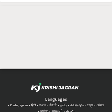
Languages
Krishi Jagran
हिंदी
বাঙালি
ਪੰਜਾਬੀ
தமிழ்
മലയാളം
ಕನ್ನಡ
ଓଡିଆ
অসমীয়া
ગુજરાતી
తెలుగు