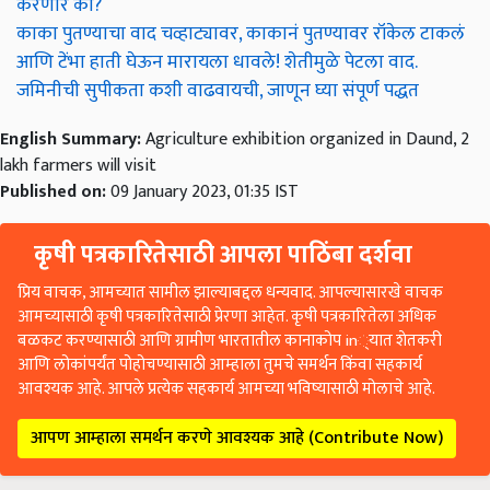
करणार का?
काका पुतण्याचा वाद चव्हाट्यावर, काकानं पुतण्यावर रॉकेल टाकलं
आणि टेंभा हाती घेऊन मारायला धावले! शेतीमुळे पेटला वाद.
जमिनीची सुपीकता कशी वाढवायची, जाणून घ्या संपूर्ण पद्धत
English Summary:
Agriculture exhibition organized in Daund, 2
lakh farmers will visit
Published on:
09 January 2023, 01:35 IST
कृषी पत्रकारितेसाठी आपला पाठिंबा दर्शवा
प्रिय वाचक, आमच्यात सामील झाल्याबद्दल धन्यवाद. आपल्यासारखे वाचक
आमच्यासाठी कृषी पत्रकारितेसाठी प्रेरणा आहेत. कृषी पत्रकारितेला अधिक
बळकट करण्यासाठी आणि ग्रामीण भारतातील कानाकोप in्यात शेतकरी
आणि लोकांपर्यंत पोहोचण्यासाठी आम्हाला तुमचे समर्थन किंवा सहकार्य
आवश्यक आहे. आपले प्रत्येक सहकार्य आमच्या भविष्यासाठी मोलाचे आहे.
आपण आम्हाला समर्थन करणे आवश्यक आहे (Contribute Now)