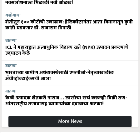
नवसंशोधनाला मिळाली नवी ओळख!
यशोगाथा
शेतीतून १०० कोटींची उलाढाल: हेलिकॉप्टरनंतर आता विमानातून कृषी
क्रांती घडवणार डॉ. राजाराम त्रिपाठी
बातम्या
ICL ने महाराष्ट्रात अत्याधुनिक विद्राव्य खते (NPK) उत्पादन प्रकल्पाचे
उद्घाटन केले
बातम्या
भारताच्या ग्रामीण अर्थव्यवस्थेसाठी एफपीओ-नेतृत्वाखालील
अ‍ॅग्रीव्होल्टाईक्सची आशा
बातम्या
केळी उत्पादक शेतकरी नाराज… लाखोंचा खर्च करूनही विक्री ठप्प-
आंतरराष्ट्रीय तणावासह व्यापाऱ्यांच्या दबावाचा फटका!
More News