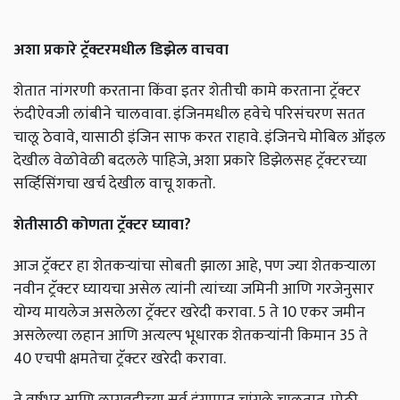
अशा प्रकारे ट्रॅक्टरमधील डिझेल वाचवा
शेतात नांगरणी करताना किंवा इतर शेतीची कामे करताना ट्रॅक्टर
रुंदीऐवजी लांबीने चालवावा. इंजिनमधील हवेचे परिसंचरण सतत
चालू ठेवावे, यासाठी इंजिन साफ ​​करत राहावे. इंजिनचे मोबिल ऑइल
देखील वेळोवेळी बदलले पाहिजे, अशा प्रकारे डिझेलसह ट्रॅक्टरच्या
सर्व्हिसिंगचा खर्च देखील वाचू शकतो.
शेतीसाठी कोणता ट्रॅक्टर घ्यावा?
आज ट्रॅक्टर हा शेतकर्‍यांचा सोबती झाला आहे, पण ज्या शेतकर्‍याला
नवीन ट्रॅक्टर घ्यायचा असेल त्यांनी त्यांच्या जमिनी आणि गरजेनुसार
योग्य मायलेज असलेला ट्रॅक्टर खरेदी करावा. 5 ते 10 एकर जमीन
असलेल्या लहान आणि अत्यल्प भूधारक शेतकऱ्यांनी किमान 35 ते
40 एचपी क्षमतेचा ट्रॅक्टर खरेदी करावा.
ते वर्षभर आणि लागवडीच्या सर्व हंगामात चांगले चालतात. मोठी