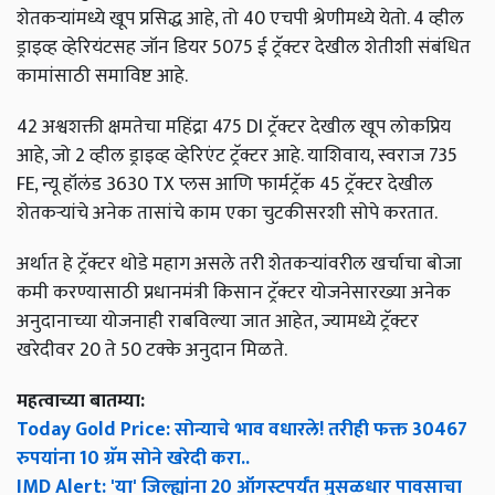
शेतकऱ्यांमध्ये खूप प्रसिद्ध आहे, तो 40 एचपी श्रेणीमध्ये येतो. 4 व्हील
ड्राइव्ह व्हेरियंटसह जॉन डियर 5075 ई ट्रॅक्टर देखील शेतीशी संबंधित
कामांसाठी समाविष्ट आहे.
42 अश्वशक्ती क्षमतेचा महिंद्रा 475 DI ट्रॅक्टर देखील खूप लोकप्रिय
आहे, जो 2 व्हील ड्राइव्ह व्हेरिएंट ट्रॅक्टर आहे. याशिवाय, स्वराज 735
FE, न्यू हॉलंड 3630 TX प्लस आणि फार्मट्रॅक 45 ट्रॅक्टर देखील
शेतकर्‍यांचे अनेक तासांचे काम एका चुटकीसरशी सोपे करतात.
अर्थात हे ट्रॅक्टर थोडे महाग असले तरी शेतकऱ्यांवरील खर्चाचा बोजा
कमी करण्यासाठी प्रधानमंत्री किसान ट्रॅक्टर योजनेसारख्या अनेक
अनुदानाच्या योजनाही राबविल्या जात आहेत, ज्यामध्ये ट्रॅक्टर
खरेदीवर 20 ते 50 टक्के अनुदान मिळते.
महत्वाच्या बातम्या:
Today Gold Price: सोन्याचे भाव वधारले! तरीही फक्त 30467
रुपयांना 10 ग्रॅम सोने खरेदी करा..
IMD Alert: 'या' जिल्ह्यांना 20 ऑगस्टपर्यंत मुसळधार पावसाचा