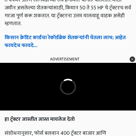
जमीन असलेल्या शेतकर्‍यांसाठी, किमान 50 ते 55 HP चे ट्रॅक्टरच सर्व
गरजा पूर्ण करू शकतात. या ट्रॅक्टरना उत्तम मालवाहू वाहक असेही
म्हणतात.
किसान क्रेडिट कार्डचा रेकॉर्डब्रेक शेतकऱ्यांनी घेतला लाभ; आहेत
फायदेच फायदे...
ADVERTISEMENT
हा ट्रॅक्टर जास्तीत जास्त मायलेज देतो
संशोधनानुसार, फोर्स बलवान 400 ट्रॅक्टर बाजार आणि