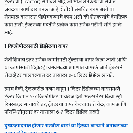
ट्रॅक्टरचा (Tractor) समावेश आहे, जो आज शेतकऱ्यांचा सर्वात
जवळचा साथीदार बनला आहे. शेतीशी संबंधित काम असो वा
शेतमाल बाजारात पोहोचवण्याचे काम असो की शेतकऱ्यांचे वैयक्तिक
काम असो. ट्रॅक्टरच्या मदतीने प्रत्येक काम अनेक पटींनी सोपे झाले
आहे.
1 किलोमीटरसाठी डिझेलचा वापर
शेतीशिवाय इतर अनेक कामांसाठी ट्रॅक्टरचा वापर केला जातो आणि
या कामांसाठी डिझेलही वेगवेगळ्या प्रमाणात वापरले जाते. ट्रॅक्टरने
रोटाव्हेटर चालवल्यास दर तासाला ७-८ लिटर डिझेल लागते.
त्याच वेळी, ट्रेलरवरील वजन वाहून 1 लिटर डिझेलच्या वापरामध्ये
ट्रॅक्टर किमान 5-7 किलोमीटर मायलेज देतो. अल्टरनेटर किंवा स्ट्रॉ
रिपरबद्दल सांगायचे तर, ट्रॅक्टरचा वापर केल्यावर ते वेळ, काम आणि
परिस्थितीनुसार दर तासाला 6-7 लिटर डिझेल जळते.
दुग्धउत्पादनात होणार भरघोस वाढ! या हिरव्या चाऱ्याने जनावरांच्या