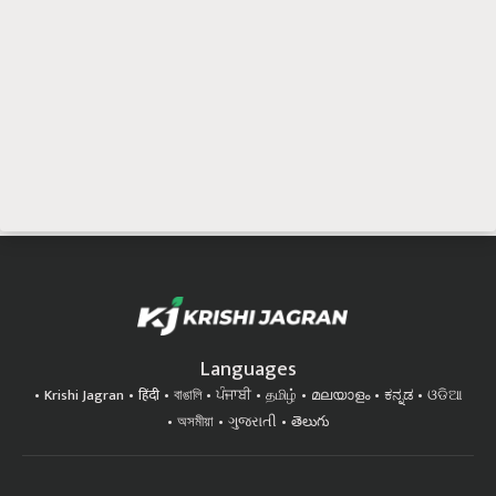
Languages
Krishi Jagran
हिंदी
বাঙালি
ਪੰਜਾਬੀ
தமிழ்
മലയാളം
ಕನ್ನಡ
ଓଡିଆ
অসমীয়া
ગુજરાતી
తెలుగు