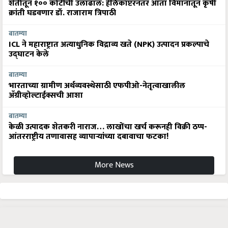
शेतीतून १०० कोटींची उलाढाल: हेलिकॉप्टरनंतर आता विमानातून कृषी
क्रांती घडवणार डॉ. राजाराम त्रिपाठी
बातम्या
ICL ने महाराष्ट्रात अत्याधुनिक विद्राव्य खते (NPK) उत्पादन प्रकल्पाचे
उद्घाटन केले
बातम्या
भारताच्या ग्रामीण अर्थव्यवस्थेसाठी एफपीओ-नेतृत्वाखालील
अ‍ॅग्रीव्होल्टाईक्सची आशा
बातम्या
केळी उत्पादक शेतकरी नाराज… लाखोंचा खर्च करूनही विक्री ठप्प-
आंतरराष्ट्रीय तणावासह व्यापाऱ्यांच्या दबावाचा फटका!
More News