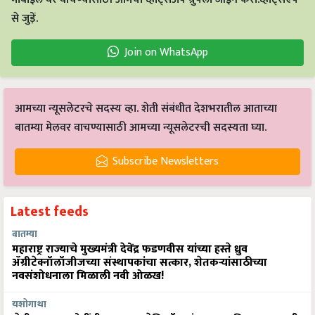
से जुड़ें.
Join on WhatsApp
आमच्या न्यूसलेटरचे सदस्य व्हा. शेती संबंधीत देशभरातील आताच्या
बातम्या मेलवर वाचण्यासाठी आमच्या न्यूसलेटरची सदस्यता घ्या.
Subscribe Newsletters
Latest feeds
बातम्या
महाराष्ट्र राज्याचे मुख्यमंत्री देवेंद्र फडणवीस यांच्या हस्ते ध्रुव
ॲग्रीटेक्नॉलॉजीजच्या संस्थापकांचा सत्कार, शेतकऱ्यांसाठीच्या
नवसंशोधनाला मिळाली नवी ओळख!
यशोगाथा