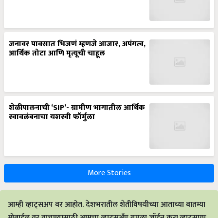
जनावर पावसात भिजणं म्हणजे आजार, अपंगत्व,
आर्थिक तोटा आणि मृत्यूची चाहूल
शेळीपालनाची ‘SIP’- ग्रामीण भागातील आर्थिक
स्वावलंबनाचा यशस्वी फॉर्मुला
More Stories
आम्ही व्हाट्सअप वर आहोत. देशभरातील शेतीविषयीच्या आताच्या बातम्या
मोबाईल वर वाचण्यासाठी आमचा व्हाट्सअँप ग्रुपला जॉईन करा.व्हाट्सएप