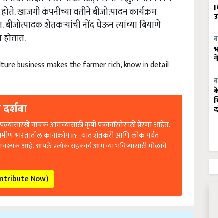
 होते. खाजगी कंपनीच्या वतीने बीजोत्पादन कार्यक्रम
I
उ
 बीजोत्पादक शेतकऱ्यांची नोंद घेऊन त्यांच्या बियाणे
ा होतात.
ब
भ
न
lture business makes the farmer rich, know in detail
ब
क
व
 दर्शवा
द
ल्यासारखे वाचक आमच्यासाठी कृषी पत्रकारितेसाठी प्रेरणा आहेत.
रामीण भारतातील कानाकोप in्यात शेतकरी आणि लोकांपर्यंत
आवश्यक आहे. आपले प्रत्येक सहकार्य आमच्या भविष्यासाठी मोलाचे
ontribute Now)