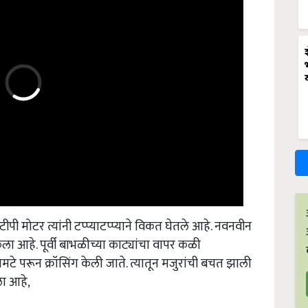
सटीपी मोटर त्यांनी टप्प्याटप्प्याने विकत घेतले आहे. नवनवीन
ेला आहे. पूर्वी बाभळीच्या काट्यांचा वापर कळी
े परून क्रॉसिंग केली जाते. त्यातून मजुरांची बचत झाली
ला आहे,