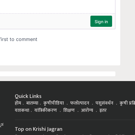
Quick Links
होम
बातम्या
कृषीपीडिया
फलोत्पादन
पशुसंवर्धन
कृषी प्रक
यशकथा
यांत्रिकीकरण
शिक्षण
आरोग्य
इतर
್ನಡ
Top on Krishi Jagran
Government Schemes
Soybean Farming
Goat Rearing
Chili Farm