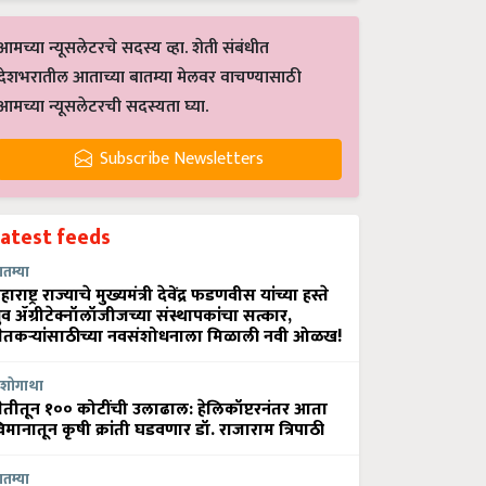
आमच्या न्यूसलेटरचे सदस्य व्हा. शेती संबंधीत
देशभरातील आताच्या बातम्या मेलवर वाचण्यासाठी
आमच्या न्यूसलेटरची सदस्यता घ्या.
Subscribe Newsletters
Latest feeds
ातम्या
हाराष्ट्र राज्याचे मुख्यमंत्री देवेंद्र फडणवीस यांच्या हस्ते
्रुव ॲग्रीटेक्नॉलॉजीजच्या संस्थापकांचा सत्कार,
ेतकऱ्यांसाठीच्या नवसंशोधनाला मिळाली नवी ओळख!
शोगाथा
ेतीतून १०० कोटींची उलाढाल: हेलिकॉप्टरनंतर आता
िमानातून कृषी क्रांती घडवणार डॉ. राजाराम त्रिपाठी
ातम्या