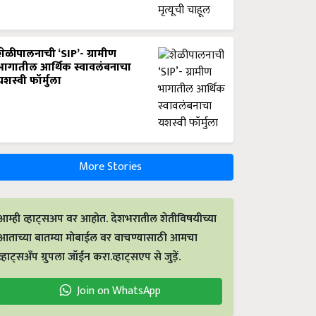
शेळीपालनाची ‘SIP’- ग्रामीण
भागातील आर्थिक स्वावलंबनाचा
यशस्वी फॉर्मुला
More Stories
आम्ही व्हाट्सअप वर आहोत. देशभरातील शेतीविषयीच्या
आताच्या बातम्या मोबाईल वर वाचण्यासाठी आमचा
व्हाट्सअँप ग्रुपला जॉईन करा.व्हाट्सएप से जुड़ें.
Join on WhatsApp