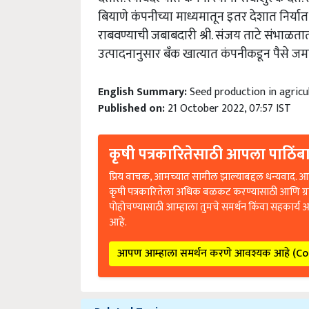
बियाणे कंपनीच्या माध्यमातून इतर देशात निर्यात
राबवण्याची जबाबदारी श्री. संजय ताटे संभाळतात.
उत्पादनानुसार बँक खात्यात कंपनीकडून पैसे जम
English Summary:
Seed production in agricu
Published on:
21 October 2022, 07:57 IST
कृषी पत्रकारितेसाठी आपला पाठिंबा
प्रिय वाचक, आमच्यात सामील झाल्याबद्दल धन्यवाद. आप
कृषी पत्रकारितेला अधिक बळकट करण्यासाठी आणि ग्
पोहोचण्यासाठी आम्हाला तुमचे समर्थन किंवा सहकार्य 
आहे.
आपण आम्हाला समर्थन करणे आवश्यक आहे (C
Related Topics