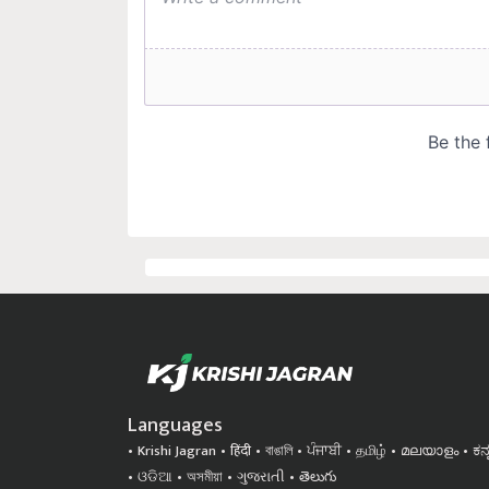
Languages
Krishi Jagran
हिंदी
বাঙালি
ਪੰਜਾਬੀ
தமிழ்
മലയാളം
ಕನ
ଓଡିଆ
অসমীয়া
ગુજરાતી
తెలుగు