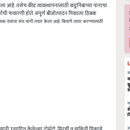
ला आहे. तसेच कीड व्यवस्थापनासाठी कडूनिंबाच्या पानाचा
ाची फवारणी होते. संपूर्ण बीजोत्पादन पिकाला ठिबक
 यंत्रांचा संच यांनी तयार केला आहे. बियाणे तयार करण्यासाठी
ब
म
ध
श
य
श
व
 त्यांनी उत्पादित केलेल्या टोमॅटो, मिरची व झुकिनी पिकाचे
ब