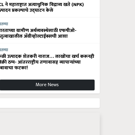
CL ने महाराष्ट्रात अत्याधुनिक विद्राव्य खते (NPK)
त्पादन प्रकल्पाचे उद्घाटन केले
ातम्या
ारताच्या ग्रामीण अर्थव्यवस्थेसाठी एफपीओ-
ेतृत्वाखालील अ‍ॅग्रीव्होल्टाईक्सची आशा
ातम्या
ेळी उत्पादक शेतकरी नाराज… लाखोंचा खर्च करूनही
िक्री ठप्प- आंतरराष्ट्रीय तणावासह व्यापाऱ्यांच्या
बावाचा फटका!
More News