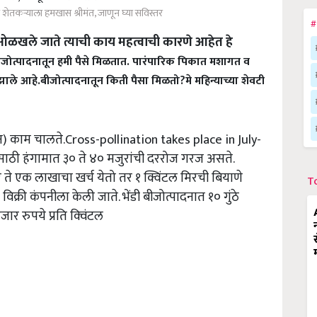
 शेतकऱ्याला हमखास श्रीमंत, जाणून घ्या सविस्तर
#
न ओळखले जाते त्याची काय महत्वाची कारणे आहेत हे
ीजोत्पादनातून हमी पैसे मिळतात. पारंपारिक पिकात मशागत व
 झाले आहे.
बीजोत्पादनातून किती पैसा मिळतो?
मे महिन्याच्या शेवटी
न) काम चालते.Cross-pollination takes place in July-
साठी हंगामात ३० ते ४० मजुरांची दररोज गरज असते.
जार ते एक लाखाचा खर्च येतो तर १ क्विंटल मिरची बियाणे
T
िक्री कंपनीला केली जाते. भेंडी बीजोत्पादनात १० गुंठे
हजार रुपये प्रति क्‍विंटल