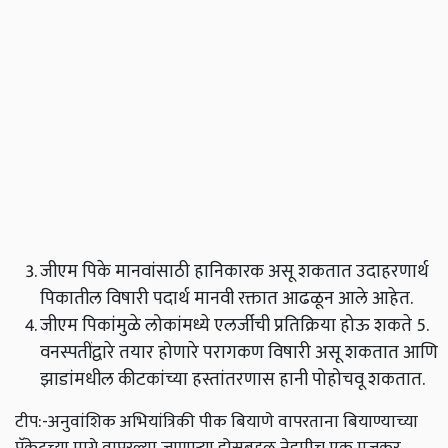
जीएम पिके मानवांसाठी हानिकारक असू शकतात उदाहरणार्थ
पिकातील विषारी पदार्थ मानवी रक्तात आढळून आले आहेत.
जीएम पिकांमुळे लोकांमध्ये एलर्जीची प्रतिक्रिया होऊ शकते 5.
वनस्पतींद्वारे तयार होणारे परागकण विषारी असू शकतात आणि
झाडांमधील कीटकांच्या हस्तांतरणास हानी पोहोचवू शकतात.
टीप:-अनुवांशिक अभियांत्रिकी पीक बियाणे वापरताना बियाण्याच्या
पॅकेटच्या मागे वापरल्या जाणार्‍या डोसबद्दल नेहमीच एक मजकूर