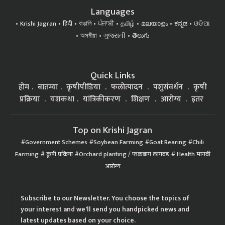
Languages
Krishi Jagran
हिंदी
বাঙালি
ਪੰਜਾਬੀ
தமிழ்
മലയാളം
ಕನ್ನಡ
ଓଡିଆ
অসমীয়া
ગુજરાતી
తెలుగు
Quick Links
होम
बातम्या
कृषीपीडिया
फलोत्पादन
पशुसंवर्धन
कृषी
प्रक्रिया
यशकथा
यांत्रिकीकरण
शिक्षण
आरोग्य
इतर
Top on Krishi Jagran
Government Schemes
Soybean Farming
Goat Rearing
Chili
Farming
कृषी प्रक्रिया
Orchard planting / फळबाग लागवड
Health मानवी
आरोग्य
Subscribe to our Newsletter. You choose the topics of
your interest and we'll send you handpicked news and
latest updates based on your choice.