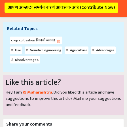
आपण आम्हाला समर्थन करणे आवश्यक आहे (Contribute Now)
Related Topics
crop cultivation पिकाची लागवड
Use
Genetic Engineering
Agriculture
Advantages
Disadvantages.
Like this article?
Hey! I am
KJ Maharashtra
. Did you liked this article and have
suggestions to improve this article?
Mail
me your suggestions
and feedback.
Share your comments