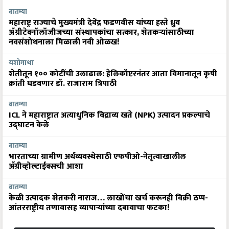
बातम्या
महाराष्ट्र राज्याचे मुख्यमंत्री देवेंद्र फडणवीस यांच्या हस्ते ध्रुव
ॲग्रीटेक्नॉलॉजीजच्या संस्थापकांचा सत्कार, शेतकऱ्यांसाठीच्या
नवसंशोधनाला मिळाली नवी ओळख!
यशोगाथा
शेतीतून १०० कोटींची उलाढाल: हेलिकॉप्टरनंतर आता विमानातून कृषी
क्रांती घडवणार डॉ. राजाराम त्रिपाठी
बातम्या
ICL ने महाराष्ट्रात अत्याधुनिक विद्राव्य खते (NPK) उत्पादन प्रकल्पाचे
उद्घाटन केले
बातम्या
भारताच्या ग्रामीण अर्थव्यवस्थेसाठी एफपीओ-नेतृत्वाखालील
अ‍ॅग्रीव्होल्टाईक्सची आशा
बातम्या
केळी उत्पादक शेतकरी नाराज… लाखोंचा खर्च करूनही विक्री ठप्प-
आंतरराष्ट्रीय तणावासह व्यापाऱ्यांच्या दबावाचा फटका!
More News