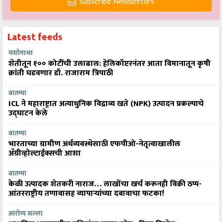
Subscribe Newsletters
Latest feeds
यशोगाथा
शेतीतून १०० कोटींची उलाढाल: हेलिकॉप्टरनंतर आता विमानातून कृषी
क्रांती घडवणार डॉ. राजाराम त्रिपाठी
बातम्या
ICL ने महाराष्ट्रात अत्याधुनिक विद्राव्य खते (NPK) उत्पादन प्रकल्पाचे
उद्घाटन केले
बातम्या
भारताच्या ग्रामीण अर्थव्यवस्थेसाठी एफपीओ-नेतृत्वाखालील
अ‍ॅग्रीव्होल्टाईक्सची आशा
बातम्या
केळी उत्पादक शेतकरी नाराज… लाखोंचा खर्च करूनही विक्री ठप्प-
आंतरराष्ट्रीय तणावासह व्यापाऱ्यांच्या दबावाचा फटका!
आरोग्य सल्ला