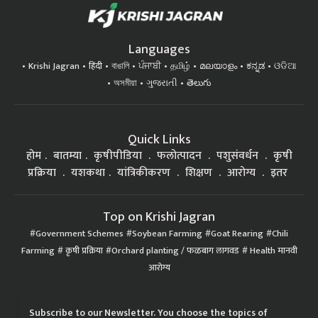
Languages
Krishi Jagran
हिंदी
বাঙালি
ਪੰਜਾਬੀ
தமிழ்
മലയാളം
ಕನ್ನಡ
ଓଡିଆ
অসমীয়া
ગુજરાતી
తెలుగు
Quick Links
होम
बातम्या
कृषीपीडिया
फलोत्पादन
पशुसंवर्धन
कृषी
प्रक्रिया
यशकथा
यांत्रिकीकरण
शिक्षण
आरोग्य
इतर
Top on Krishi Jagran
Government Schemes
Soybean Farming
Goat Rearing
Chili
Farming
कृषी प्रक्रिया
Orchard planting / फळबाग लागवड
Health मानवी
आरोग्य
Subscribe to our Newsletter. You choose the topics of