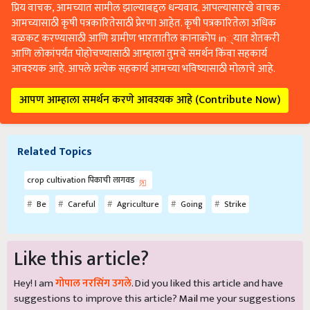
प्रिय वाचक, आमच्यात सामील झाल्याबद्दल धन्यवाद. आपल्यासारखे वाचक
आमच्यासाठी कृषी पत्रकारितेसाठी प्रेरणा आहेत. कृषी पत्रकारितेला अधिक
बळकट करण्यासाठी आणि ग्रामीण भारतातील कानाकोप in्यात शेतकरी
आणि लोकांपर्यंत पोहोचण्यासाठी आम्हाला तुमचे समर्थन किंवा सहकार्य
आवश्यक आहे. आपले प्रत्येक सहकार्य आमच्या भविष्यासाठी मोलाचे आहे.
आपण आम्हाला समर्थन करणे आवश्यक आहे (Contribute Now)
Related Topics
crop cultivation पिकाची लागवड
Be
Careful
Agriculture
Going
Strike
Like this article?
Hey! I am
गोपाल नरसिंग उगले
. Did you liked this article and have
suggestions to improve this article?
Mail
me your suggestions