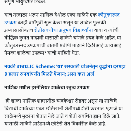
संपूर्ण आयुष्यभर टिकते.
याच तत्त्वाला धरून नाशिक येथील एका शाळेने एक
कौतुकास्पद
उपक्रम
काही वर्षांपूर्वी सुरू केला असून या शाळेत पुस्तकी
अभ्यासासोबतच
शेतीसंबंधीचा अनुभव विद्यार्थ्यांना
यावा व त्यांची
बौद्धिक कुवत वाढावी यासाठी शाळेने चांगले प्रयत्न केले आहेत. या
कौतुकास्पद उपक्रमाची बातमी एबीपी माझाने दिली आहे.काय आहे
नेमका शाळेचा उपक्रम? याची माहिती घेऊ.
नक्की
वाचा
:LIC Scheme: '
या
'
सरकारी
योजनेतुन
वृद्धांना
दरमहा
9
हजार
रुपयांपर्यंत
मिळते
पेन्शन
;
असा
करा
अर्ज
नाशिक
मधील
इस्पेलियर
शाळेचा
स्तुत्य
उपक्रम
ही शाळा नाशिक शहरातील त्र्यंबकेश्वर रोडवर असून या शाळेचे
विद्यार्थी शाळेच्या एका छोटेखानी शेतीमध्ये शेती करतात. म्हणजे या
शाळेमध्ये मुलांना शेतात नेले जाते व शेती संबंधित ज्ञान दिले जाते.
यासाठी शाळेने ग्राउंडमध्ये छोटेसे शेत विकसित केले आहे.