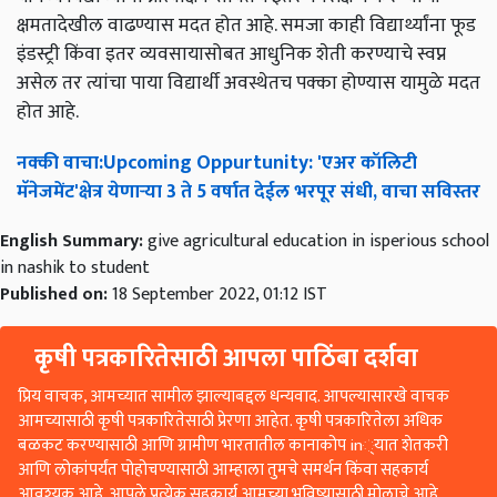
क्षमतादेखील वाढण्यास मदत होत आहे. समजा काही विद्यार्थ्यांना फूड
इंडस्ट्री किंवा इतर व्यवसायासोबत आधुनिक शेती करण्याचे स्वप्न
असेल तर त्यांचा पाया विद्यार्थी अवस्थेतच पक्का होण्यास यामुळे मदत
होत आहे.
नक्की
वाचा
:Upcoming Oppurtunity: '
एअर
कॉलिटी
मॅनेजमेंट
'
क्षेत्र
येणाऱ्या
3
ते
5
वर्षात
देईल
भरपूर
संधी
,
वाचा
सविस्तर
English Summary:
give agricultural education in isperious school
in nashik to student
Published on:
18 September 2022, 01:12 IST
कृषी पत्रकारितेसाठी आपला पाठिंबा दर्शवा
प्रिय वाचक, आमच्यात सामील झाल्याबद्दल धन्यवाद. आपल्यासारखे वाचक
आमच्यासाठी कृषी पत्रकारितेसाठी प्रेरणा आहेत. कृषी पत्रकारितेला अधिक
बळकट करण्यासाठी आणि ग्रामीण भारतातील कानाकोप in्यात शेतकरी
आणि लोकांपर्यंत पोहोचण्यासाठी आम्हाला तुमचे समर्थन किंवा सहकार्य
आवश्यक आहे. आपले प्रत्येक सहकार्य आमच्या भविष्यासाठी मोलाचे आहे.