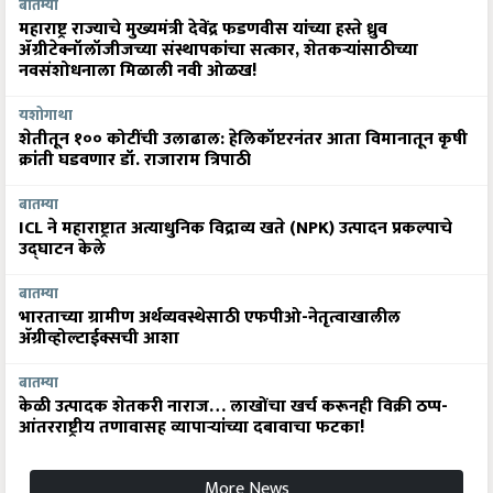
बातम्या
महाराष्ट्र राज्याचे मुख्यमंत्री देवेंद्र फडणवीस यांच्या हस्ते ध्रुव
ॲग्रीटेक्नॉलॉजीजच्या संस्थापकांचा सत्कार, शेतकऱ्यांसाठीच्या
नवसंशोधनाला मिळाली नवी ओळख!
यशोगाथा
शेतीतून १०० कोटींची उलाढाल: हेलिकॉप्टरनंतर आता विमानातून कृषी
क्रांती घडवणार डॉ. राजाराम त्रिपाठी
बातम्या
ICL ने महाराष्ट्रात अत्याधुनिक विद्राव्य खते (NPK) उत्पादन प्रकल्पाचे
उद्घाटन केले
बातम्या
भारताच्या ग्रामीण अर्थव्यवस्थेसाठी एफपीओ-नेतृत्वाखालील
अ‍ॅग्रीव्होल्टाईक्सची आशा
बातम्या
केळी उत्पादक शेतकरी नाराज… लाखोंचा खर्च करूनही विक्री ठप्प-
आंतरराष्ट्रीय तणावासह व्यापाऱ्यांच्या दबावाचा फटका!
More News