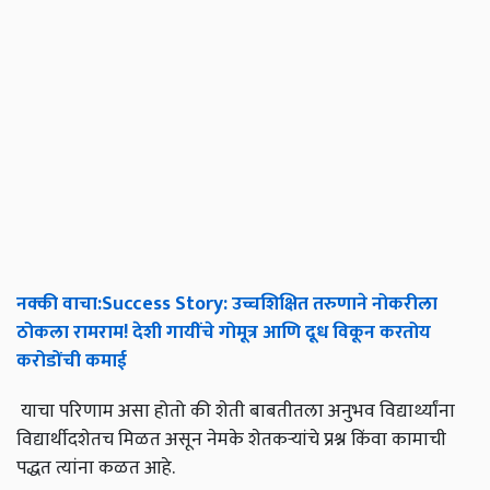
नक्की
वाचा
:Success Story:
उच्चशिक्षित
तरुणाने
नोकरीला
ठोकला
रामराम
!
देशी
गायींचे
गोमूत्र
आणि
दूध
विकून
करतोय
करोडोंची
कमाई
याचा परिणाम असा होतो की शेती बाबतीतला अनुभव विद्यार्थ्यांना
विद्यार्थीदशेतच मिळत असून नेमके शेतकऱ्यांचे प्रश्न किंवा कामाची
पद्धत त्यांना कळत आहे.