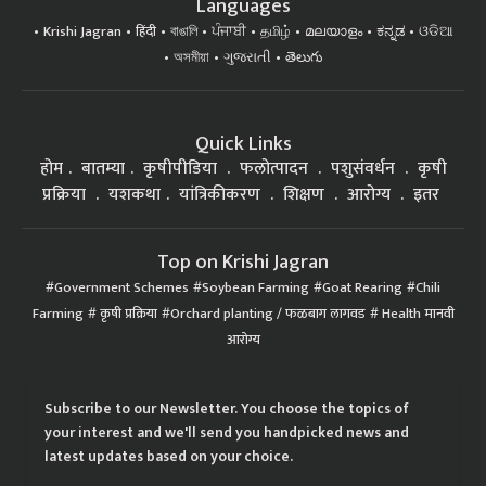
Languages
Krishi Jagran
हिंदी
বাঙালি
ਪੰਜਾਬੀ
தமிழ்
മലയാളം
ಕನ್ನಡ
ଓଡିଆ
অসমীয়া
ગુજરાતી
తెలుగు
Quick Links
होम
बातम्या
कृषीपीडिया
फलोत्पादन
पशुसंवर्धन
कृषी
प्रक्रिया
यशकथा
यांत्रिकीकरण
शिक्षण
आरोग्य
इतर
Top on Krishi Jagran
Government Schemes
Soybean Farming
Goat Rearing
Chili
Farming
कृषी प्रक्रिया
Orchard planting / फळबाग लागवड
Health मानवी
आरोग्य
Subscribe to our Newsletter. You choose the topics of
your interest and we'll send you handpicked news and
latest updates based on your choice.