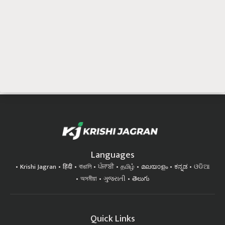
Languages
Krishi Jagran
हिंदी
বাঙালি
ਪੰਜਾਬੀ
தமிழ்
മലയാളം
ಕನ್ನಡ
ଓଡିଆ
অসমীয়া
ગુજરાતી
తెలుగు
Quick Links