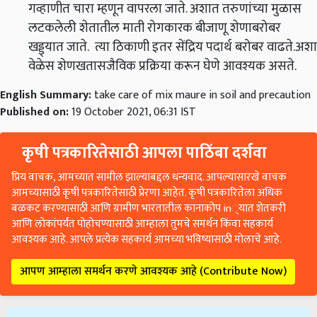
गव्हाणीत चारा म्हणून वापरला जाते. अशात तरुणांच्या मुळास
लटकलेली शेतातील माती रोगकारक बीजाणू शेणाबरोबर
खड्ड्यात जाते. त्या ठिकाणी इतर सेंद्रिय पदार्थ बरोबर वाढते.अशा
वेळेस शेणखतासजैविक प्रक्रिया करून घेणे आवश्यक असते.
English Summary:
take care of mix maure in soil and precaution
Published on:
19 October 2021, 06:31 IST
कृषी पत्रकारितेसाठी आपला पाठिंबा दर्शवा
प्रिय वाचक, आमच्यात सामील झाल्याबद्दल धन्यवाद. आपल्यासारखे वाचक
आमच्यासाठी कृषी पत्रकारितेसाठी प्रेरणा आहेत. कृषी पत्रकारितेला अधिक
बळकट करण्यासाठी आणि ग्रामीण भारतातील कानाकोप in्यात शेतकरी
आणि लोकांपर्यंत पोहोचण्यासाठी आम्हाला तुमचे समर्थन किंवा सहकार्य
आवश्यक आहे. आपले प्रत्येक सहकार्य आमच्या भविष्यासाठी मोलाचे आहे.
आपण आम्हाला समर्थन करणे आवश्यक आहे (Contribute Now)