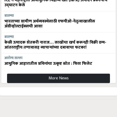
ICL ने महाराष्ट्रात अत्याधुनिक विद्राव्य खते (NPK) उत्पादन प्रकल्पाचे
उद्घाटन केले
बातम्या
भारताच्या ग्रामीण अर्थव्यवस्थेसाठी एफपीओ-नेतृत्वाखालील
अ‍ॅग्रीव्होल्टाईक्सची आशा
बातम्या
केळी उत्पादक शेतकरी नाराज… लाखोंचा खर्च करूनही विक्री ठप्प-
आंतरराष्ट्रीय तणावासह व्यापाऱ्यांच्या दबावाचा फटका!
आरोग्य सल्ला
आधुनिक आहारातील प्रथिनांचा उत्कृष्ट स्रोत : फिश फिलेट
More News