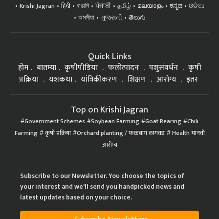
Krishi Jagran
हिंदी
বাঙালি
ਪੰਜਾਬੀ
தமிழ்
മലയാളം
ಕನ್ನಡ
ଓଡିଆ
অসমীয়া
ગુજરાતી
తెలుగు
Quick Links
होम
बातम्या
कृषीपीडिया
फलोत्पादन
पशुसंवर्धन
कृषी
प्रक्रिया
यशकथा
यांत्रिकीकरण
शिक्षण
आरोग्य
इतर
Top on Krishi Jagran
Government Schemes
Soybean Farming
Goat Rearing
Chili
Farming
कृषी प्रक्रिया
Orchard planting / फळबाग लागवड
Health मानवी
आरोग्य
Subscribe to our Newsletter. You choose the topics of
your interest and we'll send you handpicked news and
latest updates based on your choice.