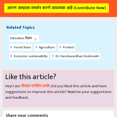
आपण आम्हाला समर्थन करणे आवश्यक आहे (Contribute Now)
Related Topics
Education शिक्षण
Forest base
Agriculture
Product
Economic sustainability
Dr. Harshavardhan Deshmukh
Like this article?
Hey! I am
गोपाल नरसिंग उगले
. Did you liked this article and have
suggestions to improve this article?
Mail
me your suggestions
and feedback.
Share your comments