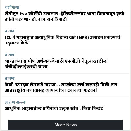
यशोगाथा
शेतीतून १०० कोटींची उलाढाल: हेलिकॉप्टरनंतर आता विमानातून कृषी
क्रांती घडवणार डॉ. राजाराम त्रिपाठी
बातम्या
ICL ने महाराष्ट्रात अत्याधुनिक विद्राव्य खते (NPK) उत्पादन प्रकल्पाचे
उद्घाटन केले
बातम्या
भारताच्या ग्रामीण अर्थव्यवस्थेसाठी एफपीओ-नेतृत्वाखालील
अ‍ॅग्रीव्होल्टाईक्सची आशा
बातम्या
केळी उत्पादक शेतकरी नाराज… लाखोंचा खर्च करूनही विक्री ठप्प-
आंतरराष्ट्रीय तणावासह व्यापाऱ्यांच्या दबावाचा फटका!
आरोग्य सल्ला
आधुनिक आहारातील प्रथिनांचा उत्कृष्ट स्रोत : फिश फिलेट
More News