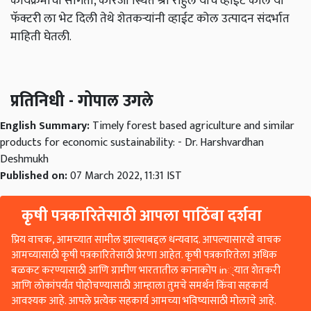
कार्यक्रमाची सांगता, कारंजा स्थित श्री राहुल यांचे व्हाईट कोल या
फॅक्टरी ला भेट दिली तेथे शेतकऱ्यांनी व्हाईट कोल उत्पादन संदर्भात
माहिती घेतली
.
प्रतिनिधी - गोपाल उगले
English Summary:
Timely forest based agriculture and similar
products for economic sustainability: - Dr. Harshvardhan
Deshmukh
Published on:
07 March 2022, 11:31 IST
कृषी पत्रकारितेसाठी आपला पाठिंबा दर्शवा
प्रिय वाचक, आमच्यात सामील झाल्याबद्दल धन्यवाद. आपल्यासारखे वाचक
आमच्यासाठी कृषी पत्रकारितेसाठी प्रेरणा आहेत. कृषी पत्रकारितेला अधिक
बळकट करण्यासाठी आणि ग्रामीण भारतातील कानाकोप in्यात शेतकरी
आणि लोकांपर्यंत पोहोचण्यासाठी आम्हाला तुमचे समर्थन किंवा सहकार्य
आवश्यक आहे. आपले प्रत्येक सहकार्य आमच्या भविष्यासाठी मोलाचे आहे.