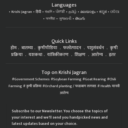
Languages
Krishi Jagran
हिंदी
বাঙালি
ਪੰਜਾਬੀ
தமிழ்
മലയാളം
ಕನ್ನಡ
ଓଡିଆ
অসমীয়া
ગુજરાતી
తెలుగు
Quick Links
होम
बातम्या
कृषीपीडिया
फलोत्पादन
पशुसंवर्धन
कृषी
प्रक्रिया
यशकथा
यांत्रिकीकरण
शिक्षण
आरोग्य
इतर
Top on Krishi Jagran
Government Schemes
Soybean Farming
Goat Rearing
Chili
Farming
कृषी प्रक्रिया
Orchard planting / फळबाग लागवड
Health मानवी
आरोग्य
Subscribe to our Newsletter. You choose the topics of
your interest and we'll send you handpicked news and
latest updates based on your choice.