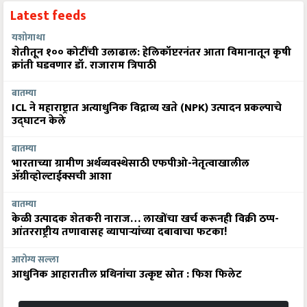
Latest feeds
यशोगाथा
शेतीतून १०० कोटींची उलाढाल: हेलिकॉप्टरनंतर आता विमानातून कृषी
क्रांती घडवणार डॉ. राजाराम त्रिपाठी
बातम्या
ICL ने महाराष्ट्रात अत्याधुनिक विद्राव्य खते (NPK) उत्पादन प्रकल्पाचे
उद्घाटन केले
बातम्या
भारताच्या ग्रामीण अर्थव्यवस्थेसाठी एफपीओ-नेतृत्वाखालील
अ‍ॅग्रीव्होल्टाईक्सची आशा
बातम्या
केळी उत्पादक शेतकरी नाराज… लाखोंचा खर्च करूनही विक्री ठप्प-
आंतरराष्ट्रीय तणावासह व्यापाऱ्यांच्या दबावाचा फटका!
आरोग्य सल्ला
आधुनिक आहारातील प्रथिनांचा उत्कृष्ट स्रोत : फिश फिलेट