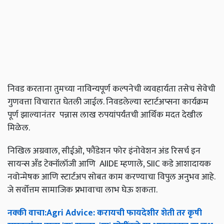
निवड करताना तुमच्या नाविन्यपूर्ण कल्पनेची व्यवहार्यता तसेच सेवेची
गुणवत्ता विचारात घेतली जाईल. निवडलेल्या स्टार्टअप्सना कार्यक्रम
पूर्ण झाल्यानंतर पन्नास लाख रुपयांपर्यंतची आर्थिक मदत देखील
मिळेल.
निखिल अग्रवाल, सीईओ, फौंडेशन फोर इंनोवेशन अंड रिसर्च इन
सायन्स अँड टेक्नॉलॉजी आणि AIIDE म्हणाले, SIIC कडे आशादायक
नवोन्मेषक आणि स्टार्टअप सोबत काम करण्याचा विपुल अनुभव आहे.
जे सर्वोत्तम सामाजिक प्रभावाचा लाभ घेऊ शकता.
नक्की
वाचा
:Agri Advice:
करायची
फायदेशीर
शेती
तर
कृषी