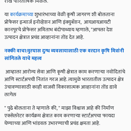
रोख पारितोषिक मिळेल.
या
कार्यक्रमाच्या
शुभारंभाच्या वेळी कृषी जागरण शी बोलताना
प्रोफेसर इन्चार्ज इनोव्हेशन आणि इंक्युबॅशन, आयआयआयटी
कानपूरचे प्रोफेसर अमिताभ बंदोपाध्याय म्हणाले, "आपला देश
उत्पादन क्षेत्रात प्रचंड आव्हानांना तोंड देत आहे.
नक्की
वाचा
:
मुरघास
दुग्ध
व्यवसायासाठी
एक
वरदान
कृषि
मित्रांनी
सांगितले
याचे
महत्त्व
आम्हाला आरोग्य सेवा आणि कृषी क्षेत्रात काम करणार्‍या नवोदितांचे
आणि स्टार्टअपची नितांत गरज आहे. त्यामुळे भारतातील उत्पादन क्षेत्र
उंचावण्यासाठी काही वाजवी विकासात्मक आव्हानांना तोंड द्यावे
लागेल
" पुढे बोलताना ते म्हणाले की, " माझा विश्वास आहे की निर्माण
एक्सेलरेटर कार्यक्रम क्षेत्रात काम करणाऱ्या स्टार्टअपचा फायदा
घेण्याच्या आणि भांडवल उभारण्याची प्रचंड क्षमता आहे.