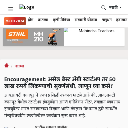
मराठी
होम
बातम्या
कृषीपीडिया
सरकारी योजना
पशुधन
हवामान
MFOI 2024
बातम्या
Encouragement: असेल बेस्ट ॲग्री स्टार्टअप तर 50
लाख रुपये जिंकण्याची सुवर्णसंधी, जाणून घ्या कसे?
आयआयटी कानपूर ने एका प्रसिद्धीपत्रकात म्हटले आहे की, आयआयटी
कानपूर येथील स्टार्टअप इंक्युबॅशन आणि एनोवेशन सेंटर, तंत्रज्ञान व्यवसाय
इन्क्युबेटर भारत सरकारच्या विज्ञान आणि तंत्रज्ञान विभागात द्वारे समर्थीत
मॅन्युफॅक्चरिंग एक्सीलरेटर कार्यक्रम सुरू करत आहे.
पाटील रत्नाकर अशोक