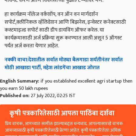
नेविगेट करणे आणि विकासाच्या पुढील टप्प्यावर नेणे.
हा कार्यक्रम नॉलेज वर्कशॉप, वन ऑन वन मार्गदर्शन
सपोर्ट,क्लीनिकल व्हॅलिडेशन आणि बिझनेस, इन्वेस्टर कनेक्टसाठी
कस्टमाइज्ड सपोर्ट साठी डीप डायविंग ऑफर करेल. या
कार्यक्रमासाठी अर्ज प्रक्रिया सुरू करण्यात आली असून 5 ऑगस्ट
पर्यंत अर्ज करता येणार आहेत.
नक्की
वाचा
:
देशातील
सर्वात
मोठ्या
बैलगाडा
शर्यतीनंतर
सर्वात
मोठी
आखाडा
पार्टी
,
महेश
लांडगेंचा
आखाड
जोरात
English Summary:
if you established excellent agri startup then
you earn 50 lakh rupees
Published on:
27 July 2022, 02:25 IST
कृषी पत्रकारितेसाठी आपला पाठिंबा दर्शवा
प्रिय वाचक, आमच्यात सामील झाल्याबद्दल धन्यवाद. आपल्यासारखे वाचक
आमच्यासाठी कृषी पत्रकारितेसाठी प्रेरणा आहेत. कृषी पत्रकारितेला अधिक