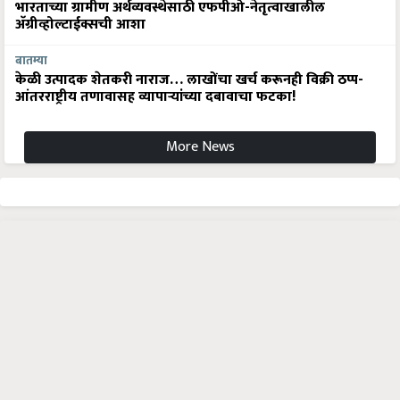
भारताच्या ग्रामीण अर्थव्यवस्थेसाठी एफपीओ-नेतृत्वाखालील
अ‍ॅग्रीव्होल्टाईक्सची आशा
बातम्या
केळी उत्पादक शेतकरी नाराज… लाखोंचा खर्च करूनही विक्री ठप्प-
आंतरराष्ट्रीय तणावासह व्यापाऱ्यांच्या दबावाचा फटका!
More News