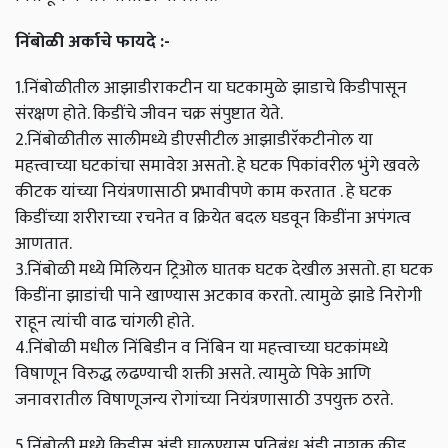
निंबोळी अर्काचे फायदे :-
1.निंबोळीतील आझाडीराकटीन या घटकामुळे झाडाचे किडीपासून
संरक्षण होते. किडींचे जीवन चक्र संपुष्टात येते.
2.निंबोळीतील सालीमध्ये डीएसीटील आझाडीरॅकटीनोल या
महत्त्वाच्या घटकांचा समावेश असतो. हे घटक पिकांवरील भुंगे खवले
कीटक यांच्या नियंत्रणासाठी प्रभावीपणे काम करतात . हे घटक
किडींच्या शरीराच्या रचनेत व क्रियेत बदल घडवून किडींना अपंगत्व
आणतात.
3.निंबोळी मध्ये मिलियन ट्रिओल घातक घटक देखील असतो. हा घटक
किडींना झाडांची पाने खाण्यास अटकाव करतो. त्यामुळे झाडे निरोगी
राहून त्यांची वाढ चांगली होते.
4.निंबोळी मधील निंबिडीन व निंबिन या महत्त्वाच्या घटकांमध्ये
विषाणून विरुद्ध लढण्याची शक्ती असते. त्यामुळे पिके आणि
जनावरातील विषाणूजन्य रोगांच्या नियंत्रणासाठी उपयुक्त ठरते.
5.निंबोळी मध्ये किडीस अंडी घालण्यास प्रतिबंध अंडी नाशक कीड