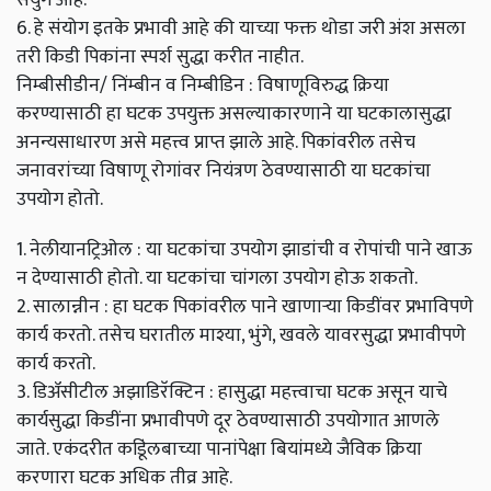
6. हे संयोग इतके प्रभावी आहे की याच्या फक्त थोडा जरी अंश असला
तरी किडी पिकांना स्पर्श सुद्धा करीत नाहीत.
निम्बीसीडीन/ निंम्बीन व निम्बीडिन : विषाणूविरुद्ध क्रिया
करण्यासाठी हा घटक उपयुक्त असल्याकारणाने या घटकालासुद्धा
अनन्यसाधारण असे महत्त्व प्राप्त झाले आहे. पिकांवरील तसेच
जनावरांच्या विषाणू रोगांवर नियंत्रण ठेवण्यासाठी या घटकांचा
उपयोग होतो.
1. नेलीयानट्रिओल : या घटकांचा उपयोग झाडांची व रोपांची पाने खाऊ
न देण्यासाठी होतो. या घटकांचा चांगला उपयोग होऊ शकतो.
2. सालान्नीन : हा घटक पिकांवरील पाने खाणार्‍या किडींवर प्रभाविपणे
कार्य करतो. तसेच घरातील माश्या, भुंगे, खवले यावरसुद्धा प्रभावीपणे
कार्य करतो.
3. डिॲसीटील अझाडिरॅक्टिन : हासुद्धा महत्त्वाचा घटक असून याचे
कार्यसुद्धा किडींना प्रभावीपणे दूर ठेवण्यासाठी उपयोगात आणले
जाते. एकंदरीत कडूिंलबाच्या पानांपेक्षा बियांमध्ये जैविक क्रिया
करणारा घटक अधिक तीव्र आहे.