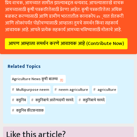
प्रिय वाचक, आमच्यात सामील झाल्याबद्दल धन्यवाद. आपल्यासारखे वाचक
आमच्यासाठी कृषी पत्रकारितेसाठी प्रेरणा आहेत. कृषी पत्रकारितेला अधिक
बळकट करण्यासाठी आणि ग्रामीण भारतातील कानाकोप in्यात शेतकरी
आणि लोकांपर्यंत पोहोचण्यासाठी आम्हाला तुमचे समर्थन किंवा सहकार्य
आवश्यक आहे. आपले प्रत्येक सहकार्य आमच्या भविष्यासाठी मोलाचे आहे.
आपण आम्हाला समर्थन करणे आवश्यक आहे (Contribute Now)
Related Topics
Agriculture News कृषी बातम्या
Multipurpose neem
neem agriculture
agriculture
कडुनिंब
कडुनिंबाचे आरोग्यदायी फायदे
कडुनिंबाचे फायदे
कडुनिंब कीटकनाशक
Like this article?