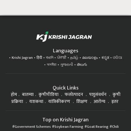
Languages
Krishi Jagran
हिंदी
বাঙালি
ਪੰਜਾਬੀ
தமிழ்
മലയാളം
ಕನ್ನಡ
ଓଡିଆ
অসমীয়া
ગુજરાતી
తెలుగు
Quick Links
होम
बातम्या
कृषीपीडिया
फलोत्पादन
पशुसंवर्धन
कृषी
प्रक्रिया
यशकथा
यांत्रिकीकरण
शिक्षण
आरोग्य
इतर
Top on Krishi Jagran
Government Schemes
Soybean Farming
Goat Rearing
Chili