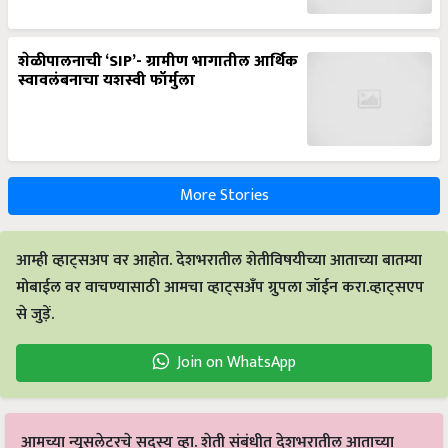
शेळीपालनाची ‘SIP’- ग्रामीण भागातील आर्थिक
स्वावलंबनाचा यशस्वी फॉर्मुला
More Stories
आम्ही व्हाट्सअप वर आहोत. देशभरातील शेतीविषयीच्या आताच्या बातम्या
मोबाईल वर वाचण्यासाठी आमचा व्हाट्सअँप ग्रुपला जॉईन करा.व्हाट्सएप
से जुड़ें.
Join on WhatsApp
आमच्या न्यूसलेटरचे सदस्य व्हा. शेती संबंधीत देशभरातील आताच्या