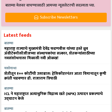
बातम्या मेलवर वाचण्यासाठी आमच्या न्यूसलेटरची सदस्यता घ्या.
Subscribe Newsletters
Latest feeds
बातम्या
महाराष्ट्र राज्याचे मुख्यमंत्री देवेंद्र फडणवीस यांच्या हस्ते ध्रुव
ॲग्रीटेक्नॉलॉजीजच्या संस्थापकांचा सत्कार, शेतकऱ्यांसाठीच्या
नवसंशोधनाला मिळाली नवी ओळख!
यशोगाथा
शेतीतून १०० कोटींची उलाढाल: हेलिकॉप्टरनंतर आता विमानातून कृषी
क्रांती घडवणार डॉ. राजाराम त्रिपाठी
बातम्या
ICL ने महाराष्ट्रात अत्याधुनिक विद्राव्य खते (NPK) उत्पादन प्रकल्पाचे
उद्घाटन केले
बातम्या