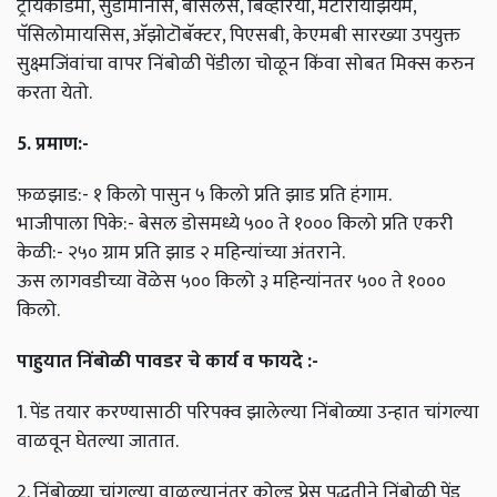
ट्रायकोडर्मा, सुडोमोनास, बॅसिलस, बिव्हेरिया, मेटारायझियम,
पॅसिलोमायसिस, अ‍ॅझोटॊबॅक्टर, पिएसबी, केएमबी सारख्या उपयुक्त
सुक्ष्मजिंवांचा वापर निंबोळी पेंडीला चोळून किंवा सोबत मिक्स करुन
करता येतो.
5. प्रमाण:-
फ़ळझाड:- १ किलो पासुन ५ किलो प्रति झाड प्रति हंगाम.
भाजीपाला पिके:- बेसल डोसमध्ये ५०० ते १००० किलो प्रति एकरी
केळी:- २५० ग्राम प्रति झाड २ महिन्यांच्या अंतराने.
ऊस लागवडीच्या वॆळेस ५०० किलो ३ महिन्यांनतर ५०० ते १०००
किलो.
पाहुयात निंबोळी पावडर चे कार्य व फायदे :-
1. पेंड तयार करण्यासाठी परिपक्व झालेल्या निंबोळ्या उन्हात चांगल्या
वाळवून घेतल्या जातात.
2. निंबोळ्या चांगल्या वाळल्यानंतर कोल्ड प्रेस पद्धतीने निंबोळी पेंड