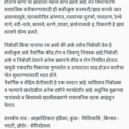
हीताचे म्हणा या झाडाला महत्त्व प्राप्त झाले आहे. वन विभागातर्फे
सामाजिक वनीकरणासाठी ही सर्वोत्कृष्ट वनस्पती/झाड मानले जात
असल्यामुळे, घरासमोरील अंगणात, रस्त्यांच्या दुतर्फा, गावठाण, रेल्वे
मार्ग, नदी-नाले, कालवे, धरणे, शाळा, प्रार्थनास्थळे इ. ठिकाणी हे झाड
लावणे योग्य असते.
निंबोळी किंवा पानांचा रस असो की अर्क तसेच निंबोळी तेल हे
सर्वोत्कृष्ट असे नैसर्गिक कीड,रोग व जिवाणु नियंत्रक आहे.निंबोळी
अर्क व निंबोळी तेलाने अनेक प्रकारचे कीड व रोग नियंत्रित होतात.
यामुळे एकंदरीत पिकांच्या गुणवत्तेत व उत्पादनात वाढ होऊन मातीचा
पोत सुधारण्यासाठी मदत होते.
नैसर्गिक व सेंद्रिय शेतीसाठी हे एक वरदान आहे. याशिवाय निंबोळ्या
व पाल्याचे खतदेखील अनेक दृष्टीने फायदेशीर आहे. कडूनिंब वृक्षाच्या
पानांमध्ये व बियांमध्ये खालीलप्रमाणे रासायनिक घटक आढळून
येतात.
शास्त्रीय नाव :-आझादिरेकटा इंडिका, कुळ:- मिलियासि , किंग्डम:-
प्लांटी, ऑर्डर:- सेपिंनडेलस.