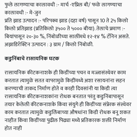
फुले लागण्याचा कालावधी :- मार्च -एप्रिल बी/ फळे लागण्याचा
कालावधी :- मे-जुन
प्रति झाड उत्पादन :- परिपक्व झाड (दहा वर्ष) पासून 10 ते 2५ किलो
किलो प्रतिझाड (प्रतिकिलो ३५०० ते ५००० बीया). तेलाचे प्रमाण :-
बियांपासून २०-३० %, निंबोळीच्या सालींमधे १२-१४ % टॅनिन असते.
अझाडिरॅक्टिन उत्पादन : ३ ग्राम / किलो निंबोळी.
कडुनिंबाचे रासायनिक घटक
रासायनिक कीटकनाशके ही किडींच्या पचन व मज्जासंस्थेवर काम
करतात त्यामुळे सतत वापरामुळे किडींमध्ये अशा रसायनांना सहन
करण्याची ताकद निर्माण होते व काही दिवसांनी या किडी त्या
रासायनिक कीटकनाशकांना रोधक बनतात परंतु कडुनिंबापासून
तयार केलेली कीटकनाशके किंवा संयुगे ही किडींच्या संप्रेरक संस्थेवर
काम करतात त्यामुळे कडुलिंबाच्या औषधांना किडी रोधक बनू शकत
नाहीत किंवा किडींच्या पुढील पिढ्या मध्ये प्रतिकारक शक्ती निर्माण
होत नाही