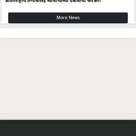
आंतरराष्ट्रीय तणावासह व्यापाऱ्यांच्या दबावाचा फटका!
More News