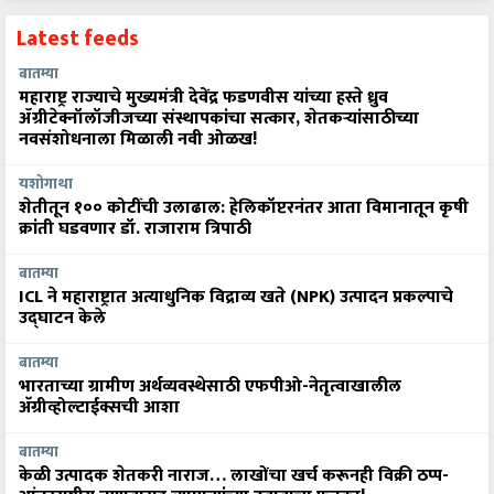
Latest feeds
बातम्या
महाराष्ट्र राज्याचे मुख्यमंत्री देवेंद्र फडणवीस यांच्या हस्ते ध्रुव
ॲग्रीटेक्नॉलॉजीजच्या संस्थापकांचा सत्कार, शेतकऱ्यांसाठीच्या
नवसंशोधनाला मिळाली नवी ओळख!
यशोगाथा
शेतीतून १०० कोटींची उलाढाल: हेलिकॉप्टरनंतर आता विमानातून कृषी
क्रांती घडवणार डॉ. राजाराम त्रिपाठी
बातम्या
ICL ने महाराष्ट्रात अत्याधुनिक विद्राव्य खते (NPK) उत्पादन प्रकल्पाचे
उद्घाटन केले
बातम्या
भारताच्या ग्रामीण अर्थव्यवस्थेसाठी एफपीओ-नेतृत्वाखालील
अ‍ॅग्रीव्होल्टाईक्सची आशा
बातम्या
केळी उत्पादक शेतकरी नाराज… लाखोंचा खर्च करूनही विक्री ठप्प-