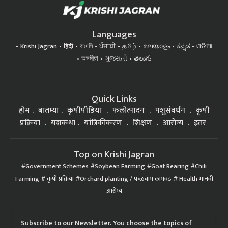
Languages
Krishi Jagran
हिंदी
বাঙালি
ਪੰਜਾਬੀ
தமிழ்
മലയാളം
ಕನ್ನಡ
ଓଡିଆ
অসমীয়া
ગુજરાતી
తెలుగు
Quick Links
होम
बातम्या
कृषीपीडिया
फलोत्पादन
पशुसंवर्धन
कृषी
प्रक्रिया
यशकथा
यांत्रिकीकरण
शिक्षण
आरोग्य
इतर
Top on Krishi Jagran
Government Schemes
Soybean Farming
Goat Rearing
Chili
Farming
कृषी प्रक्रिया
Orchard planting / फळबाग लागवड
Health मानवी
आरोग्य
Subscribe to our Newsletter. You choose the topics of