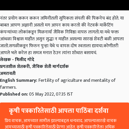
नंतर प्रयोग करून करून जमिनीतली सुपिकता संपली की पिकनेच बंद होते. या
बाबत आपण अज्ञानी असतो मग आपन काय करतो की नेटवर्क मार्केटिंग
कंपन्यांच्या लोकांकडून मिळनार्या जैविक निविष्ठा वापरु लागतो.या मधे फक्त
आंधळा विश्वास माहीत असुन सुद्धा न माहीत असल्या सारखं शेवटी बळी आपला
जातो.सगळीकडून फिरुन पुन्हा येथे च वापस दोष स्वताला द्यायचा.कोणीतरी
आपले भले करेल हा समज मनात ठेउन त्यांना शोधात बसायचं.
लेखक - मिलीद गोदे
प्रगतशील शेतकरी, जैविक शेती मार्गदर्शक
अमरावती
English Summary:
Fertility of agriculture and mentality of
farmers.
Published on:
05 May 2022, 07:35 IST
कृषी पत्रकारितेसाठी आपला पाठिंबा दर्शवा
प्रिय वाचक, आमच्यात सामील झाल्याबद्दल धन्यवाद. आपल्यासारखे वाचक
आमच्यासाठी कृषी पत्रकारितेसाठी प्रेरणा आहेत. कृषी पत्रकारितेला अधिक