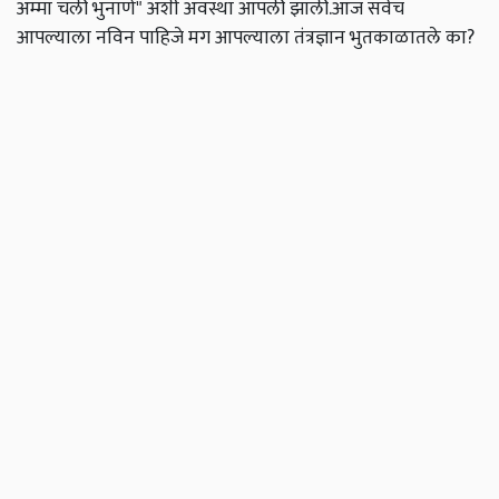
अम्मा चली भुनाणे" अशी अवस्था आपली झाली.आज सर्वच
आपल्याला नविन पाहिजे मग आपल्याला तंत्रज्ञान भुतकाळातले का?