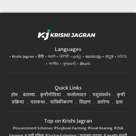
Languages
Krishi Jagran
हिंदी
বাঙালি
ਪੰਜਾਬੀ
தமிழ்
മലയാളം
ಕನ್ನಡ
ଓଡିଆ
অসমীয়া
ગુજરાતી
తెలుగు
Quick Links
होम
बातम्या
कृषीपीडिया
फलोत्पादन
पशुसंवर्धन
कृषी
प्रक्रिया
यशकथा
यांत्रिकीकरण
शिक्षण
आरोग्य
इतर
Top on Krishi Jagran
Government Schemes
Soybean Farming
Goat Rearing
Chili
Farming
कृषी प्रक्रिया
Orchard planting / फळबाग लागवड
Health मानवी