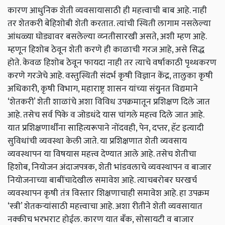
कारण आधुनिक शेती व्यवसायासाठी ही महत्त्वाची बाब आहे. नाही
तर शेतकरी बेहिशोबी शेती करतात. त्यांची स्थिती लागाम नसलेल्या
आंधळ्या घोड्यावर बसलेल्या व्य्नतीसारखी असते, अशी म्हण आहे.
म्हणून हिशोब ठेवून शेती करणे ही काळाची गरज आहे, असे सिद्ध
होते. केवळ हिशोब ठेवून फायदा नाही तर त्याचे वर्षाकाठी पृथ्थकरण
करणे गरजेचे आहे. वस्तुस्थिती संदर्भ कृषी विज्ञान केंद्र, तालुका कृषी
अधिकारी, कृषी विभाग, महाराष्ट्र शासन यांच्या संयु्नत विद्यमाने
‘शेतकरी’ शेती शाळांचे अशा विविध उपक्रमातून प्रशिक्षण दिले जात
आहे. तसेच सर्व पिके व जोडधंदे यास चांगले महत्त्व दिले जात आहे.
यात प्रशिक्षणार्थींना साहित्यरूपाने नोंदवही, पेन, दप्तर, हॅट इत्यादी
सुविधांची व्यवस्था केली जाते. या प्रशिक्षणात शेती व्यवसाय
व्यवस्थापन या विषयास महत्त्व देण्यात आले आहे. तसेच शेतीचा
हिशोब, नियोजन अंदाजपत्रक, शेती भांडवलाचे व्यवस्थापन व बाजार
नियोजनाच्या बाबींचादेखील समावेश आहे. त्याचबरोबर घरखर्च
व्यवस्थापन कृषी तंत्र विस्तार शिक्षणाचाही समावेश आहे. हा उपक्रम
‘स्त्री’ शेतकर्‍यांसाठी महत्त्वाचा आहे. अशा रीतीने शेती व्यवसायात
नक्कीच भरभराट होईल. कारण यात बँक, सोसायटी व बाजार