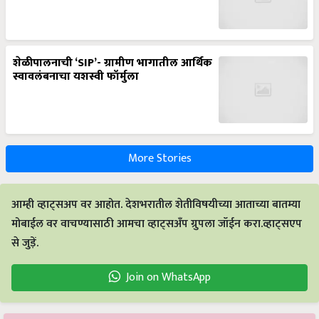
शेळीपालनाची ‘SIP’- ग्रामीण भागातील आर्थिक
स्वावलंबनाचा यशस्वी फॉर्मुला
More Stories
आम्ही व्हाट्सअप वर आहोत. देशभरातील शेतीविषयीच्या आताच्या बातम्या
मोबाईल वर वाचण्यासाठी आमचा व्हाट्सअँप ग्रुपला जॉईन करा.व्हाट्सएप
से जुड़ें.
Join on WhatsApp