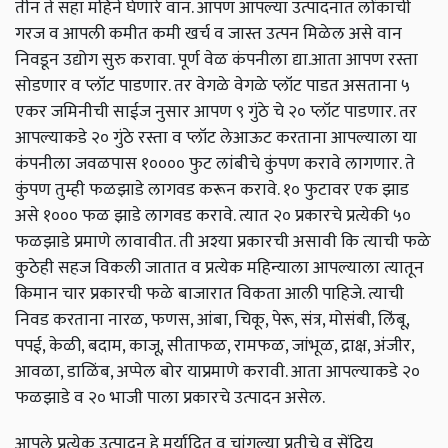
तीन ते सहा महिने घेणारे वान. आपण आपल्या उत्पादनात लोंकाची
गरज व आपली कमीत कमी खर्च व जास्त उत्पन मिळेल असे वान
निवडून उद्योग सुरु करावा. पूर्ण वेळ कंपनीला द्या.आता आपण रस्ता
सोडणार व प्लॉट पाडणार. तर वेगळे वेगळे प्लॉट पाडत असताना ५
एकर जमिनीची साईज नुसार आपण ९ गुंठे चे २० प्लॉट पाडणार. तर
आपल्याकडे २० गुंठे रस्ता व प्लॉट लेआऊट करताना आपल्याला या
कंपनीला जवळपास १०००० फुट लांबीचे कुंपण करावे लागणार. ते
कुंपण तुम्ही फळझाडे लागवड करून करावे. १० फुटावर एक झाड
असे १००० फळ झाडे लागवड करावे. त्यात २० प्रकारचे प्रत्येकी ५०
फळझाडे प्रमाणे लावावीत. ती अश्या प्रकारची असावी कि त्याची फळे
कुठेही सहज विकली जातात व प्रत्येक महिन्याला आपल्याला त्यातून
किमान चार प्रकारची फळे बाजारात विकता आली पाहिजे. त्याची
निवड करताना नारळ, फणस, आंबा, चिकू, पेरू, संत्र, मोसंबी, लिंबू,
पपई, केळी, बदाम, काजू, सीताफळ, रामफळ, जांभूळ, द्राक्ष, अंजीर,
आवळा, डाळिंब, अप्पेल बोर याप्रमाणे करावी. आता आपल्याकडे २०
फळझाडे व २० भाजी पाला प्रकारचे उत्पादन असेल.
आपले प्रत्येक उत्पादन हे मर्यादित व चांगल्या प्रतीचे व सेंद्रिय