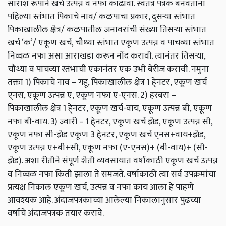
सारांश रूपाने खर्च उत्पन्न व नफा काढावा. स्वतंत्र पत्रक बनवताना
पहिल्या स्तंभात पिकाचे नाव/ कळपाचा प्रकार, दुसर्‍या स्तंभात
पिकाखालील क्षेत्र/ कळपातील जनावरांची संख्या तिसर्‍या स्तंभात
खर्च ‘क’/ एकूण खर्च, चौथ्या स्तंभात एकूण उत्पन्न व पाचव्या स्तंभात
निव्वळ नफा असा आराखडा करून नोंद करावी. त्यानंतर तिसर्‍या,
चौथ्या व पाचव्या स्तंभाची एकानंतर एक उभी बेरीज करावी. नमुना
तक्ता 1) पिकाचे नाव – गहू, पिकाखालील क्षेत्र 1 हे्नटर, एकूण खर्च
ए्नस, एकूण उत्पन्न ए, एकूण नफा ए-ए्नस. 2) हरबरा –
पिकाखालील क्षेत्र 1 हे्नटर, एकूण खर्च-वाय, एकूण उत्पन्न बी, एकूण
नफा बी-वाय. 3) ज्वारी – 1 हे्नटर, एकूण खर्च झेड, एकूण उत्पन्न सी,
एकूण नफा सी-झेड एकूण 3 हे्नटर, एकूण खर्च ए्नस+वाय+झेड,
एकूण उत्पन्न ए+बी+सी, एकूण नफा (ए-ए्नस)+ (बी-वाय)+ (सी-
झेड). अशा रीतीने संपूर्ण शेती व्यवसायात वर्षाकाठी एकूण खर्च उत्पन्न
व निव्वळ नफा किती झाला ते समजते. वर्षाकाठी त्या सर्व उपक्रमांचा
प्रत्यक्ष निकाल एकूण खर्च, उत्पन्न व नफा काय आला हे पाहणे
आवश्यक आहे. अंदाजपत्रकाच्या आलेल्या निकालानुसार पुढच्या
वर्षाचे अंदाजपत्रक तयार करावे.