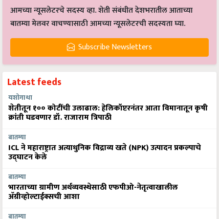
आमच्या न्यूसलेटरचे सदस्य व्हा. शेती संबंधीत देशभरातील आताच्या
बातम्या मेलवर वाचण्यासाठी आमच्या न्यूसलेटरची सदस्यता घ्या.
Subscribe Newsletters
Latest feeds
यशोगाथा
शेतीतून १०० कोटींची उलाढाल: हेलिकॉप्टरनंतर आता विमानातून कृषी
क्रांती घडवणार डॉ. राजाराम त्रिपाठी
बातम्या
ICL ने महाराष्ट्रात अत्याधुनिक विद्राव्य खते (NPK) उत्पादन प्रकल्पाचे
उद्घाटन केले
बातम्या
भारताच्या ग्रामीण अर्थव्यवस्थेसाठी एफपीओ-नेतृत्वाखालील
अ‍ॅग्रीव्होल्टाईक्सची आशा
बातम्या