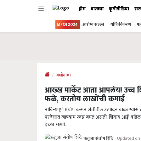
होम
बातम्या
कृषीपीडिया
सर
MFOI 2024
आरोग्य सल्ला
यांत्रिकीकरण
फल
यशोगाथा
आख्ख मार्केट आता आपलंय! उच्च 
फळे, करतोय लाखोंची कमाई
नाविन्यपूर्ण प्रयोग करून शेतीतील उत्पादन वाढवण्यास
परदेशात जाण्याचं स्वप्न बघत असतो. शिवाय आई-वडिला
इच्छा असते.
Updated on 
ऋतुजा संतोष शिंदे