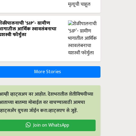
शेळीपालनाची ‘SIP’- ग्रामीण
भागातील आर्थिक स्वावलंबनाचा
यशस्वी फॉर्मुला
More Stories
आम्ही व्हाट्सअप वर आहोत. देशभरातील शेतीविषयीच्या
आताच्या बातम्या मोबाईल वर वाचण्यासाठी आमचा
व्हाट्सअँप ग्रुपला जॉईन करा.व्हाट्सएप से जुड़ें.
Join on WhatsApp