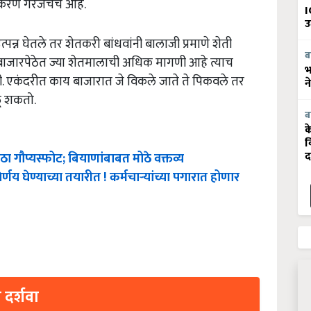
I
उ
पन्न घेतले तर शेतकरी बांधवांनी बालाजी प्रमाणे शेती
बाजारपेठेत ज्या शेतमालाची अधिक मागणी आहे त्याच
ब
भ
ी. एकंदरीत काय बाजारात जे विकले जाते ते पिकवले तर
न
ळू शकतो.
ब
क
व
मोठा गौप्यस्फोट; बियाणांबाबत मोठे वक्तव्य
द
य घेण्याच्या तयारीत ! कर्मचाऱ्यांच्या पगारात होणार
 दर्शवा