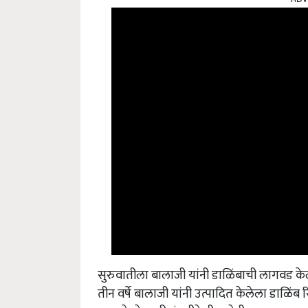
सुरुवातीला बालाजी यांनी डाळिंबाची लागवड केली.
तीन वर्षे बालाजी यांनी उत्पादित केलेला डाळिंब
त्यामुळे शेतकरी बंधूनीदेखील शेतीत असा बदल