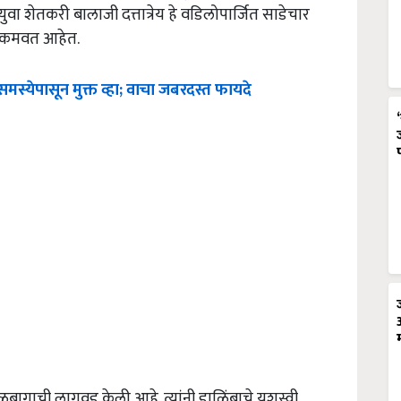
युवा शेतकरी बालाजी दत्तात्रेय हे वडिलोपार्जित साडेचार
े कमवत आहेत.
स्येपासून मुक्त व्हा; वाचा जबरदस्त फायदे
ळबागाची लागवड केली आहे. त्यांनी डाळिंबाचे यशस्वी