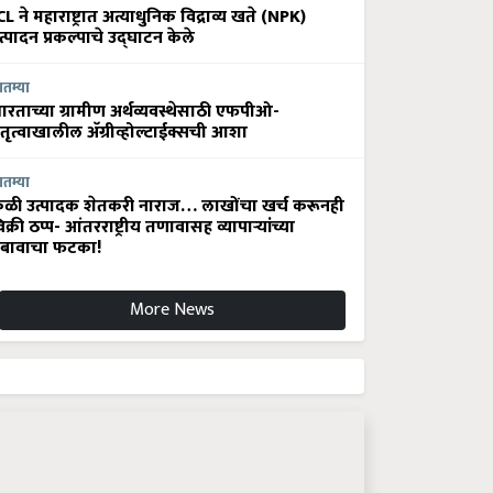
CL ने महाराष्ट्रात अत्याधुनिक विद्राव्य खते (NPK)
त्पादन प्रकल्पाचे उद्घाटन केले
ातम्या
ारताच्या ग्रामीण अर्थव्यवस्थेसाठी एफपीओ-
ेतृत्वाखालील अ‍ॅग्रीव्होल्टाईक्सची आशा
ातम्या
ेळी उत्पादक शेतकरी नाराज… लाखोंचा खर्च करूनही
िक्री ठप्प- आंतरराष्ट्रीय तणावासह व्यापाऱ्यांच्या
बावाचा फटका!
More News