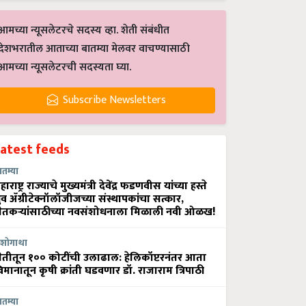
आमच्या न्यूसलेटरचे सदस्य व्हा. शेती संबंधीत
देशभरातील आताच्या बातम्या मेलवर वाचण्यासाठी
आमच्या न्यूसलेटरची सदस्यता घ्या.
Subscribe Newsletters
Latest feeds
ातम्या
हाराष्ट्र राज्याचे मुख्यमंत्री देवेंद्र फडणवीस यांच्या हस्ते
्रुव ॲग्रीटेक्नॉलॉजीजच्या संस्थापकांचा सत्कार,
ेतकऱ्यांसाठीच्या नवसंशोधनाला मिळाली नवी ओळख!
शोगाथा
ेतीतून १०० कोटींची उलाढाल: हेलिकॉप्टरनंतर आता
िमानातून कृषी क्रांती घडवणार डॉ. राजाराम त्रिपाठी
ातम्या