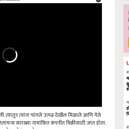
ब
म
ध
श
य
श
 त्यातून त्यांना चांगले उत्पन्न देखील मिळाले आणि गेले
व
 रिलायन्स सारख्या नामांकित कंपनीत विक्रीसाठी जात होता.
 करणे गरजेचंच आहे.
ब