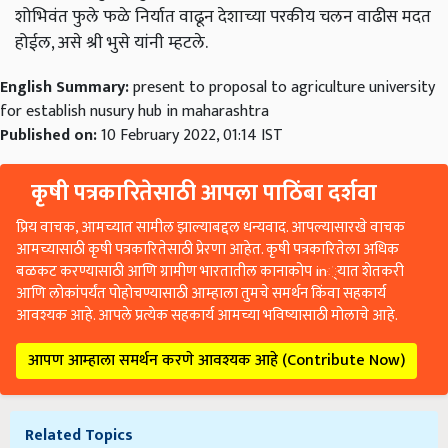
शोभिवंत फुले फळे निर्यात वाढून देशाच्या परकीय चलन वाढीस मदत
होईल, असे श्री भुसे यांनी म्हटले.
English Summary:
present to proposal to agriculture university
for establish nusury hub in maharashtra
Published on:
10 February 2022, 01:14 IST
कृषी पत्रकारितेसाठी आपला पाठिंबा दर्शवा
प्रिय वाचक, आमच्यात सामील झाल्याबद्दल धन्यवाद. आपल्यासारखे वाचक
आमच्यासाठी कृषी पत्रकारितेसाठी प्रेरणा आहेत. कृषी पत्रकारितेला अधिक
बळकट करण्यासाठी आणि ग्रामीण भारतातील कानाकोप in्यात शेतकरी
आणि लोकांपर्यंत पोहोचण्यासाठी आम्हाला तुमचे समर्थन किंवा सहकार्य
आवश्यक आहे. आपले प्रत्येक सहकार्य आमच्या भविष्यासाठी मोलाचे आहे.
आपण आम्हाला समर्थन करणे आवश्यक आहे (Contribute Now)
Related Topics