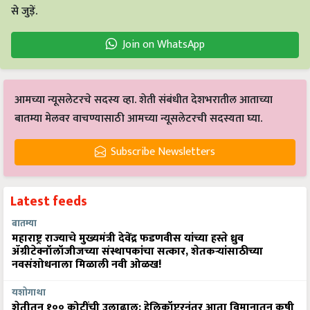
से जुड़ें.
Join on WhatsApp
आमच्या न्यूसलेटरचे सदस्य व्हा. शेती संबंधीत देशभरातील आताच्या
बातम्या मेलवर वाचण्यासाठी आमच्या न्यूसलेटरची सदस्यता घ्या.
Subscribe Newsletters
Latest feeds
बातम्या
महाराष्ट्र राज्याचे मुख्यमंत्री देवेंद्र फडणवीस यांच्या हस्ते ध्रुव
ॲग्रीटेक्नॉलॉजीजच्या संस्थापकांचा सत्कार, शेतकऱ्यांसाठीच्या
नवसंशोधनाला मिळाली नवी ओळख!
यशोगाथा
शेतीतून १०० कोटींची उलाढाल: हेलिकॉप्टरनंतर आता विमानातून कृषी