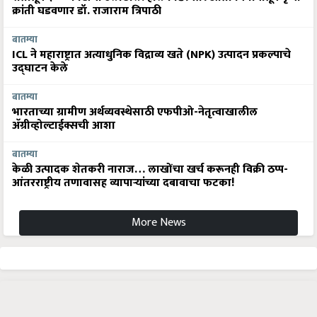
क्रांती घडवणार डॉ. राजाराम त्रिपाठी
बातम्या
ICL ने महाराष्ट्रात अत्याधुनिक विद्राव्य खते (NPK) उत्पादन प्रकल्पाचे
उद्घाटन केले
बातम्या
भारताच्या ग्रामीण अर्थव्यवस्थेसाठी एफपीओ-नेतृत्वाखालील
अ‍ॅग्रीव्होल्टाईक्सची आशा
बातम्या
केळी उत्पादक शेतकरी नाराज… लाखोंचा खर्च करूनही विक्री ठप्प-
आंतरराष्ट्रीय तणावासह व्यापाऱ्यांच्या दबावाचा फटका!
More News