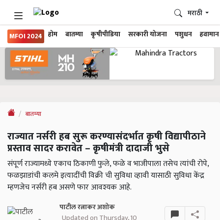
मराठी
होम
बातम्या
कृषीपीडिया
सरकारी योजना
पशुधन
हवामान
MFOI 2024
बातम्या
राज्यात नर्सरी हब सुरू करण्यासंदर्भात कृषी विद्यापीठाने
प्रस्ताव सादर करावेत – कृषीमंत्री दादाजी भुसे
संपूर्ण राज्यामध्ये एकाच ठिकाणी फुले, फळे व भाजीपाला तसेच त्यांची रोपे,
फळझाडांची कलमे इत्यादींची विक्री ची सुविधा व्हावी यासाठी सुविधा केंद्र
म्हणजेच नर्सरी हब असणे फार आवश्यक आहे.
पाटील रत्नाकर अशोक
Updated on Thursday, 10