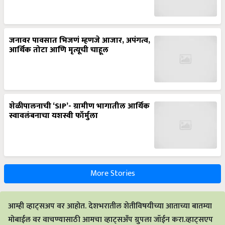
जनावर पावसात भिजणं म्हणजे आजार, अपंगत्व,
आर्थिक तोटा आणि मृत्यूची चाहूल
शेळीपालनाची ‘SIP’- ग्रामीण भागातील आर्थिक
स्वावलंबनाचा यशस्वी फॉर्मुला
More Stories
आम्ही व्हाट्सअप वर आहोत. देशभरातील शेतीविषयीच्या आताच्या बातम्या
मोबाईल वर वाचण्यासाठी आमचा व्हाट्सअँप ग्रुपला जॉईन करा.व्हाट्सएप