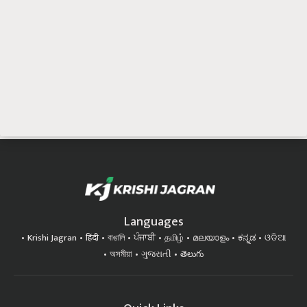
Languages
Krishi Jagran
हिंदी
বাঙালি
ਪੰਜਾਬੀ
தமிழ்
മലയാളം
ಕನ್ನಡ
ଓଡିଆ
অসমীয়া
ગુજરાતી
తెలుగు