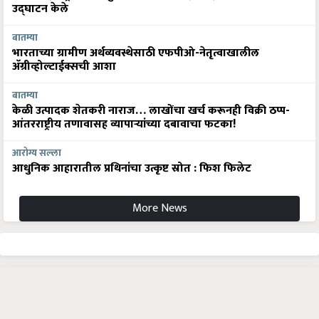
उद्घाटन केले
बातम्या
भारताच्या ग्रामीण अर्थव्यवस्थेसाठी एफपीओ-नेतृत्वाखालील
अ‍ॅग्रीव्होल्टाईक्सची आशा
बातम्या
केळी उत्पादक शेतकरी नाराज… लाखोंचा खर्च करूनही विक्री ठप्प-
आंतरराष्ट्रीय तणावासह व्यापाऱ्यांच्या दबावाचा फटका!
आरोग्य सल्ला
आधुनिक आहारातील प्रथिनांचा उत्कृष्ट स्रोत : फिश फिलेट
More News