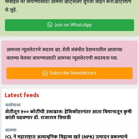
मोबाईल वर वाचण्यासाठी आमचा व्हाट्सअँप ग्रुपला जॉईन करा.व्हाट्सएप
से जुड़ें.
Join on WhatsApp
आमच्या न्यूसलेटरचे सदस्य व्हा. शेती संबंधीत देशभरातील आताच्या
बातम्या मेलवर वाचण्यासाठी आमच्या न्यूसलेटरची सदस्यता घ्या.
Subscribe Newsletters
Latest feeds
यशोगाथा
शेतीतून १०० कोटींची उलाढाल: हेलिकॉप्टरनंतर आता विमानातून कृषी
क्रांती घडवणार डॉ. राजाराम त्रिपाठी
बातम्या
ICL ने महाराष्ट्रात अत्याधुनिक विद्राव्य खते (NPK) उत्पादन प्रकल्पाचे