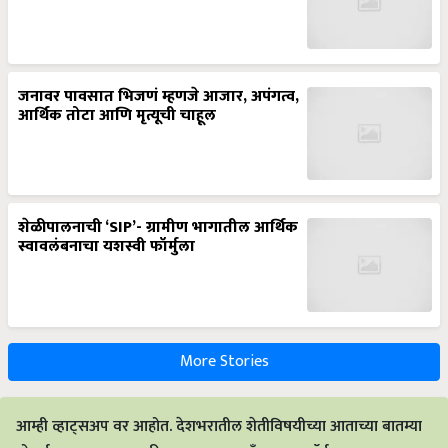
जनावर पावसात भिजणं म्हणजे आजार, अपंगत्व,
आर्थिक तोटा आणि मृत्यूची चाहूल
शेळीपालनाची ‘SIP’- ग्रामीण भागातील आर्थिक
स्वावलंबनाचा यशस्वी फॉर्मुला
More Stories
आम्ही व्हाट्सअप वर आहोत. देशभरातील शेतीविषयीच्या आताच्या बातम्या