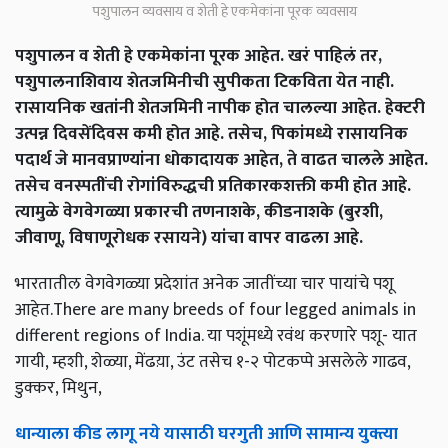
पशुपालन व्यवसाय व शेती हे एकमेकांना पूरक व्यवसाय
पशुपालन व शेती हे एकमेकांना पूरक आहेत. खरं पाहिलं तर,
पशुपालनाशिवाय शेतजमिनीची सुपीकता टिकविता येत नाही.
रासायनिक खतांनी शेतजमिनी नापीक होत चालल्या आहेत. हेक्टरी
उत्पन्न दिवसेंदिवस कमी होत आहे. तसेच, पिकांमध्ये रासायनिक
पदार्थ जे मानवप्राण्यांना धोकादायक आहेत, ते वाढत चालले आहेत.
तसेच वनस्पतींची रोगांविरुद्धची प्रतिकारकशक्ती कमी होत आहे.
त्यामुळे वेगवेगळ्या प्रकारची तणनाशके, कीडनाशके (बुरशी,
जीवाणू, विषाणूरोधक रसायने) यांचा वापर वाढला आहे.
भारतातील वेगवेगळ्या प्रदेशांत अनेक जातींच्या चार पायांचे पशू
आहेत.There are many breeds of four legged animals in
different regions of India. या पशूंमध्ये रवंथ करणारे पशू- यात
गायी, म्हशी, शेळ्या, मेंढय़ा, उंट तसेच १-२ पोटकप्पे असलेले गाढव,
डुक्कर, मिथुन,
धान्याला कीड लागू नये यासाठी घरगुती आणि सामान्य युक्त्या