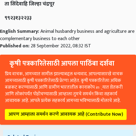
ता सिंदेवाहि जिल्हा चंद्रपूर
९९२३१३२२३३
English Summary:
Animal husbandry business and agriculture are
complementary business to each other
Published on:
28 September 2022, 08:32 IST
कृषी पत्रकारितेसाठी आपला पाठिंबा दर्शवा
प्रिय वाचक, आमच्यात सामील झाल्याबद्दल धन्यवाद. आपल्यासारखे वाचक
आमच्यासाठी कृषी पत्रकारितेसाठी प्रेरणा आहेत. कृषी पत्रकारितेला अधिक
बळकट करण्यासाठी आणि ग्रामीण भारतातील कानाकोप in्यात शेतकरी
आणि लोकांपर्यंत पोहोचण्यासाठी आम्हाला तुमचे समर्थन किंवा सहकार्य
आवश्यक आहे. आपले प्रत्येक सहकार्य आमच्या भविष्यासाठी मोलाचे आहे.
आपण आम्हाला समर्थन करणे आवश्यक आहे (Contribute Now)