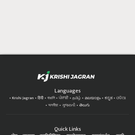
Languages
Krishi Jagran
हिंदी
বাঙালি
ਪੰਜਾਬੀ
தமிழ்
മലയാളം
ಕನ್ನಡ
ଓଡିଆ
অসমীয়া
ગુજરાતી
తెలుగు
Quick Links