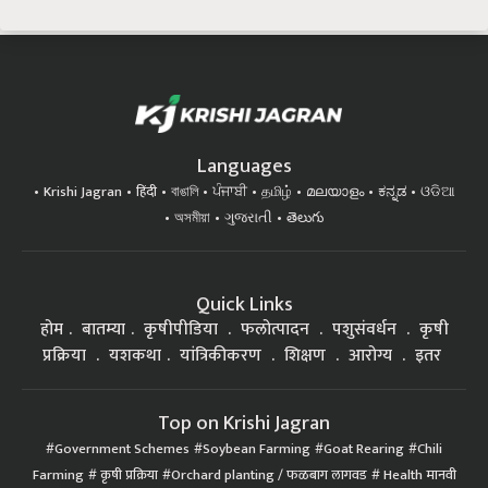
Languages
Krishi Jagran
हिंदी
বাঙালি
ਪੰਜਾਬੀ
தமிழ்
മലയാളം
ಕನ್ನಡ
ଓଡିଆ
অসমীয়া
ગુજરાતી
తెలుగు
Quick Links
होम
बातम्या
कृषीपीडिया
फलोत्पादन
पशुसंवर्धन
कृषी
प्रक्रिया
यशकथा
यांत्रिकीकरण
शिक्षण
आरोग्य
इतर
Top on Krishi Jagran
Government Schemes
Soybean Farming
Goat Rearing
Chili
Farming
कृषी प्रक्रिया
Orchard planting / फळबाग लागवड
Health मानवी