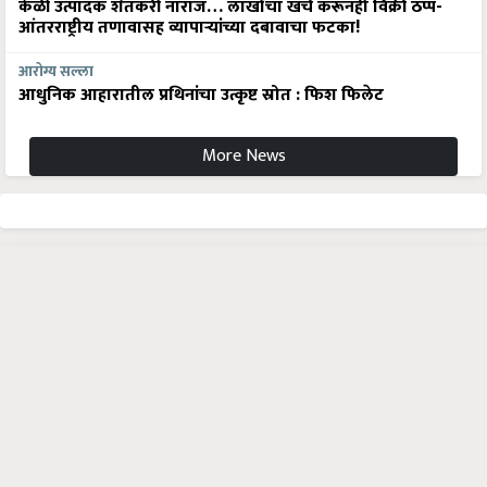
केळी उत्पादक शेतकरी नाराज… लाखोंचा खर्च करूनही विक्री ठप्प-
आंतरराष्ट्रीय तणावासह व्यापाऱ्यांच्या दबावाचा फटका!
आरोग्य सल्ला
आधुनिक आहारातील प्रथिनांचा उत्कृष्ट स्रोत : फिश फिलेट
More News