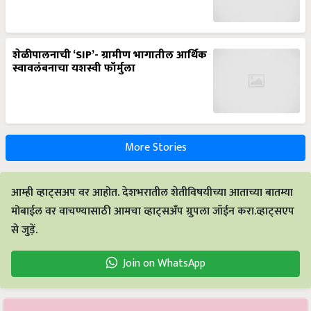
शेळीपालनाची ‘SIP’- ग्रामीण भागातील आर्थिक
स्वावलंबनाचा यशस्वी फॉर्मुला
More Stories
आम्ही व्हाट्सअप वर आहोत. देशभरातील शेतीविषयीच्या आताच्या बातम्या
मोबाईल वर वाचण्यासाठी आमचा व्हाट्सअँप ग्रुपला जॉईन करा.व्हाट्सएप
से जुड़ें.
Join on WhatsApp