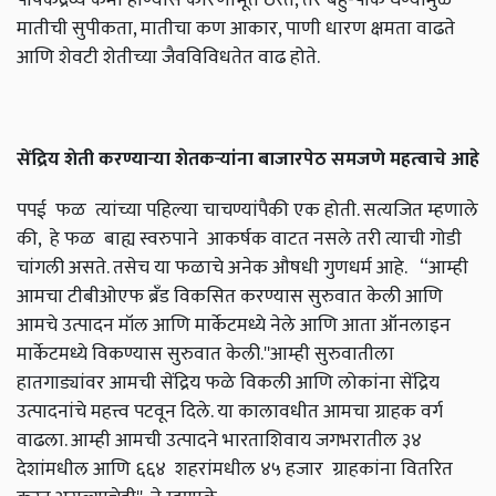
मातीची सुपीकता, मातीचा कण आकार, पाणी धारण क्षमता वाढते
आणि शेवटी शेतीच्या जैवविविधतेत वाढ होते.
सेंद्रिय
शेती
करण्याऱ्या
शेतकऱ्यांना
बाजारपेठ
समजणे
महत्वाचे
आहे
पपई फळ त्यांच्या पहिल्या चाचण्यांपैकी एक होती. सत्यजित म्हणाले
की, हे फळ बाह्य स्वरुपाने आकर्षक वाटत नसले तरी त्याची गोडी
चांगली असते. तसेच या फळाचे अनेक औषधी गुणधर्म आहे. “आम्ही
आमचा टीबीओएफ ब्रँड विकसित करण्यास सुरुवात केली आणि
आमचे उत्पादन मॉल आणि मार्केटमध्ये नेले आणि आता ऑनलाइन
मार्केटमध्ये विकण्यास सुरुवात केली.''आम्ही सुरुवातीला
हातगाड्यांवर आमची सेंद्रिय फळे विकली आणि लोकांना सेंद्रिय
उत्पादनांचे महत्त्व पटवून दिले. या कालावधीत आमचा ग्राहक वर्ग
वाढला. आम्ही आमची उत्पादने भारताशिवाय जगभरातील ३४
देशांमधील आणि ६६४ शहरांमधील ४५ हजार ग्राहकांना वितरित