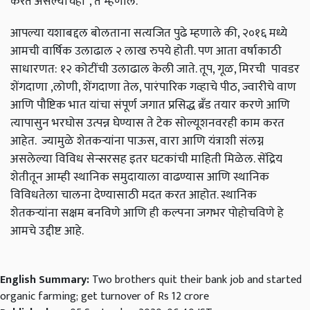
करत असल्याचेही'', ते म्हणाले.
आपल्या यशाबद्दल बोलताना सत्यजित पुढे म्हणाले की, २०१६ मध्ये
आमची वार्षिक उलाढाल २ लाख रुपये होती. पण आता वर्षाकाठी
साधारणत: १२ कोटींची उलाढाल केली जाते. तूप, गूळ, मिरची पावडर
शेंगदाणा ,लोणी, शेंगदाणा तेल, पारंपारिक गव्हाचे पीठ, ज्वारीचे वाण
आणि पौष्टिक भात यांचा संपूर्ण जगात प्रसिद्ध ब्रँड तयार करणे आणि
त्यापासुन भरघोस उत्पन्न घेण्यास ते टेक सोल्यूशनवरही काम करत
आहेत. ज्यामुळे शेतकऱ्यांना पाऊस, वारा आणि यंत्राशी संलग्न
असलेल्या विविध सेन्सरसह इतर घटकांची माहिती मिळेल. सेंद्रिय
शेतीतून आम्ही स्थानिक समुदायाला वाढण्यास आणि स्थानिक
विविधतेला चालना देण्यासाठी मदत करत आहोत. स्थानिक
शेतकऱ्यांना सक्षम बनविणे आणि ही कल्पना जगभर पोहोचविणे हे
आमचे उद्दीष्ट आहे.
English Summary:
Two brothers quit their bank job and started
organic farming; get turnover of Rs 12 crore