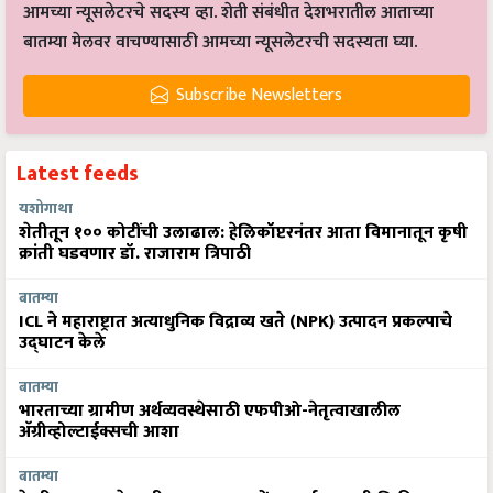
आमच्या न्यूसलेटरचे सदस्य व्हा. शेती संबंधीत देशभरातील आताच्या
बातम्या मेलवर वाचण्यासाठी आमच्या न्यूसलेटरची सदस्यता घ्या.
Subscribe Newsletters
Latest feeds
यशोगाथा
शेतीतून १०० कोटींची उलाढाल: हेलिकॉप्टरनंतर आता विमानातून कृषी
क्रांती घडवणार डॉ. राजाराम त्रिपाठी
बातम्या
ICL ने महाराष्ट्रात अत्याधुनिक विद्राव्य खते (NPK) उत्पादन प्रकल्पाचे
उद्घाटन केले
बातम्या
भारताच्या ग्रामीण अर्थव्यवस्थेसाठी एफपीओ-नेतृत्वाखालील
अ‍ॅग्रीव्होल्टाईक्सची आशा
बातम्या