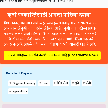
Published on:
05 September 2020, 06:40 IST
कृषी पत्रकारितेसाठी आपला पाठिंबा दर्शवा
प्रिय वाचक, आमच्यात सामील झाल्याबद्दल धन्यवाद. आपल्यासारखे वाचक
आमच्यासाठी कृषी पत्रकारितेसाठी प्रेरणा आहेत. कृषी पत्रकारितेला अधिक
बळकट करण्यासाठी आणि ग्रामीण भारतातील कानाकोप in्यात शेतकरी
आणि लोकांपर्यंत पोहोचण्यासाठी आम्हाला तुमचे समर्थन किंवा सहकार्य
आवश्यक आहे. आपले प्रत्येक सहकार्य आमच्या भविष्यासाठी मोलाचे आहे.
आपण आम्हाला समर्थन करणे आवश्यक आहे (Contribute Now)
Related Topics
Organic Farming
pune
सेंद्रिय शेती
पुणे
शेती
agriculture