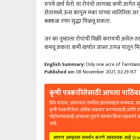
रुपये खर्च येतो. या रोपंचो लागवड कमी जागेत सुद
शेतामध्ये ऊस कापूस मका यांच्या व्यतिरिक्त ज
बक्कळ नफा सुद्धा मिळवू शकता.
जर का तुम्हाला रोपांची विक्री करायची असेल तर
कमवू शकता. कमी खर्चात जास्त उत्पन्न यातून 
English Summary:
Only one acre of farmland 
Published on:
08 November 2021, 02:29 IST
कृषी पत्रकारितेसाठी आपला पाठिंबा
प्रिय वाचक, आमच्यात सामील झाल्याबद्दल धन्यवाद. आप
कृषी पत्रकारितेला अधिक बळकट करण्यासाठी आणि ग्
पोहोचण्यासाठी आम्हाला तुमचे समर्थन किंवा सहकार्य 
आहे.
आपण आम्हाला समर्थन करणे आवश्यक आहे (C