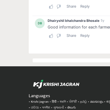
Languages
Krishi Jagran
हिंदी
বাঙালি
ਪੰਜਾਬੀ
தமிழ்
മലയാളം
ಕನ
ଓଡିଆ
অসমীয়া
ગુજરાતી
తెలుగు