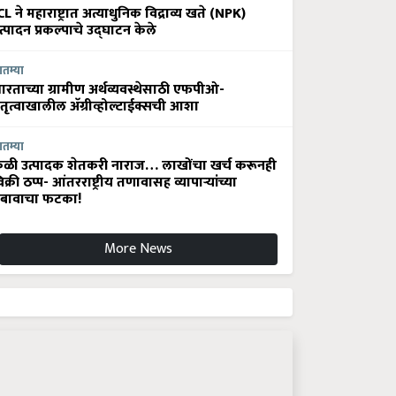
CL ने महाराष्ट्रात अत्याधुनिक विद्राव्य खते (NPK)
त्पादन प्रकल्पाचे उद्घाटन केले
ातम्या
ारताच्या ग्रामीण अर्थव्यवस्थेसाठी एफपीओ-
ेतृत्वाखालील अ‍ॅग्रीव्होल्टाईक्सची आशा
ातम्या
ेळी उत्पादक शेतकरी नाराज… लाखोंचा खर्च करूनही
िक्री ठप्प- आंतरराष्ट्रीय तणावासह व्यापाऱ्यांच्या
बावाचा फटका!
More News