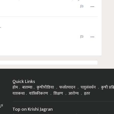
Quick Links
होम
बातम्या
कृषीपीडिया
फलोत्पादन
पशुसंवर्धन
कृषी प्रक
यशकथा
यांत्रिकीकरण
शिक्षण
आरोग्य
इतर
್ನಡ
Top on Krishi Jagran
Government Schemes
Soybean Farming
Goat Rearing
Chili Farm