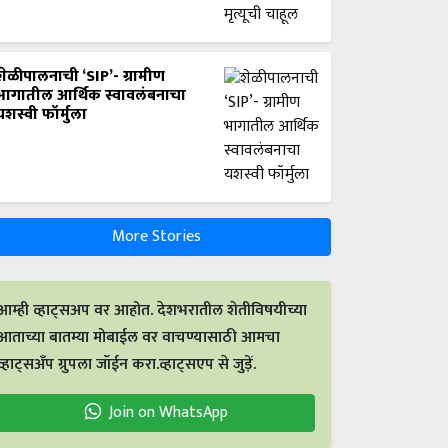
शेळीपालनाची ‘SIP’- ग्रामीण
भागातील आर्थिक स्वावलंबनाचा
यशस्वी फॉर्मुला
More Stories
आम्ही व्हाट्सअप वर आहोत. देशभरातील शेतीविषयीच्या
आताच्या बातम्या मोबाईल वर वाचण्यासाठी आमचा
व्हाट्सअँप ग्रुपला जॉईन करा.व्हाट्सएप से जुड़ें.
Join on WhatsApp