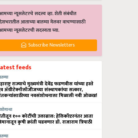
आमच्या न्यूसलेटरचे सदस्य व्हा. शेती संबंधीत
देशभरातील आताच्या बातम्या मेलवर वाचण्यासाठी
आमच्या न्यूसलेटरची सदस्यता घ्या.
Subscribe Newsletters
Latest feeds
ातम्या
हाराष्ट्र राज्याचे मुख्यमंत्री देवेंद्र फडणवीस यांच्या हस्ते
्रुव ॲग्रीटेक्नॉलॉजीजच्या संस्थापकांचा सत्कार,
ेतकऱ्यांसाठीच्या नवसंशोधनाला मिळाली नवी ओळख!
शोगाथा
ेतीतून १०० कोटींची उलाढाल: हेलिकॉप्टरनंतर आता
िमानातून कृषी क्रांती घडवणार डॉ. राजाराम त्रिपाठी
ातम्या