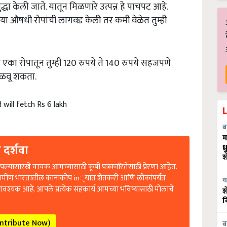
्धा केली जाते. यातून मिळणारे उत्पन्न हे पाचपट आहे.
र या औषधी रोपांची लागवड केली तर कमी वेळेत तुम्ही
 एका रोपातून तुम्ही 120 रुपये ते 140 रुपये सहजपणे
मिळवू शकता.
will fetch Rs 6 lakh
ब
म
 दर्शवा
ध
श
ल्यासारखे वाचक आमच्यासाठी कृषी पत्रकारितेसाठी प्रेरणा आहेत.
रामीण भारतातील कानाकोप in्यात शेतकरी आणि लोकांपर्यंत
य
आवश्यक आहे. आपले प्रत्येक सहकार्य आमच्या भविष्यासाठी मोलाचे
श
व
ontribute Now)
ब