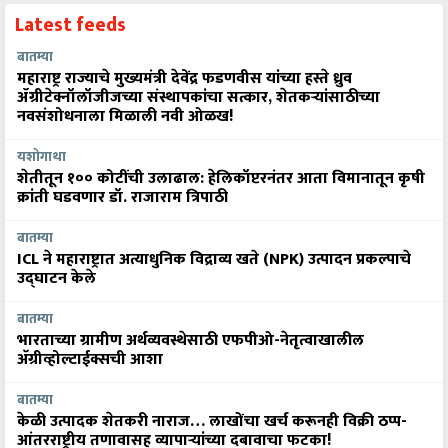
Latest feeds
बातम्या
महाराष्ट्र राज्याचे मुख्यमंत्री देवेंद्र फडणवीस यांच्या हस्ते ध्रुव
ॲग्रीटेक्नॉलॉजीजच्या संस्थापकांचा सत्कार, शेतकऱ्यांसाठीच्या
नवसंशोधनाला मिळाली नवी ओळख!
यशोगाथा
शेतीतून १०० कोटींची उलाढाल: हेलिकॉप्टरनंतर आता विमानातून कृषी
क्रांती घडवणार डॉ. राजाराम त्रिपाठी
बातम्या
ICL ने महाराष्ट्रात अत्याधुनिक विद्राव्य खते (NPK) उत्पादन प्रकल्पाचे
उद्घाटन केले
बातम्या
भारताच्या ग्रामीण अर्थव्यवस्थेसाठी एफपीओ-नेतृत्वाखालील
अ‍ॅग्रीव्होल्टाईक्सची आशा
बातम्या
केळी उत्पादक शेतकरी नाराज… लाखोंचा खर्च करूनही विक्री ठप्प-
आंतरराष्ट्रीय तणावासह व्यापाऱ्यांच्या दबावाचा फटका!