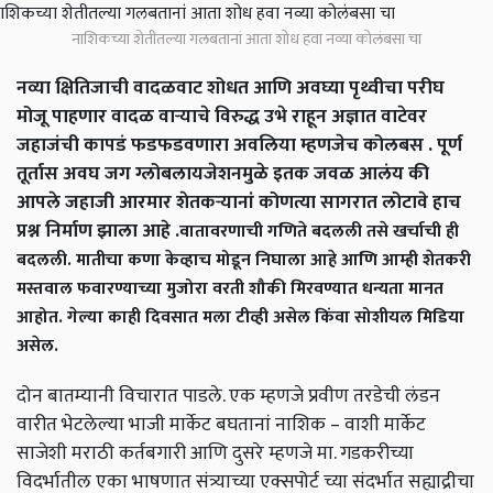
नाशिकच्या शेतीतल्या गलबतानां आता शोध हवा नव्या कोलंबसा चा
नव्या क्षितिजाची वादळवाट शोधत आणि अवघ्या पृथ्वीचा परीघ
मोजू पाहणार वादळ वाऱ्याचे विरुद्ध उभे राहून अज्ञात वाटेवर
जहाजंची कापडं फडफडवणारा अवलिया म्हणजेच कोलबस . पूर्ण
तूर्तास अवघ जग ग्लोबलायजेशनमुळे इतक जवळ आलंय की
आपले जहाजी आरमार शेतकऱ्यानां कोणत्या सागरात लोटावे हाच
प्रश्न निर्माण झाला आहे .
वातावरणाची गणिते बदलली तसे खर्चाची ही
बदलली. मातीचा कणा केव्हाच मोडून निघाला आहे आणि आम्ही शेतकरी
मस्तवाल फवारण्याच्या मुजोरा वरती शौकी मिरवण्यात धन्यता मानत
आहोत. गेल्या काही दिवसात मला टीव्ही असेल किंवा सोशीयल मिडिया
असेल.
दोन बातम्यानी विचारात पाडले. एक म्हणजे प्रवीण तरडेची लंडन
वारीत भेटलेल्या भाजी मार्केट बघतानां नाशिक – वाशी मार्केट
साजेशी मराठी कर्तबगारी आणि दुसरे म्हणजे मा. गडकरीच्या
विदर्भातील एका भाषणात संत्र्याच्या एक्सपोर्ट च्या संदर्भात सह्याद्रीचा