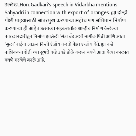
उल्लेख..Hon. Gadkari's speech in Vidarbha mentions
Sahyadri in connection with export of oranges. ह्या दोन्ही
गोष्टी माझ्यासाठी आंतरमुख करणाऱ्या अहोच पण अभिमान निर्माण
करणाऱ्या ही आहेत.
ऊसाच्या सहकरातील आम्हीच निर्माण केलेल्या
कारखानदारीतुन निर्माण झालेली ‘संत्रा ब्रॅंड अशी मागील पिढी आणि आता
‘सुला’ वाईना जाऊन किती एंजॉय करतो पेक्षा एन्जॉय घेते. ह्या कडे
नाशिकच्या शेती च्या सुभत्ते कडे उघडे डोळे करून बघणे आता येत्या काळात
बघणे गरजेचे बनले आहे.