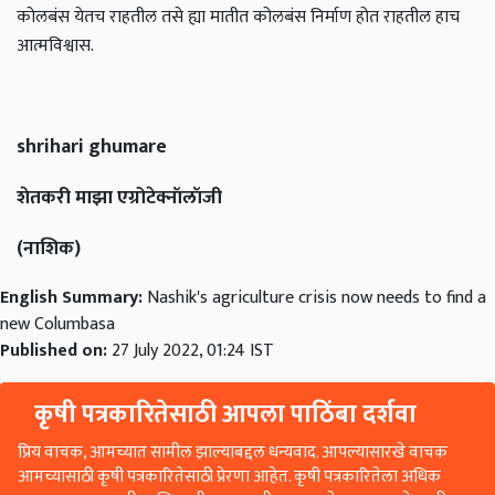
कोलबंस येतच राहतील तसे ह्या मातीत कोलबंस निर्माण होत राहतील हाच
आत्मविश्वास.
shrihari ghumare
शेतकरी माझा एग्रोटेक्नॉलॉजी
(नाशिक)
English Summary:
Nashik's agriculture crisis now needs to find a
new Columbasa
Published on:
27 July 2022, 01:24 IST
कृषी पत्रकारितेसाठी आपला पाठिंबा दर्शवा
प्रिय वाचक, आमच्यात सामील झाल्याबद्दल धन्यवाद. आपल्यासारखे वाचक
आमच्यासाठी कृषी पत्रकारितेसाठी प्रेरणा आहेत. कृषी पत्रकारितेला अधिक