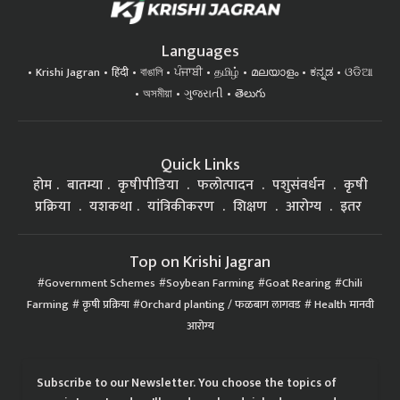
Languages
Krishi Jagran
हिंदी
বাঙালি
ਪੰਜਾਬੀ
தமிழ்
മലയാളം
ಕನ್ನಡ
ଓଡିଆ
অসমীয়া
ગુજરાતી
తెలుగు
Quick Links
होम
बातम्या
कृषीपीडिया
फलोत्पादन
पशुसंवर्धन
कृषी
प्रक्रिया
यशकथा
यांत्रिकीकरण
शिक्षण
आरोग्य
इतर
Top on Krishi Jagran
Government Schemes
Soybean Farming
Goat Rearing
Chili
Farming
कृषी प्रक्रिया
Orchard planting / फळबाग लागवड
Health मानवी
आरोग्य
Subscribe to our Newsletter. You choose the topics of