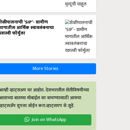
शेळीपालनाची ‘SIP’- ग्रामीण
भागातील आर्थिक स्वावलंबनाचा
यशस्वी फॉर्मुला
More Stories
आम्ही व्हाट्सअप वर आहोत. देशभरातील शेतीविषयीच्या
आताच्या बातम्या मोबाईल वर वाचण्यासाठी आमचा
व्हाट्सअँप ग्रुपला जॉईन करा.व्हाट्सएप से जुड़ें.
Join on WhatsApp