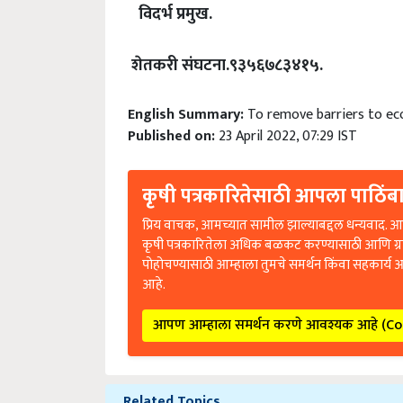
विदर्भ प्रमुख.
शेतकरी संघटना.९३५६७८३४१५.
English Summary:
To remove barriers to ec
Published on:
23 April 2022, 07:29 IST
कृषी पत्रकारितेसाठी आपला पाठिंबा
प्रिय वाचक, आमच्यात सामील झाल्याबद्दल धन्यवाद. आप
कृषी पत्रकारितेला अधिक बळकट करण्यासाठी आणि ग्
पोहोचण्यासाठी आम्हाला तुमचे समर्थन किंवा सहकार्य 
आहे.
आपण आम्हाला समर्थन करणे आवश्यक आहे (C
Related Topics