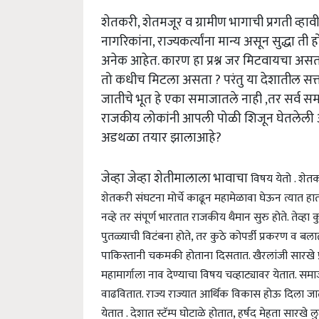
शेतकरी, शेतमजूर व ग्रामीण भागाची प्रगती व्हावी
नागरिकांना, राज्यकर्त्यांना मान्य असून सुद्धा ती 
अनेक आहेत. कारण हा प्रश्न जर मिटवायचा असता, तर
तो कधीच मिटला असता ? परंतु या देशातील सत्त
जातीचे भूत हे एका समाजातले नाही ,तर सर्व स
राजकीय लोकांनी आपली पोळी शिजून घेतलेली आहे
अडथळा तयार झालाआहे?
जेव्हा जेव्हा शेतीमालाला भावाचा
विषय येतो . शेतकरी
शेतकरी संघटना मोर्चे काढून महामेळावा घेऊन त्यात हात घा
नव्हे तर संपूर्ण भारतात राजकीय थैमान सुरु होते. तेव्हा क
पुतळ्याची विटंबना होते, तर कुठे कोपर्डी प्रकरण व बला
पाकिस्तानी चकमकी होताना दिसतात. खैरलांजी सारखे प
महामार्गाला नाव देण्याचा विषय चव्हाट्यावर येतात. 
वाढवितात. राज्य राज्यात आर्थिक विकास होऊ दिला जात 
येतात . देशात स्टॅम्प घोटाळे होतात, हर्षद मेहता सार