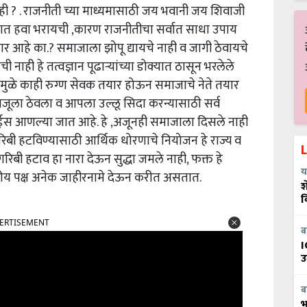
 ? . राजनीती च्या माध्यमासाठी जय भवानी जय शिवाजी
ा पोटात हवा भरायची ,कारण राजनीतीचा सर्वात साधा उपाय
र आहे का.? समाजाला झोपू द्यायचे नाही व जागी ठेवायचे
ची नाही हे तत्वज्ञान पूढार्‍यांच्या डोक्यात ठासून भरलेले
यामुळे काही रुग्ण सेवक तयार होऊन समाजाचे नेते तयार
ीच बाजूला ठेवला व आपला उल्लू सिदा करन्यासाठी सर्व
घाईस आणल्या जात आहे. हे ,अजूनही समाजाला दिसले नाही
रिबी हटविण्यासाठी आर्थिक धोरणाचे नियोजन हे राज्य व
बी हटाव हा नारा देऊन सुद्धा जमले नाही, फक्त हे
य
य पक्ष अनेक जाहीरनामे देऊन करीत असतात.
श
व
ERTISEMENT
ब
I
उ
ब
भ