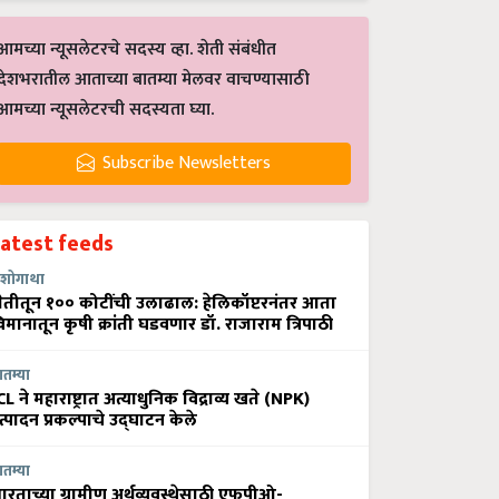
आमच्या न्यूसलेटरचे सदस्य व्हा. शेती संबंधीत
देशभरातील आताच्या बातम्या मेलवर वाचण्यासाठी
आमच्या न्यूसलेटरची सदस्यता घ्या.
Subscribe Newsletters
Latest feeds
शोगाथा
ेतीतून १०० कोटींची उलाढाल: हेलिकॉप्टरनंतर आता
िमानातून कृषी क्रांती घडवणार डॉ. राजाराम त्रिपाठी
ातम्या
CL ने महाराष्ट्रात अत्याधुनिक विद्राव्य खते (NPK)
त्पादन प्रकल्पाचे उद्घाटन केले
ातम्या
ारताच्या ग्रामीण अर्थव्यवस्थेसाठी एफपीओ-