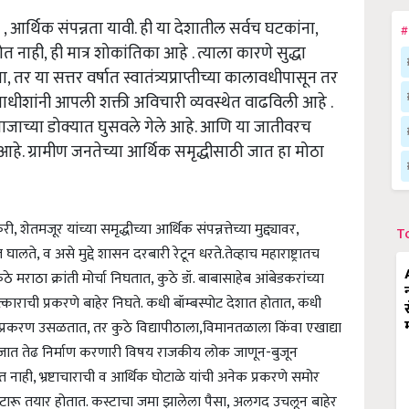
 , आर्थिक संपन्नता यावी. ही या देशातील सर्वच घटकांना,
#
होत नाही, ही मात्र शोकांतिका आहे . त्याला कारणे सुद्धा
 या सत्तर वर्षात स्वातंत्र्यप्राप्तीच्या कालावधीपासून तर
ाधीशांनी आपली शक्ती अविचारी व्यवस्थेत वाढविली आहे .
माजाच्या डोक्यात घुसवले गेले आहे. आणि या जातीवरच
. ग्रामीण जनतेच्या आर्थिक समृद्धीसाठी जात हा मोठा
, शेतमजूर यांच्या समृद्धीच्या आर्थिक संपन्नत्तेच्या मुद्द्यावर,
T
लते, व असे मुद्दे शासन दरबारी रेटून धरते.तेव्हाच महाराष्ट्रातच
ुठे मराठा क्रांती मोर्चा निघतात, कुठे डॉ. बाबासाहेब आंबेडकरांच्या
त्काराची प्रकरणे बाहेर निघते. कधी बॉम्बस्पोट देशात होतात, कधी
्रकरण उसळतात, तर कुठे विद्यापीठाला,विमानतळाला किंवा एखाद्या
समाजात तेढ निर्माण करणारी विषय राजकीय लोक जाणून-बुजून
नाही, भ्रष्टाचाराची व आर्थिक घोटाळे यांची अनेक प्रकरणे समोर
खे लुटारू तयार होतात. कस्टाचा जमा झालेला पैसा, अलगद उचलून बाहेर