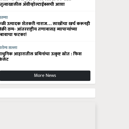
ेतृत्वाखालील अ‍ॅग्रीव्होल्टाईक्सची आशा
ातम्या
ेळी उत्पादक शेतकरी नाराज… लाखोंचा खर्च करूनही
िक्री ठप्प- आंतरराष्ट्रीय तणावासह व्यापाऱ्यांच्या
बावाचा फटका!
रोग्य सल्ला
धुनिक आहारातील प्रथिनांचा उत्कृष्ट स्रोत : फिश
िलेट
More News