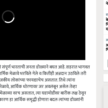
न
ब
क
व
द
आ
आ
फ
े तमाशे संपूर्ण भारताची जनता डोळ्याने बघत आहे. शहरात भागवत
धार्मिक मेळावे भरविले गेले व कितीही अन्नदान उठविले तरी
कीय लोकांच्या फायद्याचेच असतात. तिथे त्यांना
ामेळावे, आर्थिक धोरणावर जर अवलंबून असेल तेव्हा
मेळाव्या वरच असतात, त्या घडामोडीवर बारीक लक्ष ठेवून
रण हा आर्थिक समृद्धी होणारा बदल त्यांच्या डोळ्यांनी