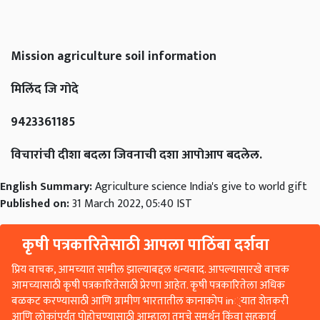
Mission agriculture soil information
मिलिंद जि गोदे
9423361185
विचारांची दीशा बदला जिवनाची दशा आपोआप बदलेल.
English Summary:
Agriculture science India's give to world gift
Published on:
31 March 2022, 05:40 IST
कृषी पत्रकारितेसाठी आपला पाठिंबा दर्शवा
प्रिय वाचक, आमच्यात सामील झाल्याबद्दल धन्यवाद. आपल्यासारखे वाचक
आमच्यासाठी कृषी पत्रकारितेसाठी प्रेरणा आहेत. कृषी पत्रकारितेला अधिक
बळकट करण्यासाठी आणि ग्रामीण भारतातील कानाकोप in्यात शेतकरी
आणि लोकांपर्यंत पोहोचण्यासाठी आम्हाला तुमचे समर्थन किंवा सहकार्य