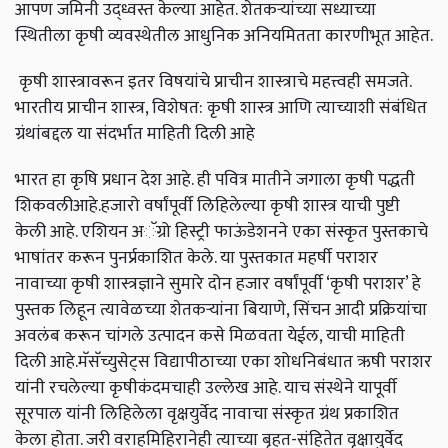
आपण जमिनी उद्ध्वस्त केल्या आहेत. शेतकऱ्यांच्या सध्याच्या
स्थितीला कृषी व्यवस्थेतील आधुनिक अनियमितता कारणीभूत आहेत.
कृषी शास्त्रावरून इतर विषयांचे प्राचीन शास्त्राचे महत्त्वही समजते.
भारतीय प्राचीन शास्त्र, विशेषत: कृषी शास्त्र आणि त्याच्याशी संबंधित
ग्रंथांबद्दल या संदर्भात माहिती दिली आहे
भारत हा कृषि प्रधान देश आहे. ही पवित्र मातीने जगाला कृषी पद्धती
शिकवलीआहे.हजारो वर्षांपूर्वी लिहिलेल्या कृषी शास्त्र याची पुष्टी
केली आहे. एशियन अॅग्रो हिस्ट्री फाऊंडेशनने एका संस्कृत पुस्तकाचे
भाषांतर करून पुनर्प्रकाशित केले. या पुस्तकात महर्षी पराशर
नावाच्या कृषी शास्त्रज्ञाने सुमारे दोन हजार वर्षांपूर्वी ‘कृषी पराशर’ हे
पुस्तक लिहून त्यावेळच्या शेतकऱ्यांना बियाणे, सिंचन आदी प्रक्रियांचा
अवलंब करून चांगले उत्पादन कसे मिळवता येईल, याची माहिती
दिली आहे.मॅसॅच्युसेट्स विद्यापीठाच्या एका शोधनिबंधात ऋषी पराशर
यांनी रचलेल्या कृषीकंदमचाही उल्लेख आहे. याच संस्थेने यापूर्वी
सूरपाल यांनी लिहिलेला वृक्षयुर्वेद नावाचा संस्कृत ग्रंथ प्रकाशित
केला होता. जरी वराहमिहिरानेही त्याच्या बृहत-संहितेत वृक्षायुर्वेद