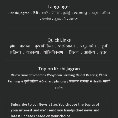
Languages
Krishi Jagran
हिंदी
বাঙালি
ਪੰਜਾਬੀ
தமிழ்
മലയാളം
ಕನ್ನಡ
ଓଡିଆ
অসমীয়া
ગુજરાતી
తెలుగు
Quick Links
होम
बातम्या
कृषीपीडिया
फलोत्पादन
पशुसंवर्धन
कृषी
प्रक्रिया
यशकथा
यांत्रिकीकरण
शिक्षण
आरोग्य
इतर
Top on Krishi Jagran
Government Schemes
Soybean Farming
Goat Rearing
Chili
Farming
कृषी प्रक्रिया
Orchard planting / फळबाग लागवड
Health मानवी
आरोग्य
Subscribe to our Newsletter. You choose the topics of
your interest and we'll send you handpicked news and
latest updates based on your choice.