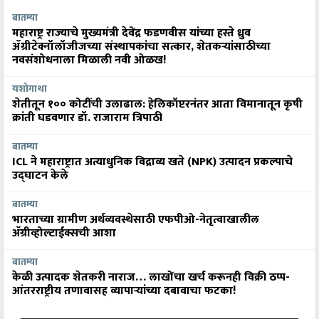
बातम्या
महाराष्ट्र राज्याचे मुख्यमंत्री देवेंद्र फडणवीस यांच्या हस्ते ध्रुव
ॲग्रीटेक्नॉलॉजीजच्या संस्थापकांचा सत्कार, शेतकऱ्यांसाठीच्या
नवसंशोधनाला मिळाली नवी ओळख!
यशोगाथा
शेतीतून १०० कोटींची उलाढाल: हेलिकॉप्टरनंतर आता विमानातून कृषी
क्रांती घडवणार डॉ. राजाराम त्रिपाठी
बातम्या
ICL ने महाराष्ट्रात अत्याधुनिक विद्राव्य खते (NPK) उत्पादन प्रकल्पाचे
उद्घाटन केले
बातम्या
भारताच्या ग्रामीण अर्थव्यवस्थेसाठी एफपीओ-नेतृत्वाखालील
अ‍ॅग्रीव्होल्टाईक्सची आशा
बातम्या
केळी उत्पादक शेतकरी नाराज… लाखोंचा खर्च करूनही विक्री ठप्प-
आंतरराष्ट्रीय तणावासह व्यापाऱ्यांच्या दबावाचा फटका!