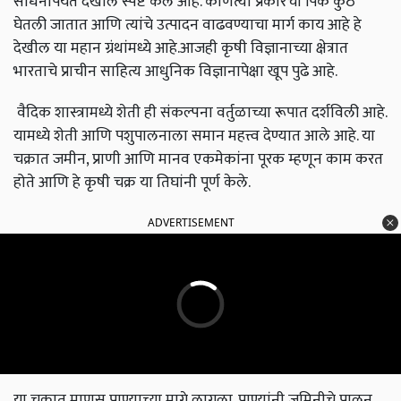
साधनांपर्यंत देखील स्पष्ट केले आहे. कोणत्या प्रकारची पिके कुठे
घेतली जातात आणि त्यांचे उत्पादन वाढवण्याचा मार्ग काय आहे हे
देखील या महान ग्रंथांमध्ये आहे.आजही कृषी विज्ञानाच्या क्षेत्रात
भारताचे प्राचीन साहित्य आधुनिक विज्ञानापेक्षा खूप पुढे आहे.
वैदिक शास्त्रामध्ये शेती ही संकल्पना वर्तुळाच्या रूपात दर्शविली आहे.
यामध्ये शेती आणि पशुपालनाला समान महत्त्व देण्यात आले आहे. या
चक्रात जमीन, प्राणी आणि मानव एकमेकांना पूरक म्हणून काम करत
होते आणि हे कृषी चक्र या तिघांनी पूर्ण केले.
ADVERTISEMENT
या चक्रात माणूस प्राण्याच्या मागे लागला. प्राण्यांनी जमिनीचे पालन