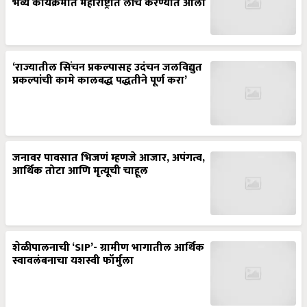
भव्य कार्यक्रमात महाराष्ट्रात लाँच करण्यात आला
‘राज्यातील सिंचन प्रकल्पासह उदंचन जलविद्युत
प्रकल्पांची कामे कालबद्ध पद्धतीने पूर्ण करा’
जनावर पावसात भिजणं म्हणजे आजार, अपंगत्व,
आर्थिक तोटा आणि मृत्यूची चाहूल
शेळीपालनाची ‘SIP’- ग्रामीण भागातील आर्थिक
स्वावलंबनाचा यशस्वी फॉर्मुला