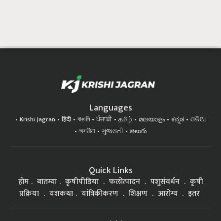
Languages
Krishi Jagran
हिंदी
বাঙালি
ਪੰਜਾਬੀ
தமிழ்
മലയാളം
ಕನ್ನಡ
ଓଡିଆ
অসমীয়া
ગુજરાતી
తెలుగు
Quick Links
होम
बातम्या
कृषीपीडिया
फलोत्पादन
पशुसंवर्धन
कृषी
प्रक्रिया
यशकथा
यांत्रिकीकरण
शिक्षण
आरोग्य
इतर