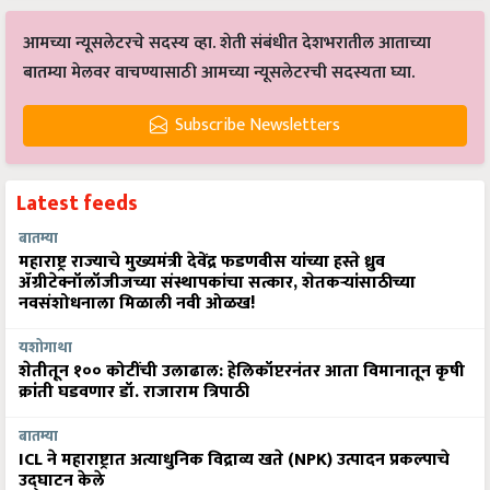
आमच्या न्यूसलेटरचे सदस्य व्हा. शेती संबंधीत देशभरातील आताच्या
बातम्या मेलवर वाचण्यासाठी आमच्या न्यूसलेटरची सदस्यता घ्या.
Subscribe Newsletters
Latest feeds
बातम्या
महाराष्ट्र राज्याचे मुख्यमंत्री देवेंद्र फडणवीस यांच्या हस्ते ध्रुव
ॲग्रीटेक्नॉलॉजीजच्या संस्थापकांचा सत्कार, शेतकऱ्यांसाठीच्या
नवसंशोधनाला मिळाली नवी ओळख!
यशोगाथा
शेतीतून १०० कोटींची उलाढाल: हेलिकॉप्टरनंतर आता विमानातून कृषी
क्रांती घडवणार डॉ. राजाराम त्रिपाठी
बातम्या
ICL ने महाराष्ट्रात अत्याधुनिक विद्राव्य खते (NPK) उत्पादन प्रकल्पाचे
उद्घाटन केले