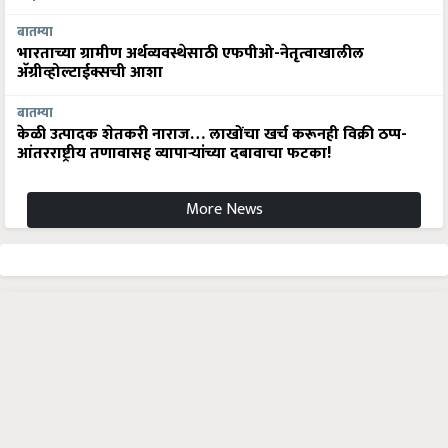
बातम्या
भारताच्या ग्रामीण अर्थव्यवस्थेसाठी एफपीओ-नेतृत्वाखालील
अ‍ॅग्रीव्होल्टाईक्सची आशा
बातम्या
केळी उत्पादक शेतकरी नाराज… लाखोंचा खर्च करूनही विक्री ठप्प-
आंतरराष्ट्रीय तणावासह व्यापाऱ्यांच्या दबावाचा फटका!
More News