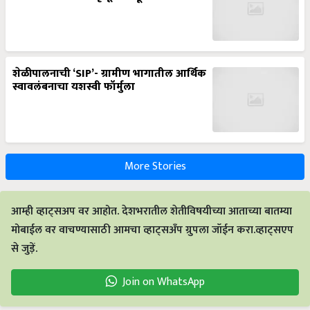
शेळीपालनाची ‘SIP’- ग्रामीण भागातील आर्थिक
स्वावलंबनाचा यशस्वी फॉर्मुला
More Stories
आम्ही व्हाट्सअप वर आहोत. देशभरातील शेतीविषयीच्या आताच्या बातम्या
मोबाईल वर वाचण्यासाठी आमचा व्हाट्सअँप ग्रुपला जॉईन करा.व्हाट्सएप
से जुड़ें.
Join on WhatsApp