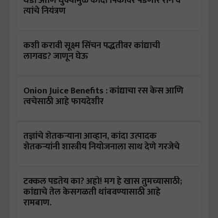
थंडी आणि धुक्यामुळे कांदा पिकावर पडणारे रोग व
त्यांचे नियंत्रण
कशी करावी सूक्ष्म सिंचन पद्धतीवर कांद्याची
लागवड? जाणून घेऊ
Onion Juice Benefits : कांद्याचा रस केस आणि
त्वचेसाठी आहे फायदेशीर
तज्ञांचे शेतकऱ्याना आव्हान, कांदा उत्पादक
शेतकऱ्यांनी शास्त्रीय नियोजनाला साथ देणे गरजेचे
टक्कल पडतेय का? अहो! मग हे खास तुमच्यासाठी;
कांद्याचे तेल केसगळती थांबवण्यासाठी आहे
रामबाण.