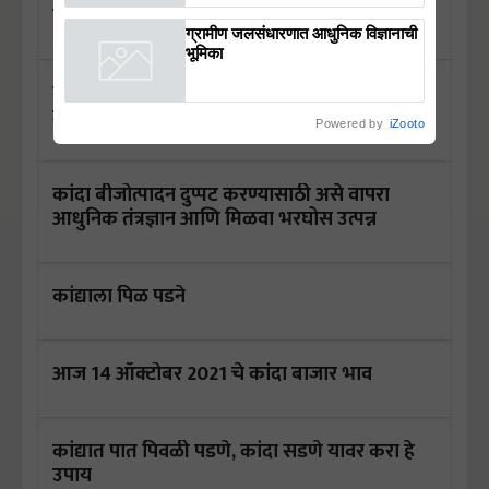
घसरण; निर्यात बंदीच्या अफवेचे पडसाद
ग्रामीण जलसंधारणात आधुनिक विज्ञानाची
भूमिका
बापरे! चक्क चोरीला गेला 100 क्विंटल कांदा,
शेतकऱ्यांचे प्रचंड नुकसान
Powered by
iZooto
कांदा बीजोत्पादन दुप्पट करण्यासाठी असे वापरा
आधुनिक तंत्रज्ञान आणि मिळवा भरघोस उत्पन्न
कांद्याला पिळ पडने
आज 14 ऑक्टोबर 2021 चे कांदा बाजार भाव
कांद्यात पात पिवळी पडणे, कांदा सडणे यावर करा हे
उपाय