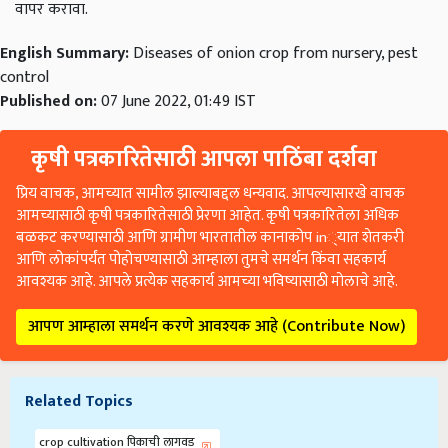
वापर करावा.
English Summary:
Diseases of onion crop from nursery, pest
control
Published on:
07 June 2022, 01:49 IST
कृषी पत्रकारितेसाठी आपला पाठिंबा दर्शवा
प्रिय वाचक, आमच्यात सामील झाल्याबद्दल धन्यवाद. आपल्यासारखे वाचक
आमच्यासाठी कृषी पत्रकारितेसाठी प्रेरणा आहेत. कृषी पत्रकारितेला अधिक
बळकट करण्यासाठी आणि ग्रामीण भारतातील कानाकोप in्यात शेतकरी
आणि लोकांपर्यंत पोहोचण्यासाठी आम्हाला तुमचे समर्थन किंवा सहकार्य
आवश्यक आहे. आपले प्रत्येक सहकार्य आमच्या भविष्यासाठी मोलाचे आहे.
आपण आम्हाला समर्थन करणे आवश्यक आहे (Contribute Now)
Related Topics
crop cultivation पिकाची लागवड