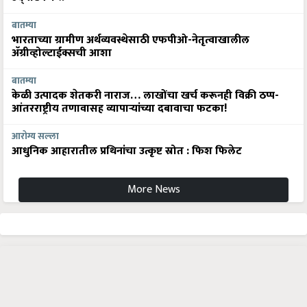
बातम्या
भारताच्या ग्रामीण अर्थव्यवस्थेसाठी एफपीओ-नेतृत्वाखालील
अ‍ॅग्रीव्होल्टाईक्सची आशा
बातम्या
केळी उत्पादक शेतकरी नाराज… लाखोंचा खर्च करूनही विक्री ठप्प-
आंतरराष्ट्रीय तणावासह व्यापाऱ्यांच्या दबावाचा फटका!
आरोग्य सल्ला
आधुनिक आहारातील प्रथिनांचा उत्कृष्ट स्रोत : फिश फिलेट
More News