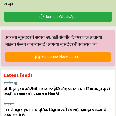
से जुड़ें.
Join on WhatsApp
आमच्या न्यूसलेटरचे सदस्य व्हा. शेती संबंधीत देशभरातील आताच्या
बातम्या मेलवर वाचण्यासाठी आमच्या न्यूसलेटरची सदस्यता घ्या.
Subscribe Newsletters
Latest feeds
यशोगाथा
शेतीतून १०० कोटींची उलाढाल: हेलिकॉप्टरनंतर आता विमानातून कृषी
क्रांती घडवणार डॉ. राजाराम त्रिपाठी
बातम्या
ICL ने महाराष्ट्रात अत्याधुनिक विद्राव्य खते (NPK) उत्पादन प्रकल्पाचे
उद्घाटन केले