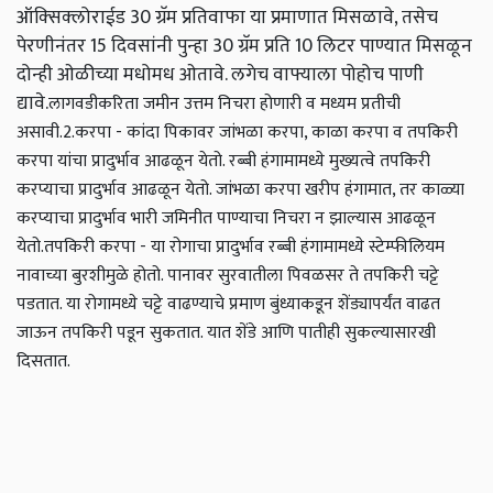
ऑक्‍सिक्‍लोराईड 30 ग्रॅम प्रतिवाफा या प्रमाणात मिसळावे, तसेच
पेरणीनंतर 15 दिवसांनी पुन्हा 30 ग्रॅम प्रति 10 लिटर पाण्यात मिसळून
दोन्ही ओळीच्या मधोमध ओतावे. लगेच वाफ्याला पोहोच पाणी
द्यावे.
लागवडीकरिता जमीन उत्तम निचरा होणारी व मध्यम प्रतीची
असावी.
2.करपा - कांदा पिकावर जांभळा करपा, काळा करपा व तपकिरी
करपा यांचा प्रादुर्भाव आढळून येतो. रब्बी हंगामामध्ये मुख्यत्वे तपकिरी
करप्याचा प्रादुर्भाव आढळून येतो. जांभळा करपा खरीप हंगामात, तर काळ्या
करप्याचा प्रादुर्भाव भारी जमिनीत पाण्याचा निचरा न झाल्यास आढळून
येतो.
तपकिरी करपा - या रोगाचा प्रादुर्भाव रब्बी हंगामामध्ये स्टेम्फीलियम
नावाच्या बुरशीमुळे होतो. पानावर सुरवातीला पिवळसर ते तपकिरी चट्टे
पडतात. या रोगामध्ये चट्टे वाढण्याचे प्रमाण बुंध्याकडून शेंड्यापर्यंत वाढत
जाऊन तपकिरी पडून सुकतात. यात शेंडे आणि पातीही सुकल्यासारखी
दिसतात.