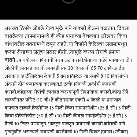
असंख्य ठिपके जोडले गेल्यामुळे पाने वाकडी होऊन वळतात. दिवसा
वाढलेल्या तापमानामध्ये ही कीड पानाच्या बेचक्‍यात खोलवर किंवा
बांधावरील गवतामध्ये लपून राहते. या किडीने केलेल्या जखमांमधून
करपा रोगाच्या जंतूंचा प्रसार होतो. त्यामुळे करपा रोगाचे प्रमाण
वाढते.
उपाययोजना -
पिकांची फेरपालट करावी.
शेताच्या कडेने मक्‍याच्या दोन
ओळींची लागवड करावी.
लागवडीनंतर 30 दिवसांनी 65-70 टक्के आर्द्रता
असताना व्हर्टिसिलियम लेकॅनी 5 ग्रॅम प्रतिलिटर या प्रमाणे 8-10 दिवसांच्या
अंतराने दोन फवारण्या कराव्यात.
5 टक्के निंबाळी अर्काची फवारणी
करावी.
कांद्याच्या रोपांची लागवड करण्यापूर्वी रोपप्रक्रिया करावी.
कांदा रोपे
लावणीनंतर फोरेट (10 जी) हे कीडनाशक एकरी 4 किलो या प्रमाणात
वाफ्यात टाकावे.
फिप्रोनिल 15 मिली किंवा सायपरमेथ्रीन (25 ई. सी.) 5 मिली
किंवा प्रोफेनोफॉस (50 ई. सी.) 10 मिली लॅम्बडा सायहॅलोथ्रीन (5 ई.सी.) 5
मिली 10 लिटर पाण्यातून आलटून पालटून फवारणी करावी.
कांद्याची पाने
गुळगुळीत असल्याने फवारणी करतेवेळी 10 मिली चिकट द्रवांचा (स्टीकर)