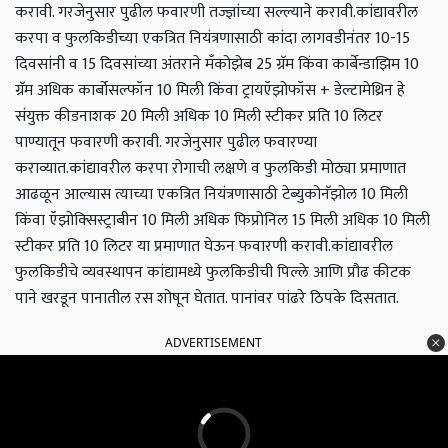
करावी. गरजेनुसार पुढील फवारणी तज्ज्ञांच्या सल्ल्याने करावी.
कांद्यावरील
करपा व फुलकिडीच्या एकत्रित नियंत्रणासाठी कांदा लागवडीनंतर 10-15
दिवसांनी व 15 दिवसांच्या अंतराने मॅंकोझेब 25 ग्रॅम किंवा कार्बेन्डाझिम 10
ग्रॅम अधिक कार्बोसल्फॉन 10 मिली किंवा ट्रायऍझोफॉस + डेल्टामेथ्रिन हे
संयुक्त कीडनाशक 20 मिली अधिक 10 मिली स्टीकर प्रति 10 लिटर
पाण्यातून फवारणी करावी. गरजेनुसार पुढील फवारण्या
कराव्यात.
कांद्यावरील करपा रोगाची लक्षणे व फुलकिडी मोठ्या प्रमाणात
आढळून आल्यास त्याच्या एकत्रित नियंत्रणासाठी टेब्युकोनॅझोल 10 मिली
किंवा ऍझोक्‍सिस्ट्राबीन 10 मिली अधिक फिप्रोनिल 15 मिली अधिक 10 मिली
स्टीकर प्रति 10 लिटर या प्रमाणात घेऊन फवारणी करावी.
कांद्यावरील
फुलकिडीचे व्यवस्थापन
कांद्यामध्ये फुलकिडीची पिल्ले आणि प्रौढ कीटक
पाने खरडून पानातील रस शोषून घेतात. पानांवर पांढरे ठिपके दिसतात.
ADVERTISEMENT