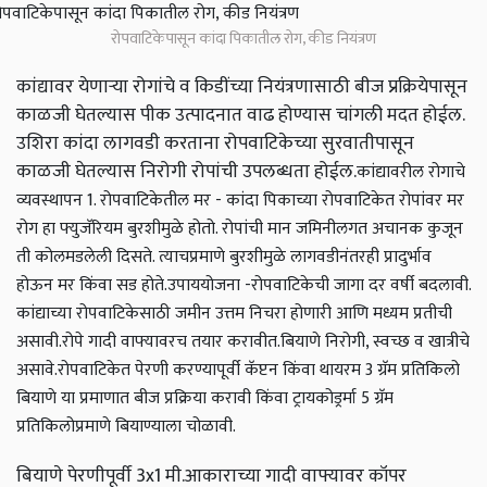
रोपवाटिकेपासून कांदा पिकातील रोग, कीड नियंत्रण
कांद्यावर येणाऱ्या रोगांचे व किडींच्या नियंत्रणासाठी बीज प्रक्रियेपासून
काळजी घेतल्यास पीक उत्पादनात वाढ होण्यास चांगली मदत होईल.
उशिरा कांदा लागवडी करताना रोपवाटिकेच्या सुरवातीपासून
काळजी घेतल्यास निरोगी रोपांची उपलब्धता होईल.
कांद्यावरील रोगाचे
व्यवस्थापन
1. रोपवाटिकेतील मर - कांदा पिकाच्या रोपवाटिकेत रोपांवर मर
रोग हा फ्युजॅरियम बुरशीमुळे होतो. रोपांची मान जमिनीलगत अचानक कुजून
ती कोलमडलेली दिसते. त्याचप्रमाणे बुरशीमुळे लागवडीनंतरही प्रादुर्भाव
होऊन मर किंवा सड होते.
उपाययोजना -
रोपवाटिकेची जागा दर वर्षी बदलावी.
कांद्याच्या रोपवाटिकेसाठी जमीन उत्तम निचरा होणारी आणि मध्यम प्रतीची
असावी.
रोपे गादी वाफ्यावरच तयार करावीत.
बियाणे निरोगी, स्वच्छ व खात्रीचे
असावे.
रोपवाटिकेत पेरणी करण्यापूर्वी कॅप्टन किंवा थायरम 3 ग्रॅम प्रतिकिलो
बियाणे या प्रमाणात बीज प्रक्रिया करावी किंवा ट्रायकोड्रर्मा 5 ग्रॅम
प्रतिकिलोप्रमाणे बियाण्याला चोळावी.
बियाणे पेरणीपूर्वी 3x1 मी.आकाराच्या गादी वाफ्यावर कॉपर