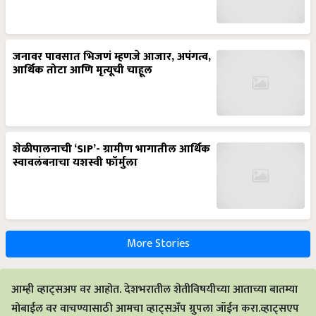
जनावर पावसात भिजणं म्हणजे आजार, अपंगत्व,
आर्थिक तोटा आणि मृत्यूची चाहूल
शेळीपालनाची ‘SIP’- ग्रामीण भागातील आर्थिक
स्वावलंबनाचा यशस्वी फॉर्मुला
More Stories
आम्ही व्हाट्सअप वर आहोत. देशभरातील शेतीविषयीच्या आताच्या बातम्या
मोबाईल वर वाचण्यासाठी आमचा व्हाट्सअँप ग्रुपला जॉईन करा.व्हाट्सएप