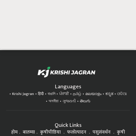
Languages
Krishi Jagran
हिंदी
বাঙালি
ਪੰਜਾਬੀ
தமிழ்
മലയാളം
ಕನ್ನಡ
ଓଡିଆ
অসমীয়া
ગુજરાતી
తెలుగు
Quick Links
होम
बातम्या
कृषीपीडिया
फलोत्पादन
पशुसंवर्धन
कृषी