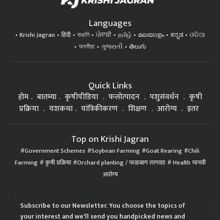
Languages
Krishi Jagran
हिंदी
বাঙালি
ਪੰਜਾਬੀ
தமிழ்
മലയാളം
ಕನ್ನಡ
ଓଡିଆ
অসমীয়া
ગુજરાતી
తెలుగు
Quick Links
होम
बातम्या
कृषीपीडिया
फलोत्पादन
पशुसंवर्धन
कृषी
प्रक्रिया
यशकथा
यांत्रिकीकरण
शिक्षण
आरोग्य
इतर
Top on Krishi Jagran
Government Schemes
Soybean Farming
Goat Rearing
Chili
Farming
कृषी प्रक्रिया
Orchard planting / फळबाग लागवड
Health मानवी
आरोग्य
Subscribe to our Newsletter. You choose the topics of
your interest and we'll send you handpicked news and
latest updates based on your choice.