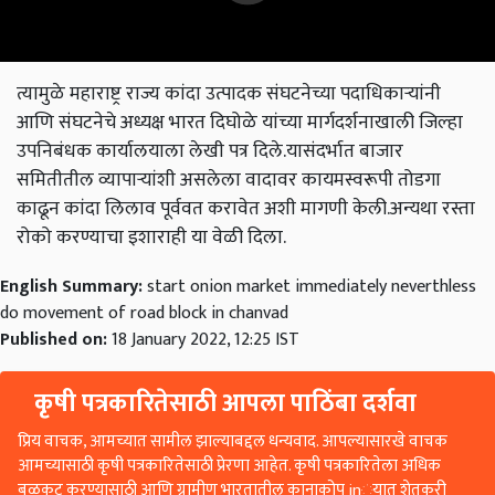
त्यामुळे महाराष्ट्र राज्य कांदा उत्पादक संघटनेच्या पदाधिकाऱ्यांनी
आणि संघटनेचे अध्यक्ष भारत दिघोळे यांच्या मार्गदर्शनाखाली जिल्हा
उपनिबंधक कार्यालयाला लेखी पत्र दिले.यासंदर्भात बाजार
समितीतील व्यापाऱ्यांशी असलेला वादावर कायमस्वरूपी तोडगा
काढून कांदा लिलाव पूर्ववत करावेत अशी मागणी केली.अन्यथा रस्ता
रोको करण्याचा इशाराही या वेळी दिला.
English Summary:
start onion market immediately neverthless
do movement of road block in chanvad
Published on:
18 January 2022, 12:25 IST
कृषी पत्रकारितेसाठी आपला पाठिंबा दर्शवा
प्रिय वाचक, आमच्यात सामील झाल्याबद्दल धन्यवाद. आपल्यासारखे वाचक
आमच्यासाठी कृषी पत्रकारितेसाठी प्रेरणा आहेत. कृषी पत्रकारितेला अधिक
बळकट करण्यासाठी आणि ग्रामीण भारतातील कानाकोप in्यात शेतकरी
आणि लोकांपर्यंत पोहोचण्यासाठी आम्हाला तुमचे समर्थन किंवा सहकार्य