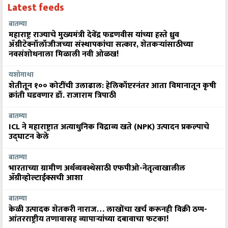
बातम्या
महाराष्ट्र राज्याचे मुख्यमंत्री देवेंद्र फडणवीस यांच्या हस्ते ध्रुव
ॲग्रीटेक्नॉलॉजीजच्या संस्थापकांचा सत्कार, शेतकऱ्यांसाठीच्या
नवसंशोधनाला मिळाली नवी ओळख!
यशोगाथा
शेतीतून १०० कोटींची उलाढाल: हेलिकॉप्टरनंतर आता विमानातून कृषी
क्रांती घडवणार डॉ. राजाराम त्रिपाठी
बातम्या
ICL ने महाराष्ट्रात अत्याधुनिक विद्राव्य खते (NPK) उत्पादन प्रकल्पाचे
उद्घाटन केले
बातम्या
भारताच्या ग्रामीण अर्थव्यवस्थेसाठी एफपीओ-नेतृत्वाखालील
अ‍ॅग्रीव्होल्टाईक्सची आशा
बातम्या
केळी उत्पादक शेतकरी नाराज… लाखोंचा खर्च करूनही विक्री ठप्प-
आंतरराष्ट्रीय तणावासह व्यापाऱ्यांच्या दबावाचा फटका!