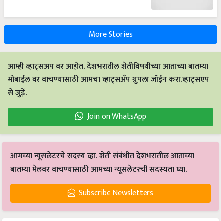
More Stories
आम्ही व्हाट्सअप वर आहोत. देशभरातील शेतीविषयीच्या आताच्या बातम्या
मोबाईल वर वाचण्यासाठी आमचा व्हाट्सअँप ग्रुपला जॉईन करा.व्हाट्सएप
से जुड़ें.
Join on WhatsApp
आमच्या न्यूसलेटरचे सदस्य व्हा. शेती संबंधीत देशभरातील आताच्या
बातम्या मेलवर वाचण्यासाठी आमच्या न्यूसलेटरची सदस्यता घ्या.
Subscribe Newsletters
Latest feeds