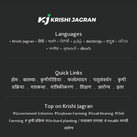
Languages
Krishi Jagran
हिंदी
বাঙালি
ਪੰਜਾਬੀ
தமிழ்
മലയാളം
ಕನ್ನಡ
ଓଡିଆ
অসমীয়া
ગુજરાતી
తెలుగు
Quick Links
होम
बातम्या
कृषीपीडिया
फलोत्पादन
पशुसंवर्धन
कृषी
प्रक्रिया
यशकथा
यांत्रिकीकरण
शिक्षण
आरोग्य
इतर
Top on Krishi Jagran
Government Schemes
Soybean Farming
Goat Rearing
Chili
Farming
कृषी प्रक्रिया
Orchard planting / फळबाग लागवड
Health मानवी
आरोग्य