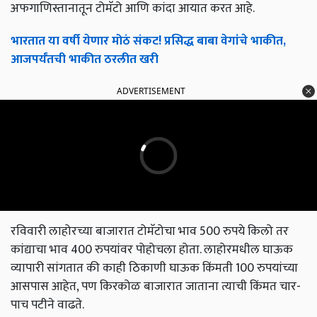
अफगाणिस्तानातून टोमॅटो आणि कांदा आयात करत आहे.
भारतात या वर्षी येणार मोठं संकट! प्रसिद्ध बाबा वेगांचे भाकीत,
आजपर्यंतची भाकीत ठरलीत खरी
ADVERTISEMENT
रविवारी लाहोरच्या बाजारात टोमॅटोचा भाव 500 रुपये किलो तर
कांद्याचा भाव 400 रुपयांवर पोहोचला होता. लाहोरमधील घाऊक
व्यापारी सांगतात की काही ठिकाणी घाऊक किंमती 100 रुपयांच्या
आसपास आहेत, पण किरकोळ बाजारात जाताना त्याची किंमत चार-
पाच पटीने वाढते.