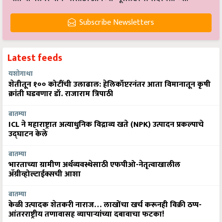
Subscribe Newsletters
Latest feeds
यशोगाथा
शेतीतून १०० कोटींची उलाढाल: हेलिकॉप्टरनंतर आता विमानातून कृषी
क्रांती घडवणार डॉ. राजाराम त्रिपाठी
बातम्या
ICL ने महाराष्ट्रात अत्याधुनिक विद्राव्य खते (NPK) उत्पादन प्रकल्पाचे
उद्घाटन केले
बातम्या
भारताच्या ग्रामीण अर्थव्यवस्थेसाठी एफपीओ-नेतृत्वाखालील
अ‍ॅग्रीव्होल्टाईक्सची आशा
बातम्या
केळी उत्पादक शेतकरी नाराज… लाखोंचा खर्च करूनही विक्री ठप्प-
आंतरराष्ट्रीय तणावासह व्यापाऱ्यांच्या दबावाचा फटका!