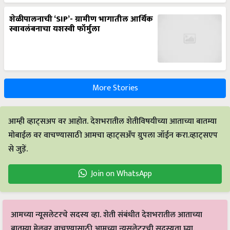
शेळीपालनाची ‘SIP’- ग्रामीण भागातील आर्थिक
स्वावलंबनाचा यशस्वी फॉर्मुला
More Stories
आम्ही व्हाट्सअप वर आहोत. देशभरातील शेतीविषयीच्या आताच्या बातम्या
मोबाईल वर वाचण्यासाठी आमचा व्हाट्सअँप ग्रुपला जॉईन करा.व्हाट्सएप
से जुड़ें.
Join on WhatsApp
आमच्या न्यूसलेटरचे सदस्य व्हा. शेती संबंधीत देशभरातील आताच्या
बातम्या मेलवर वाचण्यासाठी आमच्या न्यूसलेटरची सदस्यता घ्या.