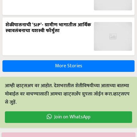
शेळीपालनाची ‘SIP’- ग्रामीण भागातील आर्थिक
स्वावलंबनाचा यशस्वी फॉर्मुला
More Stories
आम्ही व्हाट्सअप वर आहोत. देशभरातील शेतीविषयीच्या आताच्या बातम्या
मोबाईल वर वाचण्यासाठी आमचा व्हाट्सअँप ग्रुपला जॉईन करा.व्हाट्सएप
से जुड़ें.
Join on WhatsApp