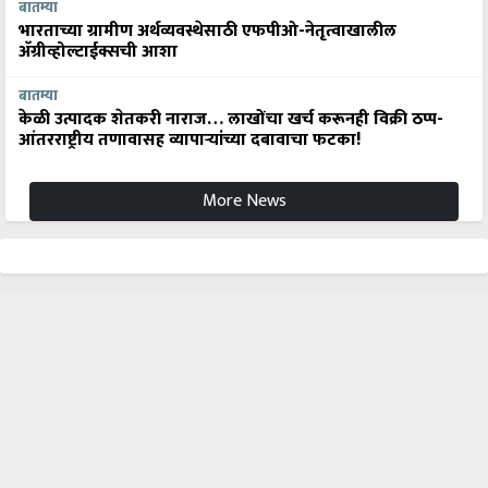
बातम्या
भारताच्या ग्रामीण अर्थव्यवस्थेसाठी एफपीओ-नेतृत्वाखालील
अ‍ॅग्रीव्होल्टाईक्सची आशा
बातम्या
केळी उत्पादक शेतकरी नाराज… लाखोंचा खर्च करूनही विक्री ठप्प-
आंतरराष्ट्रीय तणावासह व्यापाऱ्यांच्या दबावाचा फटका!
More News