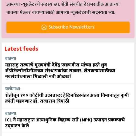
आमच्या न्यूसलेटरचे सदस्य व्हा. शेती संबंधीत देशभरातील आताच्या
बातम्या मेलवर वाचण्यासाठी आमच्या न्यूसलेटरची सदस्यता घ्या.
Subscribe Newsletters
Latest feeds
बातम्या
महाराष्ट्र राज्याचे मुख्यमंत्री देवेंद्र फडणवीस यांच्या हस्ते ध्रुव
ॲग्रीटेक्नॉलॉजीजच्या संस्थापकांचा सत्कार, शेतकऱ्यांसाठीच्या
नवसंशोधनाला मिळाली नवी ओळख!
यशोगाथा
शेतीतून १०० कोटींची उलाढाल: हेलिकॉप्टरनंतर आता विमानातून कृषी
क्रांती घडवणार डॉ. राजाराम त्रिपाठी
बातम्या
ICL ने महाराष्ट्रात अत्याधुनिक विद्राव्य खते (NPK) उत्पादन प्रकल्पाचे
उद्घाटन केले