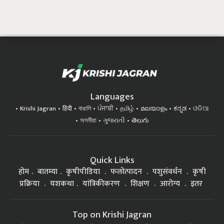
Languages
Krishi Jagran
हिंदी
বাঙালি
ਪੰਜਾਬੀ
தமிழ்
മലയാളം
ಕನ್ನಡ
ଓଡିଆ
অসমীয়া
ગુજરાતી
తెలుగు
Quick Links
होम
बातम्या
कृषीपीडिया
फलोत्पादन
पशुसंवर्धन
कृषी
प्रक्रिया
यशकथा
यांत्रिकीकरण
शिक्षण
आरोग्य
इतर
Top on Krishi Jagran