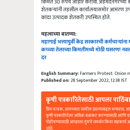
शेतकऱ्यांनी तहसील कार्यालयासमोर आमरण उपोष
कांदा उत्पादक शेतकरी उपस्थित होते.
महत्वाच्या बातम्या:
महागाई भत्त्यापुर्वी केंद्र सरकारची कर्मचाऱ्यां
कच्च्या तेलाच्या किमतीमध्ये मोठी घसरण! नवरा
दर
English Summary:
Farmers Protest: Onion m
Published on:
28 September 2022, 12:38 IST
कृषी पत्रकारितेसाठी आपला पाठिंबा
प्रिय वाचक, आमच्यात सामील झाल्याबद्दल धन्यवाद. आप
कृषी पत्रकारितेला अधिक बळकट करण्यासाठी आणि ग्
पोहोचण्यासाठी आम्हाला तुमचे समर्थन किंवा सहकार्य 
आहे.