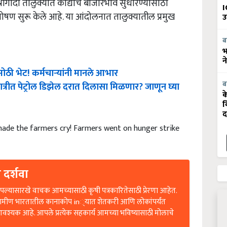
I
ण सुरू केले आहे. या आंदोलनात तालुक्यातील प्रमुख
उ
ब
भ
न
ना मोठी भेट! कर्मचाऱ्यांनी मानले आभार
त्रीत पेट्रोल डिझेल दरात दिलासा मिळणार? जाणून घ्या
ब
क
व
द
ade the farmers cry! Farmers went on hunger strike
 दर्शवा
ल्यासारखे वाचक आमच्यासाठी कृषी पत्रकारितेसाठी प्रेरणा आहेत.
रामीण भारतातील कानाकोप in्यात शेतकरी आणि लोकांपर्यंत
आवश्यक आहे. आपले प्रत्येक सहकार्य आमच्या भविष्यासाठी मोलाचे