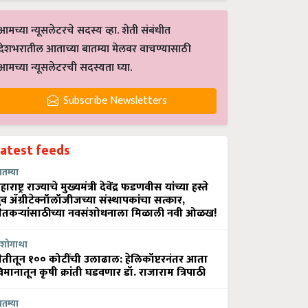
आमच्या न्यूसलेटरचे सदस्य व्हा. शेती संबंधीत
देशभरातील आताच्या बातम्या मेलवर वाचण्यासाठी
आमच्या न्यूसलेटरची सदस्यता घ्या.
Subscribe Newsletters
Latest feeds
ातम्या
हाराष्ट्र राज्याचे मुख्यमंत्री देवेंद्र फडणवीस यांच्या हस्ते
्रुव ॲग्रीटेक्नॉलॉजीजच्या संस्थापकांचा सत्कार,
ेतकऱ्यांसाठीच्या नवसंशोधनाला मिळाली नवी ओळख!
शोगाथा
ेतीतून १०० कोटींची उलाढाल: हेलिकॉप्टरनंतर आता
िमानातून कृषी क्रांती घडवणार डॉ. राजाराम त्रिपाठी
ातम्या