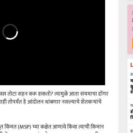
ब
म
ध
 दिवस तोटा सहन करू शकतो? त्यामुळे आता संयमाचा डोंगर
श
ाही तोपर्यंत हे आंदोलन थांबणार नसल्याचे शेतकऱ्यांचे
य
श
व
 किंमत (MSP) च्या कक्षेत आणावे किंवा त्याची किमान
गोंदा तालुक्यात कांद्याचे बाजारभाव सुधारण्यासाठी
ब