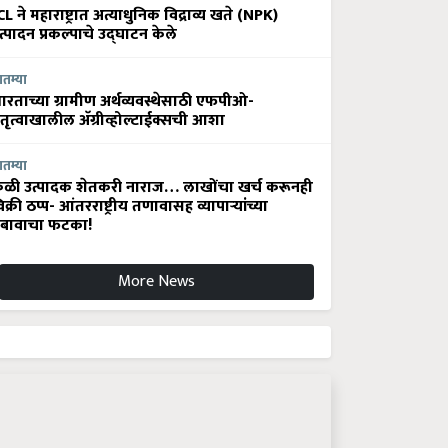
CL ने महाराष्ट्रात अत्याधुनिक विद्राव्य खते (NPK)
त्पादन प्रकल्पाचे उद्घाटन केले
ातम्या
ारताच्या ग्रामीण अर्थव्यवस्थेसाठी एफपीओ-
ेतृत्वाखालील अ‍ॅग्रीव्होल्टाईक्सची आशा
ातम्या
ेळी उत्पादक शेतकरी नाराज… लाखोंचा खर्च करूनही
िक्री ठप्प- आंतरराष्ट्रीय तणावासह व्यापाऱ्यांच्या
बावाचा फटका!
More News