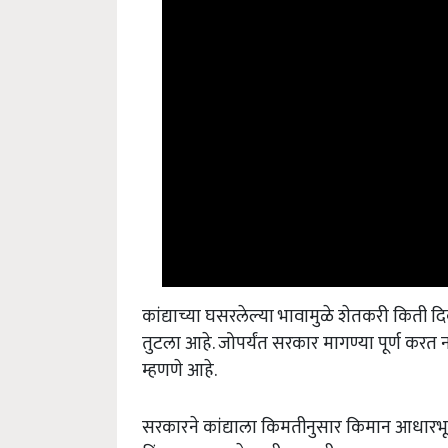
कांद्याच्या घसरलेल्या भावामुळे शेतकरी किती
तुटला आहे. जोपर्यंत सरकार मागण्या पूर्ण करत न
म्हणणे आहे.
सरकारने कांद्याला किमतीनुसार किमान आधारभूत
किंमत 30 रुपये जाहीर करावी. अहमदनगरच्या श्री