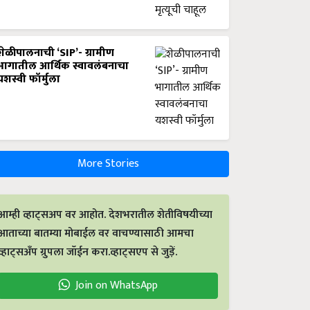
शेळीपालनाची ‘SIP’- ग्रामीण
भागातील आर्थिक स्वावलंबनाचा
यशस्वी फॉर्मुला
More Stories
आम्ही व्हाट्सअप वर आहोत. देशभरातील शेतीविषयीच्या
आताच्या बातम्या मोबाईल वर वाचण्यासाठी आमचा
व्हाट्सअँप ग्रुपला जॉईन करा.व्हाट्सएप से जुड़ें.
Join on WhatsApp