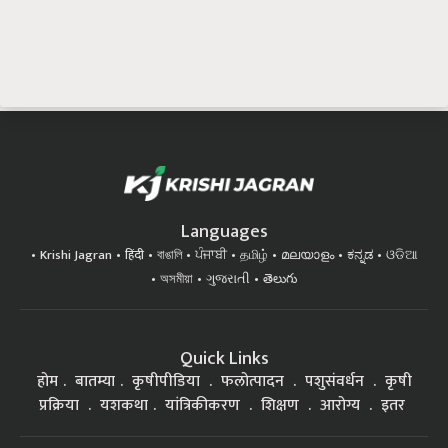
Languages
Krishi Jagran
हिंदी
বাঙালি
ਪੰਜਾਬੀ
தமிழ்
മലയാളം
ಕನ್ನಡ
ଓଡିଆ
অসমীয়া
ગુજરાતી
తెలుగు
Quick Links
होम
बातम्या
कृषीपीडिया
फलोत्पादन
पशुसंवर्धन
कृषी
प्रक्रिया
यशकथा
यांत्रिकीकरण
शिक्षण
आरोग्य
इतर