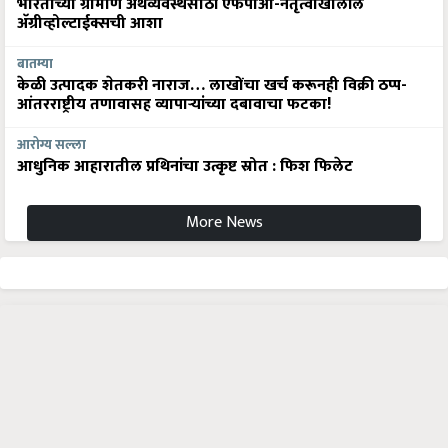
भारताच्या ग्रामीण अर्थव्यवस्थेसाठी एफपीओ-नेतृत्वाखालील
अ‍ॅग्रीव्होल्टाईक्सची आशा
बातम्या
केळी उत्पादक शेतकरी नाराज… लाखोंचा खर्च करूनही विक्री ठप्प-
आंतरराष्ट्रीय तणावासह व्यापाऱ्यांच्या दबावाचा फटका!
आरोग्य सल्ला
आधुनिक आहारातील प्रथिनांचा उत्कृष्ट स्रोत : फिश फिलेट
More News