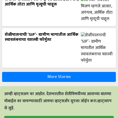
आर्थिक तोटा आणि मृत्यूची चाहूल
शेळीपालनाची ‘SIP’- ग्रामीण भागातील आर्थिक
स्वावलंबनाचा यशस्वी फॉर्मुला
More Stories
आम्ही व्हाट्सअप वर आहोत. देशभरातील शेतीविषयीच्या आताच्या बातम्या
मोबाईल वर वाचण्यासाठी आमचा व्हाट्सअँप ग्रुपला जॉईन करा.व्हाट्सएप
से जुड़ें.