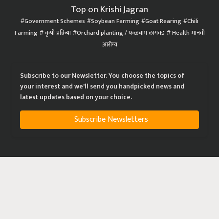
Top on Krishi Jagran
Government Schemes
Soybean Farming
Goat Rearing
Chili
Farming
कृषी प्रक्रिया
Orchard planting / फळबाग लागवड
Health मानवी
आरोग्य
Subscribe to our Newsletter. You choose the topics of
your interest and we'll send you handpicked news and
latest updates based on your choice.
Subscribe Newsletters
|
|
|
Privacy Policy
Terms of Service
Data Policy
Refund & Cancellation Policy
CopyRight - 2021 Krishi Jagran Media Group. All Rights Reserved.