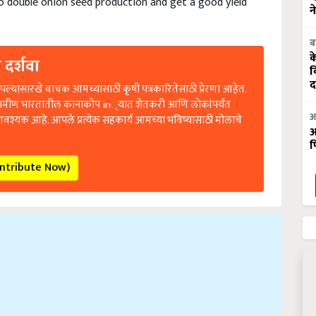
न
ब
 दर्शवा
क
व
ल्यासारखे वाचक आमच्यासाठी कृषी पत्रकारितेसाठी प्रेरणा आहेत.
द
रामीण भारतातील कानाकोप in्यात शेतकरी आणि लोकांपर्यंत
आवश्यक आहे. आपले प्रत्येक सहकार्य आमच्या भविष्यासाठी मोलाचे
आ
आ
फ
ontribute Now)