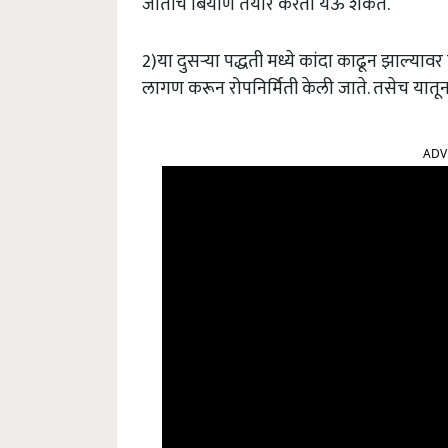
जातीचे बियाणे तयार करता येऊ शकते.
2)या दुसऱ्या पद्धती मध्ये कांदा काढून झाल्याव
लागण करून रोपनिर्मिती केली जाते. तसेच यातून 
ADV