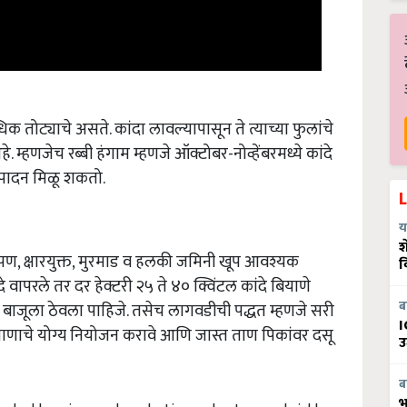
िक तोट्याचे असते. कांदा लावल्यापासून ते त्याच्या फुलांचे
. म्हणजेच रब्बी हंगाम म्हणजे ऑक्टोबर-नोव्हेंबरमध्ये कांदे
्पादन मिळू शकतो.
य
श
ोपण, क्षारयुक्त, मुरमाड व हलकी जमिनी खूप आवश्यक
व
वापरले तर दर हेक्टरी २५ ते ४० क्विंटल कांदे बियाणे
री बाजूला ठेवला पाहिजे. तसेच लागवडीची पद्धत म्हणजे सरी
ब
च ताणाचे योग्य नियोजन करावे आणि जास्त ताण पिकांवर दसू
I
उ
ब
 double onion seed production and get a good yield
भ