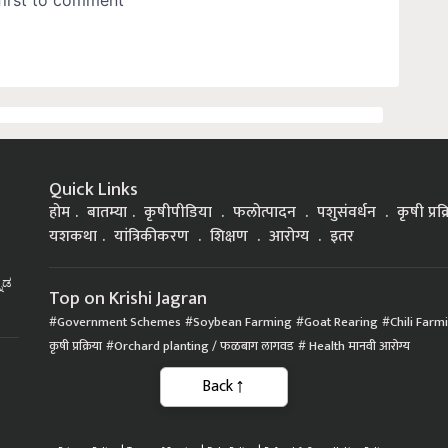
Quick Links
होम
बातम्या
कृषीपीडिया
फलोत्पादन
पशुसंवर्धन
कृषी प्रक
यशकथा
यांत्रिकीकरण
शिक्षण
आरोग्य
इतर
್ನಡ
Top on Krishi Jagran
Government Schemes
Soybean Farming
Goat Rearing
Chili Farm
कृषी प्रक्रिया
Orchard planting / फळबाग लागवड
Health मानवी आरोग्य
Back
|
|
|
Privacy Policy
Terms of Service
Data Policy
Refund & Cancellation Policy