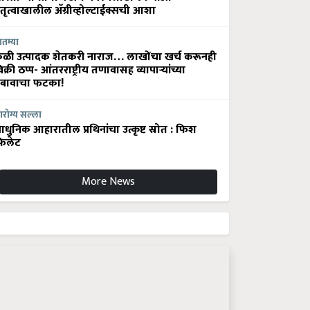
ेतृत्वाखालील अ‍ॅग्रीव्होल्टाईक्सची आशा
ातम्या
ेळी उत्पादक शेतकरी नाराज… लाखोंचा खर्च करूनही
िक्री ठप्प- आंतरराष्ट्रीय तणावासह व्यापाऱ्यांच्या
बावाचा फटका!
रोग्य सल्ला
धुनिक आहारातील प्रथिनांचा उत्कृष्ट स्रोत : फिश
िलेट
More News