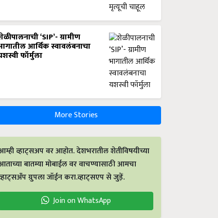
शेळीपालनाची ‘SIP’- ग्रामीण
भागातील आर्थिक स्वावलंबनाचा
यशस्वी फॉर्मुला
More Stories
आम्ही व्हाट्सअप वर आहोत. देशभरातील शेतीविषयीच्या
आताच्या बातम्या मोबाईल वर वाचण्यासाठी आमचा
व्हाट्सअँप ग्रुपला जॉईन करा.व्हाट्सएप से जुड़ें.
Join on WhatsApp