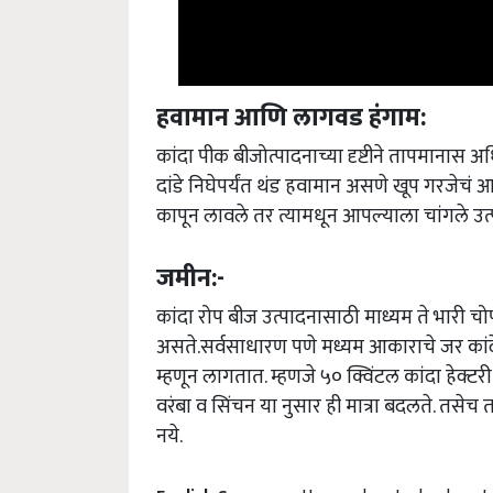
हवामान आणि लागवड हंगाम:
कांदा पीक बीजोत्पादनाच्या दृष्टीने तापमानास अध
दांडे निघेपर्यंत थंड हवामान असणे खूप गरजेचं आहे
कापून लावले तर त्यामधून आपल्याला चांगले उत
जमीन:-
कांदा रोप बीज उत्पादनासाठी माध्यम ते भारी च
असते.सर्वसाधारण पणे मध्यम आकाराचे जर कांदे 
म्हणून लागतात. म्हणजे ५० क्विंटल कांदा हेक्ट
वरंबा व सिंचन या नुसार ही मात्रा बदलते. तसे
नये.
English Summary:
Use modern technology to