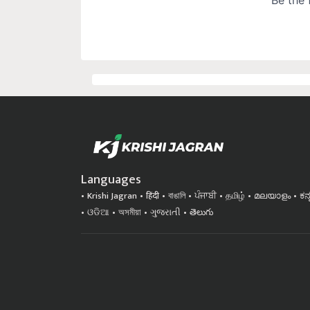
Languages
Krishi Jagran
हिंदी
বাঙালি
ਪੰਜਾਬੀ
தமிழ்
മലയാളം
ಕನ
ଓଡିଆ
অসমীয়া
ગુજરાતી
తెలుగు