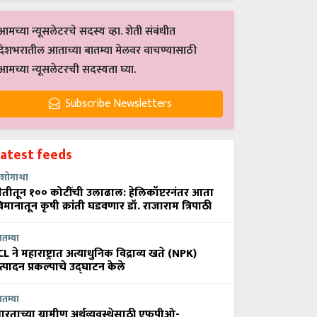
आमच्या न्यूसलेटरचे सदस्य व्हा. शेती संबंधीत
देशभरातील आताच्या बातम्या मेलवर वाचण्यासाठी
आमच्या न्यूसलेटरची सदस्यता घ्या.
Subscribe Newsletters
Latest feeds
शोगाथा
ेतीतून १०० कोटींची उलाढाल: हेलिकॉप्टरनंतर आता
िमानातून कृषी क्रांती घडवणार डॉ. राजाराम त्रिपाठी
ातम्या
CL ने महाराष्ट्रात अत्याधुनिक विद्राव्य खते (NPK)
त्पादन प्रकल्पाचे उद्घाटन केले
ातम्या
ारताच्या ग्रामीण अर्थव्यवस्थेसाठी एफपीओ-