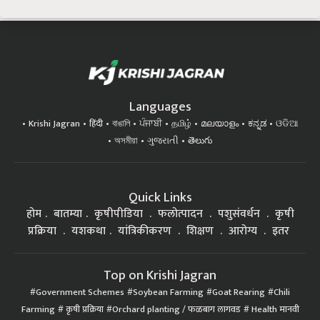
Languages
Krishi Jagran
हिंदी
বাঙালি
ਪੰਜਾਬੀ
தமிழ்
മലയാളം
ಕನ್ನಡ
ଓଡିଆ
অসমীয়া
ગુજરાતી
తెలుగు
Quick Links
होम
बातम्या
कृषीपीडिया
फलोत्पादन
पशुसंवर्धन
कृषी
प्रक्रिया
यशकथा
यांत्रिकीकरण
शिक्षण
आरोग्य
इतर
Top on Krishi Jagran
Government Schemes
Soybean Farming
Goat Rearing
Chili
Farming
कृषी प्रक्रिया
Orchard planting / फळबाग लागवड
Health मानवी