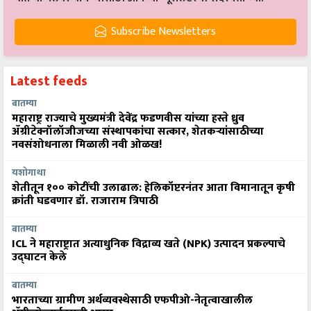
Subscribe Newsletters
Latest feeds
बातम्या
महाराष्ट्र राज्याचे मुख्यमंत्री देवेंद्र फडणवीस यांच्या हस्ते ध्रुव
ॲग्रीटेक्नॉलॉजीजच्या संस्थापकांचा सत्कार, शेतकऱ्यांसाठीच्या
नवसंशोधनाला मिळाली नवी ओळख!
यशोगाथा
शेतीतून १०० कोटींची उलाढाल: हेलिकॉप्टरनंतर आता विमानातून कृषी
क्रांती घडवणार डॉ. राजाराम त्रिपाठी
बातम्या
ICL ने महाराष्ट्रात अत्याधुनिक विद्राव्य खते (NPK) उत्पादन प्रकल्पाचे
उद्घाटन केले
बातम्या
भारताच्या ग्रामीण अर्थव्यवस्थेसाठी एफपीओ-नेतृत्वाखालील