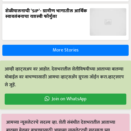
शेळीपालनाची ‘SIP’- ग्रामीण भागातील आर्थिक
स्वावलंबनाचा यशस्वी फॉर्मुला
More Stories
आम्ही व्हाट्सअप वर आहोत. देशभरातील शेतीविषयीच्या आताच्या बातम्या
मोबाईल वर वाचण्यासाठी आमचा व्हाट्सअँप ग्रुपला जॉईन करा.व्हाट्सएप
से जुड़ें.
Join on WhatsApp
आमच्या न्यूसलेटरचे सदस्य व्हा. शेती संबंधीत देशभरातील आताच्या
बातम्या मेलवर वाचण्यासाठी आमच्या न्यूसलेटरची सदस्यता घ्या.