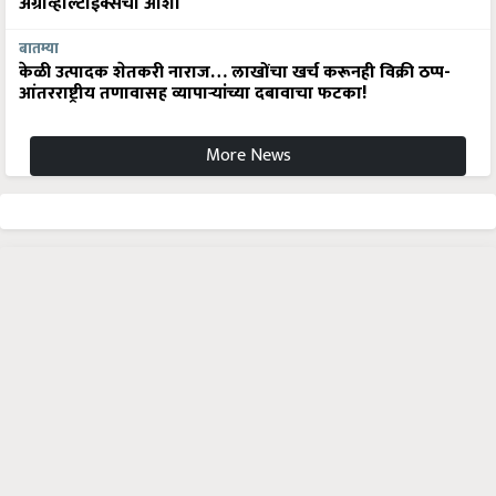
अ‍ॅग्रीव्होल्टाईक्सची आशा
बातम्या
केळी उत्पादक शेतकरी नाराज… लाखोंचा खर्च करूनही विक्री ठप्प-
आंतरराष्ट्रीय तणावासह व्यापाऱ्यांच्या दबावाचा फटका!
More News