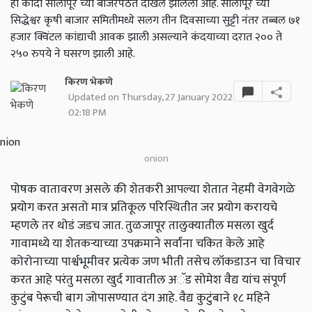
हा कांदा सोलापूर च्या बाजरपेठेत दाखल झालेला आहे. सोलापूर च्या
सिद्धेश्वर कृषी बाजार समितीमध्ये सलग तीन दिवसाच्या सुट्टी नंतर तब्बल ७१
हजार क्विंटल कांद्याची आवक झाली असल्याने कंदयाच्या दरात २०० ते
२५० रुपये ने घसरण झाली आहे.
किरण भेकणे
Updated on Thursday, 27 January 2022
02:18 PM
onion
पोषक वातावरण असले की शेतकरी आपल्या शेतात नेहमी वेगवेगळे
प्रयोग करत असतो मात्र प्रतिकूल परिस्थितीत जर प्रयोग करायचे
म्हणले तर थोडं जडच जात. तुळजापूर तालुक्यातील मसला खुर्द
गावामध्ये या शेतकऱ्याच्या उपक्रमाने सर्वांना चकित केले आहे
कोरोनाच्या पार्श्वभूमीवर प्रत्येक जण भीती तसेच लॉकडाउन चा विचार
करत आहे परंतु मसला खुर्द गावातील अॅड सोमेश वैद्य यांच संपूर्ण
कुटुंब पेरूची बाग जोपासण्यात दंग आहे. वैद्य कुटुंबाने १८ महिने