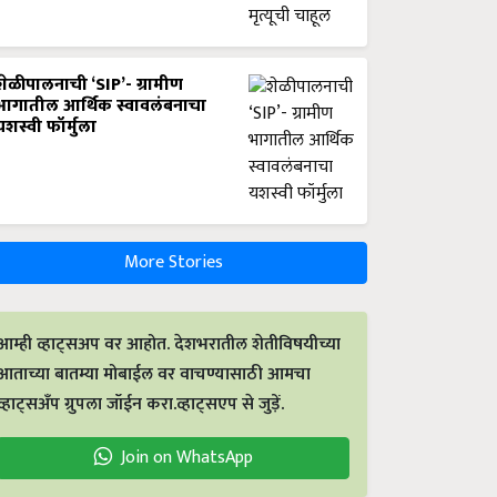
शेळीपालनाची ‘SIP’- ग्रामीण
भागातील आर्थिक स्वावलंबनाचा
यशस्वी फॉर्मुला
More Stories
आम्ही व्हाट्सअप वर आहोत. देशभरातील शेतीविषयीच्या
आताच्या बातम्या मोबाईल वर वाचण्यासाठी आमचा
व्हाट्सअँप ग्रुपला जॉईन करा.व्हाट्सएप से जुड़ें.
Join on WhatsApp