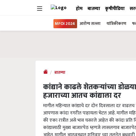
होम
बातम्या
कृषीपीडिया
सर
MFOI 2024
आरोग्य सल्ला
यांत्रिकीकरण
फल
बातम्या
कांद्याने काढले शेतकऱ्यांच्या डो
हजाराच्या आतच कांद्याला दर
मागील महिन्यात कांद्याचे दर दोन दिवसाला दर वाढतच 
आपणास कांदा नगरीत पाहायला भेटत आहे. मागील महिन्या
की एका रात्रीत असे भाव घसरले आहेत की कांदा प्रति क्
कांद्यासाठी मुख्य बाजारपेठ म्हणजे लासलगाव बाजारपे
आहेत. मागील आठवड्यात शनिवार च्या तुलनेत बुधवारी क