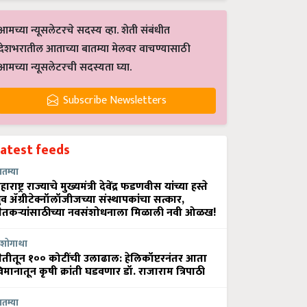
आमच्या न्यूसलेटरचे सदस्य व्हा. शेती संबंधीत
देशभरातील आताच्या बातम्या मेलवर वाचण्यासाठी
आमच्या न्यूसलेटरची सदस्यता घ्या.
Subscribe Newsletters
Latest feeds
ातम्या
हाराष्ट्र राज्याचे मुख्यमंत्री देवेंद्र फडणवीस यांच्या हस्ते
्रुव ॲग्रीटेक्नॉलॉजीजच्या संस्थापकांचा सत्कार,
ेतकऱ्यांसाठीच्या नवसंशोधनाला मिळाली नवी ओळख!
शोगाथा
ेतीतून १०० कोटींची उलाढाल: हेलिकॉप्टरनंतर आता
िमानातून कृषी क्रांती घडवणार डॉ. राजाराम त्रिपाठी
ातम्या