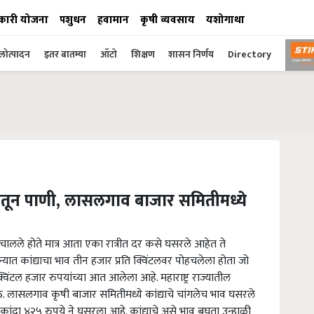
कारी योजना
पशुधन
हवामान
कृषी व्यवसाय
यशोगाथा
ोत्पादन
इतर बातम्या
ऑटो
शिक्षण
शासन निर्णय
Directory
ळयातून पाणी, लासलगाव बाजार समितीमध्ये
चालले होते मात्र आता एका रात्रीत दर कसे घसरले आहेत ते
त कांद्याचा भाव तीन हजार प्रति क्विंटलवर पोहचलेला होता जो
विंटल हजार रुपयांच्या आत आलेला आहे. महाराष्ट्र राज्यातील
ठ. लासलगाव कृषी बाजार समितीमध्ये कांद्याचे चांगलेच भाव घसरले
ांदा ४२५ रुपये ने घसरला आहे. कांद्याचे असे भाव बघता उन्हाळी