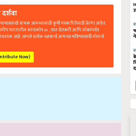
I
 दर्शवा
उ
ल्यासारखे वाचक आमच्यासाठी कृषी पत्रकारितेसाठी प्रेरणा आहेत.
ब
रामीण भारतातील कानाकोप in्यात शेतकरी आणि लोकांपर्यंत
भ
आवश्यक आहे. आपले प्रत्येक सहकार्य आमच्या भविष्यासाठी मोलाचे
न
ब
ontribute Now)
क
व
द