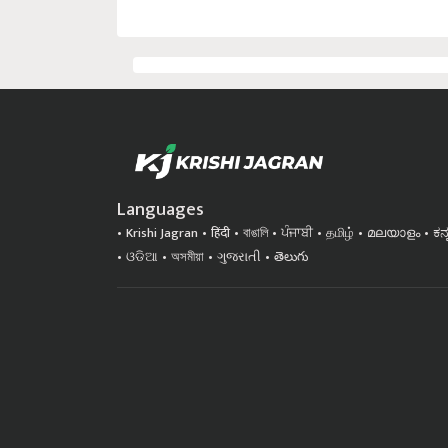
Languages
Krishi Jagran
हिंदी
বাঙালি
ਪੰਜਾਬੀ
தமிழ்
മലയാളം
ಕನ
ଓଡିଆ
অসমীয়া
ગુજરાતી
తెలుగు