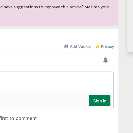
 and have suggestions to improve this article?
Mail
me your