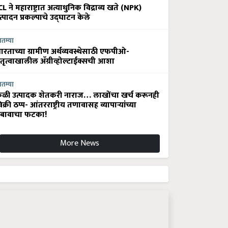
CL ने महाराष्ट्रात अत्याधुनिक विद्राव्य खते (NPK)
त्पादन प्रकल्पाचे उद्घाटन केले
ातम्या
ारताच्या ग्रामीण अर्थव्यवस्थेसाठी एफपीओ-
ेतृत्वाखालील अ‍ॅग्रीव्होल्टाईक्सची आशा
ातम्या
ेळी उत्पादक शेतकरी नाराज… लाखोंचा खर्च करूनही
िक्री ठप्प- आंतरराष्ट्रीय तणावासह व्यापाऱ्यांच्या
बावाचा फटका!
More News