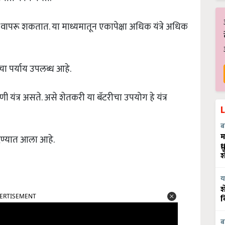
ेखील वापरू शकतात. या माध्यमातून एकापेक्षा अधिक यंत्रे अधिक
चा पर्याय उपलब्ध आहे.
 यंत्र असते. असे शेतकरी या बॅटरीचा उपयोग हे यंत्र
ब
म
देण्यात आला आहे.
ध
श
य
श
ERTISEMENT
व
ब