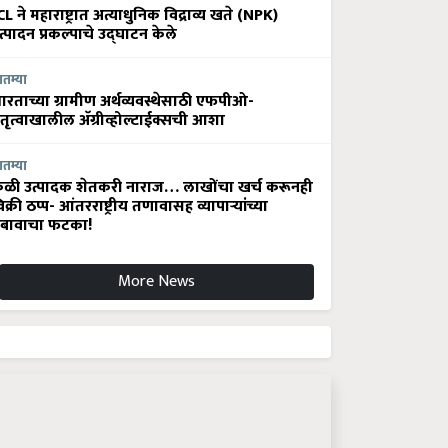
CL ने महाराष्ट्रात अत्याधुनिक विद्राव्य खते (NPK)
त्पादन प्रकल्पाचे उद्घाटन केले
ातम्या
ारताच्या ग्रामीण अर्थव्यवस्थेसाठी एफपीओ-
ेतृत्वाखालील अ‍ॅग्रीव्होल्टाईक्सची आशा
ातम्या
ेळी उत्पादक शेतकरी नाराज… लाखोंचा खर्च करूनही
िक्री ठप्प- आंतरराष्ट्रीय तणावासह व्यापाऱ्यांच्या
बावाचा फटका!
More News