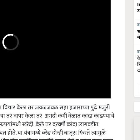
I
उ
ब
भ
न
ब
क
व
द
ा विचार केला तर जवळजवळ सहा हजाराच्या पुढे मजुरी
त्राचा तर वापर केला तर अगदी कमी वेळात कांदा काढण्याचे
रुपयांमध्ये खरेदी केले तर दरवर्षी कांदा लागवडीत
ोते. या यंत्रामध्ये ब्लेड दोन्ही बाजूस फिरते त्यामुळे