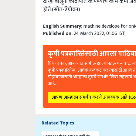
दोन्ही बाजूंनी कांदापात कापण्याचे काम कमी अवध
होते.(स्रोत-ऍग्रोवन)
English Summary:
machine develope for oni
Published on:
24 March 2022, 01:06 IST
कृषी पत्रकारितेसाठी आपला पाठिंबा
प्रिय वाचक, आमच्यात सामील झाल्याबद्दल धन्यवाद. आप
कृषी पत्रकारितेला अधिक बळकट करण्यासाठी आणि ग्
पोहोचण्यासाठी आम्हाला तुमचे समर्थन किंवा सहकार्य 
आहे.
आपण आम्हाला समर्थन करणे आवश्यक आहे (C
Related Topics