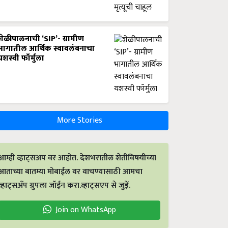
शेळीपालनाची ‘SIP’- ग्रामीण
भागातील आर्थिक स्वावलंबनाचा
यशस्वी फॉर्मुला
More Stories
आम्ही व्हाट्सअप वर आहोत. देशभरातील शेतीविषयीच्या
आताच्या बातम्या मोबाईल वर वाचण्यासाठी आमचा
व्हाट्सअँप ग्रुपला जॉईन करा.व्हाट्सएप से जुड़ें.
Join on WhatsApp