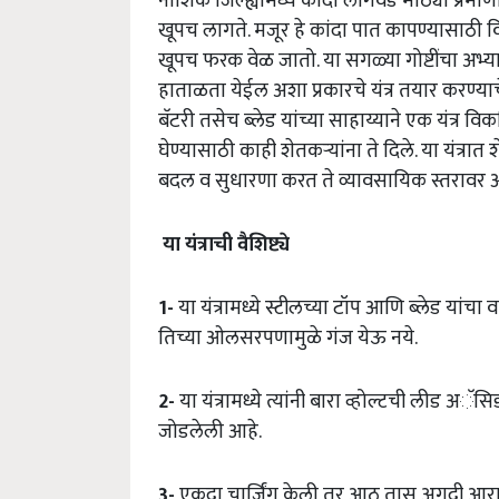
नाशिक जिल्ह्यामध्ये कांदा लागवड मोठ्या प्रमाण
खूपच लागते. मजूर हे कांदा पात कापण्यासाठी वि
खूपच फरक वेळ जातो. या सगळ्या गोष्टींचा अभ
हाताळता येईल अशा प्रकारचे यंत्र तयार करण्याच
बॅटरी तसेच ब्लेड यांच्या साहाय्याने एक यंत्र वि
घेण्यासाठी काही शेतकऱ्यांना ते दिले. या यंत्रात 
बदल व सुधारणा करत ते व्यावसायिक स्तरावर 
या
यंत्राची
वैशिष्ट्ये
1-
या यंत्रामध्ये स्टीलच्या टॉप आणि ब्लेड या
तिच्या ओलसरपणामुळे गंज येऊ नये.
2-
या यंत्रामध्ये त्यांनी बारा व्होल्टची लीड अ
जोडलेली आहे.
3-
एकदा चार्जिंग केली तर आठ तास अगदी आरा