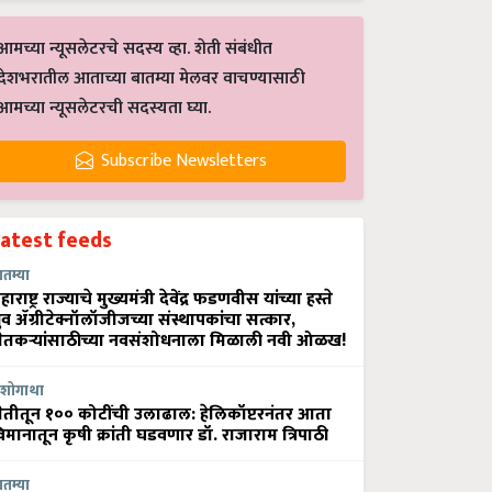
आमच्या न्यूसलेटरचे सदस्य व्हा. शेती संबंधीत
देशभरातील आताच्या बातम्या मेलवर वाचण्यासाठी
आमच्या न्यूसलेटरची सदस्यता घ्या.
Subscribe Newsletters
Latest feeds
ातम्या
हाराष्ट्र राज्याचे मुख्यमंत्री देवेंद्र फडणवीस यांच्या हस्ते
्रुव ॲग्रीटेक्नॉलॉजीजच्या संस्थापकांचा सत्कार,
ेतकऱ्यांसाठीच्या नवसंशोधनाला मिळाली नवी ओळख!
शोगाथा
ेतीतून १०० कोटींची उलाढाल: हेलिकॉप्टरनंतर आता
िमानातून कृषी क्रांती घडवणार डॉ. राजाराम त्रिपाठी
ातम्या