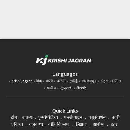
Languages
Krishi Jagran
हिंदी
বাঙালি
ਪੰਜਾਬੀ
தமிழ்
മലയാളം
ಕನ್ನಡ
ଓଡିଆ
অসমীয়া
ગુજરાતી
తెలుగు
Quick Links
होम
बातम्या
कृषीपीडिया
फलोत्पादन
पशुसंवर्धन
कृषी
प्रक्रिया
यशकथा
यांत्रिकीकरण
शिक्षण
आरोग्य
इतर