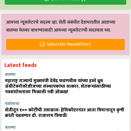
आमच्या न्यूसलेटरचे सदस्य व्हा. शेती संबंधीत देशभरातील आताच्या
बातम्या मेलवर वाचण्यासाठी आमच्या न्यूसलेटरची सदस्यता घ्या.
Subscribe Newsletters
Latest feeds
बातम्या
महाराष्ट्र राज्याचे मुख्यमंत्री देवेंद्र फडणवीस यांच्या हस्ते ध्रुव
ॲग्रीटेक्नॉलॉजीजच्या संस्थापकांचा सत्कार, शेतकऱ्यांसाठीच्या
नवसंशोधनाला मिळाली नवी ओळख!
यशोगाथा
शेतीतून १०० कोटींची उलाढाल: हेलिकॉप्टरनंतर आता विमानातून कृषी
क्रांती घडवणार डॉ. राजाराम त्रिपाठी
बातम्या