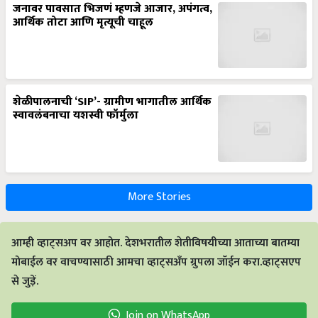
जनावर पावसात भिजणं म्हणजे आजार, अपंगत्व,
आर्थिक तोटा आणि मृत्यूची चाहूल
शेळीपालनाची ‘SIP’- ग्रामीण भागातील आर्थिक
स्वावलंबनाचा यशस्वी फॉर्मुला
More Stories
आम्ही व्हाट्सअप वर आहोत. देशभरातील शेतीविषयीच्या आताच्या बातम्या
मोबाईल वर वाचण्यासाठी आमचा व्हाट्सअँप ग्रुपला जॉईन करा.व्हाट्सएप
से जुड़ें.
Join on WhatsApp