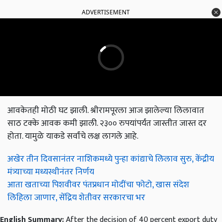
ADVERTISEMENT
आवकेतही मोठी घट झाली. श्रीरामपूरला आज झालेल्या लिलावात
साठ टक्के आवक कमी झाली. २३०० रुपयांपर्यंत जास्तीत जास्त दर
होता. यामुळे याकडे सर्वांचे लक्ष लागले आहे.
अखेर तीन दिवसानंतर नाशिकमध्ये पुन्हा कांद्याचे लिलाव सुरु, केंद्रीय
मंत्र्याच्या मध्यस्थीनंतर निर्णय
आता खताच्या पिशवीवर पंतप्रधान मोदींचा फोटो, खास संदेश
लिहिला जाणार, सेंद्रिय शेतीवर सरकारचा भर
English Summary:
After the decision of 40 percent export duty