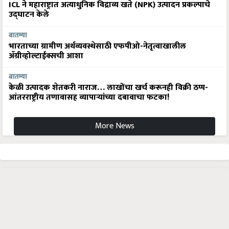
ICL ने महाराष्ट्रात अत्याधुनिक विद्राव्य खते (NPK) उत्पादन प्रकल्पाचे
उद्घाटन केले
बातम्या
भारताच्या ग्रामीण अर्थव्यवस्थेसाठी एफपीओ-नेतृत्वाखालील
अ‍ॅग्रीव्होल्टाईक्सची आशा
बातम्या
केळी उत्पादक शेतकरी नाराज… लाखोंचा खर्च करूनही विक्री ठप्प-
आंतरराष्ट्रीय तणावासह व्यापाऱ्यांच्या दबावाचा फटका!
More News